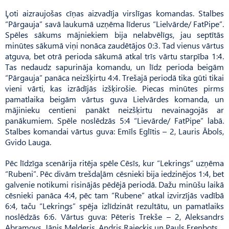
Ļoti aizraujošas cīņas aizvadīja virslīgas komandas. Stalbes
“Pārgauja” savā laukumā uzņēma līderus “Lielvārde/ FatPipe”.
Spēles sākums mājniekiem bija nelabvēlīgs, jau septītās
minūtes sākumā viņi nonāca zaudētājos 0:3. Tad vienus vārtus
atguva, bet otrā perioda sākumā atkal trīs vārtu starpība 1:4.
Tas nedaudz sapurināja komandu, un līdz perioda beigām
“Pārgauja” panāca neizšķirtu 4:4. Trešajā periodā tika gūti tikai
vieni vārti, kas izrādījās izšķirošie. Piecas minūtes pirms
pamatlaika beigām vārtus guva Lielvārdes komanda, un
mājinieku centieni panākt neizšķirtu nevainagojās ar
panākumiem. Spēle noslēdzās 5:4 “Lievārde/ FatPipe” labā.
Stalbes komandai vārtus guva: Emīls Eglītis – 2, Lauris Ābols,
Gvido Lauga.
Pēc līdzīga scenārija ritēja spēle Cēsīs, kur “Lekrings” uzņēma
“Rubeni”. Pēc divām trešdaļām cēsnieki bija iedzinējos 1:4, bet
galvenie notikumi risinājās pēdējā periodā. Dažu minūšu laikā
cēsnieki panāca 4:4, pēc tam “Rubene” atkal izvirzījās vadībā
6:4, taču “Lekrings” spēja izlīdzināt rezultātu, un pamatlaiks
noslēdzās 6:6. Vārtus guva: Pēteris Trekše – 2, Aleksandrs
Abramovs, Jānis Melderis, Andris Rajeckis un Pauls Erenbots.