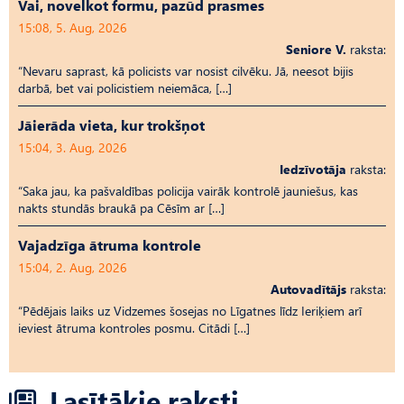
Vai, novelkot formu, pazūd prasmes
15:08, 5. Aug, 2026
Seniore V.
raksta:
“Nevaru saprast, kā policists var nosist cilvēku. Jā, neesot bijis
darbā, bet vai policistiem neiemāca, […]
Jāierāda vieta, kur trokšņot
15:04, 3. Aug, 2026
Iedzīvotāja
raksta:
“Saka jau, ka pašvaldības policija vairāk kontrolē jauniešus, kas
nakts stundās braukā pa Cēsīm ar […]
Vajadzīga ātruma kontrole
15:04, 2. Aug, 2026
Autovadītājs
raksta:
“Pēdējais laiks uz Vid­ze­mes šosejas no Līgatnes līdz Ieriķiem arī
ieviest ātruma kontroles posmu. Citādi […]
Lasītākie raksti