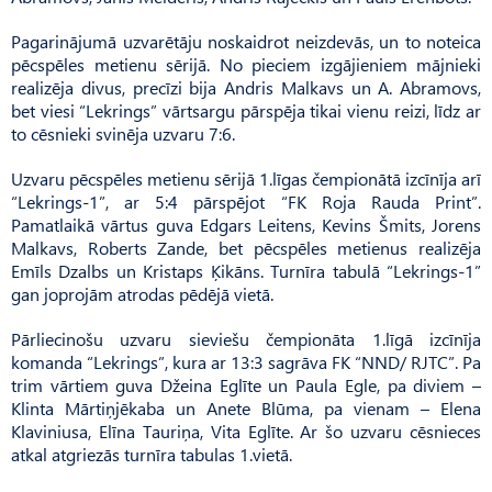
Pagarinājumā uzvarētāju noskaidrot neizdevās, un to noteica
pēcspēles metienu sērijā. No pieciem izgājieniem mājnieki
realizēja divus, precīzi bija Andris Malkavs un A. Abramovs,
bet viesi “Lekrings” vārtsargu pārspēja tikai vienu reizi, līdz ar
to cēsnieki svinēja uzvaru 7:6.
Uzvaru pēcspēles metienu sērijā 1.līgas čempionātā izcīnīja arī
“Lekrings-1”, ar 5:4 pārspējot “FK Roja Rauda Print”.
Pamatlaikā vārtus guva Edgars Leitens, Kevins Šmits, Jorens
Malkavs, Roberts Zande, bet pēcspēles metienus realizēja
Emīls Dzalbs un Kristaps Ķikāns. Turnīra tabulā “Lekrings-1”
gan joprojām atrodas pēdējā vietā.
Pārliecinošu uzvaru sieviešu čempionāta 1.līgā izcīnīja
komanda “Lekrings”, kura ar 13:3 sagrāva FK “NND/ RJTC”. Pa
trim vārtiem guva Džeina Eglīte un Paula Egle, pa diviem –
Klinta Mārtiņjēkaba un Anete Blūma, pa vienam – Elena
Klaviniusa, Elīna Tauriņa, Vita Eglīte. Ar šo uzvaru cēsnieces
atkal atgriezās turnīra tabulas 1.vietā.