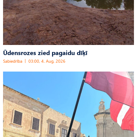
Ūdensrozes zied pagaidu dīķī
Sabiedrība
03:00, 4. Aug, 2026