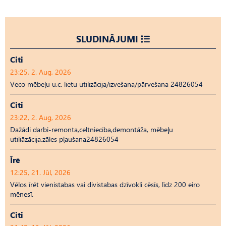
SLUDINĀJUMI
Citi
23:25, 2. Aug, 2026
Veco mēbeļu u.c. lietu utilizācija/izvešana/pārvešana 24826054
Citi
23:22, 2. Aug, 2026
Dažādi darbi-remonta,celtniecība,demontāža, mēbeļu
utiliāzācija,zāles pļaušana24826054
Īrē
12:25, 21. Jūl, 2026
Vēlos īrēt vienistabas vai divistabas dzīvokli cēsīs, līdz 200 eiro
mēnesī.
Citi