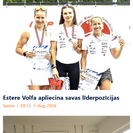
Estere Volfa apliecina savas līderpozīcijas
Sports
09:12, 1. Aug, 2026