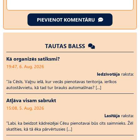
PIEVIENOT KOMENTĀRU
TAUTAS BALSS
Kā organizēs satiksmi?
19:47, 6. Aug, 2026
Iedzīvotāja
raksta:
“Ja Cēsīs, Vaļņu ielā, kur vecās pienotavas teritorija, ierīkos
autostāvvietu, kā tad tur brauks automašīnas? […]
Atļāva visam sabrukt
15:08, 5. Aug, 2026
Lasītāja
raksta:
“Labi, ka beidzot kādreizējai Cēsu pienotavai būs cits saimnieks. Žēl
skatīties, kā tā ēka pārvērtusies […]