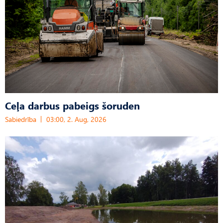
Ceļa darbus pabeigs šoruden
Sabiedrība
03:00, 2. Aug, 2026