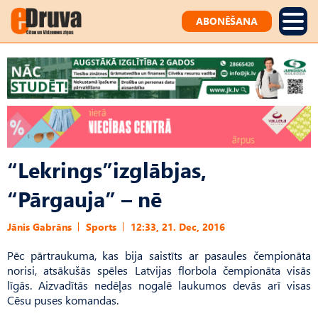
ABONĒŠANA
“Lekrings”izglābjas,
“Pārgauja” – nē
Jānis Gabrāns
Sports
12:33, 21. Dec, 2016
Pēc pārtraukuma, kas bija saistīts ar pasaules čempionāta
norisi, atsākušās spēles Latvijas florbola čempionāta visās
līgās. Aizvadītās nedēļas nogalē laukumos devās arī visas
Cēsu puses komandas.