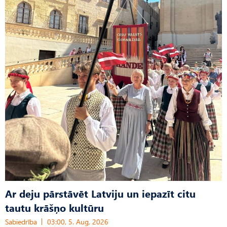
Ar deju pārstāvēt Latviju un iepazīt citu
tautu krāšņo kultūru
Sabiedrība
03:00, 5. Aug, 2026