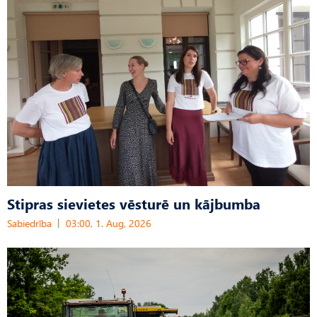
Stipras sievietes vēsturē un kājbumba
Sabiedrība
03:00, 1. Aug, 2026