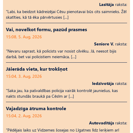
Lasītāja
raksta:
“Labi, ka beidzot kādreizējai Cēsu pienotavai būs cits saimnieks. Žēl
skatīties, kā tā ēka pārvērtusies […]
Vai, novelkot formu, pazūd prasmes
15:08, 5. Aug, 2026
Seniore V.
raksta:
“Nevaru saprast, kā policists var nosist cilvēku. Jā, neesot bijis
darbā, bet vai policistiem neiemāca, […]
Jāierāda vieta, kur trokšņot
15:04, 3. Aug, 2026
Iedzīvotāja
raksta:
“Saka jau, ka pašvaldības policija vairāk kontrolē jauniešus, kas
nakts stundās braukā pa Cēsīm ar […]
Vajadzīga ātruma kontrole
15:04, 2. Aug, 2026
Autovadītājs
raksta:
“Pēdējais laiks uz Vid­ze­mes šosejas no Līgatnes līdz Ieriķiem arī