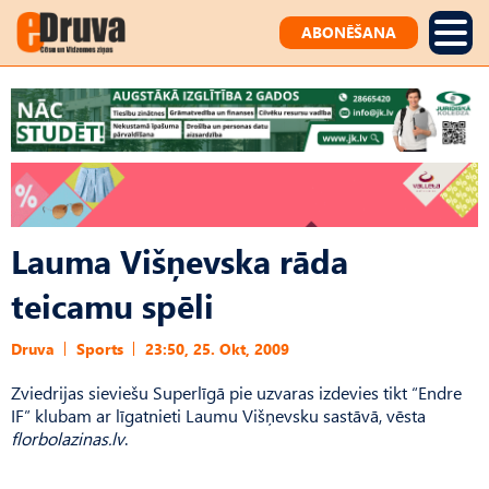
ABONĒŠANA
Lauma Višņevska rāda
teicamu spēli
Druva
Sports
23:50, 25. Okt, 2009
Zviedrijas sieviešu Superlīgā pie uzvaras izdevies tikt “Endre
IF” klubam ar līgatnieti Laumu Višņevsku sastāvā, vēsta
florbolazinas.lv
.