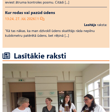
ieviest ātruma kontroles posmu. Citādi […]
Kur rodas vai pazūd ūdens
13:24, 27. Jūl, 2026
1
Lasītājs
raksta:
“Kā tas nākas, ka man dzīvoklī ūdens skaitītājs rāda nepilnu
kubikmetru patērētā ūdens, bet rēķinā […]
Lasītākie raksti