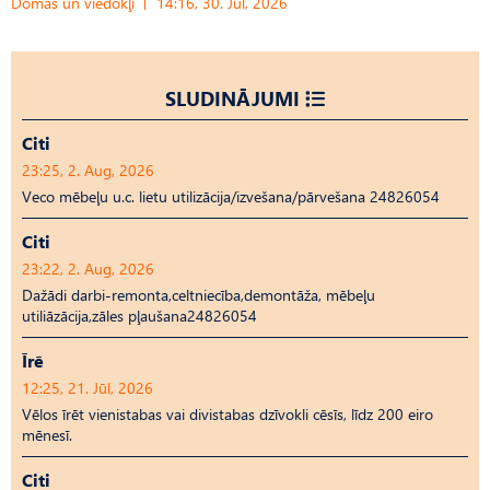
Domas un viedokļi
14:16, 30. Jūl, 2026
SLUDINĀJUMI
Citi
23:25, 2. Aug, 2026
Veco mēbeļu u.c. lietu utilizācija/izvešana/pārvešana 24826054
Citi
23:22, 2. Aug, 2026
Dažādi darbi-remonta,celtniecība,demontāža, mēbeļu
utiliāzācija,zāles pļaušana24826054
Īrē
12:25, 21. Jūl, 2026
Vēlos īrēt vienistabas vai divistabas dzīvokli cēsīs, līdz 200 eiro
mēnesī.
Citi