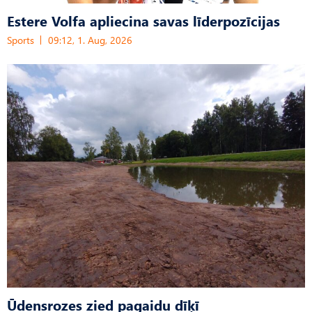
Estere Volfa apliecina savas līderpozīcijas
Sports
09:12, 1. Aug, 2026
Ūdensrozes zied pagaidu dīķī