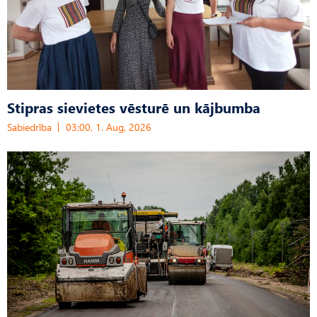
Stipras sievietes vēsturē un kājbumba
Sabiedrība
03:00, 1. Aug, 2026