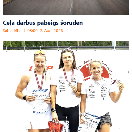
Ceļa darbus pabeigs šoruden
Sabiedrība
03:00, 2. Aug, 2026