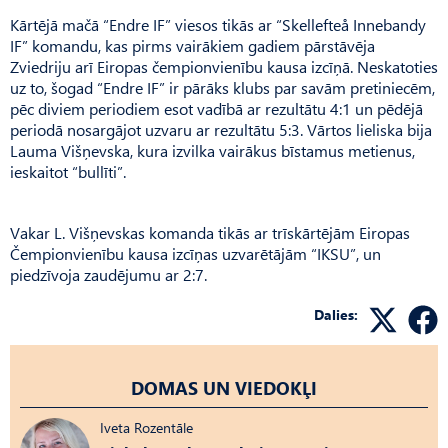
Kārtējā mačā “Endre IF” viesos tikās ar “Skellefteå Innebandy
IF” komandu, kas pirms vairākiem gadiem pārstāvēja
Zviedriju arī Eiropas čempionvienību kausa izcīņā. Neskatoties
uz to, šogad “Endre IF” ir pārāks klubs par savām pretiniecēm,
pēc diviem periodiem esot vadībā ar rezultātu 4:1 un pēdējā
periodā nosargājot uzvaru ar rezultātu 5:3. Vārtos lieliska bija
Lauma Višņevska, kura izvilka vairākus bīstamus metienus,
ieskaitot “bullīti”.
Vakar L. Višņevskas komanda tikās ar trīskārtējām Eiropas
Čempionvienību kausa izcīņas uzvarētājām “IKSU”, un
piedzīvoja zaudējumu ar 2:7.
Dalies:
DOMAS UN VIEDOKĻI
Iveta Rozentāle