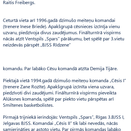
Raitis Freibergs.
Ceturtā vieta arī 1996.gadā dzimušo meiteņu komandai
(trenere Inese Briede). Apakšgrupā cēsnieces izcīnīja vienu
uzvaru, piedzīvoja divus zaudējumus. Finālturnīrā vispirms
nācās atzīt Ventspils „Spars” pārākumu, bet spēlē par 3.vietu
neizdevās pārspēt „BJSS Rīdzene”
komandu. Par labāko Cēsu komandā atzīta Demija Tijāre.
Piektajā vietā 1994.gadā dzimušo meiteņu komanda „Cēsis I”
(trenere Zane Rozīte). Apakšgrupā izcīnīta viena uzvara,
piedzīvoti divi zaudējumi. Finālturnīrā vispirms pieveikta
Alūksnes komanda, spēlē par piekto vietu pārspētas arī
Smiltenes basketbolistes.
Pirmajā trijniekā ierindojās: Ventspils „Spars”, Rīgas 3.BJSS I,
Jelgavas BJSS. Komandai „Cēsis II” tik labi nevedās, nācās
samierināties ar astoto vietu. Par pirmās komandas labāko