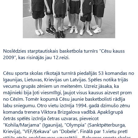
Noslēdzies starptautiskais basketbola turnīrs “Cēsu kauss
2009”, kas risinājās jau 12.reizi.
Cēsu sporta skolas rīkotajā turnīrā piedalījās 53 komandas no
Igaunijas, Lietuvas, Krievijas un Latvijas. Spēles notika trijās
vecuma grupās zēniem un meitenēm. Uzreiz jāsaka, ka
mājinieki bija ļoti viesmīlīgi, ļaujot visus kausus aizvest prom
no Cēsīm. Tomēr kopumā Cēsu jaunie basketbolisti rādīja
labu sniegumu. Otro vietu izcīnīja 1994. gadā dzimušo zēnu
komanda trenera Viktora Brizgalova vadībā. Apakšgrupā
četrās spēlēs izcīnīja četras uzvaras, pieveicot
“Kohila/Marjama” (Igaunija), “Olympia” (Sanktpēterburga,
Krievija), “VEF/Ķekava” un “Dobele”. Finālā par 1.vietu pretī
stājās otrās apakšgrupas uzvarētāji – Rakveres sporta skolas