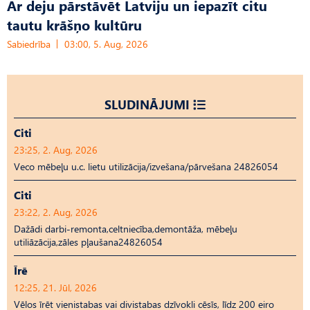
Ar deju pārstāvēt Latviju un iepazīt citu
tautu krāšņo kultūru
Sabiedrība
03:00, 5. Aug, 2026
SLUDINĀJUMI
Citi
23:25, 2. Aug, 2026
Veco mēbeļu u.c. lietu utilizācija/izvešana/pārvešana 24826054
Citi
23:22, 2. Aug, 2026
Dažādi darbi-remonta,celtniecība,demontāža, mēbeļu
utiliāzācija,zāles pļaušana24826054
Īrē
12:25, 21. Jūl, 2026
Vēlos īrēt vienistabas vai divistabas dzīvokli cēsīs, līdz 200 eiro