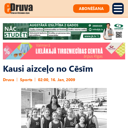
ABONĒŠANA
Kausi aizceļo no Cēsīm
Druva
Sports
02:00, 16. Jan, 2009