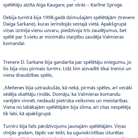
spēlētāju atzīta Aiga Kaugare, par otrās – Karlīne Sproģe.
Debija turnīrā bija 1998.gadā dzimušajām spēlētājām (trenere
Daiga Sarkane), kuras ierindojās sestajā vietā. Apakšgrupā
viņas izcīnīja vienu uzvaru, piedzīvoja trīs zaudējumus, bet
spēlē par 5.vietu ar minimālu starpību zaudēja Valmieras
komandai.
Trenere D. Sarkane bija gandarīta par spēlētāju sniegumu, jo
šis bija viņu pirmais turnīrs. Līdz šim aizvadīti tikai treniņi un
viena draudzības spēle,.
„Meitenes bija uztraukušās, kā nekā, pirmās spēles, arī vecāki
sēdēja skatītāju rindās. Domāju, ka Valmieras komandu
varējām vinnēt, nedaudz pietrūka veiksmes un meistarības.
Viena no labākajām spēlētājām bija slima, arī citas nespēlēja
tik labi, kā apakšgrupā.
Turnīrs bija liels pārdzīvojums jaunajām spēlētājām. Viņas
cīnījās godam, tāpēc var teikt, ka ugunskristības izturētas