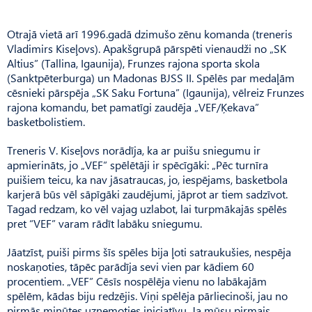
Otrajā vietā arī 1996.gadā dzimušo zēnu komanda (treneris
Vladimirs Kiseļovs). Apakšgrupā pārspēti vienaudži no „SK
Altius” (Tallina, Igaunija), Frunzes rajona sporta skola
(Sanktpēterburga) un Madonas BJSS II. Spēlēs par medaļām
cēsnieki pārspēja „SK Saku Fortuna” (Igaunija), vēlreiz Frunzes
rajona komandu, bet pamatīgi zaudēja „VEF/Ķekava”
basketbolistiem.
Treneris V. Kiseļovs norādīja, ka ar puišu sniegumu ir
apmierināts, jo „VEF” spēlētāji ir spēcīgāki: „Pēc turnīra
puišiem teicu, ka nav jāsatraucas, jo, iespējams, basketbola
karjerā būs vēl sāpīgāki zaudējumi, jāprot ar tiem sadzīvot.
Tagad redzam, ko vēl vajag uzlabot, lai turpmākajās spēlēs
pret “VEF” varam rādīt labāku sniegumu.
Jāatzīst, puiši pirms šīs spēles bija ļoti satraukušies, nespēja
noskaņoties, tāpēc parādīja sevi vien par kādiem 60
procentiem. „VEF” Cēsīs nospēlēja vienu no labākajām
spēlēm, kādas biju redzējis. Viņi spēlēja pārliecinoši, jau no
pirmās minūtes uzņemoties iniciatīvu. Ja mūsu pirmais