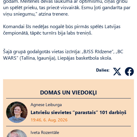
godam. Meitenes devās laukumā ar optimismu, cīņas gribu
un spēlēt prieku, tas priecē visvairāk. Esmu ļoti gandarīta par
viņu sniegumu,” atzina trenere.
Komandai šīs nedēļas nogalē būs pirmās spēlēs Latvijas
čempionātā, tāpēc turnīrs bija labs treniņš.
Šajā grupā godalgotās vietas izcīnīja: „BJSS Rīdzene”, „BC
WARS” (Tallina, Igaunija), Liepājas basketbola skola.
Dalies:
DOMAS UN VIEDOKĻI
Agnese Leiburga
Latviešu sievietes “parastais” 101 darbiņš
19:46, 6. Aug, 2026
Iveta Rozentāle