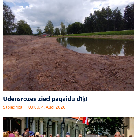
Ūdensrozes zied pagaidu dīķī
Sabiedrība
03:00, 4. Aug, 2026