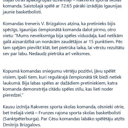
komanda. Saistošajā spēlē ar 72:65 pārāki izrādījās Igaunijas
jaunie basketbolisti.
Komandas treneris V. Brizgalovs atzina, ka pretinieks bijis
spēcīgs, Igaunijas čempionātā komanda dalot pirmo, otro
vietu: “Mums neveiksmīga bija spēles vidusdaļa, kad netikām
galā aizsardzībā un nonācām zaudētājos ar 15 punktiem. Pēc
tam spējām pievilkt klāt, bet pietrūka laika, lai vērstu rezultātu
sev par labu. Nedaudz pietrūka arī veiksmes.
Kopumā komandas sniegumu vērtēju pozitīvi, ļāvu spēlēt
visiem, īpaši tiem, kuri regulārajā čempionātā tik bieži netiek
laukumā. Bija labas spēles ar dažādiem pretiniekiem, katra
komanda demonstrēja citādu spēles stilu, kas lieti noder
pieredzei.”
Kausu izcīnīja Rakveres sporta skolas komanda, cēsnieki otrie,
bet trešajā vietā – Frunzes rajona sporta skolas basketbolisti
(Sanktpēterburga). Par Cēsu komandas labāko spēlētāju atzīts
Dmitrijs Brizgalovs.