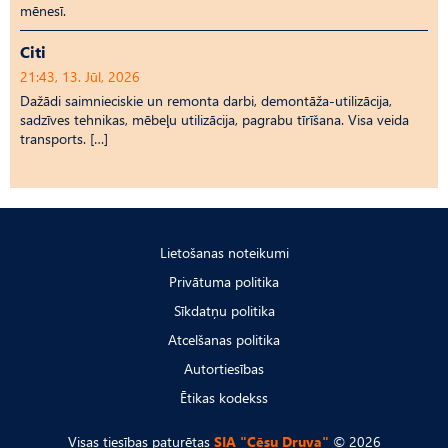
mēnesī.
Citi
21:43, 13. Jūl, 2026
Dažādi saimnieciskie un remonta darbi, demontāža-utilizācija,
sadzīves tehnikas, mēbeļu utilizācija, pagrabu tīrīšana. Visa veida
transports. […]
Lietošanas noteikumi
Privātuma politika
Sīkdatņu politika
Atcelšanas politika
Autortiesības
Ētikas kodekss
Visas tiesības paturētas
SIA "Cēsu Druva"
© 2026