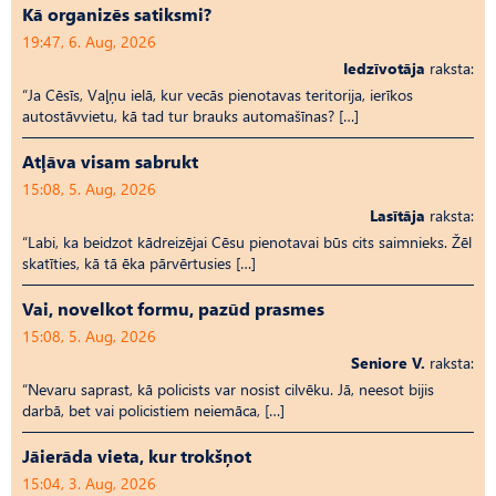
Kā organizēs satiksmi?
19:47, 6. Aug, 2026
Iedzīvotāja
raksta:
“Ja Cēsīs, Vaļņu ielā, kur vecās pienotavas teritorija, ierīkos
autostāvvietu, kā tad tur brauks automašīnas? […]
Atļāva visam sabrukt
15:08, 5. Aug, 2026
Lasītāja
raksta:
“Labi, ka beidzot kādreizējai Cēsu pienotavai būs cits saimnieks. Žēl
skatīties, kā tā ēka pārvērtusies […]
Vai, novelkot formu, pazūd prasmes
15:08, 5. Aug, 2026
Seniore V.
raksta:
“Nevaru saprast, kā policists var nosist cilvēku. Jā, neesot bijis
darbā, bet vai policistiem neiemāca, […]
Jāierāda vieta, kur trokšņot
15:04, 3. Aug, 2026