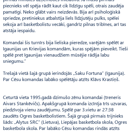
piecnieks vēl spēja rādīt kaut cik līdzīgu spēli, otrais zaudēja
pamatīgi. Neko glābt vairs neizdevās. Bija arī psiholoģiskā
spriedze, pretiniekus atbalstīja liels līdzjutēju pulks, spēlei
sekoja arī basketbolistu vecāki, gandrīz pilnas tribīnes, arī tas
atstāja iespaidu.
Komandai šis turnīrs bija lieliska pieredze, varējām spēlēt ar
Igaunijas un Krievijas komandām, kuras spējām pieveikt. Tieši
spēlē pret Igaunijas vienaudžiem mūsējie rādīja labu
sniegumu.”
Trešajā vietā šajā grupā ierindojās „Saku Fortuna” (Igaunija).
Par Cēsu komandas labāko spēlētāju atzīts Klāvs Krastiņš.
Ceturtā vieta 1995.gadā dzimušo zēnu komandai (treneris
Aivars Stankēvičs). Apakšgrupā komanda izcīnīja trīs uzvaras,
piedzīvoja vienu zaudējumu. Spēlē par 3.vietu ar 27:38
zaudēts Ogres basketbolistiem. Šajā grupā pirmais trijnieks
šāds: „Alytus SRC” (Lietuva), Liepājas basketbola skola, Ogres
basketbola skola. Par labāko Cēsu komandas rindās atzīts