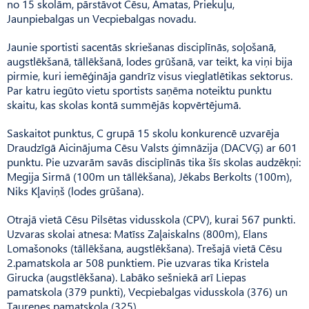
no 15 skolām, pārstāvot Cēsu, Amatas, Priekuļu,
Jaunpiebalgas un Vecpiebalgas novadu.
Jaunie sportisti sacentās skriešanas disciplīnās, soļošanā,
augstlēkšanā, tāllēkšanā, lodes grūšanā, var teikt, ka viņi bija
pirmie, kuri iemēģināja gandrīz visus vieglatlētikas sektorus.
Par katru iegūto vietu sportists saņēma noteiktu punktu
skaitu, kas skolas kontā summējās kopvērtējumā.
Saskaitot punktus, C grupā 15 skolu konkurencē uzvarēja
Draudzīgā Aicinājuma Cēsu Valsts ģimnāzija (DACVĢ) ar 601
punktu. Pie uzvarām savās disciplīnās tika šīs skolas audzēkņi:
Megija Sirmā (100m un tāllēkšana), Jēkabs Berkolts (100m),
Niks Kļaviņš (lodes grūšana).
Otrajā vietā Cēsu Pilsētas vidusskola (CPV), kurai 567 punkti.
Uzvaras skolai atnesa: Matīss Zaļaiskalns (800m), Elans
Lomašonoks (tāllēkšana, augstlēkšana). Trešajā vietā Cēsu
2.pamatskola ar 508 punktiem. Pie uzvaras tika Kristela
Girucka (augstlēkšana). Labāko sešniekā arī Liepas
pamatskola (379 punkti), Vecpiebalgas vidusskola (376) un
Taurenes pamatskola (325).