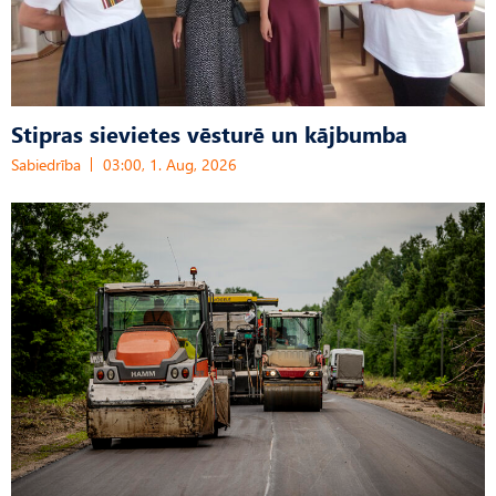
Stipras sievietes vēsturē un kājbumba
Sabiedrība
03:00, 1. Aug, 2026