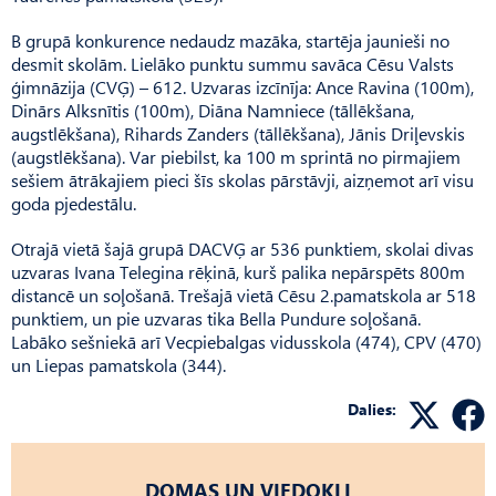
B grupā konkurence nedaudz mazāka, startēja jaunieši no
desmit skolām. Lielāko punktu summu savāca Cēsu Valsts
ģimnāzija (CVĢ) – 612. Uzvaras izcīnīja: Ance Ravina (100m),
Dinārs Alksnītis (100m), Diāna Namniece (tāllēkšana,
augstlēkšana), Rihards Zanders (tāllēkšana), Jānis Driļevskis
(augstlēkšana). Var piebilst, ka 100 m sprintā no pirmajiem
sešiem ātrākajiem pieci šīs skolas pārstāvji, aizņemot arī visu
goda pjedestālu.
Otrajā vietā šajā grupā DACVĢ ar 536 punktiem, skolai divas
uzvaras Ivana Telegina rēķinā, kurš palika nepārspēts 800m
distancē un soļošanā. Trešajā vietā Cēsu 2.pamatskola ar 518
punktiem, un pie uzvaras tika Bella Pundure soļošanā.
Labāko sešniekā arī Vecpiebalgas vidusskola (474), CPV (470)
un Liepas pamatskola (344).
Dalies:
DOMAS UN VIEDOKĻI