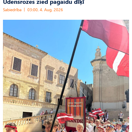
Ūdensrozes zied pagaidu dīķī
Sabiedrība
03:00, 4. Aug, 2026