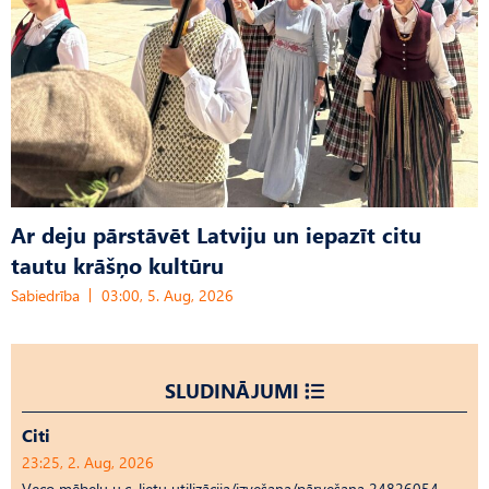
Ar deju pārstāvēt Latviju un iepazīt citu
tautu krāšņo kultūru
Sabiedrība
03:00, 5. Aug, 2026
SLUDINĀJUMI
Citi
23:25, 2. Aug, 2026
Veco mēbeļu u.c. lietu utilizācija/izvešana/pārvešana 24826054