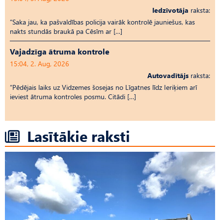
Iedzīvotāja
raksta:
“Saka jau, ka pašvaldības policija vairāk kontrolē jauniešus, kas
nakts stundās braukā pa Cēsīm ar […]
Vajadzīga ātruma kontrole
15:04, 2. Aug, 2026
Autovadītājs
raksta:
“Pēdējais laiks uz Vid­ze­mes šosejas no Līgatnes līdz Ieriķiem arī
ieviest ātruma kontroles posmu. Citādi […]
Lasītākie raksti