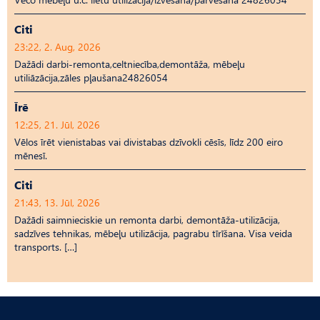
Citi
23:22, 2. Aug, 2026
Dažādi darbi-remonta,celtniecība,demontāža, mēbeļu
utiliāzācija,zāles pļaušana24826054
Īrē
12:25, 21. Jūl, 2026
Vēlos īrēt vienistabas vai divistabas dzīvokli cēsīs, līdz 200 eiro
mēnesī.
Citi
21:43, 13. Jūl, 2026
Dažādi saimnieciskie un remonta darbi, demontāža-utilizācija,
sadzīves tehnikas, mēbeļu utilizācija, pagrabu tīrīšana. Visa veida
transports. […]