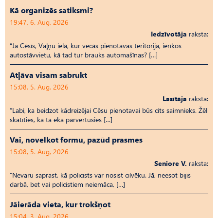
Kā organizēs satiksmi?
19:47, 6. Aug, 2026
Iedzīvotāja
raksta:
“Ja Cēsīs, Vaļņu ielā, kur vecās pienotavas teritorija, ierīkos
autostāvvietu, kā tad tur brauks automašīnas? […]
Atļāva visam sabrukt
15:08, 5. Aug, 2026
Lasītāja
raksta:
“Labi, ka beidzot kādreizējai Cēsu pienotavai būs cits saimnieks. Žēl
skatīties, kā tā ēka pārvērtusies […]
Vai, novelkot formu, pazūd prasmes
15:08, 5. Aug, 2026
Seniore V.
raksta:
“Nevaru saprast, kā policists var nosist cilvēku. Jā, neesot bijis
darbā, bet vai policistiem neiemāca, […]
Jāierāda vieta, kur trokšņot
15:04, 3. Aug, 2026