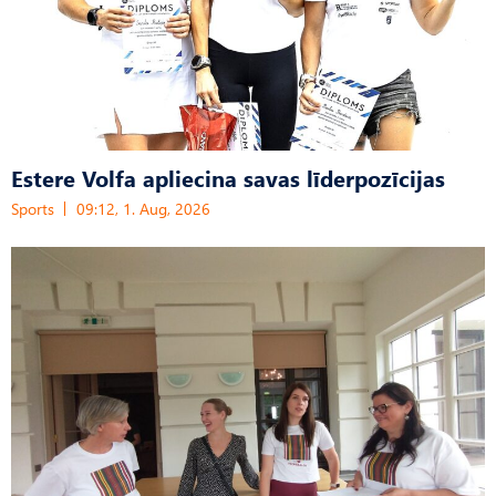
Estere Volfa apliecina savas līderpozīcijas
Sports
09:12, 1. Aug, 2026