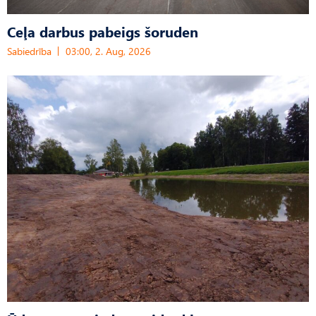
Ceļa darbus pabeigs šoruden
Sabiedrība
03:00, 2. Aug, 2026