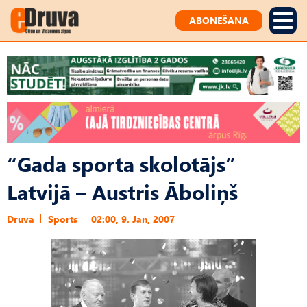
ABONĒŠANA
“Gada sporta skolotājs”
Latvijā – Austris Āboliņš
Druva
Sports
02:00, 9. Jan, 2007