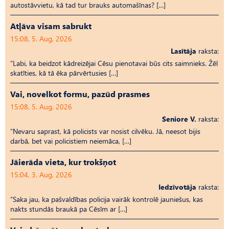
autostāvvietu, kā tad tur brauks automašīnas? […]
Atļāva visam sabrukt
15:08, 5. Aug, 2026
Lasītāja
raksta:
“Labi, ka beidzot kādreizējai Cēsu pienotavai būs cits saimnieks. Žēl
skatīties, kā tā ēka pārvērtusies […]
Vai, novelkot formu, pazūd prasmes
15:08, 5. Aug, 2026
Seniore V.
raksta:
“Nevaru saprast, kā policists var nosist cilvēku. Jā, neesot bijis
darbā, bet vai policistiem neiemāca, […]
Jāierāda vieta, kur trokšņot
15:04, 3. Aug, 2026
Iedzīvotāja
raksta:
“Saka jau, ka pašvaldības policija vairāk kontrolē jauniešus, kas
nakts stundās braukā pa Cēsīm ar […]