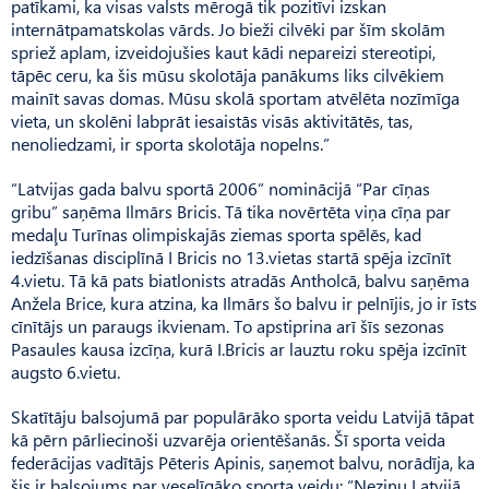
patīkami, ka visas valsts mērogā tik pozitīvi izskan
internātpamatskolas vārds. Jo bieži cilvēki par šīm skolām
spriež aplam, izveidojušies kaut kādi nepareizi stereotipi,
tāpēc ceru, ka šis mūsu skolotāja panākums liks cilvēkiem
mainīt savas domas. Mūsu skolā sportam atvēlēta nozīmīga
vieta, un skolēni labprāt iesaistās visās aktivitātēs, tas,
nenoliedzami, ir sporta skolotāja nopelns.”
“Latvijas gada balvu sportā 2006” nominācijā “Par cīņas
gribu” saņēma Ilmārs Bricis. Tā tika novērtēta viņa cīņa par
medaļu Turīnas olimpiskajās ziemas sporta spēlēs, kad
iedzīšanas disciplīnā I Bricis no 13.vietas startā spēja izcīnīt
4.vietu. Tā kā pats biatlonists atradās Antholcā, balvu saņēma
Anžela Brice, kura atzina, ka Ilmārs šo balvu ir pelnījis, jo ir īsts
cīnītājs un paraugs ikvienam. To apstiprina arī šīs sezonas
Pasaules kausa izcīņa, kurā I.Bricis ar lauztu roku spēja izcīnīt
augsto 6.vietu.
Skatītāju balsojumā par populārāko sporta veidu Latvijā tāpat
kā pērn pārliecinoši uzvarēja orientēšanās. Šī sporta veida
federācijas vadītājs Pēteris Apinis, saņemot balvu, norādīja, ka
šis ir balsojums par veselīgāko sporta veidu: “Nezinu Latvijā