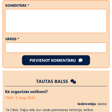
KOMENTĀRS *
VĀRDS *
PIEVIENOT KOMENTĀRU
TAUTAS BALSS
Kā organizēs satiksmi?
19:47, 6. Aug, 2026
Iedzīvotāja
raksta:
“Ja Cēsīs, Vaļņu ielā, kur vecās pienotavas teritorija, ierīkos