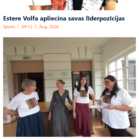
Estere Volfa apliecina savas līderpozīcijas
Sports
09:12, 1. Aug, 2026