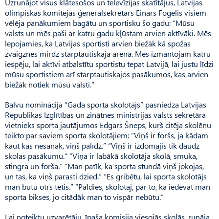
Uzrunājot visus klātesošos un televīzijas skatītājus, Latvijas
olimpiskās komitejas ģenerālsekretārs Einārs Fogelis visiem
vēlēja panākumiem bagātu un sportisku šo gadu: “Mūsu
valsts un mēs paši ar katru gadu kļūstam arvien aktīvāki. Mēs
lepojamies, ka Latvijas sportisti arvien biežāk kā spožas
zvaigznes mirdz starptautiskajā arēnā. Mēs izmantojam katru
iespēju, lai aktīvi atbalstītu sportistu tepat Latvijā, lai justu līdzi
mūsu sportistiem arī starptautiskajos pasākumos, kas arvien
biežāk notiek mūsu valstī.”
Balvu nominācijā “Gada sporta skolotājs” pasniedza Latvijas
Republikas Izglītības un zinātnes ministrijas valsts sekretāra
vietnieks sporta jautājumos Edgars Šneps, kurš citēja skolēnu
teikto par saviem sporta skolotājiem: “Viņš ir foršs, ja kādam
kaut kas nesanāk, viņš palīdz.” “Viņš ir izdomājis tik daudz
skolas pasākumu.” “Viņa ir labākā skolotāja skolā, smuka,
stingra un forša.” “Man patīk, ka sporta stundā viņš jokojas,
un tas, ka viņš parasti dzied.” “Es gribētu, lai sporta skolotājs
man būtu otrs tētis.” “Paldies, skolotāj, par to, ka iedevāt man
sporta bikses, jo citādāk man to vispār nebūtu.”
Lai noteiktu uzvarētāju, īpaša komisija viesojās skolās, runāja