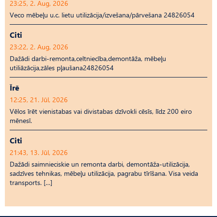
23:25, 2. Aug, 2026
Veco mēbeļu u.c. lietu utilizācija/izvešana/pārvešana 24826054
Citi
23:22, 2. Aug, 2026
Dažādi darbi-remonta,celtniecība,demontāža, mēbeļu
utiliāzācija,zāles pļaušana24826054
Īrē
12:25, 21. Jūl, 2026
Vēlos īrēt vienistabas vai divistabas dzīvokli cēsīs, līdz 200 eiro
mēnesī.
Citi
21:43, 13. Jūl, 2026
Dažādi saimnieciskie un remonta darbi, demontāža-utilizācija,
sadzīves tehnikas, mēbeļu utilizācija, pagrabu tīrīšana. Visa veida
transports. […]