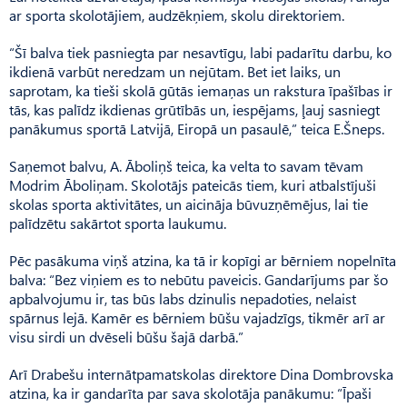
ar sporta skolotājiem, audzēkņiem, skolu direktoriem.
“Šī balva tiek pasniegta par nesavtīgu, labi padarītu darbu, ko
ikdienā varbūt neredzam un nejūtam. Bet iet laiks, un
saprotam, ka tieši skolā gūtās iemaņas un rakstura īpašības ir
tās, kas palīdz ikdienas grūtībās un, iespējams, ļauj sasniegt
panākumus sportā Latvijā, Eiropā un pasaulē,” teica E.Šneps.
Saņemot balvu, A. Āboliņš teica, ka velta to savam tēvam
Modrim Āboliņam. Skolotājs pateicās tiem, kuri atbalstījuši
skolas sporta aktivitātes, un aicināja būvuzņēmējus, lai tie
palīdzētu sakārtot sporta laukumu.
Pēc pasākuma viņš atzina, ka tā ir kopīgi ar bērniem nopelnīta
balva: “Bez viņiem es to nebūtu paveicis. Gandarījums par šo
apbalvojumu ir, tas būs labs dzinulis nepadoties, nelaist
spārnus lejā. Kamēr es bērniem būšu vajadzīgs, tikmēr arī ar
visu sirdi un dvēseli būšu šajā darbā.”
Arī Drabešu internātpamatskolas direktore Dina Dombrovska
atzina, ka ir gandarīta par sava skolotāja panākumu: “Īpaši