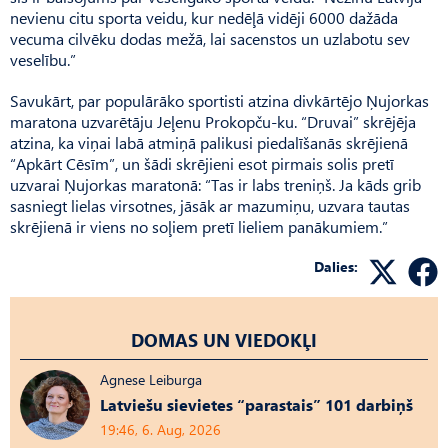
nevienu citu sporta veidu, kur nedēļā vidēji 6000 dažāda
vecuma cilvēku dodas mežā, lai sacenstos un uzlabotu sev
veselību.”
Savukārt, par populārāko sportisti atzina divkārtējo Ņujorkas
maratona uzvarētāju Jeļenu Prokopču-ku. “Druvai” skrējēja
atzina, ka viņai labā atmiņā palikusi piedalīšanās skrējienā
“Apkārt Cēsīm”, un šādi skrējieni esot pirmais solis pretī
uzvarai Ņujorkas maratonā: “Tas ir labs treniņš. Ja kāds grib
sasniegt lielas virsotnes, jāsāk ar mazumiņu, uzvara tautas
skrējienā ir viens no soļiem pretī lieliem panākumiem.”
Dalies:
DOMAS UN VIEDOKĻI
Agnese Leiburga
Latviešu sievietes “parastais” 101 darbiņš
19:46, 6. Aug, 2026