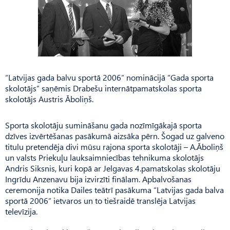
“Latvijas gada balvu sportā 2006” nominācijā “Gada sporta
skolotājs” saņēmis Drabešu internātpamatskolas sporta
skolotājs Austris Āboliņš.
Sporta skolotāju sumināšanu gada nozīmīgākajā sporta
dzīves izvērtēšanas pasākumā aizsāka pērn. Šogad uz galveno
titulu pretendēja divi mūsu rajona sporta skolotāji – A.Āboliņš
un valsts Priekuļu lauksaimniecības tehnikuma skolotājs
Andris Siksnis, kuri kopā ar Jelgavas 4.pamatskolas skolotāju
Ingrīdu Anzenavu bija izvirzīti finālam. Apbalvošanas
ceremonija notika Dailes teātrī pasākuma “Latvijas gada balva
sportā 2006” ietvaros un to tiešraidē translēja Latvijas
televīzija.