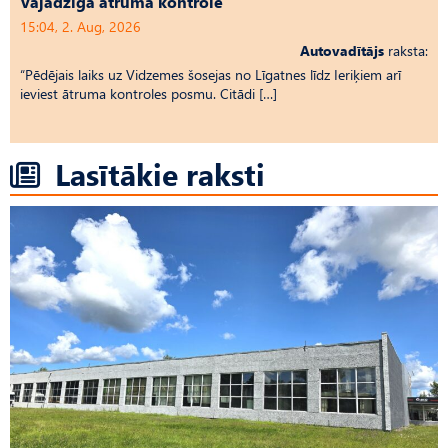
Vajadzīga ātruma kontrole
15:04, 2. Aug, 2026
Autovadītājs
raksta:
“Pēdējais laiks uz Vid­ze­mes šosejas no Līgatnes līdz Ieriķiem arī
ieviest ātruma kontroles posmu. Citādi […]
Lasītākie raksti