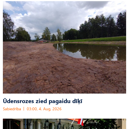
Ūdensrozes zied pagaidu dīķī
Sabiedrība
03:00, 4. Aug, 2026