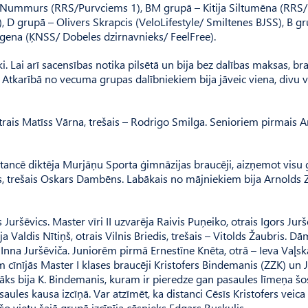
s Nummurs (RRS/Purvciems 1), BM grupā – Kitija Siltumēna (RRS/
 D grupā – Olivers Skrapcis (Velo­Lifes­tyle/ Smiltenes BJSS), B g
rgena (ĶNSS/ Dobeles dzirnavnieks/ FeelFree).
ki. Lai arī sacensības notika pilsētā un bija bez dalības maksas, br
. Atkarībā no vecuma grupas dalībniekiem bija jāveic viena, divu v
is Ma­tīss Vārna, trešais – Rodrigo Smil­­­­ga. Senioriem pirmais A
tancē diktēja Murjāņu Sporta ģimnāzijas braucēji, aizņemot visu
rs, trešais Os­kars Dambēns. Labākais no mājniekiem bija Arnolds Z
­šē­vics. Master vīri II uzvarēja Rai­vis Puņeiko, otrais Igors Jur­šē
ja Valdis Nītiņš, otrais Vilnis Brie­dis, trešais – Vitolds Žaubris. D
 Inna Juršēviča. Juniorēm pirmā Er­nes­tī­ne Knēta, otrā – Ieva Vaļsk
 cīnījās Master I klases braucēji Kristo­fers Bindemanis (ZZK) un 
āks bija K. Bindemanis, kuram ir pieredze gan pasaules līmeņa šo
aules kausa izcīņā. Var atzīmēt, ka distanci Cēsīs Kristofers veic
šo vietu šajā grupā izcīnīja cēsnieks Edgars Ruskulis.