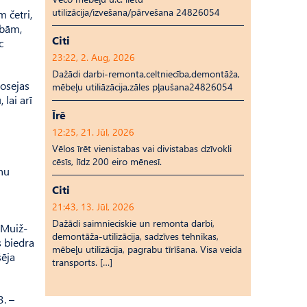
utilizācija/izvešana/pārvešana 24826054
 četri,
ībām,
Citi
c
23:22, 2. Aug, 2026
Dažādi darbi-remonta,celtniecība,demontāža,
Šosejas
mēbeļu utiliāzācija,zāles pļaušana24826054
 lai arī
Īrē
12:25, 21. Jūl, 2026
Vēlos īrēt vienistabas vai divistabas dzīvokli
cēsīs, līdz 200 eiro mēnesī.
rnu
Citi
21:43, 13. Jūl, 2026
Dažādi saimnieciskie un remonta darbi,
 Muiž­
demontāža-utilizācija, sadzīves tehnikas,
s biedra
mēbeļu utilizācija, pagrabu tīrīšana. Visa veida
šēja
transports. […]
. –