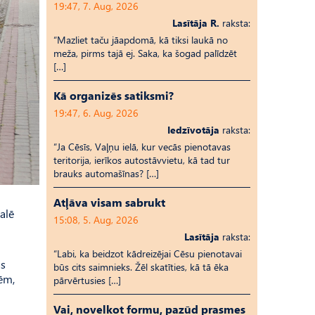
19:47, 7. Aug, 2026
Lasītāja R.
raksta:
“Mazliet taču jāapdomā, kā tiksi laukā no
meža, pirms tajā ej. Saka, ka šogad palīdzēt
[…]
Kā organizēs satiksmi?
19:47, 6. Aug, 2026
Iedzīvotāja
raksta:
“Ja Cēsīs, Vaļņu ielā, kur vecās pienotavas
teritorija, ierīkos autostāvvietu, kā tad tur
brauks automašīnas? […]
Atļāva visam sabrukt
alē
15:08, 5. Aug, 2026
Lasītāja
raksta:
“Labi, ka beidzot kādreizējai Cēsu pienotavai
as
būs cits saimnieks. Žēl skatīties, kā tā ēka
nēm,
pārvērtusies […]
Vai, novelkot formu, pazūd prasmes