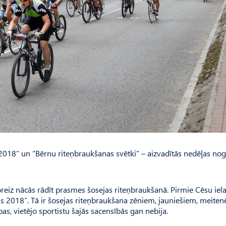
s 2018” un “Bērnu riteņbraukšanas svētki” – aizvadītās nedēļas nog
reiz nācās rādīt prasmes šosejas riteņbraukšanā. Pirmie Cēsu iel
uss 2018″. Tā ir šosejas riteņbraukšana zēniem, jauniešiem, meite
s, vietējo sportistu šajās sacensībās gan nebija.