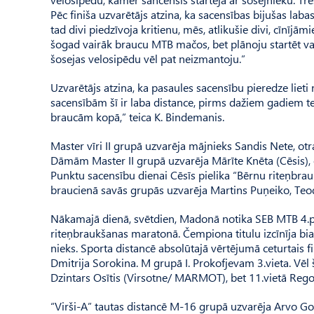
Pēc finiša uzvarētājs atzina, ka sacensības bijušas lab
tad divi piedzīvoja kritienu, mēs, atlikušie divi, cīnījā
šogad vairāk braucu MTB mačos, bet plānoju startēt vai
šosejas velosipēdu vēl pat neizmantoju.”
Uzvarētājs atzina, ka pasaules sacensību pieredze lieti
sacensībām šī ir laba distance, pirms dažiem gadiem te s
braucām kopā,” teica K. Bindemanis.
Master vīri II grupā uzvarēja mājnieks Sandis Nete, otra
Dāmām Master II grupā uzvarēja Mārīte Knēta (Cēsis), ot
Punktu sacensību dienai Cēsīs pielika “Bērnu riteņbrauk
braucienā savās grupās uzvarēja Martins Puņeiko, Teod
Nākamajā dienā, svētdien, Madonā notika SEB MTB 4.po
riteņbraukšanas maratonā. Čem­pio­na titulu izcīnīja b
nieks. Sporta distancē absolūtajā vērtējumā ceturtais fi
Dmit­rija Sorokina. M grupā I. Pro­kofjevam 3.vieta. Vēl
Dzintars Osītis (Virsotne/ MARMOT), bet 11.vietā Rego
“Virši-A” tautas distancē M-16 grupā uzvarēja Arvo G