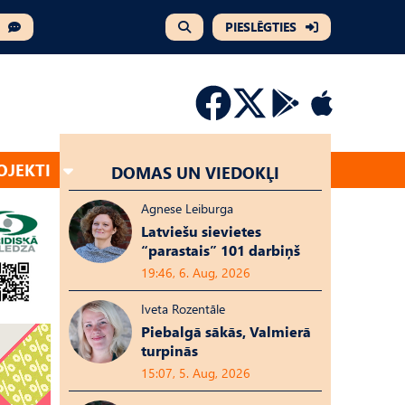
PIESLĒGTIES
OJEKTI
DOMAS UN VIEDOKĻI
Agnese Leiburga
Latviešu sievietes
“parastais” 101 darbiņš
19:46, 6. Aug, 2026
Iveta Rozentāle
Piebalgā sākās, Valmierā
turpinās
15:07, 5. Aug, 2026