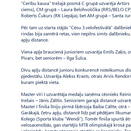
“Cerību kausa” trešajā posmā C grupā uzvarēja Artūr
ciems), CM grupā – Laura Be­lo­h­voš­čika (RRS/BELO CP),
Roberts Čukurs (RK Liepāja), bet AM grupā – Santa Ju
Pēc tam uz starta stājās “Cēsu 3.velofestivālā” dalībnie
rindas bija samērā retas, vien nepilns simts dalībnieku
apļu distance.
Viena apļa braucienā junioriem uzvarēja Emīls Zaķis, otra
Pivars, bet seniorēm – Ilga Šulca.
Divu apļu distancē junioru konkurencē noteikumus dis
pjedestālu. Uzvarēja Alekss Krasts, otrais Arvis Rendo
kuram piektā vieta.
Master vīri I uzvarētāja medaļu saņēma cēsnieks Reinis Jur
trešais – Jānis Zālītis. Senio­riem garajā distancē uzvarē
Master I finiša līniju pirmā šķērsoja Baiba Cālīte, otrā –
Garākajā, četru apļu, distancē līdz pat pēdējam līkumam
Kolego (Sporta kluba “Wendi”). Tomēr finiša spurtā ātr
velosacensībās, gan startējis MTB olimpiskajā krosā pas
ve­losipēdu, kamēr sāncensis startēja ar šosejnieku. Tre