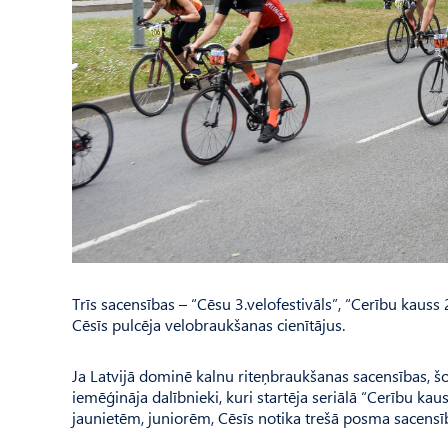
Trīs sacensības – “Cēsu 3.velofestivāls”, “Cerību kaus
Cēsīs pulcēja velobraukšanas cienītājus.
Ja Latvijā dominē kalnu riteņbraukšanas sacensības, šo
iemēģināja dalībnieki, kuri startēja seriālā “Cerību ka
jaunietēm, juniorēm, Cēsīs notika trešā posma sacensība