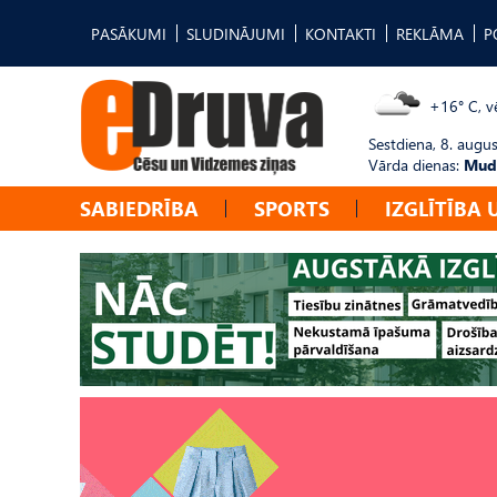
PASĀKUMI
SLUDINĀJUMI
KONTAKTI
REKLĀMA
P
+16° C, vē
Sestdiena, 8. augus
Vārda dienas:
Mudī
SABIEDRĪBA
SPORTS
IZGLĪTĪBA 