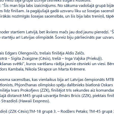
as: “Šis man bija labs izaicinājums. No sākuma vadošajā grupā bijām
mies līdz finišam. Ja pagājušajā gadā uzsvaru liku uz šosejas sacens
rākās nozīmīgās šosejas sacensībās, un šis bija labs treniņš, tāpē
 noder startiem Latvijā, bet ikviens mačs jau dod jaunu pieredzi. “
tartēju arī Latvijas olimpiādē. Šoreiz biju pārliecināts par uzvaru,
is Edgars Olengovičs, trešais finišēja Aldis Zelčs.
rā – Sigita Zvaigzne (Cēsis), trešā – Inga Vaļska (Priekuļi).
šanas svētki”, kuros varēšanu rādīja jau­nie cēsnieki un viesi. Bē
ors Kam­ba­­la, Nikola Skrapce un Marta Krēmere.
sma sacensības, kas vienlaikus bija arī Latvijas čempionāts MTB
iatlonists, Phjončhanas olimpisko spēļu dalībnieks biatlonā Oskars
nišēja Ivars Prokofjevs (ZZK), finišējot trīs se­kundes aiz komanda
 šajā distancē M45 grupā uzvarēja Ilmārs Bricis (ZZK), piektais fini
 Strazdiņš (Hawaii Exspress).
odiņš (ZZK-Cēsis);TM-18 grupā 3. – Rodžers Petaks; TM-45 grupā 3