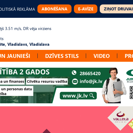
ABONĒŠANA
E-AVĪZE
ZIŅOT DRUVAI
OLITISKĀ REKLĀMA
jš 3.51 m/s, DR vēja virziens
ts
te, Vladislavs, Vladislava
UN JAUNIEŠI
DZĪVES STILS
VIDEO
PR