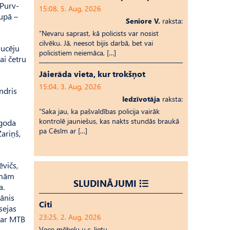
Purv­­
15:08, 5. Aug, 2026
rupā –
Seniore V.
raksta:
“Nevaru saprast, kā policists var nosist
cilvēku. Jā, neesot bijis darbā, bet vai
aucēju
policistiem neiemāca, […]
ai četru
Jāierāda vieta, kur trokšņot
15:04, 3. Aug, 2026
n­dris
Iedzīvotāja
raksta:
“Saka jau, ka pašvaldības policija vairāk
kontrolē jauniešus, kas nakts stundās braukā
 goda
pa Cēsīm ar […]
ariņš,
­vičs,
ā­mām
SLUDINĀJUMI
a.
Jānis
Citi
sejas
23:25, 2. Aug, 2026
a ar MTB
Veco mēbeļu u.c. lietu