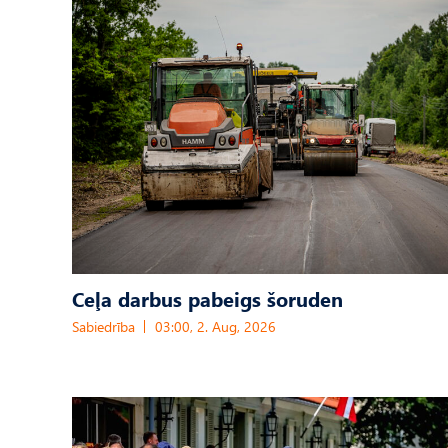
Ceļa darbus pabeigs šoruden
Sabiedrība
03:00, 2. Aug, 2026