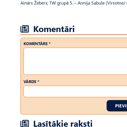
Ainārs Žebers; TW grupā 5. – Annija Sabule (Virsotn
Komentāri
KOMENTĀRS *
VĀRDS *
PIEV
Lasītākie raksti