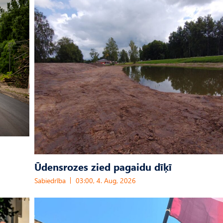
Ūdensrozes zied pagaidu dīķī
Sabiedrība
03:00, 4. Aug, 2026