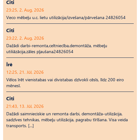
Citi
23:25, 2. Aug, 2026
Veco mēbeļu u.c. lietu utilizācija/izvešana/pārvešana 24826054
Citi
23:22, 2. Aug, 2026
Dažādi darbi-remonta,celtniecība,demontāža, mēbeļu
utiliāzācija,zāles pļaušana24826054
Īrē
12:25, 21. Jūl, 2026
Vēlos īrēt vienistabas vai divistabas dzīvokli cēsīs, līdz 200 eiro
mēnesī.
Citi
21:43, 13. Jūl, 2026
Dažādi saimnieciskie un remonta darbi, demontāža-utilizācija,
sadzīves tehnikas, mēbeļu utilizācija, pagrabu tīrīšana. Visa veida
transports. […]