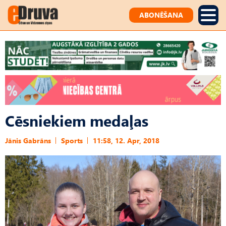
ABONĒŠANA
Cēsniekiem medaļas
Jānis Gabrāns
Sports
11:58, 12. Apr, 2018