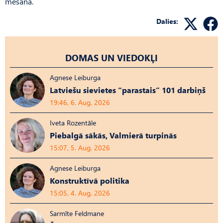
mešanā.
Dalies:
DOMAS UN VIEDOKĻI
Agnese Leiburga
Latviešu sievietes “parastais” 101 darbiņš
19:46, 6. Aug, 2026
Iveta Rozentāle
Piebalgā sākās, Valmierā turpinās
15:07, 5. Aug, 2026
Agnese Leiburga
Konstruktīvā politika
15:05, 4. Aug, 2026
Sarmīte Feldmane