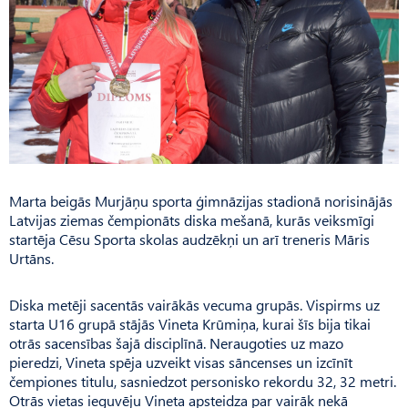
Marta beigās Murjāņu sporta ģimnāzijas stadionā norisinājās
Latvijas ziemas čempionāts diska mešanā, kurās veiksmīgi
startēja Cēsu Sporta skolas audzēkņi un arī treneris Māris
Urtāns.
Diska metēji sacentās vairākās vecuma grupās. Vispirms uz
starta U16 grupā stājās Vineta Krūmiņa, kurai šīs bija tikai
otrās sacensības šajā disciplīnā. Nerau­goties uz mazo
pieredzi, Vineta spēja uzveikt visas sāncenses un izcīnīt
čempiones titulu, sasniedzot personisko rekordu 32, 32 metri.
Otrās vietas ieguvēju Vineta apsteidza par vairāk nekā