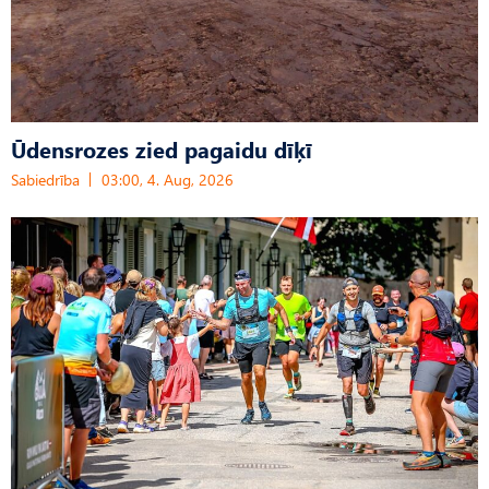
Ūdensrozes zied pagaidu dīķī
Sabiedrība
03:00, 4. Aug, 2026