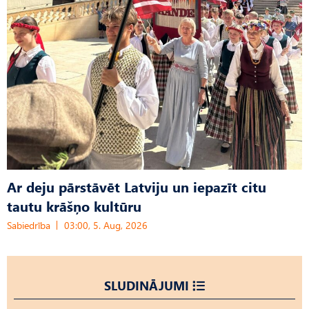
Ar deju pārstāvēt Latviju un iepazīt citu
tautu krāšņo kultūru
Sabiedrība
03:00, 5. Aug, 2026
SLUDINĀJUMI