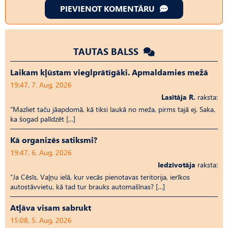
PIEVIENOT KOMENTĀRU
TAUTAS BALSS
Laikam kļūstam vieglprātīgāki. Apmaldamies mežā
19:47, 7. Aug, 2026
Lasītāja R.
raksta:
“Mazliet taču jāapdomā, kā tiksi laukā no meža, pirms tajā ej. Saka,
ka šogad palīdzēt […]
Kā organizēs satiksmi?
19:47, 6. Aug, 2026
Iedzīvotāja
raksta:
“Ja Cēsīs, Vaļņu ielā, kur vecās pienotavas teritorija, ierīkos
autostāvvietu, kā tad tur brauks automašīnas? […]
Atļāva visam sabrukt
15:08, 5. Aug, 2026