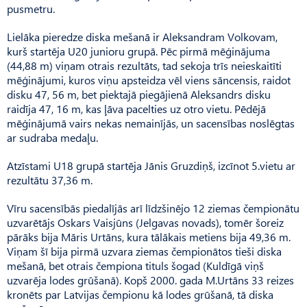
pusmetru.
Lielāka pieredze diska mešanā ir Aleksandram Volkovam,
kurš startēja U20 junioru grupā. Pēc pirmā mēģinājuma
(44,88 m) viņam otrais rezultāts, tad sekoja trīs neieskaitīti
mēģinājumi, kuros viņu apsteidza vēl viens sāncensis, raidot
disku 47, 56 m, bet piektajā piegājienā Aleksandrs disku
raidīja 47, 16 m, kas ļāva pacelties uz otro vietu. Pēdējā
mēģinājumā vairs nekas nemainījās, un sacensības noslēgtas
ar sudraba medaļu.
Atzīstami U18 grupā startēja Jānis Gruzdiņš, izcīnot 5.vietu ar
rezultātu 37,36 m.
Vīru sacensībās piedalījās arī līdzšinējo 12 ziemas čempionātu
uzvarētājs Oskars Vaisjūns (Jel­gavas novads), tomēr šoreiz
pārāks bija Māris Urtāns, kura tālākais metiens bija 49,36 m.
Viņam šī bija pirmā uzvara ziemas čempionātos tieši diska
mešanā, bet otrais čempiona tituls šogad (Kuldīgā viņš
uzvarēja lodes grūšanā). Kopš 2000. gada M.Urtāns 33 reizes
kronēts par Latvijas čempionu kā lodes grūšanā, tā diska