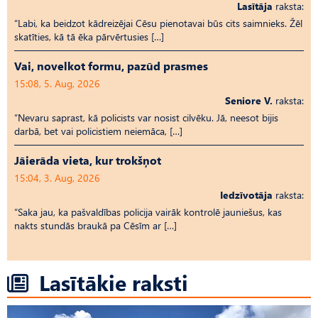
Lasītāja
raksta:
“Labi, ka beidzot kādreizējai Cēsu pienotavai būs cits saimnieks. Žēl
skatīties, kā tā ēka pārvērtusies […]
Vai, novelkot formu, pazūd prasmes
15:08, 5. Aug, 2026
Seniore V.
raksta:
“Nevaru saprast, kā policists var nosist cilvēku. Jā, neesot bijis
darbā, bet vai policistiem neiemāca, […]
Jāierāda vieta, kur trokšņot
15:04, 3. Aug, 2026
Iedzīvotāja
raksta:
“Saka jau, ka pašvaldības policija vairāk kontrolē jauniešus, kas
nakts stundās braukā pa Cēsīm ar […]
Lasītākie raksti