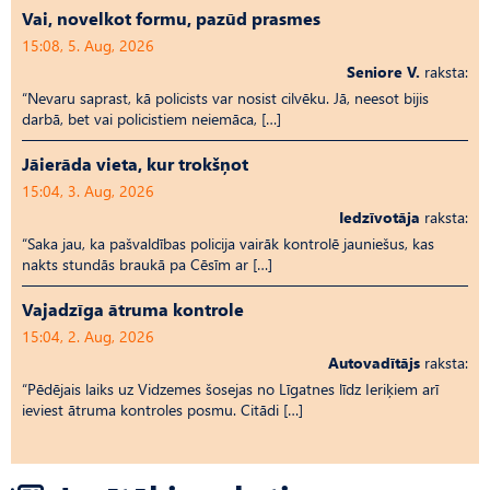
Vai, novelkot formu, pazūd prasmes
15:08, 5. Aug, 2026
Seniore V.
raksta:
“Nevaru saprast, kā policists var nosist cilvēku. Jā, neesot bijis
darbā, bet vai policistiem neiemāca, […]
Jāierāda vieta, kur trokšņot
15:04, 3. Aug, 2026
Iedzīvotāja
raksta:
“Saka jau, ka pašvaldības policija vairāk kontrolē jauniešus, kas
nakts stundās braukā pa Cēsīm ar […]
Vajadzīga ātruma kontrole
15:04, 2. Aug, 2026
Autovadītājs
raksta:
“Pēdējais laiks uz Vid­ze­mes šosejas no Līgatnes līdz Ieriķiem arī
ieviest ātruma kontroles posmu. Citādi […]