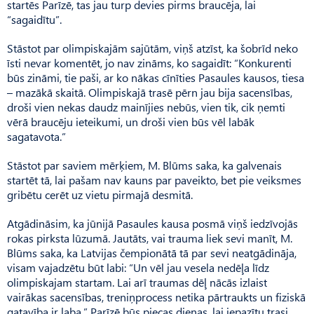
startēs Parīzē, tas jau turp devies pirms braucēja, lai
“sagaidītu”.
Stāstot par olimpiskajām sajūtām, viņš atzīst, ka šobrīd neko
īsti nevar komentēt, jo nav zināms, ko sagaidīt: “Konkurenti
būs zināmi, tie paši, ar ko nākas cīnīties Pasaules kausos, tiesa
– mazākā skaitā. Olimpiskajā trasē pērn jau bija sacensības,
droši vien nekas daudz mainījies nebūs, vien tik, cik ņemti
vērā braucēju ieteikumi, un droši vien būs vēl labāk
sagatavota.”
Stāstot par saviem mērķiem, M. Blūms saka, ka galvenais
startēt tā, lai pašam nav kauns par paveikto, bet pie veiksmes
gribētu cerēt uz vietu pirmajā desmitā.
Atgādināsim, ka jūnijā Pasaules kausa posmā viņš iedzīvojās
rokas pirksta lūzumā. Jautāts, vai trauma liek sevi manīt, M.
Blūms saka, ka Latvijas čempionātā tā par sevi neatgādināja,
visam vajadzētu būt labi: “Un vēl jau vesela nedēļa līdz
olimpiskajam startam. Lai arī traumas dēļ nācās izlaist
vairākas sacensības, treniņprocess netika pārtraukts un fiziskā
gatavība ir laba.” Parīzē būs piecas dienas, lai iepazītu trasi