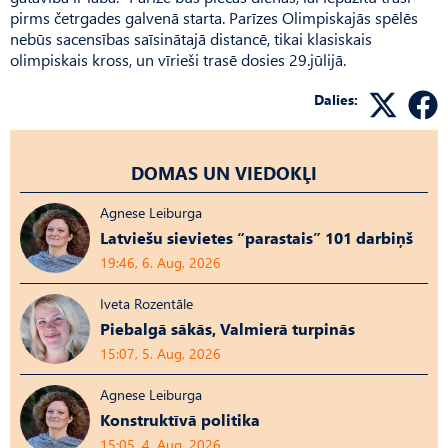
pirms četrgades galvenā starta. Parīzes Olimpiskajās spēlēs
nebūs sacensības saīsinātajā distancē, tikai klasiskais
olimpiskais kross, un vīrieši trasē dosies 29.jūlijā.
Dalies:
DOMAS UN VIEDOKĻI
Agnese Leiburga
Latviešu sievietes “parastais” 101 darbiņš
19:46, 6. Aug, 2026
Iveta Rozentāle
Piebalgā sākās, Valmierā turpinās
15:07, 5. Aug, 2026
Agnese Leiburga
Konstruktīvā politika
15:05, 4. Aug, 2026