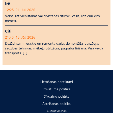
Īrē
12:25, 21. Jūl, 2026
Vēlos īrēt vienistabas vai divistabas dzīvokli cēsīs, līdz 200 eiro
mēnesī.
Citi
21:43, 13. Jūl, 2026
Dažādi saimnieciskie un remonta darbi, demontāža-utilizācija,
sadzīves tehnikas, mēbeļu utilizācija, pagrabu tīrīšana. Visa veida
transports. […]
Lietošanas noteikumi
Privātuma politika
Sīkdatņu politika
Atcelšanas politika
Autortiesības