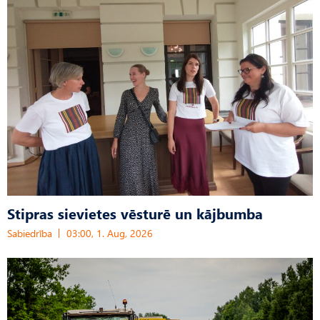
Stipras sievietes vēsturē un kājbumba
Sabiedrība
03:00, 1. Aug, 2026