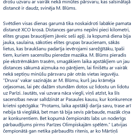
drošu uzvaru ar vairāk nekā minūtes pārsvaru, kas saīsinātajā
distancē ir daudz, svinēja M. Blūms.
Svētdien visas dienas garumā tika noskaidroti labākie pamata
distancē XCO krosā. Distances garums nepilni pieci kilometri,
elites grupas braucējiem jāveic seši apļi. Ja kopumā diena bija
jauka, saulaina, sākoties elites grupas braucienam, sākās
lietus, kas braukšanu padarīja ievērojami sarežģītāku, īpaši
tiem, kuriem sacensību pieredze mazāka. M. Blūms pieradis
pie ekstrēmākām trasēm, smagākiem laika apstākļiem un jau
distances sākumā aizmuka no pārējiem, lai finišētu ar vairāk
nekā septiņu minūšu pārsvaru pār otrās vietas ieguvēju.
“Druva” vakar sazinājās ar M. Blūmu, kurš jau krāmēja
ceļasomas, lai pēc dažām stundām dotos uz lidostu un lidotu
uz Parīzi. Jautāts, vai uzvara nāca viegli, viņš atzīst, ka šīs
sacensības nevar salīdzināt ar Pasaules kausu, kur konkurence
krietni spēcīgāka: “Protams, laika apstākļi darīja savu, trase arī
nebija tā vieglākā, bet man tā bija sevis pārbaude, mazāk cīņa
ar konkurentiem. Bet kopumā čempionāts labs un noderīgs
pārbaudījums pirms Parīzes Olimpiskajām spēlēm.” Latvijas
čempionātā gan netika pārbaudīts ritenis, ar ko Mārtiņš