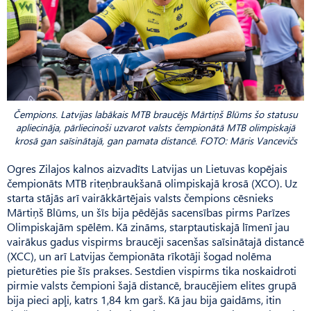
Čempions. Latvijas labākais MTB braucējs Mārtiņš Blūms šo statusu
apliecināja, pārliecinoši uzvarot valsts čempionātā MTB olimpiskajā
krosā gan saīsinātajā, gan pamata distancē. FOTO: Māris Vancevičs
Ogres Zilajos kalnos aizvadīts Latvijas un Lietuvas kopējais
čempionāts MTB riteņbraukšanā olimpiskajā krosā (XCO). Uz
starta stājās arī vairākkārtējais valsts čempions cēsnieks
Mārtiņš Blūms, un šīs bija pēdējās sacensības pirms Parīzes
Olimpis­kajām spēlēm. Kā zināms, starptautiskajā līmenī jau
vairākus gadus vispirms braucēji sacenšas saīsinātajā distancē
(XCC), un arī Latvijas čempionāta rīkotāji šogad nolēma
pieturēties pie šīs prakses. Sestdien vispirms tika noskaidroti
pirmie valsts čempioni šajā distancē, braucējiem elites grupā
bija pieci apļi, katrs 1,84 km garš. Kā jau bija gaidāms, itin