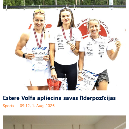
Estere Volfa apliecina savas līderpozīcijas
Sports
09:12, 1. Aug, 2026