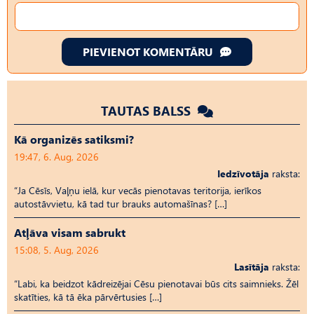
PIEVIENOT KOMENTĀRU
TAUTAS BALSS
Kā organizēs satiksmi?
19:47, 6. Aug, 2026
Iedzīvotāja
raksta:
“Ja Cēsīs, Vaļņu ielā, kur vecās pienotavas teritorija, ierīkos
autostāvvietu, kā tad tur brauks automašīnas? […]
Atļāva visam sabrukt
15:08, 5. Aug, 2026
Lasītāja
raksta:
“Labi, ka beidzot kādreizējai Cēsu pienotavai būs cits saimnieks. Žēl
skatīties, kā tā ēka pārvērtusies […]