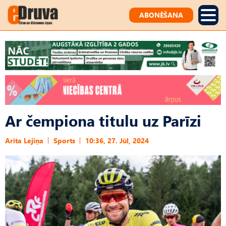
ABONĒŠANA
Ar čempiona titulu uz Parīzi
Arita Lejiņa
Sports
10:36, 27. Jūl, 2024