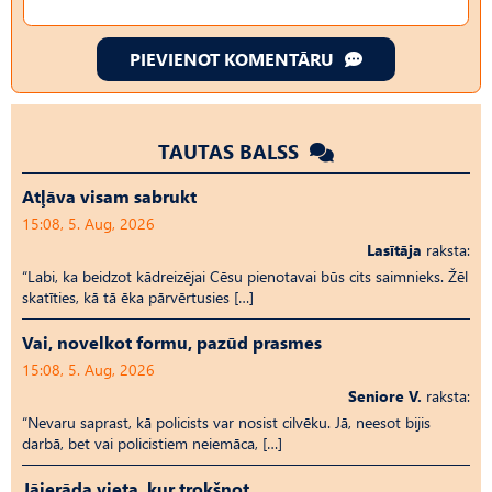
PIEVIENOT KOMENTĀRU
TAUTAS BALSS
Atļāva visam sabrukt
15:08, 5. Aug, 2026
Lasītāja
raksta:
“Labi, ka beidzot kādreizējai Cēsu pienotavai būs cits saimnieks. Žēl
skatīties, kā tā ēka pārvērtusies […]
Vai, novelkot formu, pazūd prasmes
15:08, 5. Aug, 2026
Seniore V.
raksta:
“Nevaru saprast, kā policists var nosist cilvēku. Jā, neesot bijis
darbā, bet vai policistiem neiemāca, […]
Jāierāda vieta, kur trokšņot