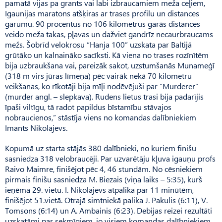
pamatā vijas pa grants vai labi izbraucamiem meža ceļiem,
Igaunijas maratons atšķiras ar trases profilu un distances
garumu. 90 procentus no 106 kilometrus garās distances
veido meža takas, pļavas un dažviet gandrīz necaurbraucams
mežs. Šobrīd velokrosu “Hanja 100” uzskata par Baltijā
grūtāko un kalnaināko sacīksti. Kā viena no trases rozīnītēm
bija uzbraukšana vai, pareizāk sakot, uzstumšanās Munameģī
(318 m virs jūras līmeņa) pēc vairāk nekā 70 kilometru
veikšanas, ko rīkotāji bija mīļi nodēvējuši par “Murderer”
(murder angl. – slepkava). Rudens lietus trasi bija padarījis
īpaši viltīgu, tā radot papildus bīstamību stāvajos
nobraucienos,” stāstīja viens no komandas dalībniekiem
Imants Nikolajevs.
Kopumā uz starta stājās 380 dalībnieki, no kuriem finišu
sasniedza 318 velobraucēji. Par uzvarētāju kļuva igauņu profs
Raivo Maimre, finišējot pēc 4, 46 stundām. No cēsniekiem
pirmais finišu sasniedza M. Biezais (viņa laiks – 5:35), kurš
ieņēma 29. vietu. I. Nikolajevs atpalika par 11 minūtēm,
finišējot 51.vietā. Otrajā simtniekā palika J. Pakulis (6:11), V.
Tomsons (6:14) un A. Ambainis (6:23). Debijas reizei rezultāti
uzskatāmi par sekmīgiem, jo visiem komandas dalībniekiem