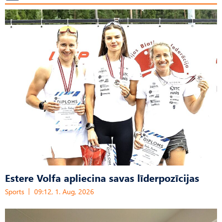
Estere Volfa apliecina savas līderpozīcijas
Sports
09:12, 1. Aug, 2026