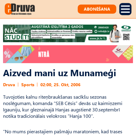
ABONĒŠANA
Aizved mani uz Munameģi
Druva
Sports
02:00, 25. Okt, 2006
Tuvojoties kalnu riteņbraukšanas sacīkšu sezonas
noslēgumam, komanda “SEB Cēsis” devās uz kaimiņzemi
Igauniju, kur gleznainajā Hanjas augstienē 30.septembrī
notika tradicionālais velokross “Hanja 100”.
“No mums pierastajiem pašmāju maratoniem, kad trases