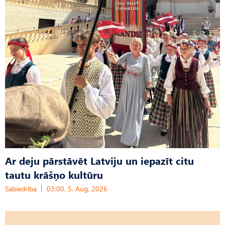
Ar deju pārstāvēt Latviju un iepazīt citu
tautu krāšņo kultūru
Sabiedrība
03:00, 5. Aug, 2026