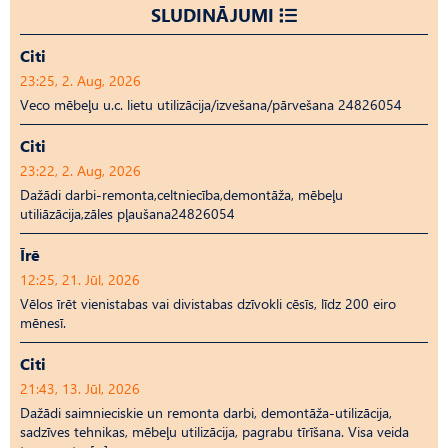
SLUDINĀJUMI
Citi
23:25, 2. Aug, 2026
Veco mēbeļu u.c. lietu utilizācija/izvešana/pārvešana 24826054
Citi
23:22, 2. Aug, 2026
Dažādi darbi-remonta,celtniecība,demontāža, mēbeļu
utiliāzācija,zāles pļaušana24826054
Īrē
12:25, 21. Jūl, 2026
Vēlos īrēt vienistabas vai divistabas dzīvokli cēsīs, līdz 200 eiro
mēnesī.
Citi
21:43, 13. Jūl, 2026
Dažādi saimnieciskie un remonta darbi, demontāža-utilizācija,
sadzīves tehnikas, mēbeļu utilizācija, pagrabu tīrīšana. Visa veida