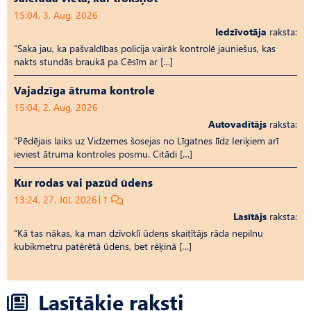
15:04, 3. Aug, 2026
Iedzīvotāja
raksta:
“Saka jau, ka pašvaldības policija vairāk kontrolē jauniešus, kas
nakts stundās braukā pa Cēsīm ar […]
Vajadzīga ātruma kontrole
15:04, 2. Aug, 2026
Autovadītājs
raksta:
“Pēdējais laiks uz Vid­ze­mes šosejas no Līgatnes līdz Ieriķiem arī
ieviest ātruma kontroles posmu. Citādi […]
Kur rodas vai pazūd ūdens
13:24, 27. Jūl, 2026
1
Lasītājs
raksta:
“Kā tas nākas, ka man dzīvoklī ūdens skaitītājs rāda nepilnu
kubikmetru patērētā ūdens, bet rēķinā […]
Lasītākie raksti