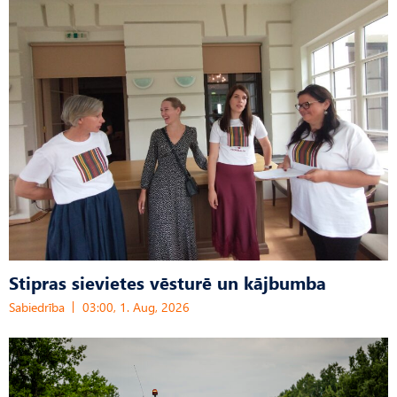
Stipras sievietes vēsturē un kājbumba
Sabiedrība
03:00, 1. Aug, 2026