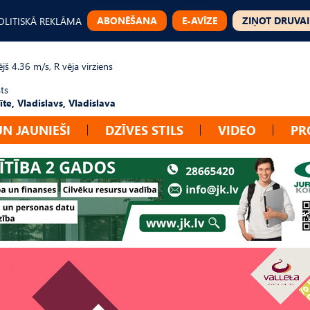
ABONĒŠANA
E-AVĪZE
ZIŅOT DRUVAI
OLITISKĀ REKLĀMA
jš 4.36 m/s, R vēja virziens
ts
te, Vladislavs, Vladislava
UN JAUNIEŠI
DZĪVES STILS
VIDEO
PR