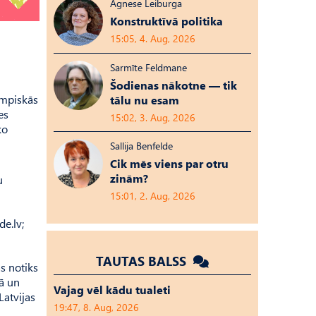
Agnese Leiburga
Konstruktīvā politika
15:05, 4. Aug, 2026
Sarmīte Feldmane
Šodienas nākotne — tik
impiskās
tālu nu esam
es
15:02, 3. Aug, 2026
ko
Sallija Benfelde
Cik mēs viens par otru
zinām?
u
15:01, 2. Aug, 2026
e.lv;
TAUTAS BALSS
s notiks
dā un
Vajag vēl kādu tualeti
Latvijas
19:47, 8. Aug, 2026