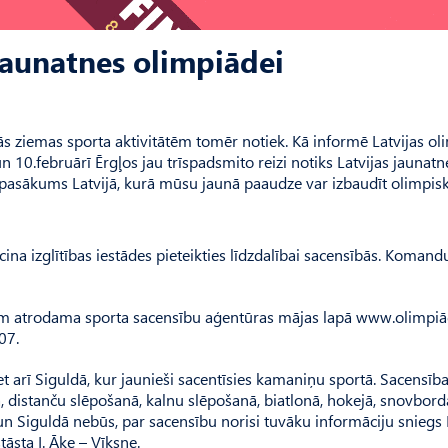
 jaunatnes olimpiādei
ās ziemas sporta aktivitātēm tomēr notiek. Kā informē Latvijas ol
n 10.februārī Ērgļos jau trīspadsmito reizi notiks Latvijas jaunatn
a pasākums Latvijā, kurā mūsu jaunā paaudze var izbaudīt olimpis
ina izglītības iestādes pieteikties līdzdalībai sacensībās. Komand
ām atrodama sporta sacensību aģentūras mājas lapā www.olimpiād
07.
t arī Siguldā, kur jaunieši sacentīsies kamaniņu sportā. Sacensība
, distanču slēpošanā, kalnu slēpošanā, biatlonā, hokejā, snovbor
un Siguldā nebūs, par sacensību norisi tuvāku informāciju sniegs 
āsta I. Āķe – Vīksne.