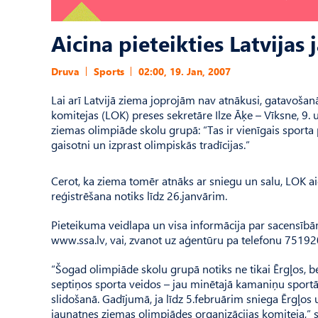
Aicina pieteikties Latvijas
Druva
Sports
02:00, 19. Jan, 2007
Lai arī Latvijā ziema joprojām nav atnākusi, gatavošan
komitejas (LOK) preses sekretāre Ilze Āķe – Vīksne, 9. u
ziemas olimpiāde skolu grupā: “Tas ir vienīgais sport
gaisotni un izprast olimpiskās tradīcijas.”
Cerot, ka ziema tomēr atnāks ar sniegu un salu, LOK aic
reģistrēšana notiks līdz 26.janvārim.
Pieteikuma veidlapa un visa informācija par sacensīb
www.ssa.lv, vai, zvanot uz aģentūru pa telefonu 75192
“Šogad olimpiāde skolu grupā notiks ne tikai Ērgļos, be
septiņos sporta veidos – jau minētajā kamaniņu sportā
slidošanā. Gadījumā, ja līdz 5.februārim sniega Ērgļos 
jaunatnes ziemas olimpiādes organizācijas komiteja,” st