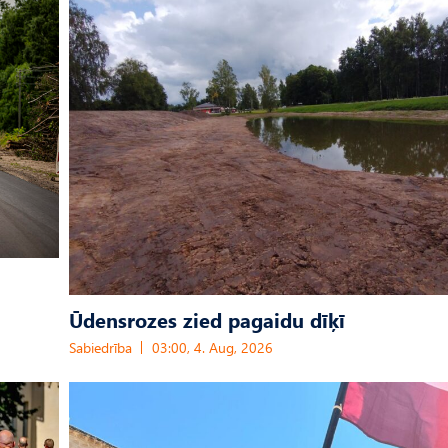
Ūdensrozes zied pagaidu dīķī
Sabiedrība
03:00, 4. Aug, 2026