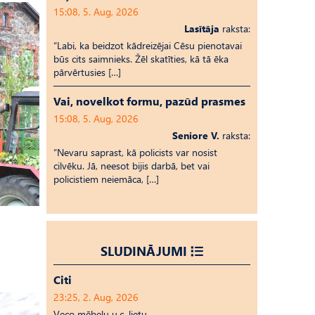
15:08, 5. Aug, 2026
Lasītāja
raksta:
“Labi, ka beidzot kādreizējai Cēsu pienotavai
būs cits saimnieks. Žēl skatīties, kā tā ēka
pārvērtusies […]
Vai, novelkot formu, pazūd prasmes
15:08, 5. Aug, 2026
Seniore V.
raksta:
“Nevaru saprast, kā policists var nosist
cilvēku. Jā, neesot bijis darbā, bet vai
policistiem neiemāca, […]
SLUDINĀJUMI
Citi
23:25, 2. Aug, 2026
Veco mēbeļu u.c. lietu