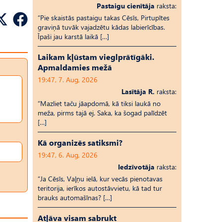
Pastaigu cienītāja
raksta:
“Pie skaistās pastaigu takas Cēsīs, Pirtupītes
graviņā tuvāk vajadzētu kādas labierīcības.
Īpaši jau karstā laikā […]
Laikam kļūstam vieglprātīgāki.
Apmaldamies mežā
19:47, 7. Aug, 2026
Lasītāja R.
raksta:
“Mazliet taču jāapdomā, kā tiksi laukā no
meža, pirms tajā ej. Saka, ka šogad palīdzēt
[…]
Kā organizēs satiksmi?
19:47, 6. Aug, 2026
Iedzīvotāja
raksta:
“Ja Cēsīs, Vaļņu ielā, kur vecās pienotavas
teritorija, ierīkos autostāvvietu, kā tad tur
brauks automašīnas? […]
Atļāva visam sabrukt