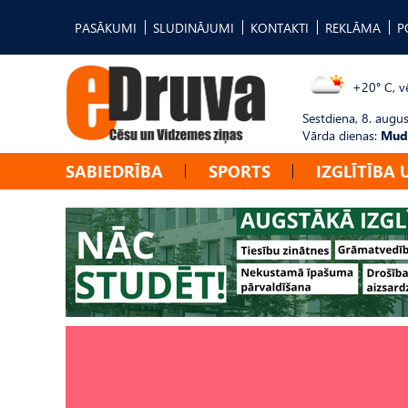
PASĀKUMI
SLUDINĀJUMI
KONTAKTI
REKLĀMA
P
+20° C, vē
Sestdiena, 8. augus
Vārda dienas:
Mudī
SABIEDRĪBA
SPORTS
IZGLĪTĪBA 