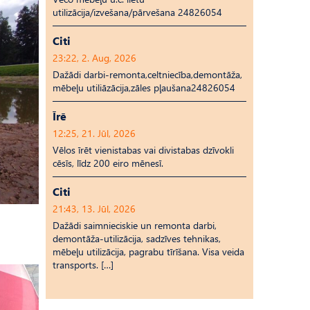
utilizācija/izvešana/pārvešana 24826054
Citi
23:22, 2. Aug, 2026
Dažādi darbi-remonta,celtniecība,demontāža,
mēbeļu utiliāzācija,zāles pļaušana24826054
Īrē
12:25, 21. Jūl, 2026
Vēlos īrēt vienistabas vai divistabas dzīvokli
cēsīs, līdz 200 eiro mēnesī.
Citi
21:43, 13. Jūl, 2026
Dažādi saimnieciskie un remonta darbi,
demontāža-utilizācija, sadzīves tehnikas,
mēbeļu utilizācija, pagrabu tīrīšana. Visa veida
transports. […]