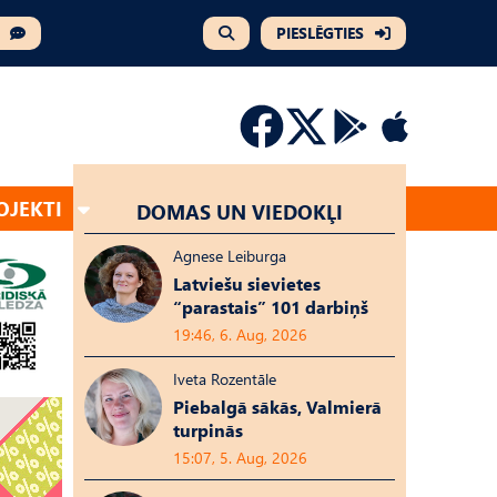
PIESLĒGTIES
OJEKTI
DOMAS UN VIEDOKĻI
Agnese Leiburga
Latviešu sievietes
“parastais” 101 darbiņš
19:46, 6. Aug, 2026
Iveta Rozentāle
Piebalgā sākās, Valmierā
turpinās
15:07, 5. Aug, 2026