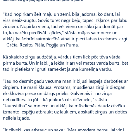
“Kad nopirkām šeit māju un zemi, bija jādomā, ko darīt, lai
viss neaiz-augtu. Govis turēt negribēju, tāpēc izšķīros par labu
zirgiem. Nopirku vienu, tad vēl vienu un sāku jau domāt par
to, ka varētu piedāvāt izjādes,” stāsta mājas saimniece un
atklāj, ka šobrīd saimniecībā viņai ir pieci labas izcelsmes zirgi
– Grēta, Realto, Piāla, Pegija un Puma.
Kā skaidro zirgu audzētāja, vārdus tiem liek pēc tēva vārda
pirmā burta. Un ir labi, ja iekšā ir arī vēl mātes vārda burts, bet
tad ir pietiekami grūti sameklēt jaunā kumeliņa vārdu.
“Jau no desmit gadu vecuma man ir bijusi iespēja darboties ar
zirgiem. Tie mani klausa. Protams, mūsdienās zirgi ir diezgan
ekskluzīva prece un dārgs prieks. Galvenais ir no zirga
nebaidīties. To jūt – kā jebkurš cits dzīvnieks,” stāsta
“Jaunstilbu” saimniece un atklāj, ka mūsdienās daudz cilvēku
izmanto iespēju atbraukt uz laukiem, apskatīt zirgus un doties
nelielā izjādē.
“Ir cilvēki, kas atbrauc un saka : ”Mēs atvedām bērnu, lai viņš