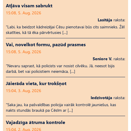
Atļāva visam sabrukt
15:08, 5. Aug, 2026
Lasītāja
raksta:
“Labi, ka beidzot kādreizējai Cēsu pienotavai būs cits saimnieks. Žēl
skatīties, kā tā ēka pārvērtusies […]
Vai, novelkot formu, pazūd prasmes
15:08, 5. Aug, 2026
Seniore V.
raksta:
“Nevaru saprast, kā policists var nosist cilvēku. Jā, neesot bijis
darbā, bet vai policistiem neiemāca, […]
Jāierāda vieta, kur trokšņot
15:04, 3. Aug, 2026
Iedzīvotāja
raksta:
“Saka jau, ka pašvaldības policija vairāk kontrolē jauniešus, kas
nakts stundās braukā pa Cēsīm ar […]
Vajadzīga ātruma kontrole
15:04, 2. Aug, 2026