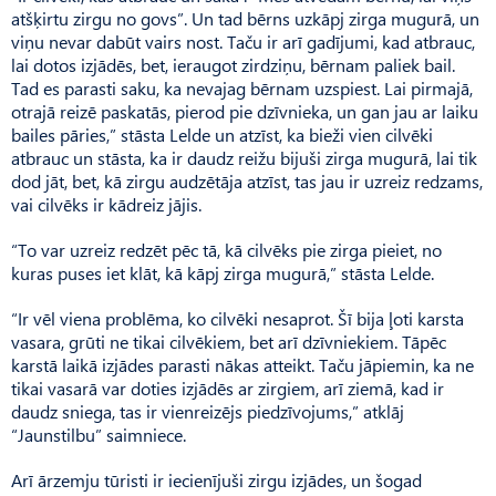
atšķirtu zirgu no govs”. Un tad bērns uzkāpj zirga mugurā, un
viņu nevar dabūt vairs nost. Taču ir arī gadījumi, kad atbrauc,
lai dotos izjādēs, bet, ieraugot zirdziņu, bērnam paliek bail.
Tad es parasti saku, ka nevajag bērnam uzspiest. Lai pirmajā,
otrajā reizē paskatās, pierod pie dzīvnieka, un gan jau ar laiku
bailes pāries,” stāsta Lelde un atzīst, ka bieži vien cilvēki
atbrauc un stāsta, ka ir daudz reižu bijuši zirga mugurā, lai tik
dod jāt, bet, kā zirgu audzētāja atzīst, tas jau ir uzreiz redzams,
vai cilvēks ir kādreiz jājis.
“To var uzreiz redzēt pēc tā, kā cilvēks pie zirga pieiet, no
kuras puses iet klāt, kā kāpj zirga mugurā,” stāsta Lelde.
“Ir vēl viena problēma, ko cilvēki nesaprot. Šī bija ļoti karsta
vasara, grūti ne tikai cilvēkiem, bet arī dzīvniekiem. Tāpēc
karstā laikā izjādes parasti nākas atteikt. Taču jāpiemin, ka ne
tikai vasarā var doties izjādēs ar zirgiem, arī ziemā, kad ir
daudz sniega, tas ir vienreizējs piedzīvojums,” atklāj
“Jaunstilbu” saimniece.
Arī ārzemju tūristi ir iecienījuši zirgu izjādes, un šogad