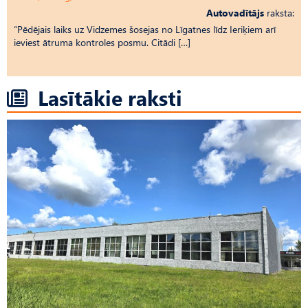
Autovadītājs
raksta:
“Pēdējais laiks uz Vid­ze­mes šosejas no Līgatnes līdz Ieriķiem arī
ieviest ātruma kontroles posmu. Citādi […]
Lasītākie raksti