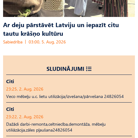
Ar deju pārstāvēt Latviju un iepazīt citu
tautu krāšņo kultūru
Sabiedrība
03:00, 5. Aug, 2026
SLUDINĀJUMI
Citi
23:25, 2. Aug, 2026
Veco mēbeļu u.c. lietu utilizācija/izvešana/pārvešana 24826054
Citi
23:22, 2. Aug, 2026
Dažādi darbi-remonta,celtniecība,demontāža, mēbeļu
utiliāzācija,zāles pļaušana24826054