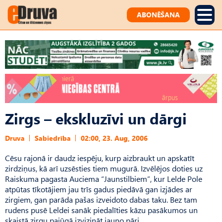
ABONĒŠANA
Zirgs – ekskluzīvi un dārgi
Druva
Sabiedrība
02:00, 23. Aug, 2006
Cēsu rajonā ir daudz iespēju, kurp aizbraukt un apskatīt
zirdziņus, kā arī uzsēsties tiem mugurā. Izvēlējos doties uz
Raiskuma pagasta Auciema “Jaunstilbiem”, kur Lelde Pole
atpūtas tīkotājiem jau trīs gadus piedāvā gan izjādes ar
zirgiem, gan parāda pašas izveidoto dabas taku. Bez tam
rudens pusē Leldei sanāk piedalīties kāzu pasākumos un
skaistā zirgu pajūgā izvizināt jauno pāri.