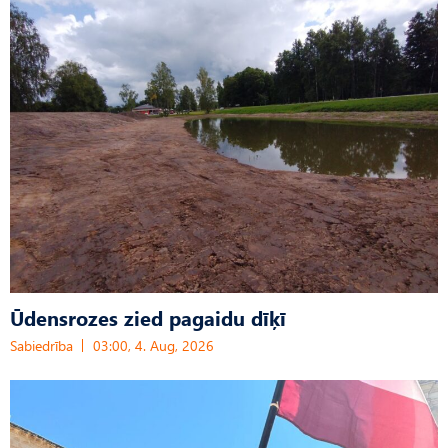
Ūdensrozes zied pagaidu dīķī
Sabiedrība
03:00, 4. Aug, 2026