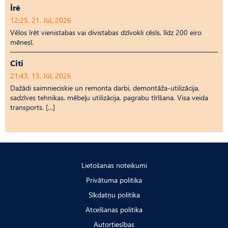
Īrē
12:25, 21. Jūl, 2026
Vēlos īrēt vienistabas vai divistabas dzīvokli cēsīs, līdz 200 eiro
mēnesī.
Citi
21:43, 13. Jūl, 2026
Dažādi saimnieciskie un remonta darbi, demontāža-utilizācija,
sadzīves tehnikas, mēbeļu utilizācija, pagrabu tīrīšana. Visa veida
transports. […]
Lietošanas noteikumi
Privātuma politika
Sīkdatņu politika
Atcelšanas politika
Autortiesības