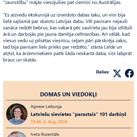
“Jaunstilbu” mājās viesojušies pat ciemiņi no Austrālijas.
“Es aizvedu ekskursijā uz izveidoto dabas taku, un viņi bija
lielā sajūsmā par skaisto Latvijas dabu. Vēl pavisam nejauši
sanāca redzēt bebrus, kas vakarā pēc saulrieta jau bija izlīduši
ārā un darbojās pie jauna dambja celtniecības. Arī vēlāk, kad
viesus vedu uz pilsētas viesnīcu, ceļam pāri pārskrēja zaķis,
tad bija pavisam liels prieks par redzēto,” stāsta Lelde un
atzīst, ka ārzemniekiem patīk šāda neskartā daba, viņi labprāt
brauc un skatās.
Dalies:
DOMAS UN VIEDOKĻI
Agnese Leiburga
Latviešu sievietes “parastais” 101 darbiņš
19:46, 6. Aug, 2026
Iveta Rozentāle