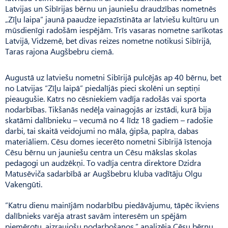
Latvijas un Sibīrijas bērnu un jauniešu draudzības nometnēs
„Zīļu laipa” jaunā paaudze iepazīstināta ar latviešu kultūru un
mūsdienīgi radošām iespējām. Trīs vasaras nometne sarīkotas
Latvijā, Vidzemē, bet divas reizes nometne notikusi Sibīrijā,
Taras rajona Augšbebru ciemā.
Augustā uz latviešu nometni Sibīrijā pulcējās ap 40 bērnu, bet
no Latvijas “Zīļu laipā” piedalījās pieci skolēni un septiņi
pieaugušie. Katrs no cēsniekiem vadīja radošās vai sporta
nodarbības. Tikšanās nedēļa vainagojās ar izstādi, kurā bija
skatāmi dalībnieku – vecumā no 4 līdz 18 gadiem – radošie
darbi, tai skaitā veidojumi no māla, ģipša, papīra, dabas
materiāliem. Cēsu domes iecerēto nometni Sibīrijā īstenoja
Cēsu bērnu un jauniešu centra un Cēsu mākslas skolas
pedagogi un audzēkņi. To vadīja centra direktore Dzidra
Matusēviča sadarbībā ar Augšbebru kluba vadītāju Olgu
Vakengūti.
”Katru dienu mainījām nodarbību piedāvājumu, tāpēc ikviens
dalībnieks varēja atrast savām interesēm un spējām
piemērotu, aizraujošu nodarbošanos,” analizēja Cēsu bērnu