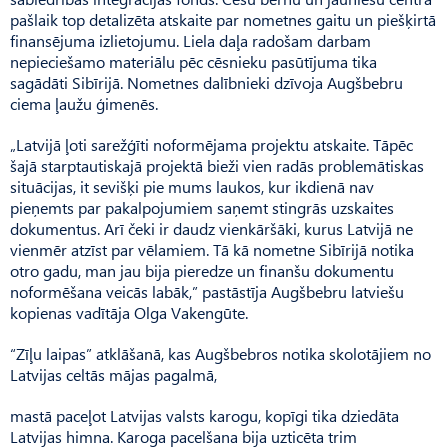
pašlaik top detalizēta atskaite par nometnes gaitu un piešķirtā
finansējuma izlietojumu. Liela daļa radošam darbam
nepieciešamo materiālu pēc cēsnieku pasūtījuma tika
sagādāti Sibīrijā. Nometnes dalībnieki dzīvoja Augšbebru
ciema ļaužu ģimenēs.
„Latvijā ļoti sarežģīti noformējama projektu atskaite. Tāpēc
šajā starptautiskajā projektā bieži vien radās problemātiskas
situācijas, it sevišķi pie mums laukos, kur ikdienā nav
pieņemts par pakalpojumiem saņemt stingrās uzskaites
dokumentus. Arī čeki ir daudz vienkāršāki, kurus Latvijā ne
vienmēr atzīst par vēlamiem. Tā kā nometne Sibīrijā notika
otro gadu, man jau bija pieredze un finanšu dokumentu
noformēšana veicās labāk,” pastāstīja Augšbebru latviešu
kopienas vadītāja Olga Vakengūte.
“Zīļu laipas” atklāšanā, kas Augšbebros notika skolotājiem no
Latvijas celtās mājas pagalmā,
mastā paceļot Latvijas valsts karogu, kopīgi tika dziedāta
Latvijas himna. Karoga pacelšana bija uzticēta trim