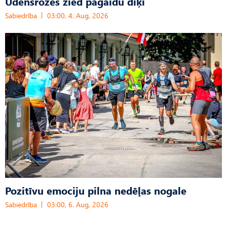
Ūdensrozes zied pagaidu dīķī
Sabiedrība
03:00, 4. Aug, 2026
Pozitīvu emociju pilna nedēļas nogale
Sabiedrība
03:00, 6. Aug, 2026