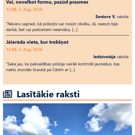
Vai, novelkot formu, pazūd prasmes
15:08, 5. Aug, 2026
Seniore V.
raksta:
“Nevaru saprast, kā policists var nosist cilvēku. Jā, neesot bijis
darbā, bet vai policistiem neiemāca, […]
Jāierāda vieta, kur trokšņot
15:04, 3. Aug, 2026
Iedzīvotāja
raksta:
“Saka jau, ka pašvaldības policija vairāk kontrolē jauniešus, kas
nakts stundās braukā pa Cēsīm ar […]
Lasītākie raksti