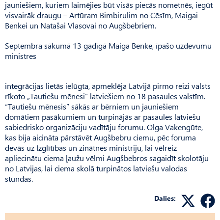
jauniešiem, kuriem laimējies būt visās piecās nometnēs, iegūt
visvairāk draugu – Artūram Bimbirulim no Cēsīm, Maigai
Benkei un Natašai Vlasovai no Augšbebriem.
Septembra sākumā 13 gadīgā Maiga Benke, īpašo uzdevumu
ministres
integrācijas lietās ielūgta, apmeklēja Latvijā pirmo reizi valsts
rīkoto „Tautiešu mēnesi” latviešiem no 18 pasaules valstīm.
“Tautiešu mēnesis” sākās ar bērniem un jauniešiem
domātiem pasākumiem un turpinājās ar pasaules latviešu
sabiedrisko organizāciju vadītāju forumu. Olga Vakengūte,
kas bija aicināta pārstāvēt Augšbebru ciemu, pēc foruma
devās uz Izglītības un zinātnes ministriju, lai vēlreiz
apliecinātu ciema ļaužu vēlmi Augšbebros sagaidīt skolotāju
no Latvijas, lai ciema skolā turpinātos latviešu valodas
stundas.
Dalies: