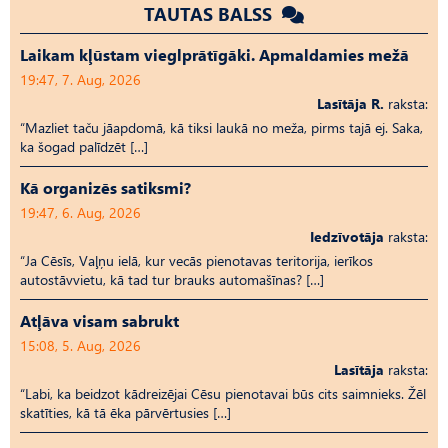
TAUTAS BALSS
Laikam kļūstam vieglprātīgāki. Apmaldamies mežā
19:47, 7. Aug, 2026
Lasītāja R.
raksta:
“Mazliet taču jāapdomā, kā tiksi laukā no meža, pirms tajā ej. Saka,
ka šogad palīdzēt […]
Kā organizēs satiksmi?
19:47, 6. Aug, 2026
Iedzīvotāja
raksta:
“Ja Cēsīs, Vaļņu ielā, kur vecās pienotavas teritorija, ierīkos
autostāvvietu, kā tad tur brauks automašīnas? […]
Atļāva visam sabrukt
15:08, 5. Aug, 2026
Lasītāja
raksta:
“Labi, ka beidzot kādreizējai Cēsu pienotavai būs cits saimnieks. Žēl
skatīties, kā tā ēka pārvērtusies […]