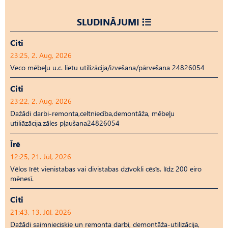
SLUDINĀJUMI
Citi
23:25, 2. Aug, 2026
Veco mēbeļu u.c. lietu utilizācija/izvešana/pārvešana 24826054
Citi
23:22, 2. Aug, 2026
Dažādi darbi-remonta,celtniecība,demontāža, mēbeļu
utiliāzācija,zāles pļaušana24826054
Īrē
12:25, 21. Jūl, 2026
Vēlos īrēt vienistabas vai divistabas dzīvokli cēsīs, līdz 200 eiro
mēnesī.
Citi
21:43, 13. Jūl, 2026
Dažādi saimnieciskie un remonta darbi, demontāža-utilizācija,