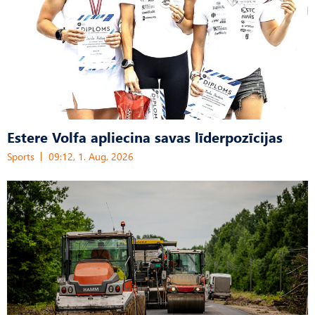
Estere Volfa apliecina savas līderpozīcijas
Sports
09:12, 1. Aug, 2026