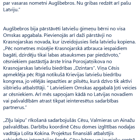
par vasaras nometni Augšbebros. Nu gribas redzēt arī pašu
Latviju.”
Augšbebros bija pārstāvēti latviešu ģimeņu bērni no visa
Omskas apgabala. Pievienojās arī daži pārstāvji no
Krasnojarskas novada, kur izveidojusies liela latviešu kopiena.
„Pēc nometnes mūsējie Krasnojarskā atbrauca iespaidiem
bagāti, dzirdēju tikai labas atsauksmes par piedzīvoto,”
cēsniekiem pastāstīja ārste Irina Porosjatņikova no
Krasnojarskas latviešu biedrības „Dzintars”. Viņa Cēsis
apmeklēja pēc Rīgā notikušā Krievijas latviešu biedrību
kongresa, jo vēlējās iepazīties ar pilsētu, kurā dzīvo tik aktīvi
sibīriešu atbalstītāji. ” Latviešiem Omskas apgabalā ļoti veicies
ar cēsniekiem. Arī mēs sapņojam kādā no Latvijas novadiem
vai pašvaldībām atrast tikpat ieinteresētus sadarbības
partnerus.”
„Zīļu laipu” rīkošanā sadarbojušās Cēsu, Valmieras un Ainažu
pašvaldības. Darbību koordinē Cēsu domes izglītības nodaļas
vadītāja Lolita Kokina. Projektus finansiāli atbalstījis
sabiedrības integrācijas fonds. Cēsu bērnu un jauniešu centrā