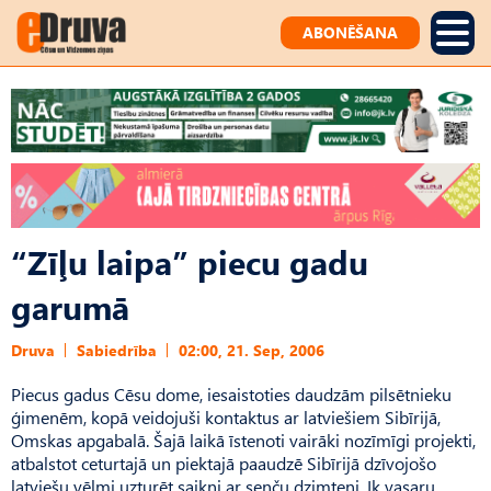
ABONĒŠANA
“Zīļu laipa” piecu gadu
garumā
Druva
Sabiedrība
02:00, 21. Sep, 2006
Piecus gadus Cēsu dome, iesaistoties daudzām pilsētnieku
ģimenēm, kopā veidojuši kontaktus ar latviešiem Sibīrijā,
Omskas apgabalā. Šajā laikā īstenoti vairāki nozīmīgi projekti,
atbalstot ceturtajā un piektajā paaudzē Sibīrijā dzīvojošo
latviešu vēlmi uzturēt saikni ar senču dzimteni. Ik vasaru