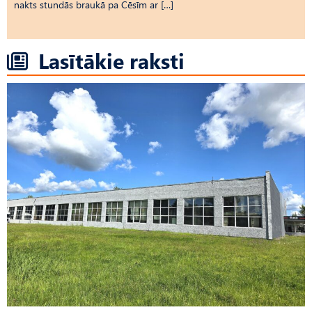
nakts stundās braukā pa Cēsīm ar […]
Lasītākie raksti