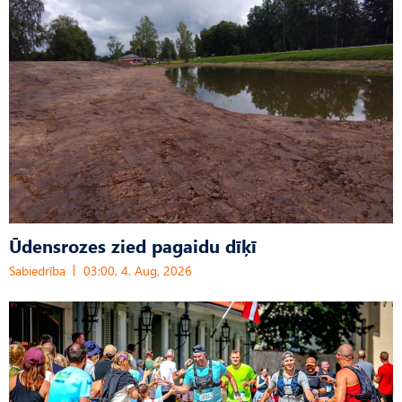
Ūdensrozes zied pagaidu dīķī
Sabiedrība
03:00, 4. Aug, 2026