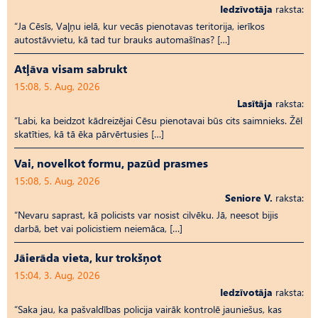
Iedzīvotāja
raksta:
“Ja Cēsīs, Vaļņu ielā, kur vecās pienotavas teritorija, ierīkos
autostāvvietu, kā tad tur brauks automašīnas? […]
Atļāva visam sabrukt
15:08, 5. Aug, 2026
Lasītāja
raksta:
“Labi, ka beidzot kādreizējai Cēsu pienotavai būs cits saimnieks. Žēl
skatīties, kā tā ēka pārvērtusies […]
Vai, novelkot formu, pazūd prasmes
15:08, 5. Aug, 2026
Seniore V.
raksta:
“Nevaru saprast, kā policists var nosist cilvēku. Jā, neesot bijis
darbā, bet vai policistiem neiemāca, […]
Jāierāda vieta, kur trokšņot
15:04, 3. Aug, 2026
Iedzīvotāja
raksta:
“Saka jau, ka pašvaldības policija vairāk kontrolē jauniešus, kas