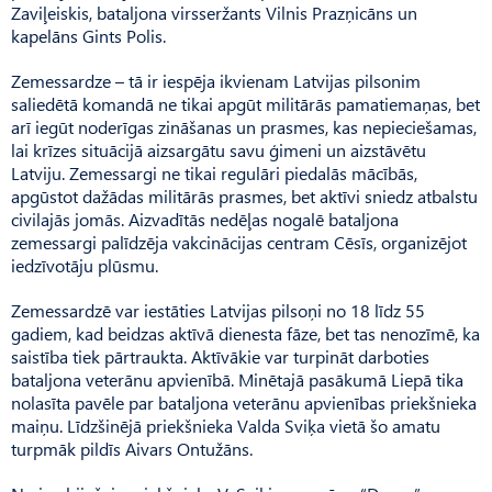
Zavi­ļeiskis, bataljona virsseržants Vilnis Prazņicāns un
kapelāns Gints Polis.
Zemessardze – tā ir iespēja ikvienam Latvijas pilsonim
saliedētā komandā ne tikai apgūt militārās pamatiemaņas, bet
arī iegūt noderīgas zināšanas un prasmes, kas nepieciešamas,
lai krīzes situācijā aizsargātu savu ģimeni un aizstāvētu
Latviju. Zemessargi ne tikai regulāri piedalās mācībās,
apgūstot dažādas militārās prasmes, bet aktīvi sniedz atbalstu
civilajās jomās. Aizvadītās nedēļas nogalē bataljona
zemessargi palīdzēja vakcinācijas centram Cēsīs, organizējot
iedzīvotāju plūsmu.
Zemessardzē var iestāties Latvijas pilsoņi no 18 līdz 55
gadiem, kad beidzas aktīvā dienesta fāze, bet tas nenozīmē, ka
saistība tiek pārtraukta. Aktīvākie var turpināt darboties
bataljona veterānu apvienībā. Minētajā pasākumā Liepā tika
nolasīta pavēle par bataljona veterānu apvienības priekšnieka
maiņu. Līdzšinējā priekšnieka Valda Sviķa vietā šo amatu
turpmāk pildīs Aivars Ontužāns.