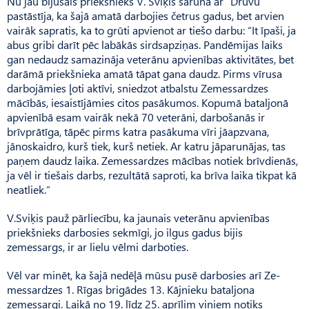
Nu jau bijušais priekšnieks V. Sviķis sarunā ar “Druvu”
pastāstīja, ka šajā amatā darbojies četrus gadus, bet arvien
vairāk sapratis, ka to grūti apvienot ar tiešo darbu: “It īpaši, ja
abus gribi darīt pēc labākās sirdsapziņas. Pandēmijas laiks
gan nedaudz samazināja veterānu apvienības aktivitātes, bet
darāmā priekšnieka amatā tāpat gana daudz. Pirms vīrusa
darbojāmies ļoti aktīvi, sniedzot atbalstu Zemessardzes
mācībās, iesaistījāmies citos pasākumos. Kopumā bataljonā
apvienībā esam vairāk nekā 70 veterāni, darbošanās ir
brīvprātīga, tāpēc pirms katra pasākuma vīri jāapzvana,
jānoskaidro, kurš tiek, kurš netiek. Ar katru jāparunājas, tas
paņem daudz laika. Zemessardzes mācības notiek brīvdienās,
ja vēl ir tiešais darbs, rezultātā saproti, ka brīva laika tikpat kā
neatliek.”
V.Sviķis pauž pārliecību, ka jaunais veterānu apvienības
priekšnieks darbosies sekmīgi, jo ilgus gadus bijis
zemessargs, ir ar lielu vēlmi darboties.
Vēl var minēt, ka šajā nedēļā mūsu pusē darbosies arī Ze­
messardzes 1. Rīgas brigādes 13. Kājnieku bataljona
zemessargi. Laikā no 19. līdz 25. aprīlim viņiem notiks