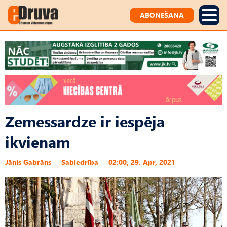
ABONĒŠANA
Zemessardze ir iespēja
ikvienam
Jānis Gabrāns
Sabiedrība
02:00, 29. Apr, 2021