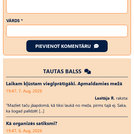
VĀRDS *
PIEVIENOT KOMENTĀRU
TAUTAS BALSS
Laikam kļūstam vieglprātīgāki. Apmaldamies mežā
19:47, 7. Aug, 2026
Lasītāja R.
raksta:
“Mazliet taču jāapdomā, kā tiksi laukā no meža, pirms tajā ej. Saka,
ka šogad palīdzēt […]
Kā organizēs satiksmi?
19:47, 6. Aug, 2026