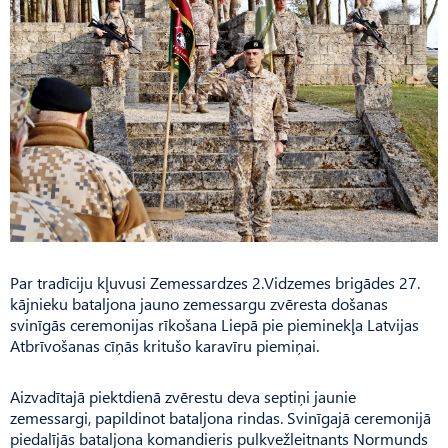
Par tradīciju kļuvusi Zemessardzes 2.Vidzemes brigādes 27.
kājnieku bataljona jauno zemessargu zvēresta došanas
svinīgās ceremonijas rīkošana Liepā pie pieminekļa Latvijas
Atbrīvošanas cīņās kritušo karavīru piemiņai.
Aizvadītajā piektdienā zvērestu deva septiņi jaunie
zemessargi, papildinot bataljona rindas. Svinīgajā ceremonijā
piedalījās bataljona komandieris pulk­vežleitnants Normunds