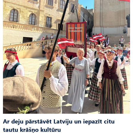
Ar deju pārstāvēt Latviju un iepazīt citu
tautu krāšņo kultūru