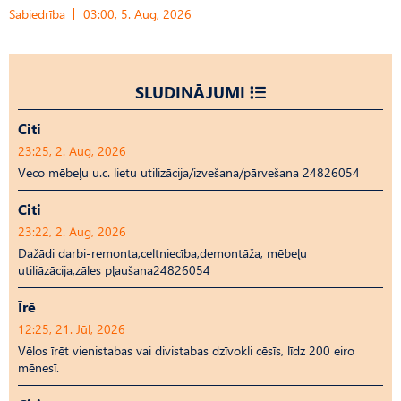
Sabiedrība
03:00, 5. Aug, 2026
SLUDINĀJUMI
Citi
23:25, 2. Aug, 2026
Veco mēbeļu u.c. lietu utilizācija/izvešana/pārvešana 24826054
Citi
23:22, 2. Aug, 2026
Dažādi darbi-remonta,celtniecība,demontāža, mēbeļu
utiliāzācija,zāles pļaušana24826054
Īrē
12:25, 21. Jūl, 2026
Vēlos īrēt vienistabas vai divistabas dzīvokli cēsīs, līdz 200 eiro
mēnesī.