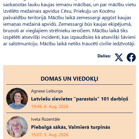
saskaņotas lauku kaujas iemaņu mācības, un par mācību vietu
izvēlēts mežainais apvidus Cēsu, Priekuļu un Kocēnu
pašvaldību teritorijā. Mācību laikā zemessargi apgūst kaujas
iemaņas mežainā apvidū. Zemessargi būs kaujas ekipējumā,
bruņoti ar vieglajiem strēlnieku ieročiem. Mācību laikā tiks
izspēlēti atsevišķi incidenti, kas izpaudīsies kā atsevišķi šāvieni
ar salūtmunīciju. Mācību laikā netiks traucēti civilie iedzīvotāji.
Dalies:
DOMAS UN VIEDOKĻI
Agnese Leiburga
Latviešu sievietes “parastais” 101 darbiņš
19:46, 6. Aug, 2026
Iveta Rozentāle
Piebalgā sākās, Valmierā turpinās
15:07, 5. Aug, 2026