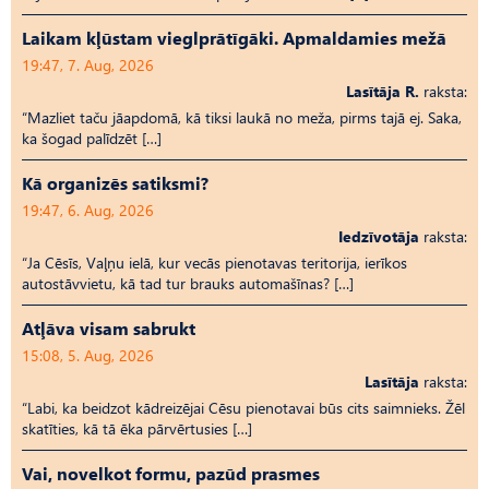
Laikam kļūstam vieglprātīgāki. Apmaldamies mežā
19:47, 7. Aug, 2026
Lasītāja R.
raksta:
“Mazliet taču jāapdomā, kā tiksi laukā no meža, pirms tajā ej. Saka,
ka šogad palīdzēt […]
Kā organizēs satiksmi?
19:47, 6. Aug, 2026
Iedzīvotāja
raksta:
“Ja Cēsīs, Vaļņu ielā, kur vecās pienotavas teritorija, ierīkos
autostāvvietu, kā tad tur brauks automašīnas? […]
Atļāva visam sabrukt
15:08, 5. Aug, 2026
Lasītāja
raksta:
“Labi, ka beidzot kādreizējai Cēsu pienotavai būs cits saimnieks. Žēl
skatīties, kā tā ēka pārvērtusies […]
Vai, novelkot formu, pazūd prasmes