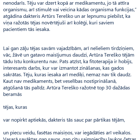
nenodarīs. Tēju var dzert kopā ar medikamentu, jo tā attīra
organismu, arī stimulē vai veicina kādas organisma funkcijas,”
atgādina dakteris Artūrs Tereško un ar lepnumu piebilst, ka
viņa ražotās tējas novērtējuši arī kolēģi, kuri saviem
pacientiem tās iesaka.
Lai gan zāļu tējas savām vajadzībām, arī nelieliem tirdziņiem,
vāc, žāvē un gatavo maisījumus daudzi, Artūra Tereško tējām
tādu īstu konkurentu nav. Pats atzīst, ka fitoterapija ir hobijs,
interesants darbs, kur var izmantot zināšanas, kas gados
sakrātas. Tēju, kuras iesaka arī mediķi, nemaz nav tik daudz.
Kaut nav medikaments, bet veselības nostiprināšanā,
atgūšanā tās palīdz. Artūra Tereško ražotnē top 30 dažādas
beramās
tējas, kuras
var nopirkt aptiekās, dakteris tās sauc par pārtikas tējām,
un piecu veidu, fasētas maisiņos, var iegādāties arī veikalos.
Vasarā savāktas gan savos, gan citu saimniecību laukos četras