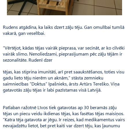
Rudens atgādina, ka laiks dzert zāļu tēju. Gan omulībai tumšā
vakarā, gan veselībai.
“Vērtējot, kādas tējas vairāk pieprasa, var secināt, ar ko cilvēki
vairāk slimo. Nenoliedzami, pieprasījumam pēc zāļu tējām ir
sezonalitāte. Rudenī dzer
tējas, kas stiprina imunitāti, arī pret saaukstēšanos, toties visu
gadu lieto tēju nierēm un aknām,” stāsta zemnieku
saimniecības “Doktus” īpašnieks, ārsts Artūrs Tereško. Viņa
gatavotās zāļu tējas ir labi pazīstamas visā Latvijā.
Patlaban ražotnē Līvos tiek gatavotas ap 30 beramās zāļu
tējas un piecu veidu ikdienas tējas, kas fasētas tējas maisiņos.
“Katra tēja gatavota ar jēgu. Ir reizes, kad medikamentus vairs
nevajadzētu lietot, bet pret kaiti var dzert tēju, kas ļaunumu