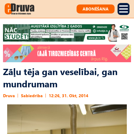
ABONĒŠANA
Zāļu tēja gan veselībai, gan
mundrumam
Druva
Sabiedrība
12:26, 31. Okt, 2014