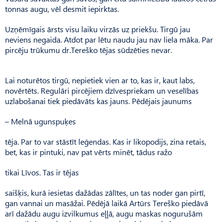
tonnas augu, vēl desmit iepirktas.
Uzņēmīgais ārsts visu laiku virzās uz priekšu. Tirgū jau
neviens negaida. Atdot par lētu naudu jau nav liela māka. Par
pircēju trūkumu dr.Tereško tējas sūdzēties nevar.
Lai noturētos tirgū, nepietiek vien ar to, kas ir, kaut labs,
novērtēts. Regulāri pircējiem dzīvespriekam un veselības
uzlabošanai tiek piedāvāts kas jauns. Pēdējais jaunums
– Melnā ugunspuķes
tēja. Par to var stāstīt leģendas. Kas ir likopodijs, zina retais,
bet, kas ir pintuki, nav pat vērts minēt, tādus ražo
tikai Līvos. Tas ir tējas
saišķis, kurā iesietas dažādas zālītes, un tas noder gan pirtī,
gan vannai un masāžai. Pēdējā laikā Artūrs Tereško piedāvā
arī dažādu augu izvilkumus eļļā, augu maskas nogurušām