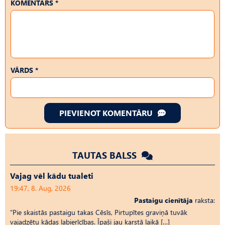
KOMENTĀRS *
VĀRDS *
PIEVIENOT KOMENTĀRU
TAUTAS BALSS
Vajag vēl kādu tualeti
19:47, 8. Aug, 2026
Pastaigu cienītāja
raksta:
“Pie skaistās pastaigu takas Cēsīs, Pirtupītes graviņā tuvāk
vajadzētu kādas labierīcības. Īpaši jau karstā laikā […]