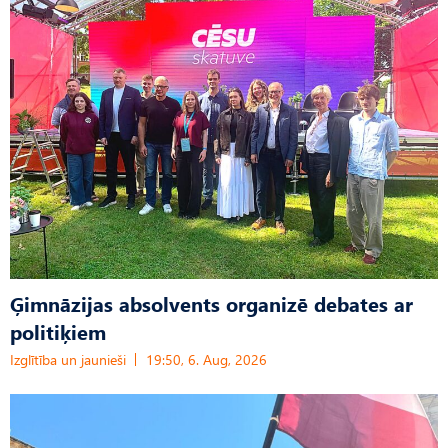
Ģimnāzijas absolvents organizē debates ar
politiķiem
Izglītība un jaunieši
19:50, 6. Aug, 2026