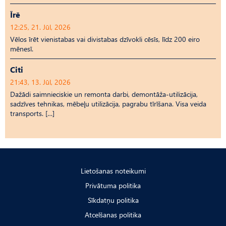
Īrē
12:25, 21. Jūl, 2026
Vēlos īrēt vienistabas vai divistabas dzīvokli cēsīs, līdz 200 eiro
mēnesī.
Citi
21:43, 13. Jūl, 2026
Dažādi saimnieciskie un remonta darbi, demontāža-utilizācija,
sadzīves tehnikas, mēbeļu utilizācija, pagrabu tīrīšana. Visa veida
transports. […]
Lietošanas noteikumi
Privātuma politika
Sīkdatņu politika
Atcelšanas politika