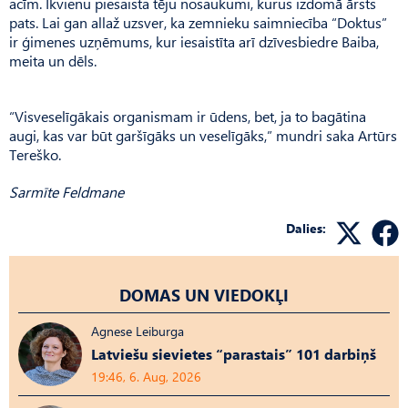
acīm. Ikvienu piesaista tēju nosaukumi, kurus izdomā ārsts
pats. Lai gan allaž uzsver, ka zemnieku saimniecība “Doktus”
ir ģimenes uzņēmums, kur iesaistīta arī dzīvesbiedre Baiba,
meita un dēls.
“Visveselīgākais organismam ir ūdens, bet, ja to bagātina
augi, kas var būt garšīgāks un veselīgāks,” mundri saka Artūrs
Tereško.
Sarmīte Feldmane
Dalies:
DOMAS UN VIEDOKĻI
Agnese Leiburga
Latviešu sievietes “parastais” 101 darbiņš
19:46, 6. Aug, 2026