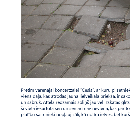
Pretim varenajai koncertzālei “Cēsis”, ar kuru pilsētnie
viena daļa, kas atrodas jaunā lielveikala priekšā, ir sako
un sabrūk. Attēlā redzamais soliņš jau vēl izskatās glīts
šī vieta iekārtota sen un sen arī nav neviena, kas par t
platību saimnieki nopļauj zāli, kā notīra ietves, bet ku