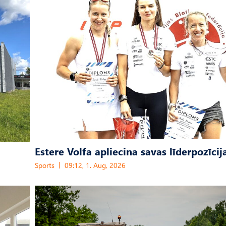
Estere Volfa apliecina savas līderpozīcij
Sports
09:12, 1. Aug, 2026