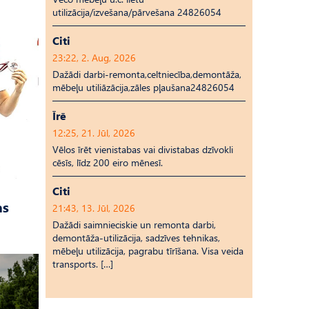
utilizācija/izvešana/pārvešana 24826054
Citi
23:22, 2. Aug, 2026
Dažādi darbi-remonta,celtniecība,demontāža,
mēbeļu utiliāzācija,zāles pļaušana24826054
Īrē
12:25, 21. Jūl, 2026
Vēlos īrēt vienistabas vai divistabas dzīvokli
cēsīs, līdz 200 eiro mēnesī.
Citi
as
21:43, 13. Jūl, 2026
Dažādi saimnieciskie un remonta darbi,
demontāža-utilizācija, sadzīves tehnikas,
mēbeļu utilizācija, pagrabu tīrīšana. Visa veida
transports. […]