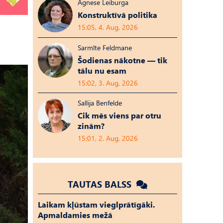
Agnese Leiburga
Konstruktīvā politika
15:05, 4. Aug, 2026
Sarmīte Feldmane
Šodienas nākotne — tik
tālu nu esam
15:02, 3. Aug, 2026
Sallija Benfelde
Cik mēs viens par otru
zinām?
15:01, 2. Aug, 2026
TAUTAS BALSS
Laikam kļūstam vieglprātīgāki.
Apmaldamies mežā