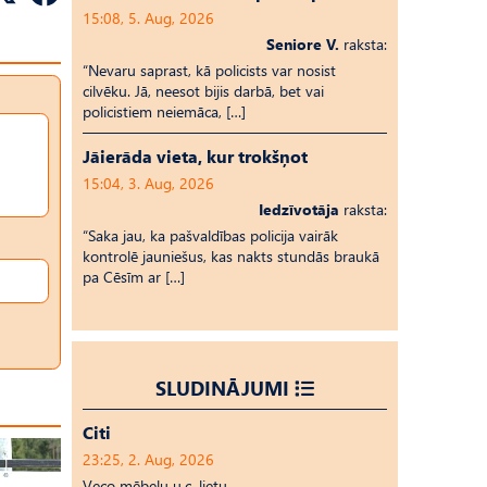
15:08, 5. Aug, 2026
Seniore V.
raksta:
“Nevaru saprast, kā policists var nosist
cilvēku. Jā, neesot bijis darbā, bet vai
policistiem neiemāca, […]
Jāierāda vieta, kur trokšņot
15:04, 3. Aug, 2026
Iedzīvotāja
raksta:
“Saka jau, ka pašvaldības policija vairāk
kontrolē jauniešus, kas nakts stundās braukā
pa Cēsīm ar […]
SLUDINĀJUMI
Citi
23:25, 2. Aug, 2026
Veco mēbeļu u.c. lietu