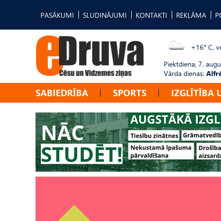
PASĀKUMI
SLUDINĀJUMI
KONTAKTI
REKLĀMA
P
+16° C, vē
Piektdiena, 7. augu
Vārda dienas:
Alfr
SABIEDRĪBA
SPORTS
IZGLĪTĪBA 