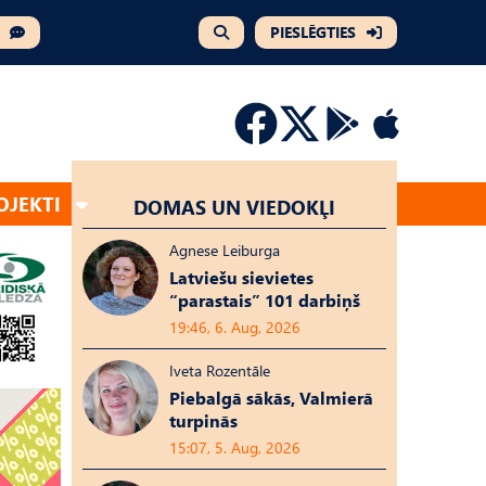
PIESLĒGTIES
OJEKTI
DOMAS UN VIEDOKĻI
Agnese Leiburga
Latviešu sievietes
“parastais” 101 darbiņš
19:46, 6. Aug, 2026
Iveta Rozentāle
Piebalgā sākās, Valmierā
turpinās
15:07, 5. Aug, 2026