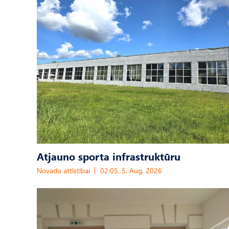
Atjauno sporta infrastruktūru
Novadu attīstībai
02:05, 5. Aug, 2026