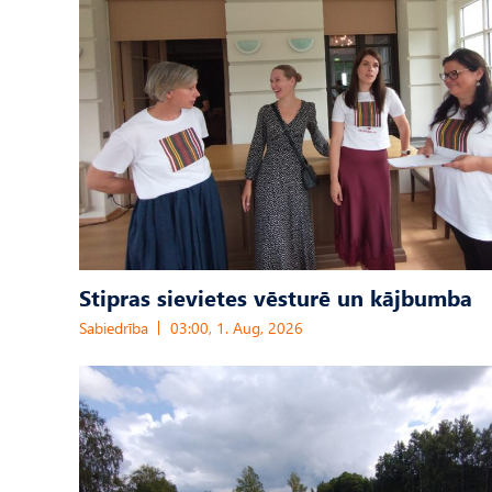
Stipras sievietes vēsturē un kājbumba
Sabiedrība
03:00, 1. Aug, 2026