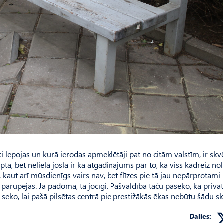
ki lepojas un kurā ierodas apmeklētāji pat no citām valstīm, ir skv
pta, bet neliela josla ir kā atgādinājums par to, ka viss kādreiz nol
, kaut arī mūsdienīgs vairs nav, bet flīzes pie tā jau nepārprotami 
o parūpējas. Ja padomā, tā jocīgi. Pašvaldība taču paseko, kā privā
rš seko, lai pašā pilsētas centrā pie prestižākās ēkas nebūtu šādu s
Dalies: