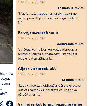
19:47, 7. Aug, 2026
Lasītāja R.
raksta:
“Mazliet taču jāapdomā, kā tiksi laukā no
meža, pirms tajā ej. Saka, ka šogad palīdzēt
[…]
Kā organizēs satiksmi?
19:47, 6. Aug, 2026
Iedzīvotāja
raksta:
“Ja Cēsīs, Vaļņu ielā, kur vecās pienotavas
teritorija, ierīkos autostāvvietu, kā tad tur
brauks automašīnas? […]
Atļāva visam sabrukt
ērs, kura
15:08, 5. Aug, 2026
ietojas
Lasītāja
raksta:
liecina –
“Labi, ka beidzot kādreizējai Cēsu pienotavai
to
būs cits saimnieks. Žēl skatīties, kā tā ēka
katu?
pārvērtusies […]
Vai, novelkot formu, pazūd prasmes