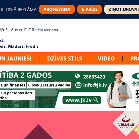
ABONĒŠANA
E-AVĪZE
ZIŅOT DRUVAI
OLITISKĀ REKLĀMA
jš 3.18 m/s, R-DR vēja virziens
sts
ēds, Madars, Fredis
UN JAUNIEŠI
DZĪVES STILS
VIDEO
PR