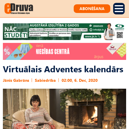
ABONĒŠANA
Virtuālais Adventes kalendārs
Jānis Gabrāns
Sabiedrība
02:00, 6. Dec, 2020