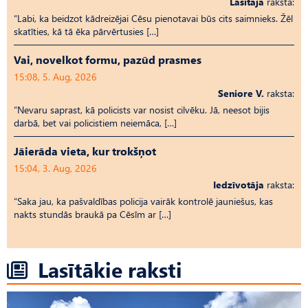
Lasītāja
raksta:
“Labi, ka beidzot kādreizējai Cēsu pienotavai būs cits saimnieks. Žēl
skatīties, kā tā ēka pārvērtusies […]
Vai, novelkot formu, pazūd prasmes
15:08, 5. Aug, 2026
Seniore V.
raksta:
“Nevaru saprast, kā policists var nosist cilvēku. Jā, neesot bijis
darbā, bet vai policistiem neiemāca, […]
Jāierāda vieta, kur trokšņot
15:04, 3. Aug, 2026
Iedzīvotāja
raksta:
“Saka jau, ka pašvaldības policija vairāk kontrolē jauniešus, kas
nakts stundās braukā pa Cēsīm ar […]
Lasītākie raksti