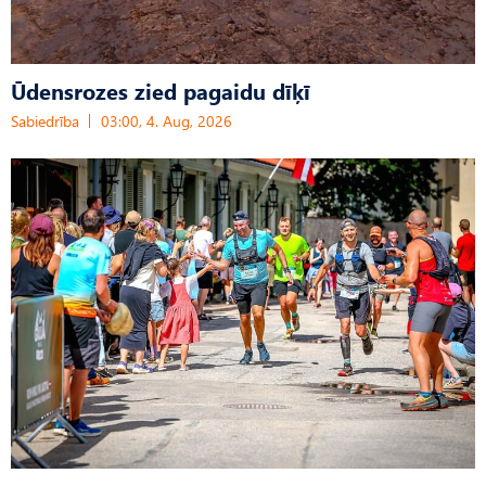
Ūdensrozes zied pagaidu dīķī
Sabiedrība
03:00, 4. Aug, 2026