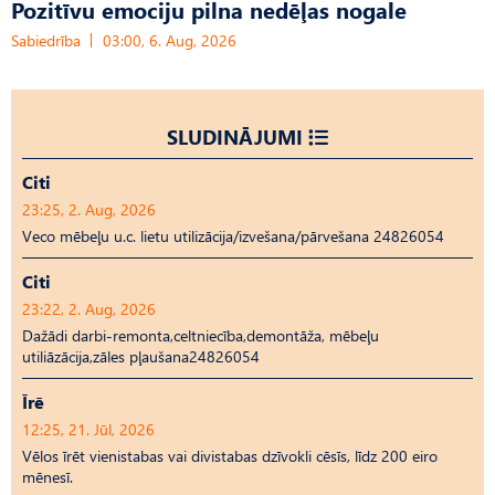
Pozitīvu emociju pilna nedēļas nogale
Sabiedrība
03:00, 6. Aug, 2026
SLUDINĀJUMI
Citi
23:25, 2. Aug, 2026
Veco mēbeļu u.c. lietu utilizācija/izvešana/pārvešana 24826054
Citi
23:22, 2. Aug, 2026
Dažādi darbi-remonta,celtniecība,demontāža, mēbeļu
utiliāzācija,zāles pļaušana24826054
Īrē
12:25, 21. Jūl, 2026
Vēlos īrēt vienistabas vai divistabas dzīvokli cēsīs, līdz 200 eiro
mēnesī.