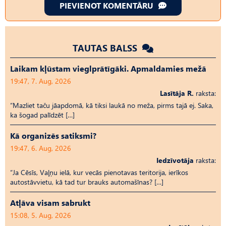
PIEVIENOT KOMENTĀRU
TAUTAS BALSS
Laikam kļūstam vieglprātīgāki. Apmaldamies mežā
19:47, 7. Aug, 2026
Lasītāja R.
raksta:
“Mazliet taču jāapdomā, kā tiksi laukā no meža, pirms tajā ej. Saka,
ka šogad palīdzēt […]
Kā organizēs satiksmi?
19:47, 6. Aug, 2026
Iedzīvotāja
raksta:
“Ja Cēsīs, Vaļņu ielā, kur vecās pienotavas teritorija, ierīkos
autostāvvietu, kā tad tur brauks automašīnas? […]
Atļāva visam sabrukt
15:08, 5. Aug, 2026