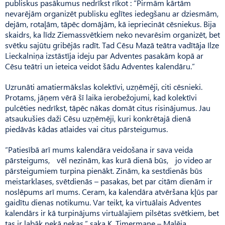
publiskus pasākumus nedrīkst rīkot : “Pirmām kārtām
nevarējām organizēt publisku eglītes iedegšanu ar dziesmām,
dejām, rotaļām, tāpēc domājām, kā iepriecināt cēsniekus. Bija
skaidrs, ka līdz Ziemassvētkiem neko nevarēsim organizēt, bet
svētku sajūtu gribējās radīt. Tad Cēsu Mazā teātra vadītāja Ilze
Lieckalniņa izstāstīja ideju par Adventes pasakām kopā ar
Cēsu teātri un ieteica veidot šādu Adventes kalendāru.”
Uzrunāti amatiermākslas kolektīvi, uzņēmēji, citi cēsnieki.
Protams, jāņem vērā šī laika ierobežojumi, kad kolektīvi
pulcēties nedrīkst, tāpēc nākas domāt citus risinājumus. Jau
atsaukušies daži Cēsu uzņēmēji, kuri konkrētajā dienā
piedāvās kādas atlaides vai citus pārsteigumus.
“Patiesībā arī mums kalendāra veidošana ir sava veida
pārsteigums, vēl nezinām, kas kurā dienā būs, jo video ar
pārsteigumiem turpina pienākt. Zinām, ka sestdienās būs
meistarklases, svētdienās – pasakas, bet par citām dienām ir
noslēpums arī mums. Ceram, ka kalendāra atvēršana kļūs par
gaidītu dienas notikumu. Var teikt, ka virtuālais Adventes
kalendārs ir kā turpinājums virtuālajiem pilsētas svētkiem, bet
tas ir labāk nekā nekas,” saka K. Timermane – Malēja.