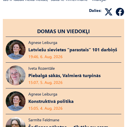
Dalies:
DOMAS UN VIEDOKĻI
Agnese Leiburga
Latviešu sievietes “parastais” 101 darbiņš
19:46, 6. Aug, 2026
Iveta Rozentāle
Piebalgā sākās, Valmierā turpinās
15:07, 5. Aug, 2026
Agnese Leiburga
Konstruktīvā politika
15:05, 4. Aug, 2026
Sarmīte Feldmane
Šodienas nākotne — tik tālu nu esam