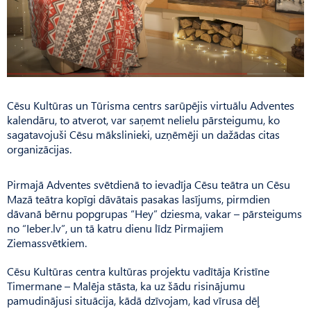
Cēsu Kultūras un Tūrisma centrs sarūpējis virtuālu Adventes
kalendāru, to atverot, var saņemt nelielu pārsteigumu, ko
sagatavojuši Cēsu mākslinieki, uzņēmēji un dažādas citas
organizācijas.
Pirmajā Adventes svētdienā to ievadīja Cēsu teātra un Cēsu
Mazā teātra kopīgi dāvātais pasakas lasījums, pirmdien
dāvanā bērnu popgrupas “Hey” dziesma, vakar – pārsteigums
no “Ieber.lv”, un tā katru dienu līdz Pirmajiem
Ziemassvētkiem.
Cēsu Kultūras centra kultūras projektu vadītāja Kristīne
Timermane – Malēja stāsta, ka uz šādu risinājumu
pamudinājusi situācija, kādā dzīvojam, kad vīrusa dēļ