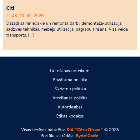
Citi
21:43, 13. Jūl, 2026
Dažādi saimnieciskie un remonta darbi, demontāža-utilizācija,
sadzīves tehnikas, mēbeļu utilizācija, pagrabu tīrīšana. Visa veida
transports. […]
Lietošanas noteikumi
Privātuma politika
Sīkdatņu politika
Atcelšanas politika
Autortiesības
Ētikas kodekss
Visas tiesības paturētas
SIA "Cēsu Druva"
© 2026
Portālu izstrādāja:
RydelCode.