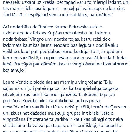
nevarēju uzkāpt uz krēsla, bet tagad varu to mierīgi izdarīt, un
tas man ir liels sasniegums – ne ceļgali vairs sāp, ne kas cits.
Turklāt tā ir iespēja arī senioriem satikties, parunāties.”
Arī nodarbību dalībniece Sarma Petrovska uzteic
fizioterapeites Kristas Kupčas mērķtiecību un izdomu
nodarbībās: “Vingrojumi neatkārtojas, katru reizi tiek
izdomāts kaut kas jauns. Nodarbībās iegūtais dod lielāku
veiklību, kaut pati pēc dabas esmu kustīga. Tā ir, ar gadiem
ķermenis iesīkstē, ir nepieciešams arvien vairāk ko darīt lietas
labā. Priecājos par dāmām, kas uz vingrošanu ne tikai atbrauc,
bet atnūjo.”
Laura Vendele piedalījās arī māmiņu vingrošanā: “Biju
sajūsmā un ļoti pateicīga par to, ka Jaunpiebalgā pagasta
cilvēkiem kas tāds tika noorganizēts. Tā ikdienā bija ļoti
pietrūcis. Kovida laiks, kaut ikdiena laukos prasa
nesalīdzināmi vairāk kustēties nekā pilsētā, tomēr darījis savu,
un izkustināt dažādas muskuļu grupas ir tik labi. Jāteic,
vingrošana fizioterapeita vadībā ir kaut kas pilnīgi cits nekā
strādāšana dārzā vai pastaigas, un ir brīnišķīgi, ka tagad to
visu var apvienot. Tas nekas, ka sākumā nemaz nebija tik