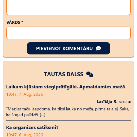
VĀRDS *
PIEVIENOT KOMENTĀRU
TAUTAS BALSS
Laikam kļūstam vieglprātīgāki. Apmaldamies mežā
19:47, 7. Aug, 2026
Lasītāja R.
raksta:
“Mazliet taču jāapdomā, kā tiksi laukā no meža, pirms tajā ej. Saka,
ka šogad palīdzēt […]
Kā organizēs satiksmi?
19:47, 6. Aug, 2026