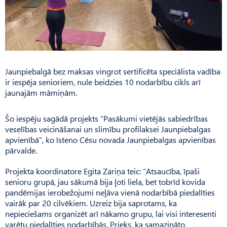
Jaunpiebalgā bez maksas vingrot sertificēta speciālista vadība
ir iespēja senioriem, nule beidzies 10 nodarbību cikls arī
jaunajām māmiņām.
Šo iespēju sagādā projekts “Pasākumi vietējās sabiedrības
veselības veicināšanai un slimību profilaksei Jaunpiebalgas
apvienībā”, ko īsteno Cēsu novada Jaunpiebalgas apvienības
pārvalde.
Projekta koordinatore Egita Zariņa teic: “Atsaucība, īpaši
senioru grupā, jau sākumā bija ļoti liela, bet tobrīd kovida
pandēmijas ierobežojumi neļāva vienā nodarbībā piedalīties
vairāk par 20 cilvēkiem. Uzreiz bija saprotams, ka
nepieciešams organizēt arī nākamo grupu, lai visi interesenti
varētu piedalīties nodarbībās. Prieks, ka samazināto