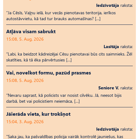
Iedzīvotāja
raksta:
“Ja Cēsīs, Vaļņu ielā, kur vecās pienotavas teritorija, ierīkos
autostāvvietu, kā tad tur brauks automašīnas? […]
Atļāva visam sabrukt
15:08, 5. Aug, 2026
Lasītāja
raksta:
“Labi, ka beidzot kādreizējai Cēsu pienotavai būs cits saimnieks. Žēl
skatīties, kā tā ēka pārvērtusies […]
Vai, novelkot formu, pazūd prasmes
15:08, 5. Aug, 2026
Seniore V.
raksta:
“Nevaru saprast, kā policists var nosist cilvēku. Jā, neesot bijis
darbā, bet vai policistiem neiemāca, […]
Jāierāda vieta, kur trokšņot
15:04, 3. Aug, 2026
Iedzīvotāja
raksta:
“Saka jau, ka pašvaldības policija vairāk kontrolē jauniešus, kas