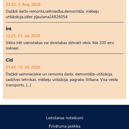
23:22, 2. Aug, 2026
Dažādi darbi-remonta,celtniecība,demontāža, mēbeļu
utiliāzācija,zāles pļaušana24826054
Īrē
12:25, 21. Jūl, 2026
Vēlos īrēt vienistabas vai divistabas dzīvokli cēsīs, līdz 200 eiro
mēnesī.
Citi
21:43, 13. Jūl, 2026
Dažādi saimnieciskie un remonta darbi, demontāža-utilizācija,
sadzīves tehnikas, mēbeļu utilizācija, pagrabu tīrīšana. Visa veida
transports. […]
Lietošanas noteikumi
Privātuma politika