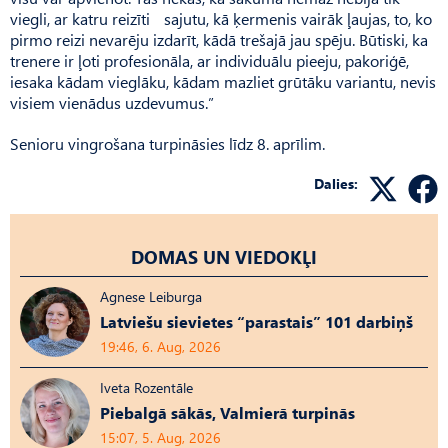
viegli, ar katru reizīti sajutu, kā ķermenis vairāk ļaujas, to, ko
pirmo reizi nevarēju izdarīt, kādā trešajā jau spēju. Būtiski, ka
trenere ir ļoti profesionāla, ar individuālu pieeju, pakoriģē,
iesaka kādam vieglāku, kādam mazliet grūtāku variantu, nevis
visiem vienādus uzdevumus.”
Senioru vingrošana turpināsies līdz 8. aprīlim.
Dalies:
DOMAS UN VIEDOKĻI
Agnese Leiburga
Latviešu sievietes “parastais” 101 darbiņš
19:46, 6. Aug, 2026
Iveta Rozentāle
Piebalgā sākās, Valmierā turpinās
15:07, 5. Aug, 2026