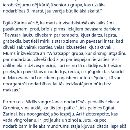
ierobežojumu dēļ kārtējā senioru grupa, kas uzsāka
nodarbības 9. martā, jau varēja būt lielākā skaitā.”
Egita Zariņa vērtē, ka marts ir visatbilstošākais laiks šim
pasākumam, proti, brīdis pirms lielajiem pavasara darbiem:
“Pavasarī lauku cilvēkam par terapeitu kļūst dārzs, lāpsta,
grābeklis, bet tieši mirklis starp ziemu un pavasari ir tas, kad
cilvēki sāk vairāk rosīties, vēlas izkustēties, kļūt aktīvāki.
Mums ir izveidota arī “Whatsapp” grupa, kur sirsnīgi atgādinu
par nodarbību, cilvēki dod ziņu par iespējām ierasties. Visi
dalībnieki ir dzīvespriecīgi, arī es no tā uzlādējos. Ir tiešām
prieks, ka paveiktais ir noderīgs, redzu, cik jēgpilni tas šobrīd
ir. Man zvana arī no citiem pagastiem, interesējoties, kā var
noorganizēt nodarbības, lai tās iedzīvotājiem būtu bez
maksas.”
Pirmo reizi šādās vingrošanas nodarbībās piedalās Felicita
Grobiņa, viņa atklāj, ka tās ļoti patīk: “Liels paldies Egitai
Zariņai, kas noorganizēja šo iespēju. Arī fizioterapeite, kas
vada vingrošanu, ir ļoti jauka un zinoša. Jūtu, ka pēc
nodarbībām ir lielāks mundrums, stāja kļuvusi citāda. Iepriekš