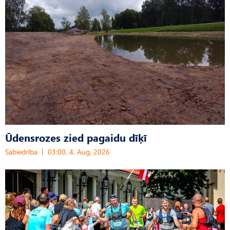
Ūdensrozes zied pagaidu dīķī
Sabiedrība
03:00, 4. Aug, 2026