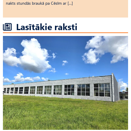
nakts stundās braukā pa Cēsīm ar […]
Lasītākie raksti