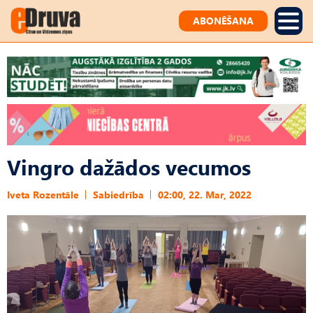
ABONĒŠANA
Vingro dažādos vecumos
Iveta Rozentāle
Sabiedrība
02:00, 22. Mar, 2022