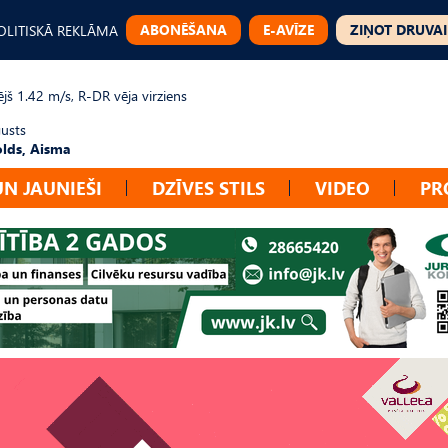
ABONĒŠANA
E-AVĪZE
ZIŅOT DRUVAI
OLITISKĀ REKLĀMA
jš 1.42 m/s, R-DR vēja virziens
gusts
lds, Aisma
UN JAUNIEŠI
DZĪVES STILS
VIDEO
PR