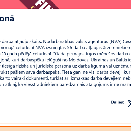
jonā
 darba atļauju skaits. Nodarbinātības valsts aģentūras (NVA) Cēsu 
 pirmajā ceturksnī NVA izsniegtas 56 darba atļaujas ārzemniekie
ušā gada pēdējā ceturksnī. “Gada pirmajos trijos mēnešos darba 
onā, kuri darbaspēku ielūguši no Moldovas, Ukrainas un Baltkriev
r tiesīga fiziska un juridiska persona uz darba līguma vai uzņēm
ūkst pašiem sava darbaspēka. Tiesa gan, ne visi darba devēji, kur
r jākārto vairāki dokumenti, turklāt arī izmaksas darba devējiem ne
 un atklāj, ka viesstrādniekiem paredzamais atalgojums ir ne maz
Dalies: