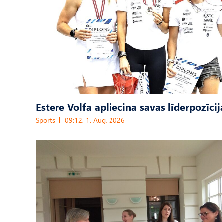
Estere Volfa apliecina savas līderpozīcij
Sports
09:12, 1. Aug, 2026