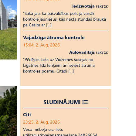
Iedzīvotāja
raksta:
“Saka jau, ka pašvaldības policija vairāk
kontrolē jauniešus, kas nakts stundās braukā
pa Cēsīm ar […]
Vajadzīga ātruma kontrole
15:04, 2. Aug, 2026
Autovadītājs
raksta:
“Pēdējais laiks uz Vid­ze­mes šosejas no
Līgatnes līdz Ieriķiem arī ieviest ātruma
kontroles posmu. Citādi […]
SLUDINĀJUMI
Citi
23:25, 2. Aug, 2026
Veco mēbeļu u.c. lietu
utilizācija/izvešana/pārvešana 24826054