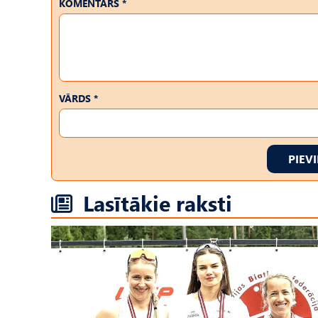
KOMENTĀRS *
VĀRDS *
PIEV
Lasītākie raksti