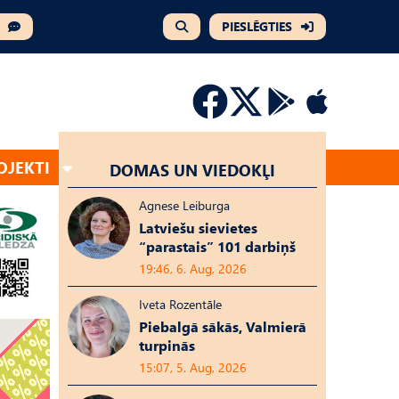
PIESLĒGTIES
OJEKTI
DOMAS UN VIEDOKĻI
Agnese Leiburga
Latviešu sievietes
“parastais” 101 darbiņš
19:46, 6. Aug, 2026
Iveta Rozentāle
Piebalgā sākās, Valmierā
turpinās
15:07, 5. Aug, 2026