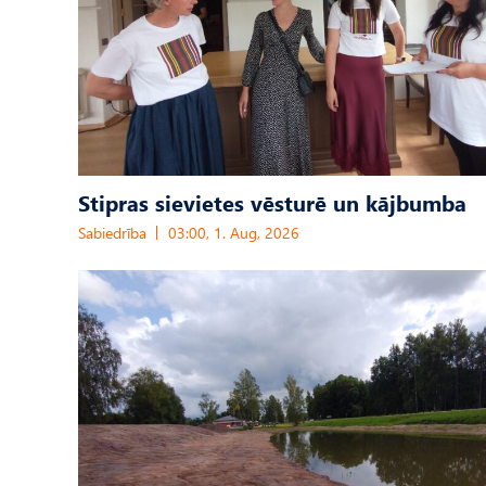
Stipras sievietes vēsturē un kājbumba
Sabiedrība
03:00, 1. Aug, 2026