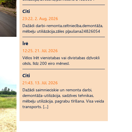
Citi
23:22, 2. Aug, 2026
Dažādi darbi-remonta,celtniecība,demontāža,
mēbeļu utiliāzācija,zāles pļaušana24826054
Īrē
12:25, 21. Jūl, 2026
Vēlos īrēt vienistabas vai divistabas dzīvokli
cēsīs, līdz 200 eiro mēnesī.
Citi
21:43, 13. Jūl, 2026
Dažādi saimnieciskie un remonta darbi,
demontāža-utilizācija, sadzīves tehnikas,
mēbeļu utilizācija, pagrabu tīrīšana. Visa veida
transports. […]