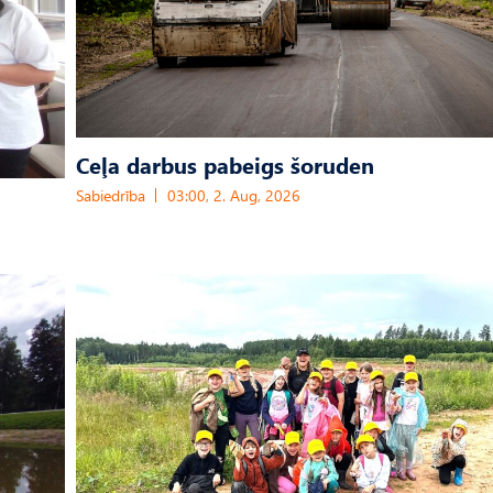
Ceļa darbus pabeigs šoruden
Sabiedrība
03:00, 2. Aug, 2026