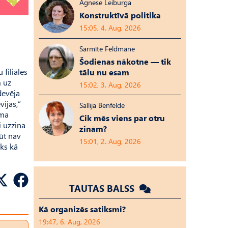
Agnese Leiburga
Konstruktīvā politika
15:05, 4. Aug, 2026
Sarmīte Feldmane
Šodienas nākotne — tik
filiāles
tālu nu esam
m uz
15:02, 3. Aug, 2026
devēja
ijas,”
Sallija Benfelde
uma
Cik mēs viens par otru
i uzzina
zinām?
būt nav
15:01, 2. Aug, 2026
āks kā
TAUTAS BALSS
Kā organizēs satiksmi?
19:47, 6. Aug, 2026