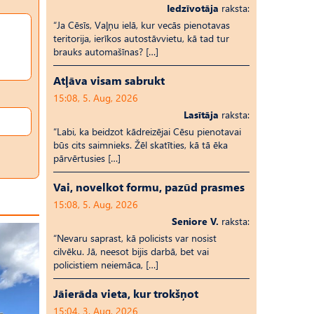
Iedzīvotāja
raksta:
“Ja Cēsīs, Vaļņu ielā, kur vecās pienotavas
teritorija, ierīkos autostāvvietu, kā tad tur
brauks automašīnas? […]
Atļāva visam sabrukt
15:08, 5. Aug, 2026
Lasītāja
raksta:
“Labi, ka beidzot kādreizējai Cēsu pienotavai
būs cits saimnieks. Žēl skatīties, kā tā ēka
pārvērtusies […]
Vai, novelkot formu, pazūd prasmes
15:08, 5. Aug, 2026
Seniore V.
raksta:
“Nevaru saprast, kā policists var nosist
cilvēku. Jā, neesot bijis darbā, bet vai
policistiem neiemāca, […]
Jāierāda vieta, kur trokšņot
15:04, 3. Aug, 2026