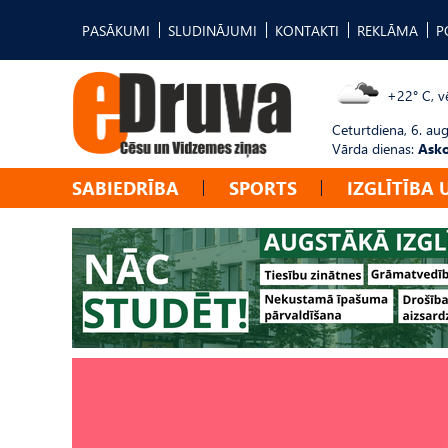
PASĀKUMI
SLUDINĀJUMI
KONTAKTI
REKLĀMA
P
+22° C, vē
Ceturtdiena, 6. au
Vārda dienas:
Asko
SABIEDRĪBA
SPORTS
IZGLĪTĪBA 