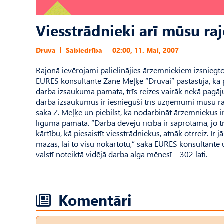
Viesstrādnieki arī mūsu ra
Druva
Sabiedrība
02:00, 11. Mai, 2007
Rajonā ievērojami palielinājies ārzemniekiem izsniegto
EURES konsultante Zane Meļķe “Druvai” pastāstīja, ka
darba izsaukuma pamata, trīs reizes vairāk nekā pagāj
darba izsaukumus ir iesnieguši trīs uzņēmumi mūsu raj
saka Z. Meļķe un piebilst, ka nodarbināt ārzemniekus i
līguma pamata. “Darba devēju rīcība ir saprotama, jo tr
kārtību, kā piesaistīt viesstrādniekus, atnāk otrreiz. I
mazas, lai to visu nokārtotu,” saka EURES konsultante
valstī noteiktā vidējā darba alga mēnesī – 302 lati.
Komentāri