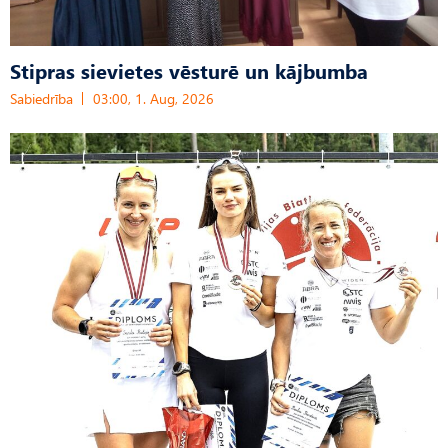
Stipras sievietes vēsturē un kājbumba
Sabiedrība
03:00, 1. Aug, 2026