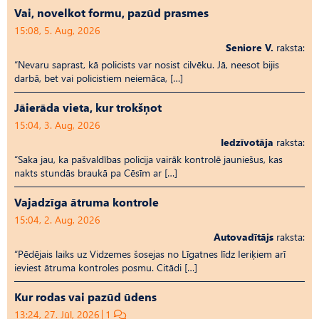
Vai, novelkot formu, pazūd prasmes
15:08, 5. Aug, 2026
Seniore V.
raksta:
“Nevaru saprast, kā policists var nosist cilvēku. Jā, neesot bijis
darbā, bet vai policistiem neiemāca, […]
Jāierāda vieta, kur trokšņot
15:04, 3. Aug, 2026
Iedzīvotāja
raksta:
“Saka jau, ka pašvaldības policija vairāk kontrolē jauniešus, kas
nakts stundās braukā pa Cēsīm ar […]
Vajadzīga ātruma kontrole
15:04, 2. Aug, 2026
Autovadītājs
raksta:
“Pēdējais laiks uz Vid­ze­mes šosejas no Līgatnes līdz Ieriķiem arī
ieviest ātruma kontroles posmu. Citādi […]
Kur rodas vai pazūd ūdens
13:24, 27. Jūl, 2026
1