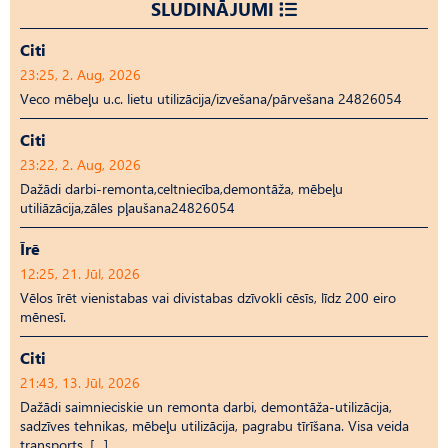
SLUDINĀJUMI
Citi
23:25, 2. Aug, 2026
Veco mēbeļu u.c. lietu utilizācija/izvešana/pārvešana 24826054
Citi
23:22, 2. Aug, 2026
Dažādi darbi-remonta,celtniecība,demontāža, mēbeļu
utiliāzācija,zāles pļaušana24826054
Īrē
12:25, 21. Jūl, 2026
Vēlos īrēt vienistabas vai divistabas dzīvokli cēsīs, līdz 200 eiro
mēnesī.
Citi
21:43, 13. Jūl, 2026
Dažādi saimnieciskie un remonta darbi, demontāža-utilizācija,
sadzīves tehnikas, mēbeļu utilizācija, pagrabu tīrīšana. Visa veida
transports. […]