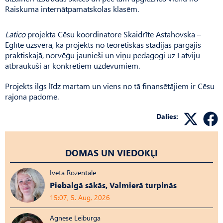
Raiskuma internātpamatskolas klasēm.
Latico
projekta Cēsu koordinatore Skaidrīte Astahovska –
Eglīte uzsvēra, ka projekts no teorētiskās stadijas pārgājis
praktiskajā, norvēģu jaunieši un viņu pedagogi uz Latviju
atbraukuši ar konkrētiem uzdevumiem.
Projekts ilgs līdz martam un viens no tā finansētājiem ir Cēsu
rajona padome.
Dalies:
DOMAS UN VIEDOKĻI
Iveta Rozentāle
Piebalgā sākās, Valmierā turpinās
15:07, 5. Aug, 2026
Agnese Leiburga