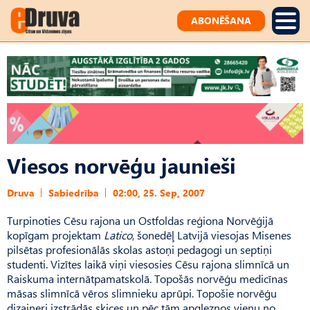
ABONĒŠANA
Viesos norvēģu jaunieši
Druva
Sabiedrība
02:00, 25. Sep, 2007
Turpinoties Cēsu rajona un Ostfoldas reģiona Norvēģijā
kopīgam projektam
Latico
, šonedēļ Latvijā viesojas Misenes
pilsētas profesionālās skolas astoņi pedagogi un septiņi
studenti. Vizītes laikā viņi viesosies Cēsu rajona slimnīcā un
Raiskuma internātpamatskolā. Topošās norvēģu medicīnas
māsas slimnīcā vēros slimnieku aprūpi. Topošie norvēģu
dizaineri izstrādās skices un pēc tām apgleznos vienu no