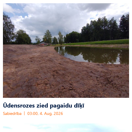
Ūdensrozes zied pagaidu dīķī
Sabiedrība
03:00, 4. Aug, 2026