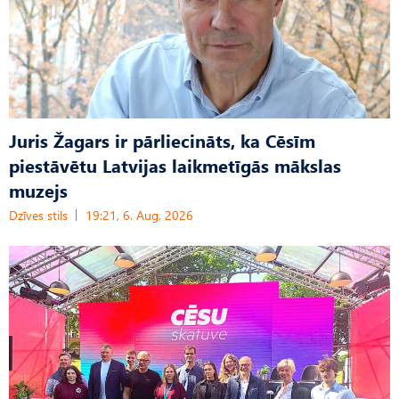
Juris Žagars ir pārliecināts, ka Cēsīm
piestāvētu Latvijas laikmetīgās mākslas
muzejs
Dzīves stils
19:21, 6. Aug, 2026