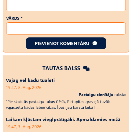
VĀRDS *
PIEVIENOT KOMENTĀRU
TAUTAS BALSS
Vajag vēl kādu tualeti
19:47, 8. Aug, 2026
Pastaigu cienītāja
raksta:
“Pie skaistās pastaigu takas Cēsīs, Pirtupītes graviņā tuvāk
vajadzētu kādas labierīcības. Īpaši jau karstā laikā […]
Laikam kļūstam vieglprātīgāki. Apmaldamies mežā
19:47, 7. Aug, 2026