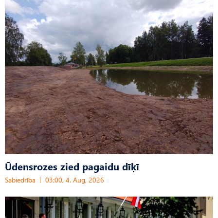
Ūdensrozes zied pagaidu dīķī
Sabiedrība
03:00, 4. Aug, 2026