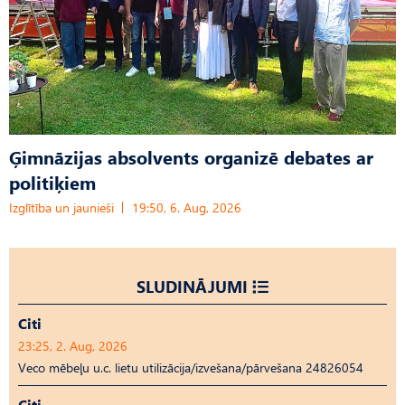
Ģimnāzijas absolvents organizē debates ar
politiķiem
Izglītība un jaunieši
19:50, 6. Aug, 2026
SLUDINĀJUMI
Citi
23:25, 2. Aug, 2026
Veco mēbeļu u.c. lietu utilizācija/izvešana/pārvešana 24826054
Citi