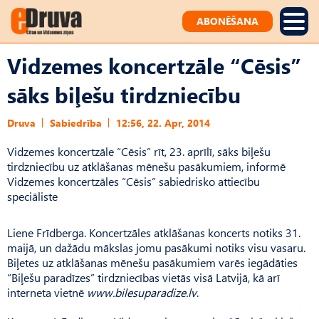
ABONĒŠANA
Vidzemes koncertzāle “Cēsis”
sāks biļešu tirdzniecību
Druva
Sabiedrība
12:56, 22. Apr, 2014
Vidzemes koncertzāle “Cēsis” rīt, 23. aprīlī, sāks biļešu
tirdzniecību uz atklāšanas mēnešu pasākumiem, informē
Vidzemes koncertzāles “Cēsis” sabiedrisko attiecību
speciāliste
Liene Frīdberga. Koncertzāles atklāšanas koncerts notiks 31.
maijā, un dažādu mākslas jomu pasākumi notiks visu vasaru.
Biļetes uz atklāšanas mēnešu pasākumiem varēs iegādāties
“Biļešu paradīzes” tirdzniecības vietās visā Latvijā, kā arī
interneta vietnē
www.bilesuparadize.lv
.