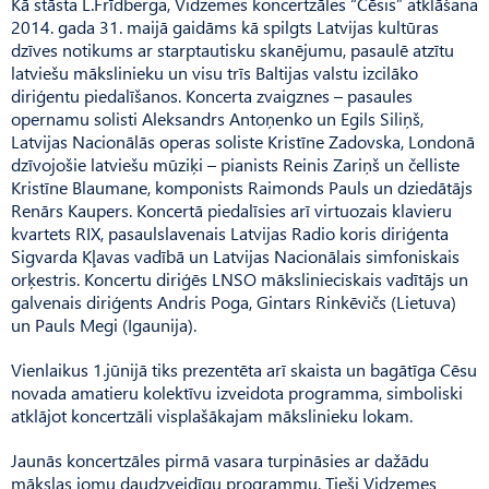
Kā stāsta L.Frīdberga, Vidzemes koncertzāles “Cēsis” atklāšana
2014. gada 31. maijā gaidāms kā spilgts Latvijas kultūras
dzīves notikums ar starptautisku skanējumu, pasaulē atzītu
latviešu mākslinieku un visu trīs Baltijas valstu izcilāko
diriģentu piedalīšanos. Koncerta zvaigznes – pasaules
opernamu solisti Aleksandrs Antoņenko un Egils Siliņš,
Latvijas Nacionālās operas soliste Kristīne Zadovska, Londonā
dzīvojošie latviešu mūziķi – pianists Reinis Zariņš un čelliste
Kristīne Blaumane, komponists Raimonds Pauls un dziedātājs
Renārs Kaupers. Koncertā piedalīsies arī virtuozais klavieru
kvartets RIX, pasaulslavenais Latvijas Radio koris diriģenta
Sigvarda Kļavas vadībā un Latvijas Nacionālais simfoniskais
orķestris. Koncertu diriģēs LNSO mākslinieciskais vadītājs un
galvenais diriģents Andris Poga, Gintars Rinkēvičs (Lietuva)
un Pauls Megi (Igaunija).
Vienlaikus 1.jūnijā tiks prezentēta arī skaista un bagātīga Cēsu
novada amatieru kolektīvu izveidota programma, simboliski
atklājot koncertzāli visplašākajam mākslinieku lokam.
Jaunās koncertzāles pirmā vasara turpināsies ar dažādu
mākslas jomu daudzveidīgu programmu. Tieši Vidzemes