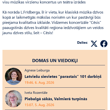
visu mūzikas virzienu koncertus un teātra izrādes
Kā norāda L.Frīdberga, šī ir vieta, kur klasiskā mūzika dzīvos
kopā ar laikmetīgās mākslas norisēm un kur pastāvīgi būs
pieejama kvalitatīva izklaide. Vidzemes koncertzāle “Cēsis”
paaugstinās dzīves kvalitāti reģiona iedzīvotājiem un veidos
jaunu dzīves stilu, šeit – Cēsīs!
Dalies:
DOMAS UN VIEDOKĻI
Agnese Leiburga
Latviešu sievietes “parastais” 101 darbiņš
19:46, 6. Aug, 2026
Iveta Rozentāle
Piebalgā sākās, Valmierā turpinās
15:07, 5. Aug, 2026