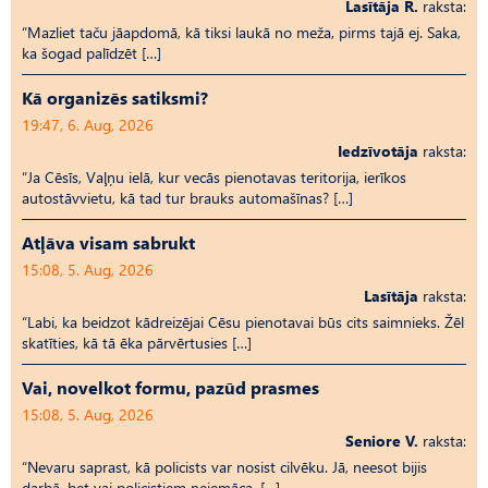
Lasītāja R.
raksta:
“Mazliet taču jāapdomā, kā tiksi laukā no meža, pirms tajā ej. Saka,
ka šogad palīdzēt […]
Kā organizēs satiksmi?
19:47, 6. Aug, 2026
Iedzīvotāja
raksta:
“Ja Cēsīs, Vaļņu ielā, kur vecās pienotavas teritorija, ierīkos
autostāvvietu, kā tad tur brauks automašīnas? […]
Atļāva visam sabrukt
15:08, 5. Aug, 2026
Lasītāja
raksta:
“Labi, ka beidzot kādreizējai Cēsu pienotavai būs cits saimnieks. Žēl
skatīties, kā tā ēka pārvērtusies […]
Vai, novelkot formu, pazūd prasmes
15:08, 5. Aug, 2026
Seniore V.
raksta:
“Nevaru saprast, kā policists var nosist cilvēku. Jā, neesot bijis
darbā, bet vai policistiem neiemāca, […]