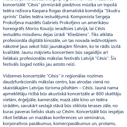
koncertzālē “Cēsis” pirmizrādi piedzīvos mūziķa un topošā
teātra režisora Kaspara Rogas dramatiskā komēdija “Skudru
sprints” Dailes teātra iestudējumā. Komponista Sergeja
Prokofjeva mazdēls Gabriels Prokofjevs un amerikāņu
horeogrāfs Moriss Kouzijs ieradīsies Latvijā, lai Cēsīs
iestudētu mūsdienu dejas izrādi “Kliedziens”. Tiks atklāta
profesionāla digitālā kinozāle, un tas novada iedzīvotājiem
nākotnē ļaus sekot līdzi jaunākajām filmām, ko te rādīs izcilā
kvalitātē. Jaunu mājvietu koncertiem būs sagaidījis arī
lielākais profesionālās mākslas festivāls Latvijā “Cēsis”. Šis
festivāls šogad notiks jau astoto reizi.
Vidzemes koncertzāle “Cēsis” ir reģionālas nozīmes
daudzfunkcionāls mākslas centrs, kas atrodas vienā no
skaistākajām Latvijas tūrisma pilsētām – Cēsīs. Jaunā nama
apmeklētāju rīcībā būs akustiskā koncertzāle ar 800 skatītāju
vietām, ērģeļzāle, kamerzāle, mazā zāle kino un teātra
izrādēm, savukārt sestajā stāvā būs stiklota terases zāle, no
kuras paveras lielisks skats uz Cēsīm. Koncertzālē būs iespējas
rīkot lielākas un mazākas konferences un seminārus,
korporatīvos pasākumus, komercpasākumus un, protams,