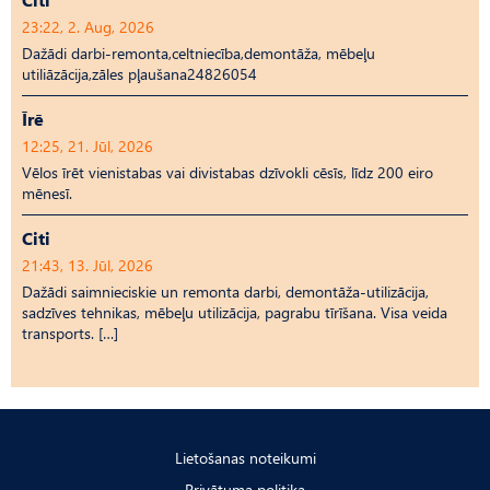
23:22, 2. Aug, 2026
Dažādi darbi-remonta,celtniecība,demontāža, mēbeļu
utiliāzācija,zāles pļaušana24826054
Īrē
12:25, 21. Jūl, 2026
Vēlos īrēt vienistabas vai divistabas dzīvokli cēsīs, līdz 200 eiro
mēnesī.
Citi
21:43, 13. Jūl, 2026
Dažādi saimnieciskie un remonta darbi, demontāža-utilizācija,
sadzīves tehnikas, mēbeļu utilizācija, pagrabu tīrīšana. Visa veida
transports. […]
Lietošanas noteikumi
Privātuma politika