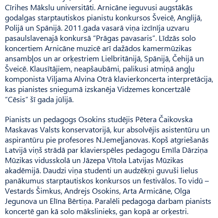
Cīrihes Mākslu universitāti. Arnicāne ieguvusi augstākās
godalgas starptautiskos pianistu konkursos Šveicē, Anglijā,
Polijā un Spānijā. 2011.gada vasarā viņa izcīnīja uzvaru
pasaulslavenajā konkursā “Prāgas pavasaris”. Līdzās solo
koncertiem Arnicāne muzicē arī dažādos kamermūzikas
ansambļos un ar orķestriem Lielbritānijā, Spānijā, Čehijā un
Šveicē. Klausītājiem, neapšaubāmi, palikusi atmiņā angļu
komponista Viljama Alvina Otrā klavierkoncerta interpretācija,
kas pianistes sniegumā izskanēja Vidzemes koncertzālē
“Cēsis” šī gada jūlijā.
Pianists un pedagogs Osokins studējis Pētera Čaikovska
Maskavas Valsts konservatorijā, kur absolvējis asistentūru un
aspirantūru pie profesores N.Jemeļjanovas. Kopš atgriešanās
Latvijā viņš strādā par klavierspēles pedagogu Emīla Dārziņa
Mūzikas vidusskolā un Jāzepa Vītola Latvijas Mūzikas
akadēmijā. Daudzi viņa studenti un audzēkņi guvuši lielus
panākumus starptautiskos konkursos un festivālos. To vidū –
Vestards Šimkus, Andrejs Osokins, Arta Armicāne, Olga
Jegunova un Elīna Bērtiņa. Paralēli pedagoga darbam pianists
koncertē gan kā solo mākslinieks, gan kopā ar orķestri.