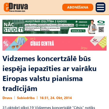
ABONĒŠANA
Vidzemes koncertzālē būs
iespēja iepazīties ar vairāku
Eiropas valstu pianisma
tradīcijām
Druva
Sabiedrība
16:31, 24. Okt, 2014
31.oktobrī plkst.19 Vidzemes koncertzālē “Cēsis” notiks