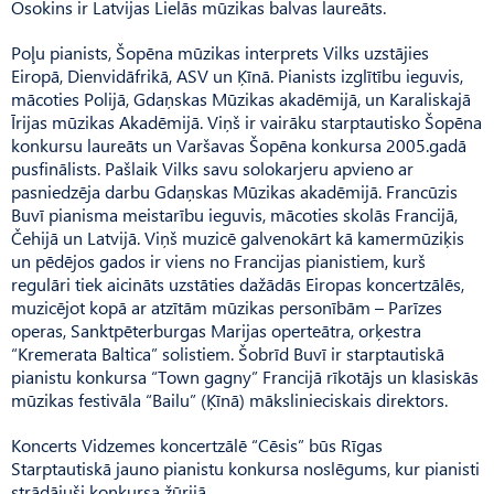
Osokins ir Latvijas Lielās mūzikas balvas laureāts.
Poļu pianists, Šopēna mūzikas interprets Vilks uzstājies
Eiropā, Dienvidāfrikā, ASV un Ķīnā. Pianists izglītību ieguvis,
mācoties Polijā, Gdaņskas Mūzikas akadēmijā, un Karaliskajā
Īrijas mūzikas Akadēmijā. Viņš ir vairāku starptautisko Šopēna
konkursu laureāts un Varšavas Šopēna konkursa 2005.gadā
pusfinālists. Pašlaik Vilks savu solokarjeru apvieno ar
pasniedzēja darbu Gdaņskas Mūzikas akadēmijā. Francūzis
Buvī pianisma meistarību ieguvis, mācoties skolās Francijā,
Čehijā un Latvijā. Viņš muzicē galvenokārt kā kamermūziķis
un pēdējos gados ir viens no Francijas pianistiem, kurš
regulāri tiek aicināts uzstāties dažādās Eiropas koncertzālēs,
muzicējot kopā ar atzītām mūzikas personībām – Parīzes
operas, Sanktpēterburgas Marijas operteātra, orķestra
“Kremerata Baltica” solistiem. Šobrīd Buvī ir starptautiskā
pianistu konkursa “Town gagny” Francijā rīkotājs un klasiskās
mūzikas festivāla “Bailu” (Ķīnā) mākslinieciskais direktors.
Koncerts Vidzemes koncertzālē “Cēsis” būs Rīgas
Starptautiskā jauno pianistu konkursa noslēgums, kur pianisti
strādājuši konkursa žūrijā.