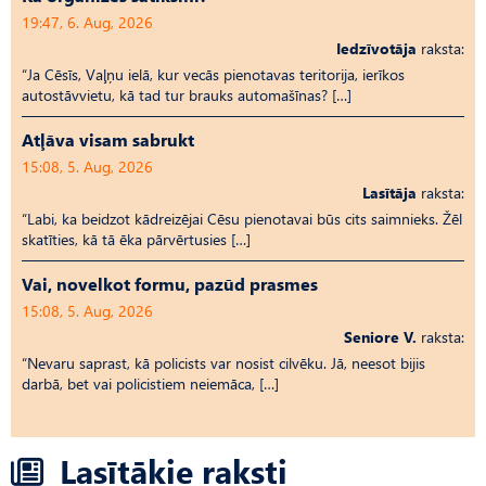
19:47, 6. Aug, 2026
Iedzīvotāja
raksta:
“Ja Cēsīs, Vaļņu ielā, kur vecās pienotavas teritorija, ierīkos
autostāvvietu, kā tad tur brauks automašīnas? […]
Atļāva visam sabrukt
15:08, 5. Aug, 2026
Lasītāja
raksta:
“Labi, ka beidzot kādreizējai Cēsu pienotavai būs cits saimnieks. Žēl
skatīties, kā tā ēka pārvērtusies […]
Vai, novelkot formu, pazūd prasmes
15:08, 5. Aug, 2026
Seniore V.
raksta:
“Nevaru saprast, kā policists var nosist cilvēku. Jā, neesot bijis
darbā, bet vai policistiem neiemāca, […]
Lasītākie raksti