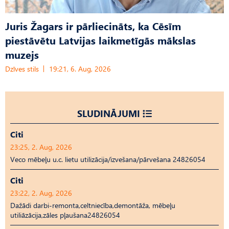
Juris Žagars ir pārliecināts, ka Cēsīm
piestāvētu Latvijas laikmetīgās mākslas
muzejs
Dzīves stils
19:21, 6. Aug, 2026
SLUDINĀJUMI
Citi
23:25, 2. Aug, 2026
Veco mēbeļu u.c. lietu utilizācija/izvešana/pārvešana 24826054
Citi
23:22, 2. Aug, 2026
Dažādi darbi-remonta,celtniecība,demontāža, mēbeļu
utiliāzācija,zāles pļaušana24826054