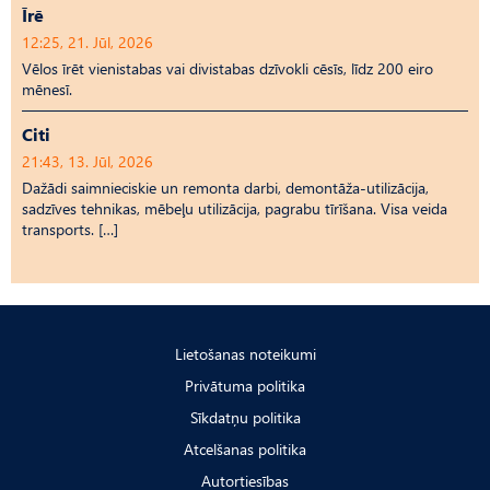
Īrē
12:25, 21. Jūl, 2026
Vēlos īrēt vienistabas vai divistabas dzīvokli cēsīs, līdz 200 eiro
mēnesī.
Citi
21:43, 13. Jūl, 2026
Dažādi saimnieciskie un remonta darbi, demontāža-utilizācija,
sadzīves tehnikas, mēbeļu utilizācija, pagrabu tīrīšana. Visa veida
transports. […]
Lietošanas noteikumi
Privātuma politika
Sīkdatņu politika
Atcelšanas politika
Autortiesības