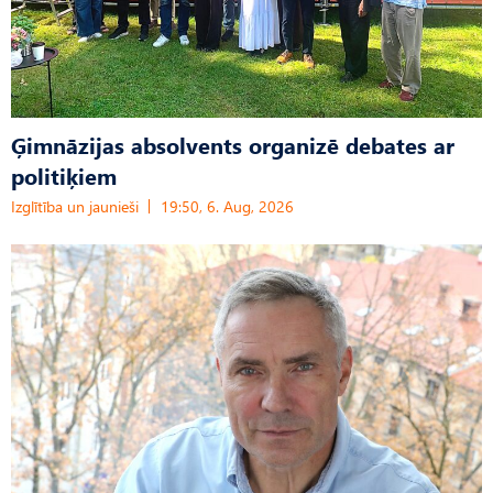
Ģimnāzijas absolvents organizē debates ar
politiķiem
Izglītība un jaunieši
19:50, 6. Aug, 2026