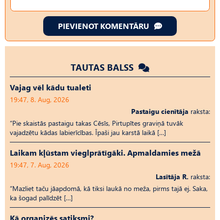
PIEVIENOT KOMENTĀRU
TAUTAS BALSS
Vajag vēl kādu tualeti
19:47, 8. Aug, 2026
Pastaigu cienītāja
raksta:
“Pie skaistās pastaigu takas Cēsīs, Pirtupītes graviņā tuvāk
vajadzētu kādas labierīcības. Īpaši jau karstā laikā […]
Laikam kļūstam vieglprātīgāki. Apmaldamies mežā
19:47, 7. Aug, 2026
Lasītāja R.
raksta:
“Mazliet taču jāapdomā, kā tiksi laukā no meža, pirms tajā ej. Saka,
ka šogad palīdzēt […]
Kā organizēs satiksmi?