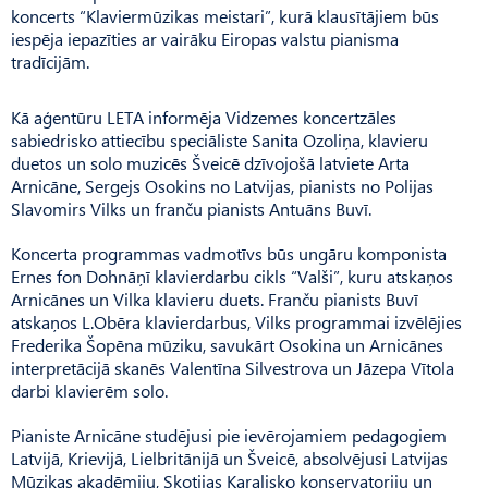
koncerts “Klaviermūzikas meistari”, kurā klausītājiem būs
iespēja iepazīties ar vairāku Eiropas valstu pianisma
tradīcijām.
Kā aģentūru LETA informēja Vidzemes koncertzāles
sabiedrisko attiecību speciāliste Sanita Ozoliņa, klavieru
duetos un solo muzicēs Šveicē dzīvojošā latviete Arta
Arnicāne, Sergejs Osokins no Latvijas, pianists no Polijas
Slavomirs Vilks un franču pianists Antuāns Buvī.
Koncerta programmas vadmotīvs būs ungāru komponista
Ernes fon Dohnāņī klavierdarbu cikls “Valši”, kuru atskaņos
Arnicānes un Vilka klavieru duets. Franču pianists Buvī
atskaņos L.Obēra klavierdarbus, Vilks programmai izvēlējies
Frederika Šopēna mūziku, savukārt Osokina un Arnicānes
interpretācijā skanēs Valentīna Silvestrova un Jāzepa Vītola
darbi klavierēm solo.
Pianiste Arnicāne studējusi pie ievērojamiem pedagogiem
Latvijā, Krievijā, Lielbritānijā un Šveicē, absolvējusi Latvijas
Mūzikas akadēmiju, Skotijas Karalisko konservatoriju un