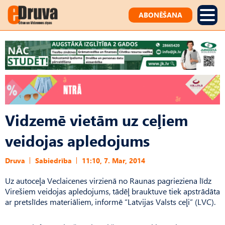
ABONĒŠANA
Vidzemē vietām uz ceļiem
veidojas apledojums
Druva
Sabiedrība
11:10, 7. Mar, 2014
Uz autoceļa Veclaicenes virzienā no Raunas pagrieziena līdz
Virešiem veidojas apledojums, tādēļ brauktuve tiek apstrādāta
ar pretslīdes materiāliem, informē “Latvijas Valsts ceļi” (LVC).