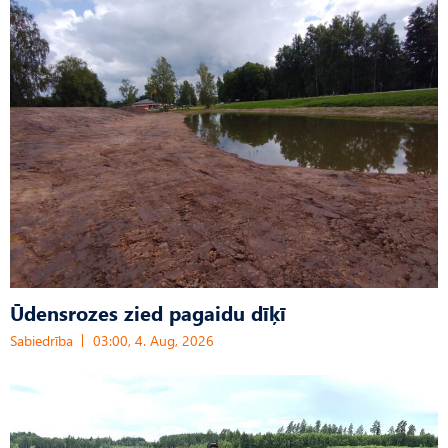
Ūdensrozes zied pagaidu dīķī
Sabiedrība
03:00, 4. Aug, 2026