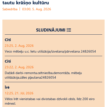
tautu krāšņo kultūru
Sabiedrība
03:00, 5. Aug, 2026
SLUDINĀJUMI
Citi
23:25, 2. Aug, 2026
Veco mēbeļu u.c. lietu utilizācija/izvešana/pārvešana 24826054
Citi
23:22, 2. Aug, 2026
Dažādi darbi-remonta,celtniecība,demontāža, mēbeļu
utiliāzācija,zāles pļaušana24826054
Īrē
12:25, 21. Jūl, 2026
Vēlos īrēt vienistabas vai divistabas dzīvokli cēsīs, līdz 200 eiro
mēnesī.