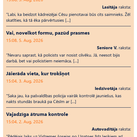
Lasītāja
raksta:
“Labi, ka beidzot kādreizējai Cēsu pienotavai būs cits saimnieks. Žēl
skatīties, kā tā ēka pārvērtusies […]
Vai, novelkot formu, pazūd prasmes
15:08, 5. Aug, 2026
Seniore V.
raksta:
“Nevaru saprast, kā policists var nosist cilvēku. Jā, neesot bijis
darbā, bet vai policistiem neiemāca, […]
Jāierāda vieta, kur trokšņot
15:04, 3. Aug, 2026
Iedzīvotāja
raksta:
“Saka jau, ka pašvaldības policija vairāk kontrolē jauniešus, kas
nakts stundās braukā pa Cēsīm ar […]
Vajadzīga ātruma kontrole
15:04, 2. Aug, 2026
Autovadītājs
raksta:
“Pēdējais laiks uz Vid­ze­mes šosejas no Līgatnes līdz Ieriķiem arī