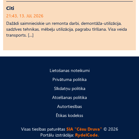
Citi
21:43, 13. Jūl, 2026
Dažādi saimnieciskie un remonta darbi, demontāža-utilizācija,
sadzīves tehnikas, mēbeļu utilizācija, pagrabu tīrīšana. Visa veida
transports. […]
Lietošanas noteikumi
Privātuma politika
Sīkdatņu politika
Atcelšanas politika
Autortiesības
Ētikas kodekss
Visas tiesības paturētas
SIA "Cēsu Druva"
© 2026
Portālu izstrādāja:
RydelCode.