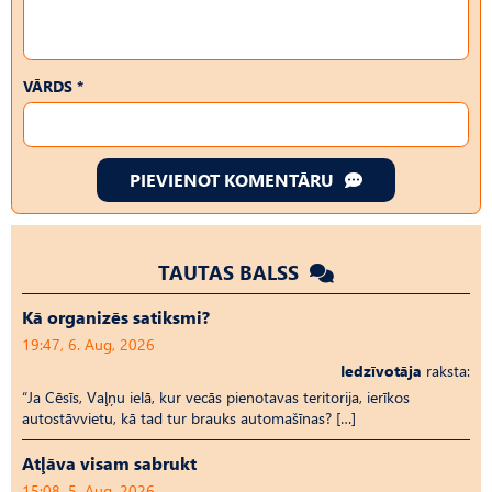
VĀRDS *
PIEVIENOT KOMENTĀRU
TAUTAS BALSS
Kā organizēs satiksmi?
19:47, 6. Aug, 2026
Iedzīvotāja
raksta:
“Ja Cēsīs, Vaļņu ielā, kur vecās pienotavas teritorija, ierīkos
autostāvvietu, kā tad tur brauks automašīnas? […]
Atļāva visam sabrukt
15:08, 5. Aug, 2026