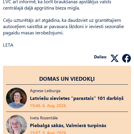
LVC arī informē, ka šorīt braukšanas apstākļus valsts
centrālajā daļā apgrūtina bieza migla.
Ceļu uzturētājs arī atgādina, ka daudzviet uz grantētajiem
autoceļiem saistībā ar pavasara šķīdoni ir ieviesti sezonālie
pagaidu masas ierobežojumi.
LETA
Dalies:
DOMAS UN VIEDOKĻI
Agnese Leiburga
Latviešu sievietes “parastais” 101 darbiņš
19:46, 6. Aug, 2026
Iveta Rozentāle
Piebalgā sākās, Valmierā turpinās
15:07, 5. Aug, 2026