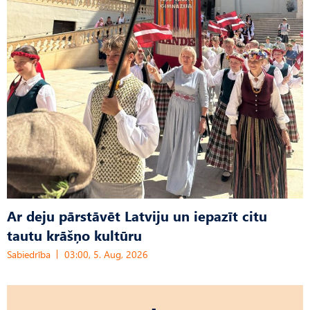
Ar deju pārstāvēt Latviju un iepazīt citu
tautu krāšņo kultūru
Sabiedrība
03:00, 5. Aug, 2026