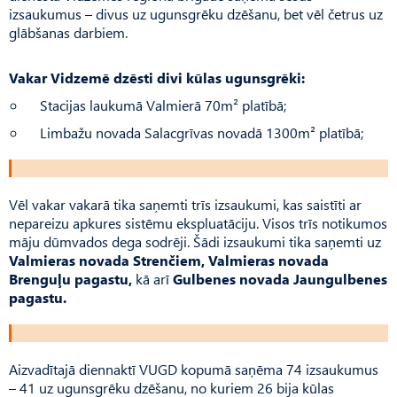
izsaukumus – divus uz ugunsgrēku dzēšanu, bet vēl četrus uz
glābšanas darbiem.
Vakar Vidzemē dzēsti divi kūlas ugunsgrēki:
Stacijas laukumā Valmierā 70m² platībā;
Limbažu novada Salacgrīvas novadā 1300m² platībā;
Vēl vakar vakarā tika saņemti trīs izsaukumi, kas saistīti ar
nepareizu apkures sistēmu ekspluatāciju. Visos trīs notikumos
māju dūmvados dega sodrēji. Šādi izsaukumi tika saņemti uz
Valmieras novada Strenčiem, Valmieras novada
Brenguļu pagastu,
kā arī
Gulbenes novada Jaungulbenes
pagastu.
Aizvadītajā diennaktī VUGD kopumā saņēma 74 izsaukumus
– 41 uz ugunsgrēku dzēšanu, no kuriem 26 bija kūlas