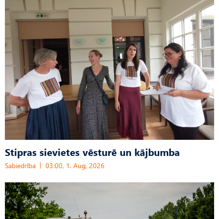
Stipras sievietes vēsturē un kājbumba
Sabiedrība
03:00, 1. Aug, 2026