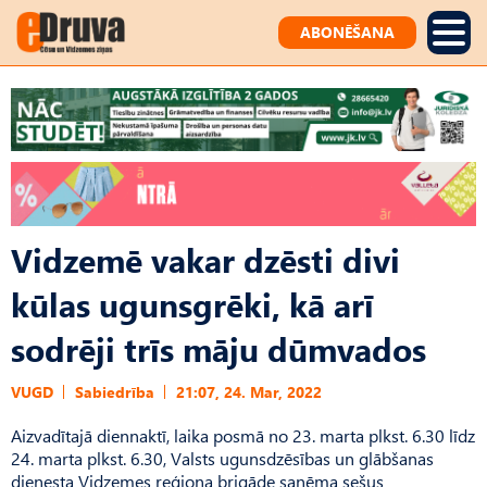
ABONĒŠANA
Vidzemē vakar dzēsti divi
kūlas ugunsgrēki, kā arī
sodrēji trīs māju dūmvados
VUGD
Sabiedrība
21:07, 24. Mar, 2022
Aizvadītajā diennaktī, laika posmā no 23. marta plkst. 6.30 līdz
24. marta plkst. 6.30, Valsts ugunsdzēsības un glābšanas
dienesta Vidzemes reģiona brigāde saņēma sešus