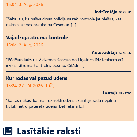
15:04, 3. Aug, 2026
Iedzīvotāja
raksta:
“Saka jau, ka pašvaldības policija vairāk kontrolē jauniešus, kas
nakts stundās braukā pa Cēsīm ar […]
Vajadzīga ātruma kontrole
15:04, 2. Aug, 2026
Autovadītājs
raksta:
“Pēdējais laiks uz Vid­ze­mes šosejas no Līgatnes līdz Ieriķiem arī
ieviest ātruma kontroles posmu. Citādi […]
Kur rodas vai pazūd ūdens
13:24, 27. Jūl, 2026
1
Lasītājs
raksta:
“Kā tas nākas, ka man dzīvoklī ūdens skaitītājs rāda nepilnu
kubikmetru patērētā ūdens, bet rēķinā […]
Lasītākie raksti