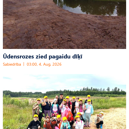
Ūdensrozes zied pagaidu dīķī
Sabiedrība
03:00, 4. Aug, 2026