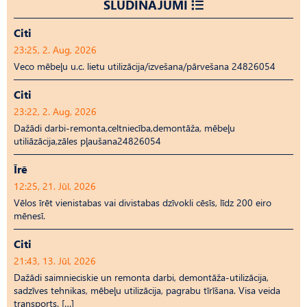
SLUDINĀJUMI
Citi
23:25, 2. Aug, 2026
Veco mēbeļu u.c. lietu utilizācija/izvešana/pārvešana 24826054
Citi
23:22, 2. Aug, 2026
Dažādi darbi-remonta,celtniecība,demontāža, mēbeļu
utiliāzācija,zāles pļaušana24826054
Īrē
12:25, 21. Jūl, 2026
Vēlos īrēt vienistabas vai divistabas dzīvokli cēsīs, līdz 200 eiro
mēnesī.
Citi
21:43, 13. Jūl, 2026
Dažādi saimnieciskie un remonta darbi, demontāža-utilizācija,
sadzīves tehnikas, mēbeļu utilizācija, pagrabu tīrīšana. Visa veida
transports. […]