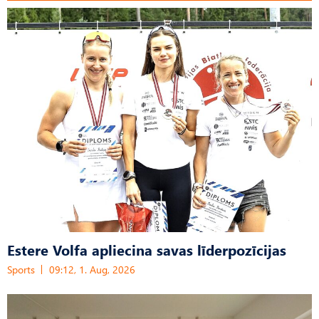
Estere Volfa apliecina savas līderpozīcijas
Sports
09:12, 1. Aug, 2026