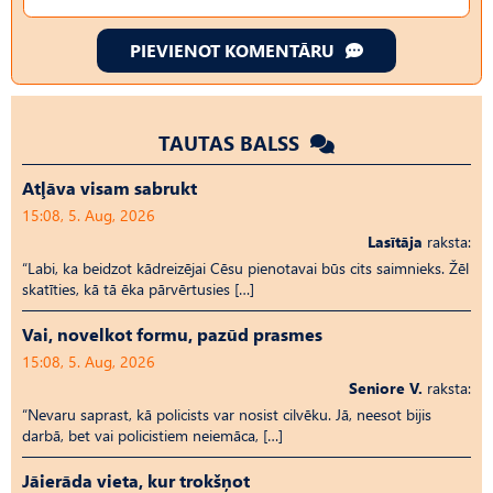
PIEVIENOT KOMENTĀRU
TAUTAS BALSS
Atļāva visam sabrukt
15:08, 5. Aug, 2026
Lasītāja
raksta:
“Labi, ka beidzot kādreizējai Cēsu pienotavai būs cits saimnieks. Žēl
skatīties, kā tā ēka pārvērtusies […]
Vai, novelkot formu, pazūd prasmes
15:08, 5. Aug, 2026
Seniore V.
raksta:
“Nevaru saprast, kā policists var nosist cilvēku. Jā, neesot bijis
darbā, bet vai policistiem neiemāca, […]
Jāierāda vieta, kur trokšņot