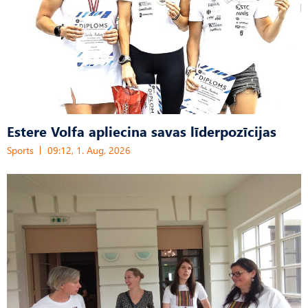
Estere Volfa apliecina savas līderpozīcijas
Sports
09:12, 1. Aug, 2026