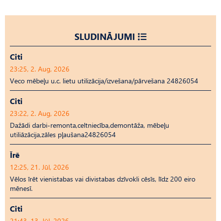
SLUDINĀJUMI
Citi
23:25, 2. Aug, 2026
Veco mēbeļu u.c. lietu utilizācija/izvešana/pārvešana 24826054
Citi
23:22, 2. Aug, 2026
Dažādi darbi-remonta,celtniecība,demontāža, mēbeļu
utiliāzācija,zāles pļaušana24826054
Īrē
12:25, 21. Jūl, 2026
Vēlos īrēt vienistabas vai divistabas dzīvokli cēsīs, līdz 200 eiro
mēnesī.
Citi
21:43, 13. Jūl, 2026