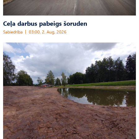
Ceļa darbus pabeigs šoruden
Sabiedrība
03:00, 2. Aug, 2026