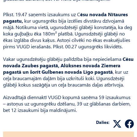
Plkst. 19.47 saņemts izsaukums uz C
ēsu novada Nītaures
pagastu,
kur ugunsgrēks bija izcēlies divstāvu dzīvojamā
mājā. Notikuma vietā, ugunsdzēsēji glābēji konstatēja, ka deg
koka guļbaļķu ēka 180m² platībā. Ugunsdzēsēji glābēji no
ēkas izglāba divus kaķus. Astoņi cilvēki no ēkas evakuējušies
pirms VUGD ierašanās. Plkst. 00.27 ugunsgrēks likvidēts.
Vakar ugunsdzēsēju glābēju palīdzība bija nepieciešama
Cēsu
novada Zaubes pagastā, Alūksnes novada Ziemera
pagastā un šorīt Gulbenes novada Līgo pagastā
, kur uz
ceļa braucamajām daļām bija uzkrituši koki. Ugunsdzēsēji
glābēji kokus sazāģēja un ceļa braucamās daļas atbrīvoja.
Aizvadītajā diennaktī VUGD kopumā saņēma 59 izsaukumus
– astoņus uz ugunsgrēku dzēšanu, 39 uz glābšanas darbiem,
bet 12 izsaukumi bija maldinājumi.
Dalies: