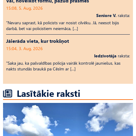
Vai, novelkot formu, pazūd prasmes
15:08, 5. Aug, 2026
Seniore V.
raksta:
“Nevaru saprast, kā policists var nosist cilvēku. Jā, neesot bijis
darbā, bet vai policistiem neiemāca, […]
Jāierāda vieta, kur trokšņot
15:04, 3. Aug, 2026
Iedzīvotāja
raksta:
“Saka jau, ka pašvaldības policija vairāk kontrolē jauniešus, kas
nakts stundās braukā pa Cēsīm ar […]
Lasītākie raksti