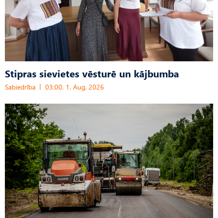
Stipras sievietes vēsturē un kājbumba
Sabiedrība
03:00, 1. Aug, 2026