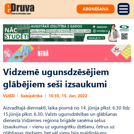
ABONĒŠANA
Vidzemē ugunsdzēsējiem
glābējiem seši izsaukumi
VUGD
Sabiedrība
10:35, 15. Jūn, 2022
Aizvadītajā diennaktī, laika posmā no 14. jūnija plkst. 6.30 līdz
15.jūnija plkst. 6.30, Valsts ugunsdzēsības un glābšanas
dienesta Vidzemes reģiona brigāde saņēma sešus
izsaukumus – vienu uz ugunsgrēku dzēšanu, četrus uz
glābšanas darbiem, bet vēl viens bija maldinājums.