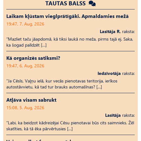
TAUTAS BALSS
Laikam kļūstam vieglprātīgāki. Apmaldamies mežā
19:47, 7. Aug, 2026
Lasītāja R.
raksta:
“Mazliet taču jāapdomā, kā tiksi laukā no meža, pirms tajā ej. Saka,
ka šogad palīdzēt […]
Kā organizēs satiksmi?
19:47, 6. Aug, 2026
Iedzīvotāja
raksta:
“Ja Cēsīs, Vaļņu ielā, kur vecās pienotavas teritorija, ierīkos
autostāvvietu, kā tad tur brauks automašīnas? […]
Atļāva visam sabrukt
15:08, 5. Aug, 2026
Lasītāja
raksta:
“Labi, ka beidzot kādreizējai Cēsu pienotavai būs cits saimnieks. Žēl
skatīties, kā tā ēka pārvērtusies […]