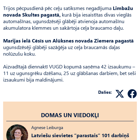
Trijos pēcpusdienā pēc ceļu satiksmes negadījuma
Limbažu
novada Skultes pagastā,
kurā bija iesaistītas divas vieglās
automašīnas, ugunsdzēsēji glābēji atvienoja automašīnu
akumulatora klemmes un sakārtoja ceļa braucamo daļu.
Marijas ielā Cēsīs un Alūksnes novada Ziemera pagastā
ugunsdzēsēji glābēji sazāģēja uz ceļa braucamās daļas
nolūzušu koku.
Aizvadītajā diennaktī VUGD kopumā saņēma 42 izsaukumu –
11 uz ugunsgrēku dzēšanu, 25 uz glābšanas darbiem, bet seši
izsaukumi bija maldinājumi.
Dalies:
DOMAS UN VIEDOKĻI
Agnese Leiburga
Latviešu sievietes “parastais” 101 darbiņš