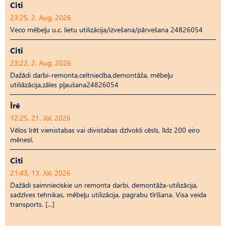
Citi
23:25, 2. Aug, 2026
Veco mēbeļu u.c. lietu utilizācija/izvešana/pārvešana 24826054
Citi
23:22, 2. Aug, 2026
Dažādi darbi-remonta,celtniecība,demontāža, mēbeļu
utiliāzācija,zāles pļaušana24826054
Īrē
12:25, 21. Jūl, 2026
Vēlos īrēt vienistabas vai divistabas dzīvokli cēsīs, līdz 200 eiro
mēnesī.
Citi
21:43, 13. Jūl, 2026
Dažādi saimnieciskie un remonta darbi, demontāža-utilizācija,
sadzīves tehnikas, mēbeļu utilizācija, pagrabu tīrīšana. Visa veida
transports. […]