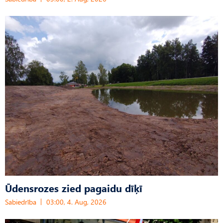
Ūdensrozes zied pagaidu dīķī
Sabiedrība
03:00, 4. Aug, 2026