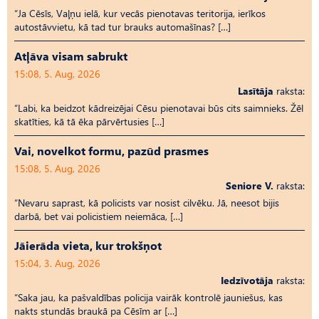
“Ja Cēsīs, Vaļņu ielā, kur vecās pienotavas teritorija, ierīkos
autostāvvietu, kā tad tur brauks automašīnas? […]
Atļāva visam sabrukt
15:08, 5. Aug, 2026
Lasītāja
raksta:
“Labi, ka beidzot kādreizējai Cēsu pienotavai būs cits saimnieks. Žēl
skatīties, kā tā ēka pārvērtusies […]
Vai, novelkot formu, pazūd prasmes
15:08, 5. Aug, 2026
Seniore V.
raksta:
“Nevaru saprast, kā policists var nosist cilvēku. Jā, neesot bijis
darbā, bet vai policistiem neiemāca, […]
Jāierāda vieta, kur trokšņot
15:04, 3. Aug, 2026
Iedzīvotāja
raksta:
“Saka jau, ka pašvaldības policija vairāk kontrolē jauniešus, kas
nakts stundās braukā pa Cēsīm ar […]