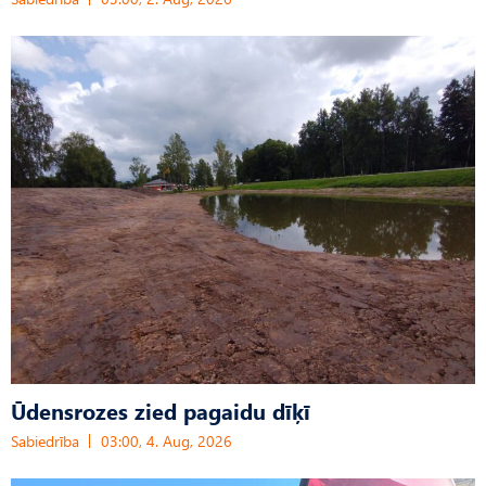
Ūdensrozes zied pagaidu dīķī
Sabiedrība
03:00, 4. Aug, 2026