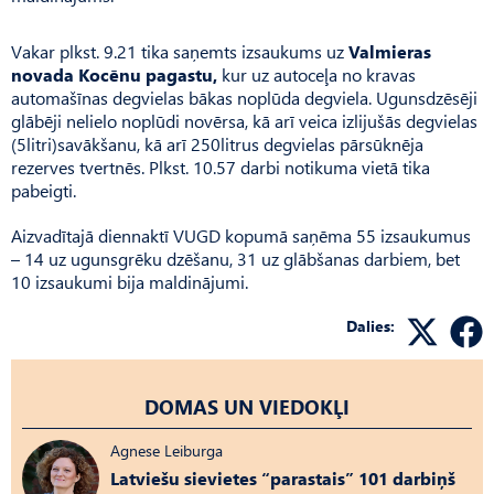
Vakar plkst. 9.21 tika saņemts izsaukums uz
Valmieras
novada Kocēnu pagastu,
kur uz autoceļa no kravas
automašīnas degvielas bākas noplūda degviela. Ugunsdzēsēji
glābēji nelielo noplūdi novērsa, kā arī veica izlijušās degvielas
(5litri)savākšanu, kā arī 250litrus degvielas pārsūknēja
rezerves tvertnēs. Plkst. 10.57 darbi notikuma vietā tika
pabeigti.
Aizvadītajā diennaktī VUGD kopumā saņēma 55 izsaukumus
– 14 uz ugunsgrēku dzēšanu, 31 uz glābšanas darbiem, bet
10 izsaukumi bija maldinājumi.
Dalies:
DOMAS UN VIEDOKĻI
Agnese Leiburga
Latviešu sievietes “parastais” 101 darbiņš