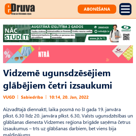
ABONĒŠANA
Vidzemē ugunsdzēsējiem
glābējiem četri izsaukumi
VUGD
Sabiedrība
10:14, 20. Jan, 2022
Aizvadītajā diennaktī, laika posmā no šī gada 19. janvāra
plkst. 6.30 līdz 20. janvāra plkst. 6.30, Valsts ugunsdzēsības un
glābšanas dienesta Vidzemes reģiona brigāde saņēma četrus
izsaukumus – trīs uz glābšanas darbiem, bet viens bija
maldinājums.