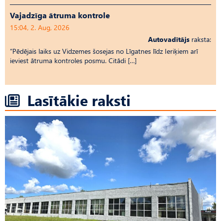
Vajadzīga ātruma kontrole
15:04, 2. Aug, 2026
Autovadītājs
raksta:
“Pēdējais laiks uz Vid­ze­mes šosejas no Līgatnes līdz Ieriķiem arī
ieviest ātruma kontroles posmu. Citādi […]
Lasītākie raksti