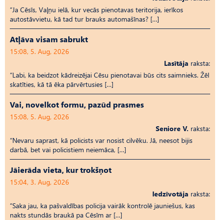
“Ja Cēsīs, Vaļņu ielā, kur vecās pienotavas teritorija, ierīkos
autostāvvietu, kā tad tur brauks automašīnas? […]
Atļāva visam sabrukt
15:08, 5. Aug, 2026
Lasītāja
raksta:
“Labi, ka beidzot kādreizējai Cēsu pienotavai būs cits saimnieks. Žēl
skatīties, kā tā ēka pārvērtusies […]
Vai, novelkot formu, pazūd prasmes
15:08, 5. Aug, 2026
Seniore V.
raksta:
“Nevaru saprast, kā policists var nosist cilvēku. Jā, neesot bijis
darbā, bet vai policistiem neiemāca, […]
Jāierāda vieta, kur trokšņot
15:04, 3. Aug, 2026
Iedzīvotāja
raksta:
“Saka jau, ka pašvaldības policija vairāk kontrolē jauniešus, kas
nakts stundās braukā pa Cēsīm ar […]