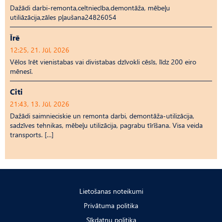
Dažādi darbi-remonta,celtniecība,demontāža, mēbeļu
utiliāzācija,zāles pļaušana24826054
Īrē
12:25, 21. Jūl, 2026
Vēlos īrēt vienistabas vai divistabas dzīvokli cēsīs, līdz 200 eiro
mēnesī.
Citi
21:43, 13. Jūl, 2026
Dažādi saimnieciskie un remonta darbi, demontāža-utilizācija,
sadzīves tehnikas, mēbeļu utilizācija, pagrabu tīrīšana. Visa veida
transports. […]
Lietošanas noteikumi
Privātuma politika
Sīkdatņu politika