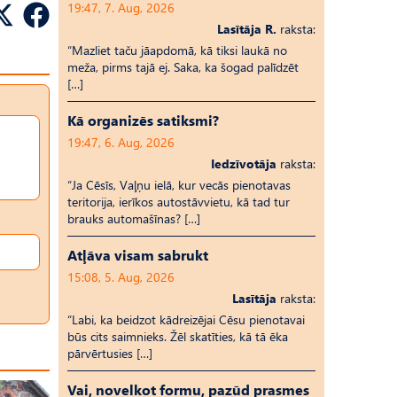
19:47, 7. Aug, 2026
Lasītāja R.
raksta:
“Mazliet taču jāapdomā, kā tiksi laukā no
meža, pirms tajā ej. Saka, ka šogad palīdzēt
[…]
Kā organizēs satiksmi?
19:47, 6. Aug, 2026
Iedzīvotāja
raksta:
“Ja Cēsīs, Vaļņu ielā, kur vecās pienotavas
teritorija, ierīkos autostāvvietu, kā tad tur
brauks automašīnas? […]
Atļāva visam sabrukt
15:08, 5. Aug, 2026
Lasītāja
raksta:
“Labi, ka beidzot kādreizējai Cēsu pienotavai
būs cits saimnieks. Žēl skatīties, kā tā ēka
pārvērtusies […]
Vai, novelkot formu, pazūd prasmes