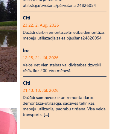
utilizācija/izvešana/pārvešana 24826054
Citi
23:22, 2. Aug, 2026
Dažādi darbi-remonta,celtniecība,demontāža,
mēbeļu utiliāzācija,zāles pļaušana24826054
Īrē
12:25, 21. Jūl, 2026
Vēlos īrēt vienistabas vai divistabas dzīvokli
cēsīs, līdz 200 eiro mēnesī.
Citi
21:43, 13. Jūl, 2026
Dažādi saimnieciskie un remonta darbi,
demontāža-utilizācija, sadzīves tehnikas,
mēbeļu utilizācija, pagrabu tīrīšana. Visa veida
transports. […]