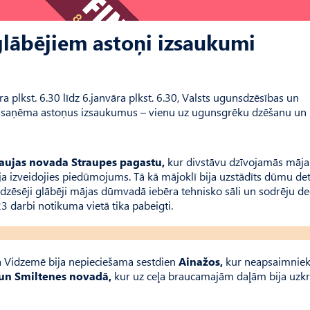
lābējiem astoņi izsaukumi
a plkst. 6.30 līdz 6.janvāra plkst. 6.30, Valsts ugunsdzēsības un
 saņēma astoņus izsaukumus – vienu uz ugunsgrēku dzēšanu un
aujas novada Straupes pagastu,
kur divstāvu dzīvojamās māja
a izveidojies piedūmojums. Tā kā mājoklī bija uzstādīts dūmu det
sdzēsēji glābēji mājas dūmvadā iebēra tehnisko sāli un sodrēju d
23 darbi notikuma vietā tika pabeigti.
a Vidzemē bija nepieciešama sestdien
Ainažos,
kur neapsaimniek
un Smiltenes novadā,
kur uz ceļa braucamajām daļām bija uzkr