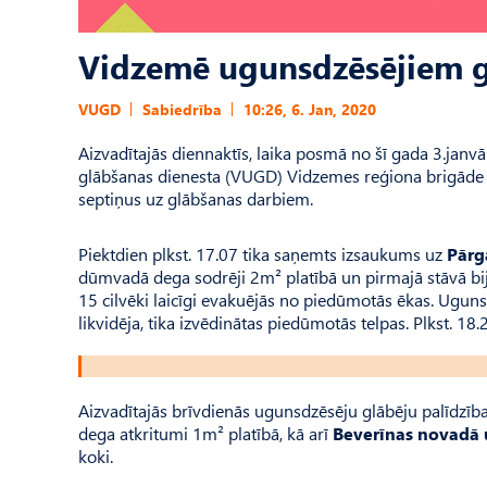
Vidzemē ugunsdzēsējiem g
VUGD
Sabiedrība
10:26, 6. Jan, 2020
Aizvadītajās diennaktīs, laika posmā no šī gada 3.janvār
glābšanas dienesta (VUGD) Vidzemes reģiona brigāde
septiņus uz glābšanas darbiem.
Piektdien plkst. 17.07 tika saņemts izsaukums uz
Pārg
dūmvadā dega sodrēji 2m² platībā un pirmajā stāvā bij
15 cilvēki laicīgi evakuējās no piedūmotās ēkas. Ugun
likvidēja, tika izvēdinātas piedūmotās telpas. Plkst. 18.
Aizvadītajās brīvdienās ugunsdzēsēju glābēju palīdzīb
dega atkritumi 1m² platībā, kā arī
Beverīnas novadā 
koki.