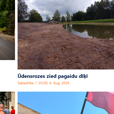
Ūdensrozes zied pagaidu dīķī
Sabiedrība
03:00, 4. Aug, 2026