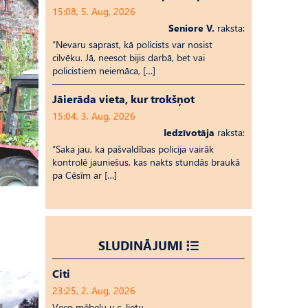
15:08, 5. Aug, 2026
Seniore V.
raksta:
“Nevaru saprast, kā policists var nosist
cilvēku. Jā, neesot bijis darbā, bet vai
policistiem neiemāca, […]
Jāierāda vieta, kur trokšņot
15:04, 3. Aug, 2026
Iedzīvotāja
raksta:
“Saka jau, ka pašvaldības policija vairāk
kontrolē jauniešus, kas nakts stundās braukā
pa Cēsīm ar […]
SLUDINĀJUMI
Citi
23:25, 2. Aug, 2026
Veco mēbeļu u.c. lietu