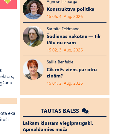
Agnese Leiburga
Konstruktīvā politika
15:05, 4. Aug, 2026
Sarmīte Feldmane
Šodienas nākotne — tik
tālu nu esam
15:02, 3. Aug, 2026
Sallija Benfelde
Cik mēs viens par otru
s
zinām?
ektors,
egšanu
15:01, 2. Aug, 2026
TAUTAS BALSS
otā ēkā
ituši
Laikam kļūstam vieglprātīgāki.
Apmaldamies mežā