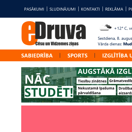
PASĀKUMI
SLUDINĀJUMI
KONTAKTI
REKLĀMA
P
+12° C, vē
Sestdiena, 8. augus
Vārda dienas:
Mudī
SABIEDRĪBA
SPORTS
IZGLĪTĪBA 