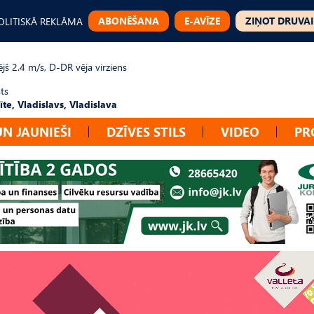
ABONĒŠANA
E-AVĪZE
ZIŅOT DRUVAI
OLITISKĀ REKLĀMA
jš 2.4 m/s, D-DR vēja virziens
ts
te, Vladislavs, Vladislava
UN JAUNIEŠI
DZĪVES STILS
VIDEO
PR