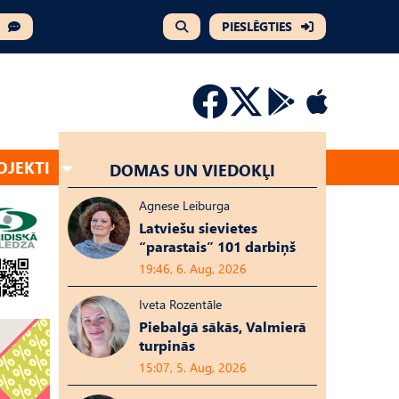
PIESLĒGTIES
OJEKTI
DOMAS UN VIEDOKĻI
Agnese Leiburga
Latviešu sievietes
“parastais” 101 darbiņš
19:46, 6. Aug, 2026
Iveta Rozentāle
Piebalgā sākās, Valmierā
turpinās
15:07, 5. Aug, 2026