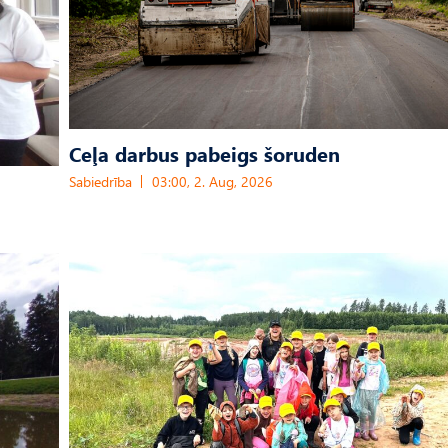
Ceļa darbus pabeigs šoruden
Sabiedrība
03:00, 2. Aug, 2026