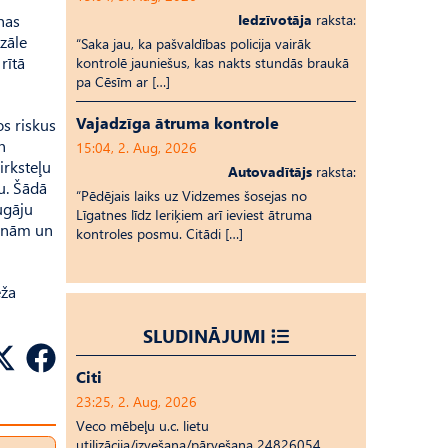
nas
Iedzīvotāja
raksta:
zāle
“Saka jau, ka pašvaldības policija vairāk
rītā
kontrolē jauniešus, kas nakts stundās braukā
pa Cēsīm ar […]
Vajadzīga ātruma kontrole
s riskus
n
15:04, 2. Aug, 2026
irksteļu
Autovadītājs
raksta:
u. Šādā
“Pēdējais laiks uz Vid­ze­mes šosejas no
ugāju
Līgatnes līdz Ieriķiem arī ieviest ātruma
šīnām un
kontroles posmu. Citādi […]
eža
SLUDINĀJUMI
Citi
23:25, 2. Aug, 2026
Veco mēbeļu u.c. lietu
utilizācija/izvešana/pārvešana 24826054