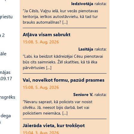
Iedzīvotāja
raksta:
“Ja Cēsīs, Vaļņu ielā, kur vecās pienotavas
griestu
teritorija, ierīkos autostāvvietu, kā tad tur
brauks automašīnas? […]
Atļāva visam sabrukt
a 2
15:08, 5. Aug, 2026
Lasītāja
raksta:
āle
“Labi, ka beidzot kādreizējai Cēsu pienotavai
būs cits saimnieks. Žēl skatīties, kā tā ēka
pārvērtusies […]
mājas
.09.17
Vai, novelkot formu, pazūd prasmes
15:08, 5. Aug, 2026
Seniore V.
raksta:
unsgrēks
“Nevaru saprast, kā policists var nosist
cilvēku. Jā, neesot bijis darbā, bet vai
policistiem neiemāca, […]
u dega
s
Jāierāda vieta, kur trokšņot
15:04, 3. Aug, 2026