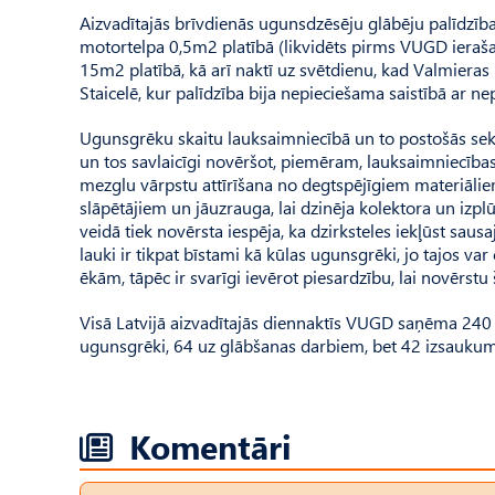
Aizvadītajās brīvdienās ugunsdzēsēju glābēju palīdzīb
motortelpa 0,5m2 platībā (likvidēts pirms VUGD ieraša
15m2 platībā, kā arī naktī uz svētdienu, kad Valmieras
Staicelē, kur palīdzība bija nepieciešama saistībā ar n
Ugunsgrēku skaitu lauksaimniecībā un to postošās seka
un tos savlaicīgi novēršot, piemēram, lauksaimniecība
mezglu vārpstu attīrīšana no degtspējīgiem materiāliem.
slāpētājiem un jāuzrauga, lai dzinēja kolektora un iz
veidā tiek novērsta iespēja, ka dzirksteles iekļūst sau
lauki ir tikpat bīstami kā kūlas ugunsgrēki, jo tajos va
ēkām, tāpēc ir svarīgi ievērot piesardzību, lai novērst
Visā Latvijā aizvadītajās diennaktīs VUGD saņēma 24
ugunsgrēki, 64 uz glābšanas darbiem, bet 42 izsaukum
Komentāri