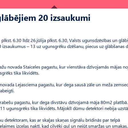
lābējiem 20 izsaukumi
 plkst. 6.30 līdz 26.jūlija plkst. 6.30, Valsts ugunsdzēsības un glā
 izsaukumus – 13 uz ugunsgrēku dzēšanu, piecus uz glābšanas 
bažu novada Staiceles pagastu, kur vienstāva dzīvojamās mājas n
grēks tika likvidēts.
es novada Lejasciema pagastu, kur dega sausā zāle un meža zemse
abeigti.
Drabešu pagastu, kur dega divstāvu dzīvojamā māja 80m2 platībā
.11 ugunsgrēks tika likvidēts. Mājoklī dūmu detektori nebija uzstād
 detektoram, kas ar skaļas skaņas signālu brīdinās par telpā
aimes izceļas naktī, kad cilvēki guļ un nejūt smaržas un smakas,