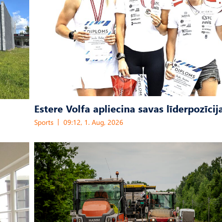
Estere Volfa apliecina savas līderpozīcij
Sports
09:12, 1. Aug, 2026