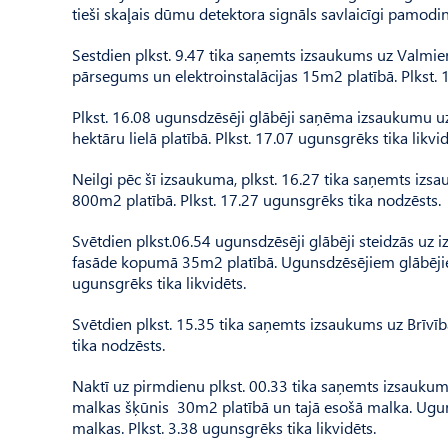
tieši skaļais dūmu detektora signāls savlaicīgi pamodin
Sestdien plkst. 9.47 tika saņemts izsaukums uz Valmier
pārsegums un elektroinstalācijas 15m2 platībā. Plkst. 1
Plkst. 16.08 ugunsdzēsēji glābēji saņēma izsaukumu u
hektāru lielā platībā. Plkst. 17.07 ugunsgrēks tika likvid
Neilgi pēc šī izsaukuma, plkst. 16.27 tika saņemts i
800m2 platībā. Plkst. 17.27 ugunsgrēks tika nodzēsts.
Svētdien plkst.06.54 ugunsdzēsēji glābēji steidzās uz
fasāde kopumā 35m2 platībā. Ugunsdzēsējiem glābējie
ugunsgrēks tika likvidēts.
Svētdien plkst. 15.35 tika saņemts izsaukums uz Brīvīb
tika nodzēsts.
Naktī uz pirmdienu plkst. 00.33 tika saņemts izsauku
malkas šķūnis 30m2 platībā un tajā esošā malka. Ug
malkas. Plkst. 3.38 ugunsgrēks tika likvidēts.