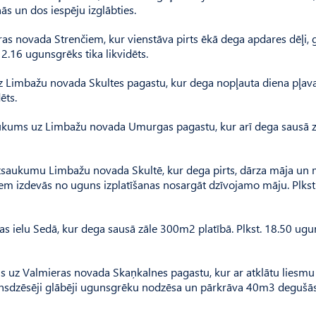
ās un dos iespēju izglābties.
as novada Strenčiem, kur vienstāva pirts ēkā dega apdares dēļi, 
2.16 ugunsgrēks tika likvidēts.
z Limbažu novada Skultes pagastu, kur dega nopļauta diena pļav
ēts.
zsaukums uz Limbažu novada Umurgas pagastu, kur arī dega sausā z
 izsaukumu Limbažu novada Skultē, kur dega pirts, dārza māja un 
m izdevās no uguns izplatīšanas nosargāt dzīvojamo māju. Plkst
as ielu Sedā, kur dega sausā zāle 300m2 platībā. Plkst. 18.50 ug
ms uz Valmieras novada Skaņkalnes pagastu, kur ar atklātu liesm
unsdzēsēji glābēji ugunsgrēku nodzēsa un pārkrāva 40m3 degušā