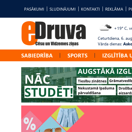
PASĀKUMI
SLUDINĀJUMI
KONTAKTI
REKLĀMA
P
+19° C, vē
Ceturtdiena, 6. au
Vārda dienas:
Asko
SABIEDRĪBA
SPORTS
IZGLĪTĪBA 