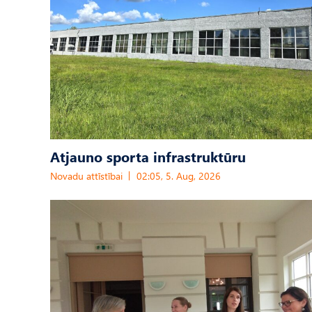
Atjauno sporta infrastruktūru
Novadu attīstībai
02:05, 5. Aug, 2026