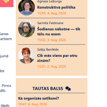
Agnese Leiburga
Konstruktīvā politika
15:05, 4. Aug, 2026
Sarmīte Feldmane
Šodienas nākotne — tik
bšanas
tālu nu esam
darbiem
15:02, 3. Aug, 2026
Sallija Benfelde
Cik mēs viens par otru
ojumē
zinām?
15:01, 2. Aug, 2026
dze
. Pirms
TAUTAS BALSS
īti.
Kā organizēs satiksmi?
19:47, 6. Aug, 2026
 tāpēc