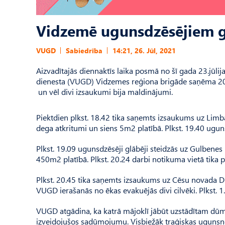
Vidzemē ugunsdzēsējiem g
VUGD
Sabiedrība
14:21, 26. Jūl, 2021
Aizvadītajās diennaktīs laika posmā no šī gada 23.jūlija
dienesta (VUGD) Vidzemes reģiona brigāde saņēma 20
un vēl divi izsaukumi bija maldinājumi.
Piektdien plkst. 18.42 tika saņemts izsaukums uz Lim
dega atkritumi un siens 5m2 platībā. Plkst. 19.40 uguns
Plkst. 19.09 ugunsdzēsēji glābēji steidzās uz Gulben
450m2 platībā. Plkst. 20.24 darbi notikuma vietā tika p
Plkst. 20.45 tika saņemts izsaukums uz Cēsu novada 
VUGD ierašanās no ēkas evakuējās divi cilvēki. Plkst. 1
VUGD atgādina, ka katrā mājoklī jābūt uzstādītam dūmu
izveidojušos sadūmojumu. Visbiežāk traģiskas ugunsnel