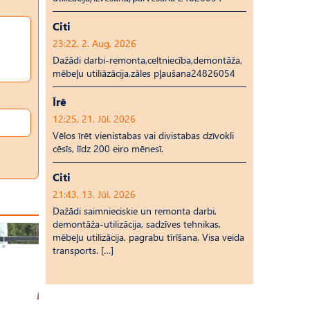
Citi
23:22, 2. Aug, 2026
Dažādi darbi-remonta,celtniecība,demontāža,
mēbeļu utiliāzācija,zāles pļaušana24826054
Īrē
12:25, 21. Jūl, 2026
Vēlos īrēt vienistabas vai divistabas dzīvokli
cēsīs, līdz 200 eiro mēnesī.
Citi
21:43, 13. Jūl, 2026
Dažādi saimnieciskie un remonta darbi,
demontāža-utilizācija, sadzīves tehnikas,
mēbeļu utilizācija, pagrabu tīrīšana. Visa veida
transports. […]