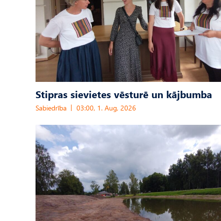
Stipras sievietes vēsturē un kājbumba
Sabiedrība
03:00, 1. Aug, 2026