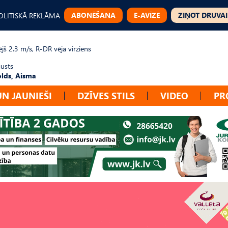
ABONĒŠANA
E-AVĪZE
ZIŅOT DRUVAI
OLITISKĀ REKLĀMA
jš 2.3 m/s, R-DR vēja virziens
gusts
lds, Aisma
UN JAUNIEŠI
DZĪVES STILS
VIDEO
PR