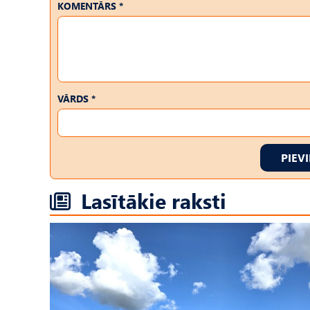
KOMENTĀRS *
VĀRDS *
PIEV
Lasītākie raksti