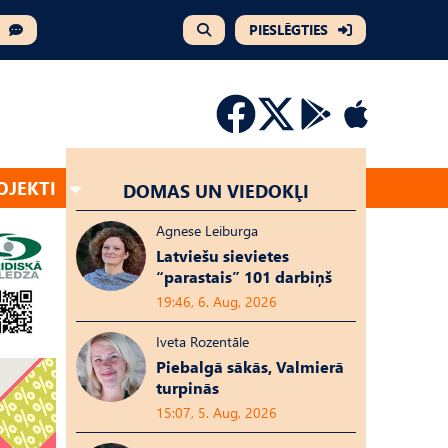
PIESLĒGTIES
OJEKTI
DOMAS UN VIEDOKĻI
Agnese Leiburga
Latviešu sievietes
“parastais” 101 darbiņš
19:46, 6. Aug, 2026
Iveta Rozentāle
Piebalgā sākās, Valmierā
turpinās
15:07, 5. Aug, 2026