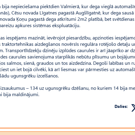
a bija nepieciešama piektdien Valmierā, kur dega vieglā automašī
nās), Cēsu novada Līgatnes pagastā Augšlīgatnē, kur dega sausā 
 novada Ķoņu pagastā dega atkritumi 2m2 platībā, bet svētdienas 
epareizu apkures sistēmas ekspluatāciju.
s iespējams mazināt, ievērojot piesardzību, apzinoties iespējamo
s traktortehnikas aizdegšanos novērsīs regulāra rotējošo detaļu u
 Transportlīdzekļu dzinēju izplūdes caurules ir arī jāaprīko ar dz
plūdes caurules savienojuma starplikās nebūtu plīsumu un bojājum
sajos salmos, sienā, graudos un tos aizdedzina. Degoši labības un r
r ciest un iet bojā cilvēki, kā arī liesmas var pārmesties uz automa
u šādu ugunsgrēku izcelšanos.
0 izsaukumus – 134 uz ugunsgrēku dzēšanu, no kuriem 14 bija m
i bija maldinājumi.
Dalies: