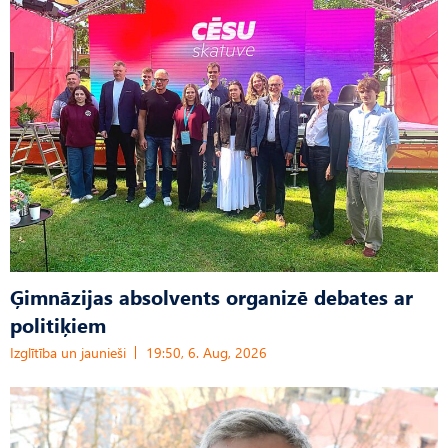
Ģimnāzijas absolvents organizē debates ar
politiķiem
Izglītība un jaunieši
19:50, 6. Aug, 2026