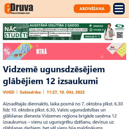
ABONĒŠANA
Vidzemē ugunsdzēsējiem
glābējiem 12 izsaukumi
VUGD
Sabiedrība
11:27, 10. Okt, 2022
Aizvadītajās diennaktīs, laika posmā no 7. oktobra plkst. 6.30
līdz 10. oktobra plkst. 6.30, Valsts ugunsdzēsības un
glābšanas dienesta Vidzemes reģiona brigāde saņēma 12
izsaukumus – vienu uz ugunsgrēku dzēšanu, deviņus uz
glābšanas darbiem, bet vēl viens bija maldinājums.