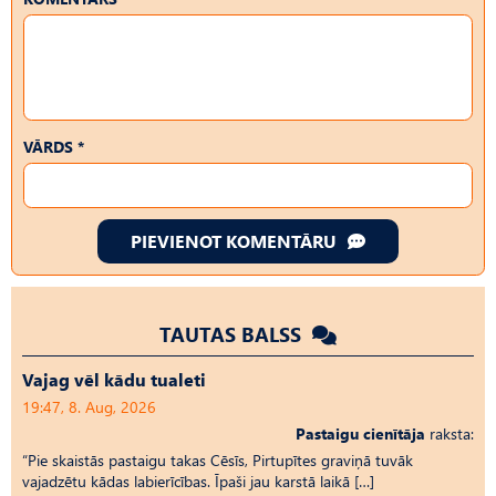
VĀRDS *
PIEVIENOT KOMENTĀRU
TAUTAS BALSS
Vajag vēl kādu tualeti
19:47, 8. Aug, 2026
Pastaigu cienītāja
raksta:
“Pie skaistās pastaigu takas Cēsīs, Pirtupītes graviņā tuvāk
vajadzētu kādas labierīcības. Īpaši jau karstā laikā […]