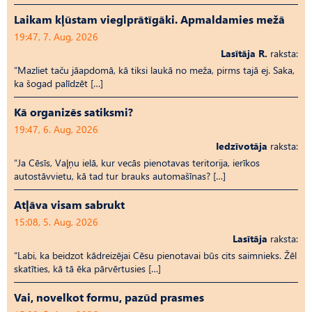
Laikam kļūstam vieglprātīgāki. Apmaldamies mežā
19:47, 7. Aug, 2026
Lasītāja R.
raksta:
“Mazliet taču jāapdomā, kā tiksi laukā no meža, pirms tajā ej. Saka,
ka šogad palīdzēt […]
Kā organizēs satiksmi?
19:47, 6. Aug, 2026
Iedzīvotāja
raksta:
“Ja Cēsīs, Vaļņu ielā, kur vecās pienotavas teritorija, ierīkos
autostāvvietu, kā tad tur brauks automašīnas? […]
Atļāva visam sabrukt
15:08, 5. Aug, 2026
Lasītāja
raksta:
“Labi, ka beidzot kādreizējai Cēsu pienotavai būs cits saimnieks. Žēl
skatīties, kā tā ēka pārvērtusies […]
Vai, novelkot formu, pazūd prasmes