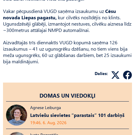
Vakar pēcpusdienā VUGD saņēma izsaukumu uz
Cēsu
novada Liepas pagastu,
kur cilvēks noslīdējis no klints.
Ugunsdzēsēji glābēji, izmantojot nestuves, cilvēku aiznesa līdz
~300metrus attālajai NMPD automašīnai.
Aizvadītajās trīs diennaktīs VUGD kopumā saņēma 126
izsaukumus – 41 uz ugunsgrēku dzēšanu, no tiem viens bija
meža ugunsgrēks, 60 uz glābšanas darbiem, bet 25 izsaukumi
bija maldinājumi.
Dalies:
DOMAS UN VIEDOKĻI
Agnese Leiburga
Latviešu sievietes “parastais” 101 darbiņš
19:46, 6. Aug, 2026
Iveta Rozentāle