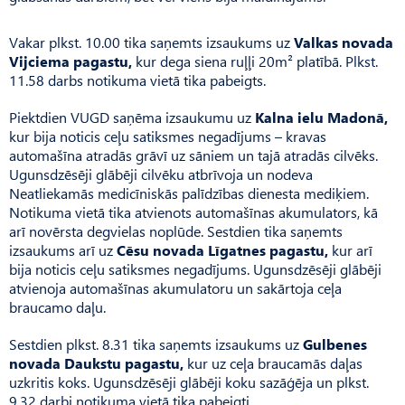
Vakar plkst. 10.00 tika saņemts izsaukums uz
Valkas novada
Vijciema pagastu,
kur dega siena ruļļi 20m² platībā. Plkst.
11.58 darbs notikuma vietā tika pabeigts.
Piektdien VUGD saņēma izsaukumu uz
Kalna ielu Madonā,
kur bija noticis ceļu satiksmes negadījums – kravas
automašīna atradās grāvī uz sāniem un tajā atradās cilvēks.
Ugunsdzēsēji glābēji cilvēku atbrīvoja un nodeva
Neatliekamās medicīniskās palīdzības dienesta mediķiem.
Notikuma vietā tika atvienots automašīnas akumulators, kā
arī novērsta degvielas noplūde. Sestdien tika saņemts
izsaukums arī uz
Cēsu novada Līgatnes pagastu,
kur arī
bija noticis ceļu satiksmes negadījums. Ugunsdzēsēji glābēji
atvienoja automašīnas akumulatoru un sakārtoja ceļa
braucamo daļu.
Sestdien plkst. 8.31 tika saņemts izsaukums uz
Gulbenes
novada Daukstu pagastu,
kur uz ceļa braucamās daļas
uzkritis koks. Ugunsdzēsēji glābēji koku sazāģēja un plkst.
9.32 darbi notikuma vietā tika pabeigti.