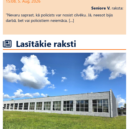
15:08, 5. Aug, 2026
Seniore V.
raksta:
“Nevaru saprast, kā policists var nosist cilvēku. Jā, neesot bijis
darbā, bet vai policistiem neiemāca, […]
Lasītākie raksti