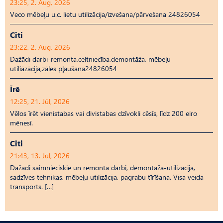
23:25, 2. Aug, 2026
Veco mēbeļu u.c. lietu utilizācija/izvešana/pārvešana 24826054
Citi
23:22, 2. Aug, 2026
Dažādi darbi-remonta,celtniecība,demontāža, mēbeļu
utiliāzācija,zāles pļaušana24826054
Īrē
12:25, 21. Jūl, 2026
Vēlos īrēt vienistabas vai divistabas dzīvokli cēsīs, līdz 200 eiro
mēnesī.
Citi
21:43, 13. Jūl, 2026
Dažādi saimnieciskie un remonta darbi, demontāža-utilizācija,
sadzīves tehnikas, mēbeļu utilizācija, pagrabu tīrīšana. Visa veida
transports. […]