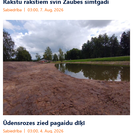
Rakstu rakstiem svin Zaubes simtgadi
Sabiedrība
03:00, 7. Aug, 2026
Ūdensrozes zied pagaidu dīķī
Sabiedrība
03:00, 4. Aug, 2026