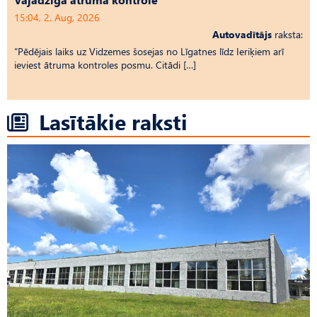
15:04, 2. Aug, 2026
Autovadītājs
raksta:
“Pēdējais laiks uz Vid­ze­mes šosejas no Līgatnes līdz Ieriķiem arī
ieviest ātruma kontroles posmu. Citādi […]
Lasītākie raksti