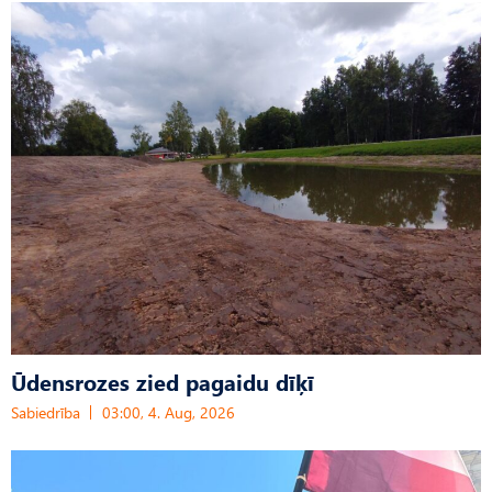
Ūdensrozes zied pagaidu dīķī
Sabiedrība
03:00, 4. Aug, 2026