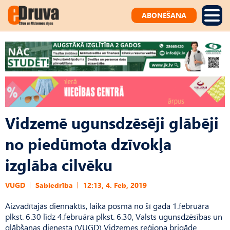
ABONĒŠANA
Vidzemē ugunsdzēsēji glābēji
no piedūmota dzīvokļa
izglāba cilvēku
VUGD
Sabiedrība
12:13, 4. Feb, 2019
Aizvadītajās diennaktīs, laika posmā no šī gada 1.februāra
plkst. 6.30 līdz 4.februāra plkst. 6.30, Valsts ugunsdzēsības un
glābšanas dienesta (VUGD) Vidzemes reģiona brigāde