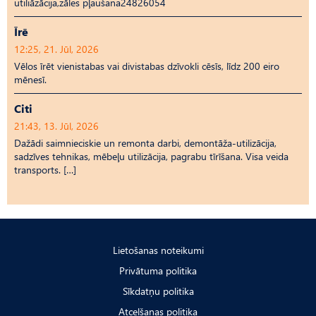
utiliāzācija,zāles pļaušana24826054
Īrē
12:25, 21. Jūl, 2026
Vēlos īrēt vienistabas vai divistabas dzīvokli cēsīs, līdz 200 eiro
mēnesī.
Citi
21:43, 13. Jūl, 2026
Dažādi saimnieciskie un remonta darbi, demontāža-utilizācija,
sadzīves tehnikas, mēbeļu utilizācija, pagrabu tīrīšana. Visa veida
transports. […]
Lietošanas noteikumi
Privātuma politika
Sīkdatņu politika
Atcelšanas politika