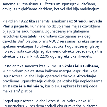
saņēma 15 izsaukumus – četrus uz ugunsgrēku dzēšanu,
deviņus uz glābšanas darbiem, bet vēl divi bija maldinājumi.
Piektdien 19.22 tika saņemts izsaukums uz
Strenču novada
Plāņu pagastu,
kur vienā no dzīvojamās mājas dzīvokļiem
bija jūtams sadūmojums. Ugunsdzēsējiem glābējiem
ierodoties konstatēts, ka divstāvu dzīvojamās ēkā deg
dzīvoklis 8m² platībā. pirms VUGD ierašanās no ēkas saviem
spēkiem evakuējās 15 cilvēki. Savukārt ugunsdzēsēji glābēji
no sadūmotā dzīvokļa izglāba vienu cilvēku, bet evakuēja trīs
cilvēkus un suni. Plkst. 22.05 ugunsgrēks tika likvidēts.
Sestdien tika saņemts izsaukums uz
Skolas ielu Gulbenē,
kur cilvēkam piektā stāva balkona margās iesprūdusi kāja.
Ugunsdzēsēji glābēji kāju operatīvi atbrīvoja. Aizvadītajās
brīvdienās ugunsdzēsēju glābēju palīdzība bija nepieciešama
arī
Dārza ielā Valmierā,
kur blakus apkures krāsnij dega
malka 1m² platībā.
Šogad ugunsdzēsēji glābēji dzēsuši jau vairāk nekā 100
ugunsgrēkus, kuros dega sodrēji ēku dūmvados. Vidzemē