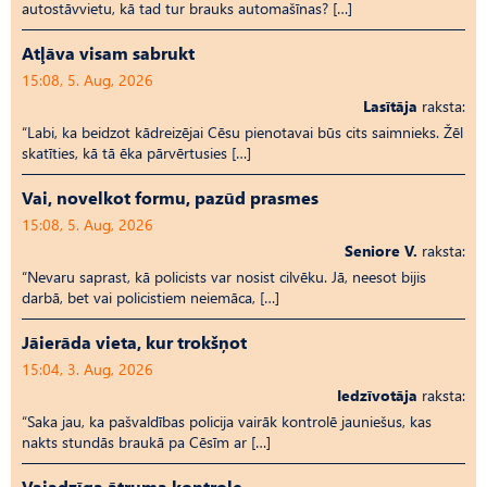
autostāvvietu, kā tad tur brauks automašīnas? […]
Atļāva visam sabrukt
15:08, 5. Aug, 2026
Lasītāja
raksta:
“Labi, ka beidzot kādreizējai Cēsu pienotavai būs cits saimnieks. Žēl
skatīties, kā tā ēka pārvērtusies […]
Vai, novelkot formu, pazūd prasmes
15:08, 5. Aug, 2026
Seniore V.
raksta:
“Nevaru saprast, kā policists var nosist cilvēku. Jā, neesot bijis
darbā, bet vai policistiem neiemāca, […]
Jāierāda vieta, kur trokšņot
15:04, 3. Aug, 2026
Iedzīvotāja
raksta:
“Saka jau, ka pašvaldības policija vairāk kontrolē jauniešus, kas
nakts stundās braukā pa Cēsīm ar […]
Vajadzīga ātruma kontrole