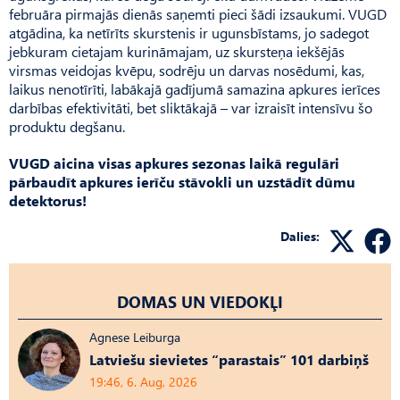
februāra pirmajās dienās saņemti pieci šādi izsaukumi. VUGD
atgādina, ka netīrīts skurstenis ir ugunsbīstams, jo sadegot
jebkuram cietajam kurināmajam, uz skursteņa iekšējās
virsmas veidojas kvēpu, sodrēju un darvas nosēdumi, kas,
laikus nenotīrīti, labākajā gadījumā samazina apkures ierīces
darbības efektivitāti, bet sliktākajā – var izraisīt intensīvu šo
produktu degšanu.
VUGD aicina visas apkures sezonas laikā regulāri
pārbaudīt apkures ierīču stāvokli un uzstādīt dūmu
detektorus!
Dalies:
DOMAS UN VIEDOKĻI
Agnese Leiburga
Latviešu sievietes “parastais” 101 darbiņš
19:46, 6. Aug, 2026