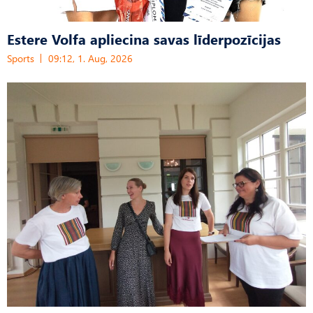
Estere Volfa apliecina savas līderpozīcijas
Sports
09:12, 1. Aug, 2026