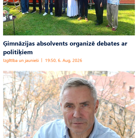
Ģimnāzijas absolvents organizē debates ar
politiķiem
Izglītība un jaunieši
19:50, 6. Aug, 2026