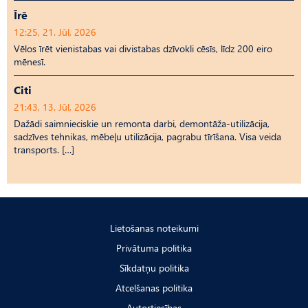
Īrē
12:25, 21. Jūl, 2026
Vēlos īrēt vienistabas vai divistabas dzīvokli cēsīs, līdz 200 eiro
mēnesī.
Citi
21:43, 13. Jūl, 2026
Dažādi saimnieciskie un remonta darbi, demontāža-utilizācija,
sadzīves tehnikas, mēbeļu utilizācija, pagrabu tīrīšana. Visa veida
transports. […]
Lietošanas noteikumi
Privātuma politika
Sīkdatņu politika
Atcelšanas politika
Autortiesības