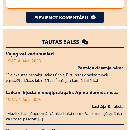
PIEVIENOT KOMENTĀRU
TAUTAS BALSS
Vajag vēl kādu tualeti
19:47, 8. Aug, 2026
Pastaigu cienītāja
raksta:
“Pie skaistās pastaigu takas Cēsīs, Pirtupītes graviņā tuvāk
vajadzētu kādas labierīcības. Īpaši jau karstā laikā […]
Laikam kļūstam vieglprātīgāki. Apmaldamies mežā
19:47, 7. Aug, 2026
Lasītāja R.
raksta:
“Mazliet taču jāapdomā, kā tiksi laukā no meža, pirms tajā ej. Saka,
ka šogad palīdzēt […]