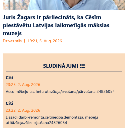
Juris Žagars ir pārliecināts, ka Cēsīm
piestāvētu Latvijas laikmetīgās mākslas
muzejs
Dzīves stils
19:21, 6. Aug, 2026
SLUDINĀJUMI
Citi
23:25, 2. Aug, 2026
Veco mēbeļu u.c. lietu utilizācija/izvešana/pārvešana 24826054
Citi
23:22, 2. Aug, 2026
Dažādi darbi-remonta,celtniecība,demontāža, mēbeļu
utiliāzācija,zāles pļaušana24826054