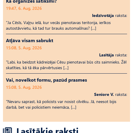
Kā organizēs satiksmi?
19:47, 6. Aug, 2026
Iedzīvotāja
raksta:
“Ja Cēsīs, Vaļņu ielā, kur vecās pienotavas teritorija, ierīkos
autostāvvietu, kā tad tur brauks automašīnas? […]
Atļāva visam sabrukt
15:08, 5. Aug, 2026
Lasītāja
raksta:
“Labi, ka beidzot kādreizējai Cēsu pienotavai būs cits saimnieks. Žēl
skatīties, kā tā ēka pārvērtusies […]
Vai, novelkot formu, pazūd prasmes
15:08, 5. Aug, 2026
Seniore V.
raksta:
“Nevaru saprast, kā policists var nosist cilvēku. Jā, neesot bijis
darbā, bet vai policistiem neiemāca, […]
Lasītākie raksti