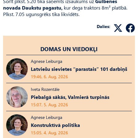
Šorīt plkst. 5.20 tika saņemts izsaukums uz
Gulbenes
novada Daukstu pagastu,
kur dega traktors 8m² platībā.
Plkst. 7.05 ugunsgrēks tika likvidēts.
Dalies:
DOMAS UN VIEDOKĻI
Agnese Leiburga
Latviešu sievietes “parastais” 101 darbiņš
19:46, 6. Aug, 2026
Iveta Rozentāle
Piebalgā sākās, Valmierā turpinās
15:07, 5. Aug, 2026
Agnese Leiburga
Konstruktīvā politika
15:05, 4. Aug, 2026