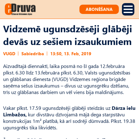
ABONĒŠANA
Vidzemē ugunsdzēsēji glābēji
devās uz sešiem izsaukumiem
VUGD
Sabiedrība
13:50, 13. Feb, 2019
Aizvadītajā diennaktī, laika posmā no šī gada 12.februāra
plkst. 6.30 līdz 13.februāra plkst. 6.30, Valsts ugunsdzēsības
un glābšanas dienesta (VUGD) Vidzemes reģiona brigāde
saņēma sešus izsaukumus – divus uz ugunsgrēku dzēšanu,
trīs uz glābšanas darbiem un vēl viens bija maldinājums.
Vakar plkst. 17.59 ugunsdzēsēji glābēji steidzās uz
Dārza ielu
Limbažos,
kur divstāvu dzīvojamā mājā dega starpstāvu
konstrukcijas 1m² platībā, kā arī sodrēji dūmvadā. Plkst. 19.38
ugunsgrēks tika likvidēts.