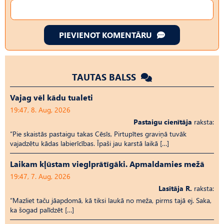
PIEVIENOT KOMENTĀRU
TAUTAS BALSS
Vajag vēl kādu tualeti
19:47, 8. Aug, 2026
Pastaigu cienītāja
raksta:
“Pie skaistās pastaigu takas Cēsīs, Pirtupītes graviņā tuvāk
vajadzētu kādas labierīcības. Īpaši jau karstā laikā […]
Laikam kļūstam vieglprātīgāki. Apmaldamies mežā
19:47, 7. Aug, 2026
Lasītāja R.
raksta:
“Mazliet taču jāapdomā, kā tiksi laukā no meža, pirms tajā ej. Saka,
ka šogad palīdzēt […]