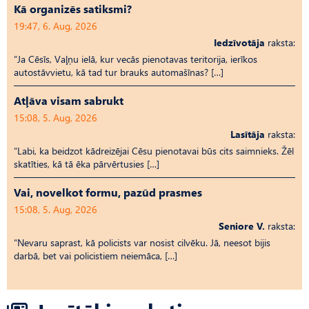
Kā organizēs satiksmi?
19:47, 6. Aug, 2026
Iedzīvotāja
raksta:
“Ja Cēsīs, Vaļņu ielā, kur vecās pienotavas teritorija, ierīkos
autostāvvietu, kā tad tur brauks automašīnas? […]
Atļāva visam sabrukt
15:08, 5. Aug, 2026
Lasītāja
raksta:
“Labi, ka beidzot kādreizējai Cēsu pienotavai būs cits saimnieks. Žēl
skatīties, kā tā ēka pārvērtusies […]
Vai, novelkot formu, pazūd prasmes
15:08, 5. Aug, 2026
Seniore V.
raksta:
“Nevaru saprast, kā policists var nosist cilvēku. Jā, neesot bijis
darbā, bet vai policistiem neiemāca, […]