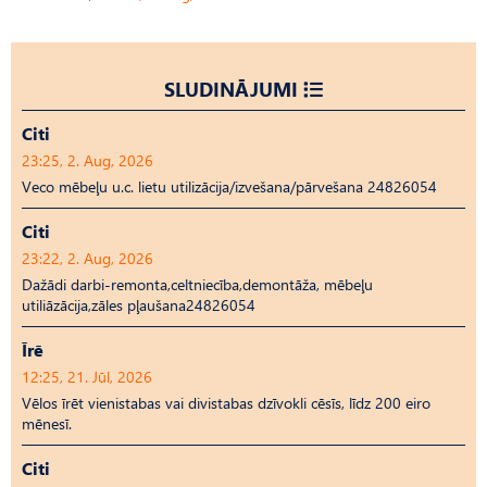
SLUDINĀJUMI
Citi
23:25, 2. Aug, 2026
Veco mēbeļu u.c. lietu utilizācija/izvešana/pārvešana 24826054
Citi
23:22, 2. Aug, 2026
Dažādi darbi-remonta,celtniecība,demontāža, mēbeļu
utiliāzācija,zāles pļaušana24826054
Īrē
12:25, 21. Jūl, 2026
Vēlos īrēt vienistabas vai divistabas dzīvokli cēsīs, līdz 200 eiro
mēnesī.
Citi