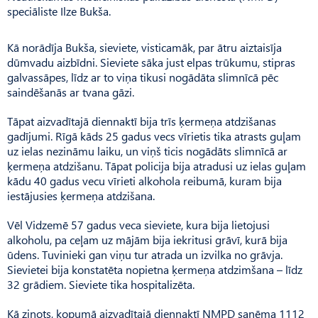
speciāliste Ilze Bukša.
Kā norādīja Bukša, sieviete, visticamāk, par ātru aiztaisīja
dūmvadu aizbīdni. Sieviete sāka just elpas trūkumu, stipras
galvassāpes, līdz ar to viņa tikusi nogādāta slimnīcā pēc
saindēšanās ar tvana gāzi.
Tāpat aizvadītajā diennaktī bija trīs ķermeņa atdzišanas
gadījumi. Rīgā kāds 25 gadus vecs vīrietis tika atrasts guļam
uz ielas nezināmu laiku, un viņš ticis nogādāts slimnīcā ar
ķermeņa atdzišanu. Tāpat policija bija atradusi uz ielas guļam
kādu 40 gadus vecu vīrieti alkohola reibumā, kuram bija
iestājusies ķermeņa atdzišana.
Vēl Vidzemē 57 gadus veca sieviete, kura bija lietojusi
alkoholu, pa ceļam uz mājām bija iekritusi grāvī, kurā bija
ūdens. Tuvinieki gan viņu tur atrada un izvilka no grāvja.
Sievietei bija konstatēta nopietna ķermeņa atdzimšana – līdz
32 grādiem. Sieviete tika hospitalizēta.
Kā ziņots, kopumā aizvadītajā diennaktī NMPD saņēma 1112