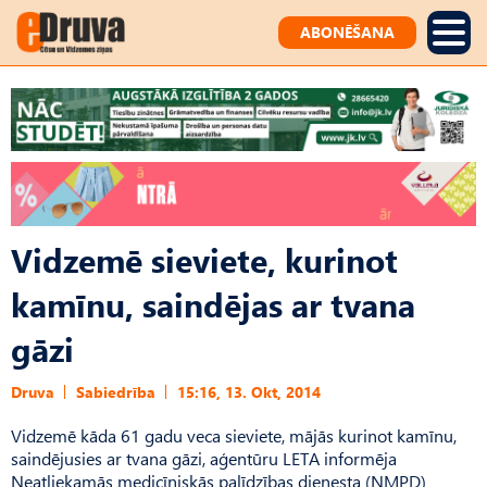
ABONĒŠANA
Vidzemē sieviete, kurinot
kamīnu, saindējas ar tvana
gāzi
Druva
Sabiedrība
15:16, 13. Okt, 2014
Vidzemē kāda 61 gadu veca sieviete, mājās kurinot kamīnu,
saindējusies ar tvana gāzi, aģentūru LETA informēja
Neatliekamās medicīniskās palīdzības dienesta (NMPD)