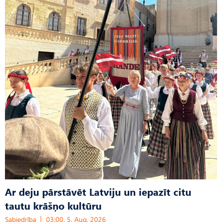
Ar deju pārstāvēt Latviju un iepazīt citu
tautu krāšņo kultūru
Sabiedrība
03:00, 5. Aug, 2026