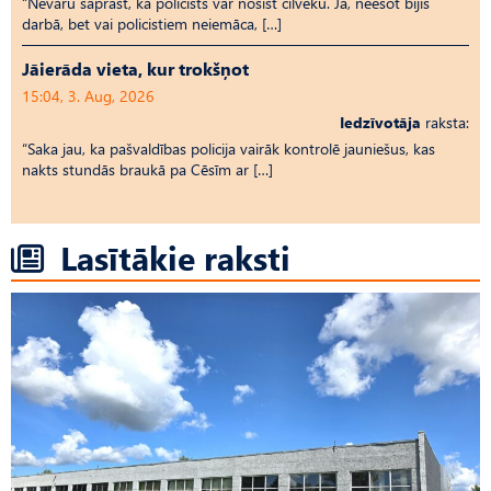
“Nevaru saprast, kā policists var nosist cilvēku. Jā, neesot bijis
darbā, bet vai policistiem neiemāca, […]
Jāierāda vieta, kur trokšņot
15:04, 3. Aug, 2026
Iedzīvotāja
raksta:
“Saka jau, ka pašvaldības policija vairāk kontrolē jauniešus, kas
nakts stundās braukā pa Cēsīm ar […]
Lasītākie raksti