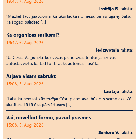
19:47, 7. Aug, 2026
Lasītāja R.
raksta:
“Mazliet taču jāapdomā, kā tiksi laukā no meža, pirms tajā ej. Saka,
ka šogad palīdzēt […]
Kā organizēs satiksmi?
19:47, 6. Aug, 2026
Iedzīvotāja
raksta:
“Ja Cēsīs, Vaļņu ielā, kur vecās pienotavas teritorija, ierīkos
autostāvvietu, kā tad tur brauks automašīnas? […]
Atļāva visam sabrukt
15:08, 5. Aug, 2026
Lasītāja
raksta:
“Labi, ka beidzot kādreizējai Cēsu pienotavai būs cits saimnieks. Žēl
skatīties, kā tā ēka pārvērtusies […]
Vai, novelkot formu, pazūd prasmes
15:08, 5. Aug, 2026
Seniore V.
raksta: