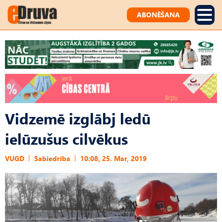
ABONĒŠANA
Vidzemē izglābj ledū
ielūzušus cilvēkus
VUGD
Sabiedrība
10:08, 25. Mar, 2019