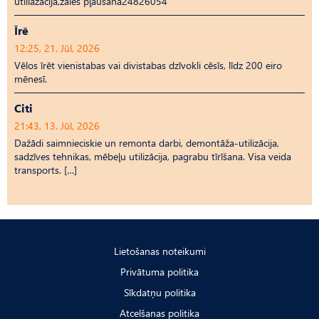
utiliāzācija,zāles pļaušana24826054
Īrē
12:25, 21. Jūl, 2026
Vēlos īrēt vienistabas vai divistabas dzīvokli cēsīs, līdz 200 eiro
mēnesī.
Citi
21:43, 13. Jūl, 2026
Dažādi saimnieciskie un remonta darbi, demontāža-utilizācija,
sadzīves tehnikas, mēbeļu utilizācija, pagrabu tīrīšana. Visa veida
transports. […]
Lietošanas noteikumi
Privātuma politika
Sīkdatņu politika
Atcelšanas politika