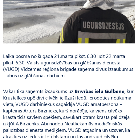
Laika posmā no šī gada 21.marta plkst. 6.30 līdz 22.marta
plkst. 6.30, Valsts ugunsdzēsības un glābšanas dienesta
(VUGD) Vidzemes reģiona brigāde saņēma divus izsaukumus
– abus uz glābšanas darbiem.
Vakar tika saņemts izsaukums uz
Brīvības ielu Gulbenē
, kur
Krustalīces upē divi cilvēki ielūzuši ledū. Ierodoties notikuma
vietā, VUGD darbiniekus sagaidīja VUGD amatpersona –
kapteinis Arturs Birznieks, kurš norādīja, ka viens cilvēks
krastā ticis saviem spēkiem, savukārt otram krastā palīdzēja
izkļūt A.Birzienks. Abi nodoti Neatliekamās medicīniskās
palīdzības dienesta mediķiem. VUGD atgādina un uzsver, ka
atrasties uz ledus ir ļoti bīstami un tas apdraud cilvēka