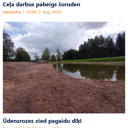
Ceļa darbus pabeigs šoruden
Sabiedrība
03:00, 2. Aug, 2026
Ūdensrozes zied pagaidu dīķī