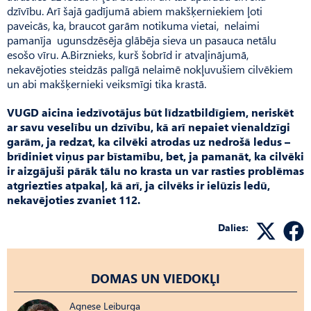
dzīvību. Arī šajā gadījumā abiem makšķerniekiem ļoti
paveicās, ka, braucot garām notikuma vietai, nelaimi
pamanīja ugunsdzēsēja glābēja sieva un pasauca netālu
esošo vīru. A.Birznieks, kurš šobrīd ir atvaļinājumā,
nekavējoties steidzās palīgā nelaimē nokļuvušiem cilvēkiem
un abi makšķernieki veiksmīgi tika krastā.
VUGD aicina iedzīvotājus būt līdzatbildīgiem, neriskēt
ar savu veselību un dzīvību, kā arī nepaiet vienaldzīgi
garām, ja redzat, ka cilvēki atrodas uz nedrošā ledus –
brīdiniet viņus par bīstamību, bet, ja pamanāt, ka cilvēki
ir aizgājuši pārāk tālu no krasta un var rasties problēmas
atgriezties atpakaļ, kā arī, ja cilvēks ir ielūzis ledū,
nekavējoties zvaniet 112.
Dalies:
DOMAS UN VIEDOKĻI
Agnese Leiburga