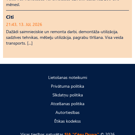
mēnesī.
Citi
21:43, 13. Jūl, 2026
Dažādi saimnieciskie un remonta darbi, demontāža-utilizācija,
sadzīves tehnikas, mēbeļu utilizācija, pagrabu tīrīšana. Visa veida
transports. […]
Lietošanas noteikumi
Privātuma politika
Sīkdatņu politika
Atcelšanas politika
Autortiesības
Ētikas kodekss
Visas tiesības paturētas
SIA "Cēsu Druva"
© 2026