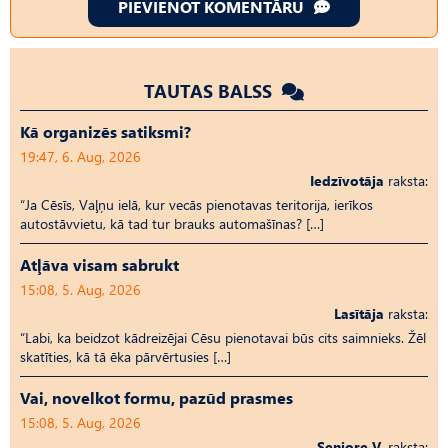
PIEVIENOT KOMENTĀRU
TAUTAS BALSS
Kā organizēs satiksmi?
19:47, 6. Aug, 2026
Iedzīvotāja
raksta:
“Ja Cēsīs, Vaļņu ielā, kur vecās pienotavas teritorija, ierīkos
autostāvvietu, kā tad tur brauks automašīnas? […]
Atļāva visam sabrukt
15:08, 5. Aug, 2026
Lasītāja
raksta:
“Labi, ka beidzot kādreizējai Cēsu pienotavai būs cits saimnieks. Žēl
skatīties, kā tā ēka pārvērtusies […]
Vai, novelkot formu, pazūd prasmes
15:08, 5. Aug, 2026
Seniore V.
raksta: