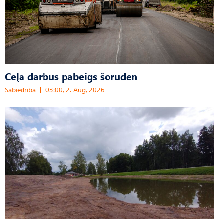
Ceļa darbus pabeigs šoruden
Sabiedrība
03:00, 2. Aug, 2026