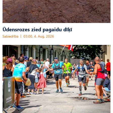
Ūdensrozes zied pagaidu dīķī
Sabiedrība
03:00, 4. Aug, 2026