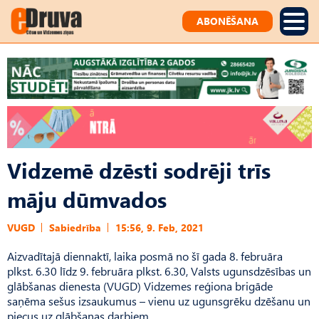
ABONĒŠANA
Vidzemē dzēsti sodrēji trīs
māju dūmvados
VUGD
Sabiedrība
15:56, 9. Feb, 2021
Aizvadītajā diennaktī, laika posmā no šī gada 8. februāra
plkst. 6.30 līdz 9. februāra plkst. 6.30, Valsts ugunsdzēsības un
glābšanas dienesta (VUGD) Vidzemes reģiona brigāde
saņēma sešus izsaukumus – vienu uz ugunsgrēku dzēšanu un
piecus uz glābšanas darbiem.