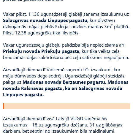
Vakar plkst. 11.36 ugunsdzēsēji glābēji saņēma izsaukumu uz
Salacgrīvas novada Liepupes pagastu,
kur divstāvu
dzīvojamās mājas piebūvē dega sadzīves mantas 3m² platībā.
Plkst. 12.38 ugunsgrēks tika likvidēts.
Vakar ugunsdzēsēju glābēju palīdzība bija nepieciešama arī
Priekuļu novada Priekuļu pagastā,
kur tika veikta ceļa
braucamās daļas sakārtošana pēc ceļu satiksmes negadījuma.
Aizvadītajā diennaktī Vidzemē saņemti trīs izsaukumi, kur
māju dūmvados dega sodrēji. Ugunsdzēsēji glābēji steidzās
palīgā uz
Madonas novada Bērzaunes pagastu, Madonas
novada Kalsnavas pagastu, kā arī Salacgrīvas novada
Liepupes pagastu.
Aizvadītajā diennaktī visā Latvijā VUGD saņēma 56
izsaukumus – 18 uz ugunsgrēku dzēšanu, 31 uz glābšanas
darbiem, bet septiņi no izsaukumiem bija maldinājumi.