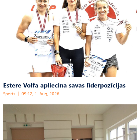
Estere Volfa apliecina savas līderpozīcijas
Sports
09:12, 1. Aug, 2026