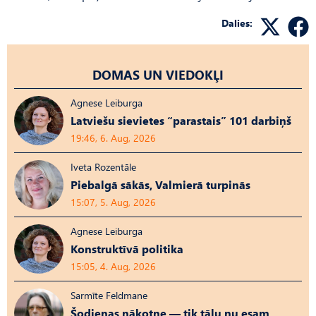
Dalies:
DOMAS UN VIEDOKĻI
Agnese Leiburga
Latviešu sievietes “parastais” 101 darbiņš
19:46, 6. Aug, 2026
Iveta Rozentāle
Piebalgā sākās, Valmierā turpinās
15:07, 5. Aug, 2026
Agnese Leiburga
Konstruktīvā politika
15:05, 4. Aug, 2026
Sarmīte Feldmane
Šodienas nākotne — tik tālu nu esam