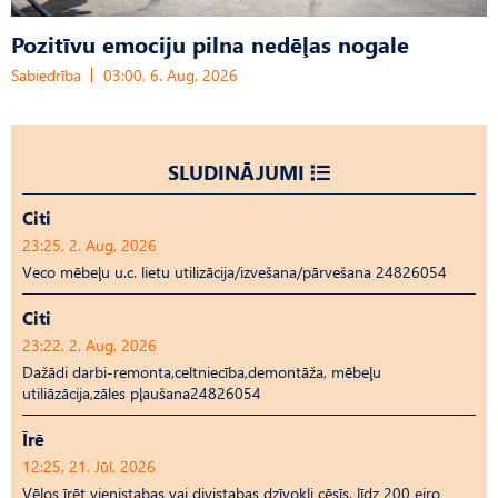
Pozitīvu emociju pilna nedēļas nogale
Sabiedrība
03:00, 6. Aug, 2026
SLUDINĀJUMI
Citi
23:25, 2. Aug, 2026
Veco mēbeļu u.c. lietu utilizācija/izvešana/pārvešana 24826054
Citi
23:22, 2. Aug, 2026
Dažādi darbi-remonta,celtniecība,demontāža, mēbeļu
utiliāzācija,zāles pļaušana24826054
Īrē
12:25, 21. Jūl, 2026
Vēlos īrēt vienistabas vai divistabas dzīvokli cēsīs, līdz 200 eiro