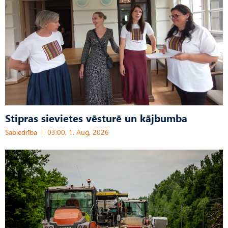
Stipras sievietes vēsturē un kājbumba
Sabiedrība
03:00, 1. Aug, 2026