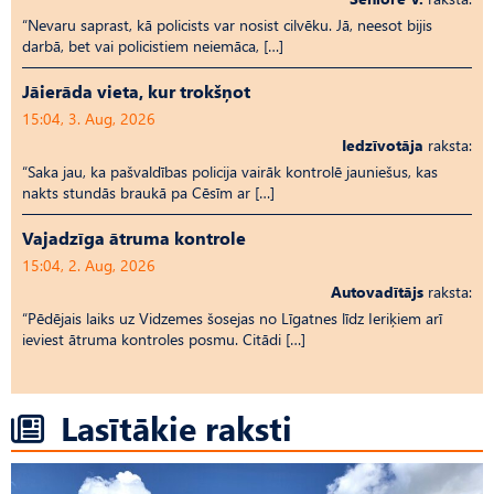
“Nevaru saprast, kā policists var nosist cilvēku. Jā, neesot bijis
darbā, bet vai policistiem neiemāca, […]
Jāierāda vieta, kur trokšņot
15:04, 3. Aug, 2026
Iedzīvotāja
raksta:
“Saka jau, ka pašvaldības policija vairāk kontrolē jauniešus, kas
nakts stundās braukā pa Cēsīm ar […]
Vajadzīga ātruma kontrole
15:04, 2. Aug, 2026
Autovadītājs
raksta:
“Pēdējais laiks uz Vid­ze­mes šosejas no Līgatnes līdz Ieriķiem arī
ieviest ātruma kontroles posmu. Citādi […]
Lasītākie raksti