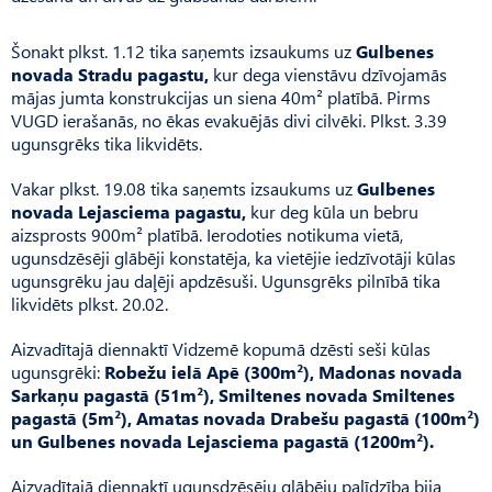
Šonakt plkst. 1.12 tika saņemts izsaukums uz
Gulbenes
novada Stradu pagastu,
kur dega vienstāvu dzīvojamās
mājas jumta konstrukcijas un siena 40m² platībā. Pirms
VUGD ierašanās, no ēkas evakuējās divi cilvēki. Plkst. 3.39
ugunsgrēks tika likvidēts.
Vakar plkst. 19.08 tika saņemts izsaukums uz
Gulbenes
novada Lejasciema pagastu,
kur deg kūla un bebru
aizsprosts 900m² platībā. Ierodoties notikuma vietā,
ugunsdzēsēji glābēji konstatēja, ka vietējie iedzīvotāji kūlas
ugunsgrēku jau daļēji apdzēsuši. Ugunsgrēks pilnībā tika
likvidēts plkst. 20.02.
Aizvadītajā diennaktī Vidzemē kopumā dzēsti seši kūlas
ugunsgrēki:
Robežu ielā Apē (300m²), Madonas novada
Sarkaņu pagastā (51m²), Smiltenes novada Smiltenes
pagastā (5m²), Amatas novada Drabešu pagastā (100m²)
un Gulbenes novada Lejasciema pagastā (1200m²).
Aizvadītajā diennaktī ugunsdzēsēju glābēju palīdzība bija