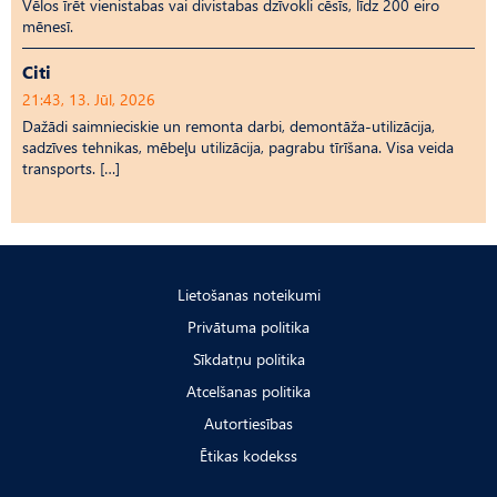
Vēlos īrēt vienistabas vai divistabas dzīvokli cēsīs, līdz 200 eiro
mēnesī.
Citi
21:43, 13. Jūl, 2026
Dažādi saimnieciskie un remonta darbi, demontāža-utilizācija,
sadzīves tehnikas, mēbeļu utilizācija, pagrabu tīrīšana. Visa veida
transports. […]
Lietošanas noteikumi
Privātuma politika
Sīkdatņu politika
Atcelšanas politika
Autortiesības
Ētikas kodekss