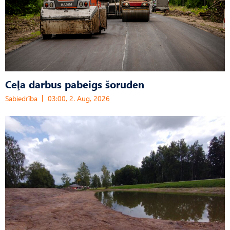
Ceļa darbus pabeigs šoruden
Sabiedrība
03:00, 2. Aug, 2026