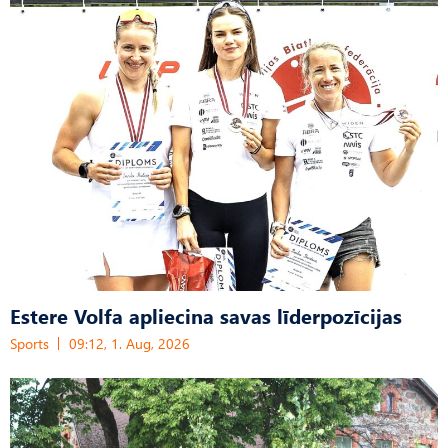
Estere Volfa apliecina savas līderpozīcijas
Sports
09:12, 1. Aug, 2026