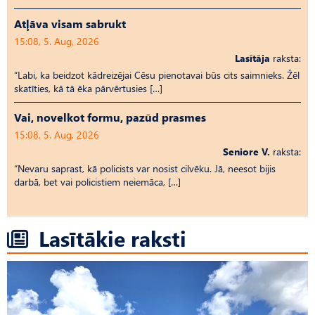
Atļāva visam sabrukt
15:08, 5. Aug, 2026
Lasītāja
raksta:
“Labi, ka beidzot kādreizējai Cēsu pienotavai būs cits saimnieks. Žēl
skatīties, kā tā ēka pārvērtusies […]
Vai, novelkot formu, pazūd prasmes
15:08, 5. Aug, 2026
Seniore V.
raksta:
“Nevaru saprast, kā policists var nosist cilvēku. Jā, neesot bijis
darbā, bet vai policistiem neiemāca, […]
Lasītākie raksti