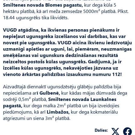
Smiltenes novada Blomes pagastu,
kur dega kūla 5
hektāru platībā, kā arī meža zemsedze 5000m² platībā. Plkst.
18.44 ugunsgrēks tika likvidēts.
VUGD atgādina, ka ikvienas personas pienākums ir
nepieļaut ugunsgrēka izcelšanos vai darbības, kas var
novest pie ugunsgrēka. VUGD aicina ikvienu iedzīvotāju
uzmanīgi apieties ar uguni, lai, piemēram, neuzmanīgas
smēķēšanas vai ugunskura dedzināšanas rezultātā
neizceltos postošs kūlas ugunsgrēks. Gadījumā, ja ir
izcēlies kūlas ugunsgrēks, nekavējoties jāzvana uz
vienoto ārkārtas palīdzības izsaukumu numuru 112!
Aizvadītajā diennaktī ugunsdzēsēju glābēju palīdzība bija
nepieciešama ar
ī Gulbenē,
kur kādas mājas dūmvadā dega
sodrēji 0,5m² platībā,
Smiltenes novada Launkalnes
pagastā,
kur dega malka 2m² platībā un bija izveidojies
piedūmojums, kā arī
Limbažos,
kur dega kokmateriālu
atgriezumi un siena 3m² platībā.
Dalies: