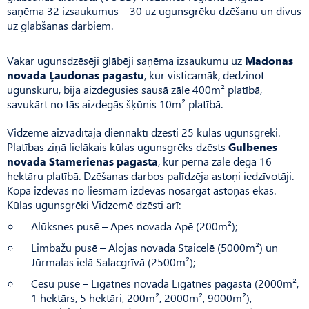
saņēma 32 izsaukumus – 30 uz ugunsgrēku dzēšanu un divus
uz glābšanas darbiem.
Vakar ugunsdzēsēji glābēji saņēma izsaukumu uz
Madonas
novada Ļaudonas pagastu
, kur visticamāk, dedzinot
ugunskuru, bija aizdegusies sausā zāle 400m² platībā,
savukārt no tās aizdegās šķūnis 10m² platībā.
Vidzemē aizvadītajā diennaktī dzēsti 25 kūlas ugunsgrēki.
Platības ziņā lielākais kūlas ugunsgrēks dzēsts
Gulbenes
novada Stāmerienas pagastā
, kur pērnā zāle dega 16
hektāru platībā. Dzēšanas darbos palīdzēja astoņi iedzīvotāji.
Kopā izdevās no liesmām izdevās nosargāt astoņas ēkas.
Kūlas ugunsgrēki Vidzemē dzēsti arī:
Alūksnes pusē – Apes novada Apē (200m²);
Limbažu pusē – Alojas novada Staicelē (5000m²) un
Jūrmalas ielā Salacgrīvā (2500m²);
Cēsu pusē – Līgatnes novada Līgatnes pagastā (2000m²,
1 hektārs, 5 hektāri, 200m², 2000m², 9000m²),