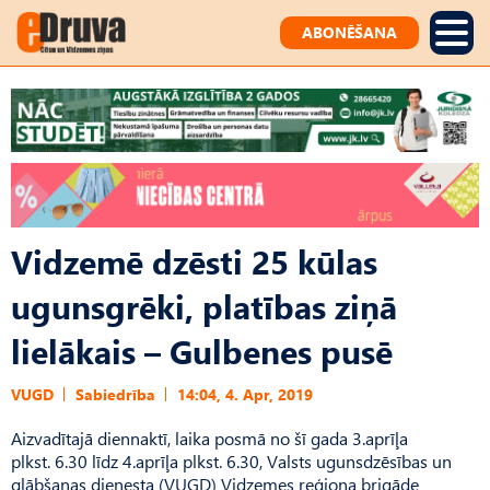
ABONĒŠANA
Vidzemē dzēsti 25 kūlas
ugunsgrēki, platības ziņā
lielākais – Gulbenes pusē
VUGD
Sabiedrība
14:04, 4. Apr, 2019
Aizvadītajā diennaktī, laika posmā no šī gada 3.aprīļa
plkst. 6.30 līdz 4.aprīļa plkst. 6.30, Valsts ugunsdzēsības un
glābšanas dienesta (VUGD) Vidzemes reģiona brigāde