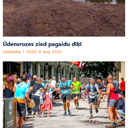
Ūdensrozes zied pagaidu dīķī
Sabiedrība
03:00, 4. Aug, 2026