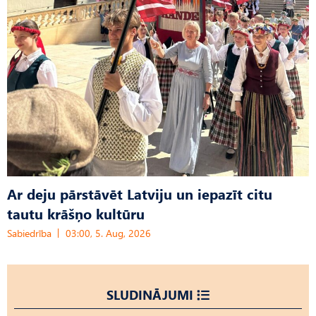
Ar deju pārstāvēt Latviju un iepazīt citu
tautu krāšņo kultūru
Sabiedrība
03:00, 5. Aug, 2026
SLUDINĀJUMI