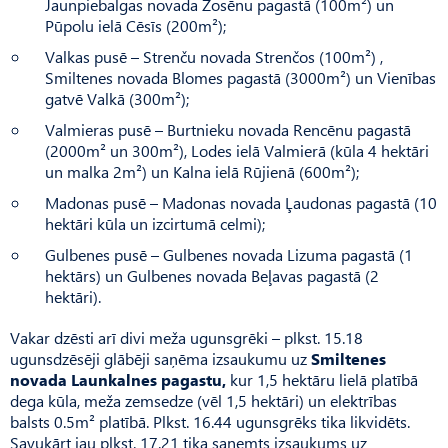
Jaunpiebalgas novada Zosēnu pagastā (100m²) un
Pūpolu ielā Cēsīs (200m²);
Valkas pusē – Strenču novada Strenčos (100m²) ,
Smiltenes novada Blomes pagastā (3000m²) un Vienības
gatvē Valkā (300m²);
Valmieras pusē – Burtnieku novada Rencēnu pagastā
(2000m² un 300m²), Lodes ielā Valmierā (kūla 4 hektāri
un malka 2m²) un Kalna ielā Rūjienā (600m²);
Madonas pusē – Madonas novada Ļaudonas pagastā (10
hektāri kūla un izcirtumā celmi);
Gulbenes pusē – Gulbenes novada Lizuma pagastā (1
hektārs) un Gulbenes novada Beļavas pagastā (2
hektāri).
Vakar dzēsti arī divi meža ugunsgrēki – plkst. 15.18
ugunsdzēsēji glābēji saņēma izsaukumu uz
Smiltenes
novada Launkalnes pagastu,
kur 1,5 hektāru lielā platībā
dega kūla, meža zemsedze (vēl 1,5 hektāri) un elektrības
balsts 0.5m² platībā. Plkst. 16.44 ugunsgrēks tika likvidēts.
Savukārt jau plkst. 17.21 tika saņemts izsaukums uz