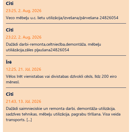
Citi
23:25, 2. Aug, 2026
Veco mēbeļu u.c. lietu utilizācija/izvešana/pārvešana 24826054
Citi
23:22, 2. Aug, 2026
Dažādi darbi-remonta,celtniecība,demontāža, mēbeļu
utiliāzācija,zāles pļaušana24826054
Īrē
12:25, 21. Jūl, 2026
Vēlos īrēt vienistabas vai divistabas dzīvokli cēsīs, līdz 200 eiro
mēnesī.
Citi
21:43, 13. Jūl, 2026
Dažādi saimnieciskie un remonta darbi, demontāža-utilizācija,
sadzīves tehnikas, mēbeļu utilizācija, pagrabu tīrīšana. Visa veida
transports. […]