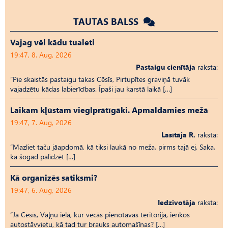
TAUTAS BALSS
Vajag vēl kādu tualeti
19:47, 8. Aug, 2026
Pastaigu cienītāja
raksta:
“Pie skaistās pastaigu takas Cēsīs, Pirtupītes graviņā tuvāk
vajadzētu kādas labierīcības. Īpaši jau karstā laikā […]
Laikam kļūstam vieglprātīgāki. Apmaldamies mežā
19:47, 7. Aug, 2026
Lasītāja R.
raksta:
“Mazliet taču jāapdomā, kā tiksi laukā no meža, pirms tajā ej. Saka,
ka šogad palīdzēt […]
Kā organizēs satiksmi?
19:47, 6. Aug, 2026
Iedzīvotāja
raksta:
“Ja Cēsīs, Vaļņu ielā, kur vecās pienotavas teritorija, ierīkos
autostāvvietu, kā tad tur brauks automašīnas? […]