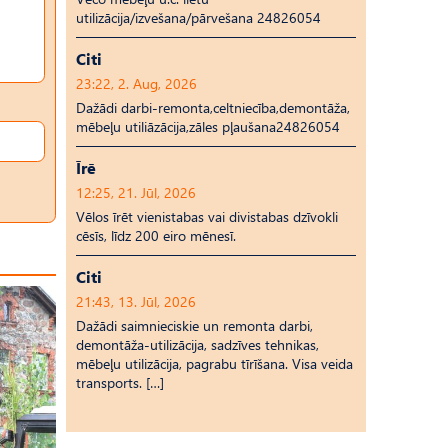
utilizācija/izvešana/pārvešana 24826054
Citi
23:22, 2. Aug, 2026
Dažādi darbi-remonta,celtniecība,demontāža,
mēbeļu utiliāzācija,zāles pļaušana24826054
Īrē
12:25, 21. Jūl, 2026
Vēlos īrēt vienistabas vai divistabas dzīvokli
cēsīs, līdz 200 eiro mēnesī.
Citi
21:43, 13. Jūl, 2026
Dažādi saimnieciskie un remonta darbi,
demontāža-utilizācija, sadzīves tehnikas,
mēbeļu utilizācija, pagrabu tīrīšana. Visa veida
transports. […]