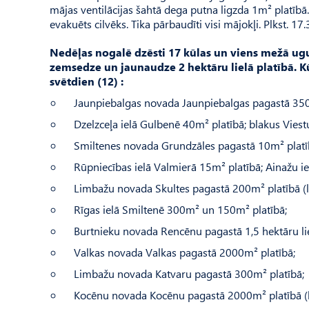
mājas ventilācijas šahtā dega putna ligzda 1m² platīb
evakuēts cilvēks. Tika pārbaudīti visi mājokļi. Plkst. 17
Nedēļas nogalē dzēsti 17 kūlas un viens mežā ug
zemsedze un jaunaudze 2 hektāru lielā platībā. Kū
svētdien (12) :
Jaunpiebalgas novada Jaunpiebalgas pagastā 350
Dzelzceļa ielā Gulbenē 40m² platībā; blakus Viest
Smiltenes novada Grundzāles pagastā 10m² platīb
Rūpniecības ielā Valmierā 15m² platībā; Ainažu i
Limbažu novada Skultes pagastā 200m² platībā (l
Rīgas ielā Smiltenē 300m² un 150m² platībā;
Burtnieku novada Rencēnu pagastā 1,5 hektāru lie
Valkas novada Valkas pagastā 2000m² platībā;
Limbažu novada Katvaru pagastā 300m² platībā;
Kocēnu novada Kocēnu pagastā 2000m² platībā (l