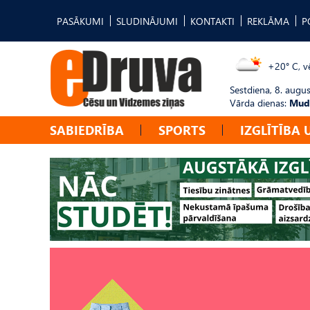
PASĀKUMI
SLUDINĀJUMI
KONTAKTI
REKLĀMA
P
+20° C, vē
Sestdiena, 8. augus
Vārda dienas:
Mudī
SABIEDRĪBA
SPORTS
IZGLĪTĪBA 