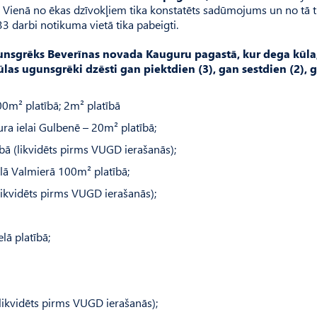
ā. Vienā no ēkas dzīvokļiem tika konstatēts sadūmojums un no tā t
.33 darbi notikuma vietā tika pabeigti.
unsgrēks Beverīnas novada Kauguru pagastā, kur dega kūla
las ugunsgrēki dzēsti gan piektdien (3), gan sestdien (2), g
0m² platībā; 2m² platībā
ura ielai Gulbenē – 20m² platībā;
ā (likvidēts pirms VUGD ierašanās);
elā Valmierā 100m² platībā;
ikvidēts pirms VUGD ierašanās);
lā platībā;
ikvidēts pirms VUGD ierašanās);