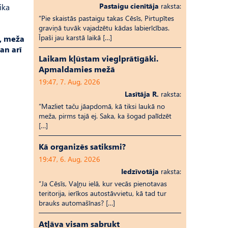
Pastaigu cienītāja
raksta:
ika
“Pie skaistās pastaigu takas Cēsīs, Pirtupītes
graviņā tuvāk vajadzētu kādas labierīcības.
Īpaši jau karstā laikā […]
, meža
an arī
Laikam kļūstam vieglprātīgāki.
Apmaldamies mežā
19:47, 7. Aug, 2026
Lasītāja R.
raksta:
“Mazliet taču jāapdomā, kā tiksi laukā no
meža, pirms tajā ej. Saka, ka šogad palīdzēt
[…]
Kā organizēs satiksmi?
19:47, 6. Aug, 2026
Iedzīvotāja
raksta:
“Ja Cēsīs, Vaļņu ielā, kur vecās pienotavas
teritorija, ierīkos autostāvvietu, kā tad tur
brauks automašīnas? […]
Atļāva visam sabrukt