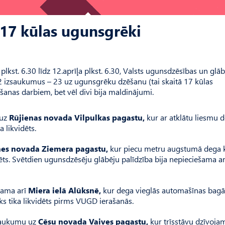
 17 kūlas ugunsgrēki
plkst. 6.30 līdz 12.aprīļa plkst. 6.30, Valsts ugunsdzēsības un glā
izsaukumus – 23 uz ugunsgrēku dzēšanu (tai skaitā 17 kūlas
nas darbiem, bet vēl divi bija maldinājumi.
 uz
Rūjienas novada Vilpulkas pagastu,
kur ar atklātu liesmu 
 likvidēts.
es novada Ziemera pagastu,
kur piecu metru augstumā dega 
ēts. Svētdien ugunsdzēsēju glābēju palīdzība bija nepieciešama ar
šama arī
Miera ielā Alūksnē,
kur dega vieglās automašīnas bagā
ks tika likvidēts pirms VUGD ierašanās.
zsaukumu uz
Cēsu novada Vaives pagastu,
kur trīsstāvu dzīvoja