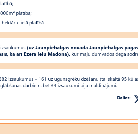
latībā;
2000m² platībā;
hektāru lielā platībā.
s izsaukumus
(uz Jaunpiebalgas novada Jaunpiebalgas pagas
īs, kā arī Ezera ielu Madonā),
kur māju dūmvados dega sodrēj
 282 izsaukumus – 161 uz ugunsgrēku dzēšanu (tai skaitā 95 kūla
lābšanas darbiem, bet 34 izsaukumi bija maldinājumi.
Dalies: