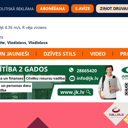
ABONĒŠANA
E-AVĪZE
ZIŅOT DRUVAI
OLITISKĀ REKLĀMA
jš 4.36 m/s, R vēja virziens
ts
te, Vladislavs, Vladislava
UN JAUNIEŠI
DZĪVES STILS
VIDEO
PR