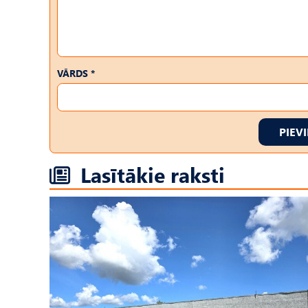
VĀRDS *
PIEV
Lasītākie raksti