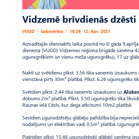
Vidzemē brīvdienās dzēsti
VUGD
Sabiedrība
10:29, 12. Apr, 2021
Aizvadītajās diennaktīs laika posmā no šī gada 9.aprīļa 
dienesta (VUGD) Vidzemes reģiona brigāde saņēma 42 
ugunsgrēkiem un vienu meža ugunsgrēku), 17 uz glābša
Naktī uz svētdienu plkst. 3.56 tika saņemts izsaukums
vienstāva pirts 30m² platībā. Plkst. 6.26 ugunsgrēks tika
Svētdien plkst. 2.44 tika saņemts izsaukums uz
Alūksn
dobums 2m² platībā. Plkst. 5.50 ugunsgrēks tika likvid
Raunas ielā Cēsīs, kur dega atkritumi 10m2 platībā.
Sestdien ugunsdzēsēju glābēju palīdzība bija nepiecie
nodalījums un elektrības vadi 0,5m² platībā. Ugunsgrē
Piektdien plkst. 15.46 ugunsdzēsēji glābēji saņēma i