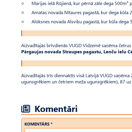
Marijas ielā Rūjienā, kur pērnā zāle dega 500m² p
Amatas novada Nītaures pagastā, kur dega kūla 
Alūksnes novada Alsviķu pagastā, kur kūla dega 5 
Aizvadītajās brīvdienās VUGD Vidzemē saņēma četru
Pārgaujas novada Straupes pagastu, Lenču ielu Cēs
Aizvadītajās trīs diennaktīs visā Latvijā VUGD saņēma
ugunsgrēkiem un četriem meža ugunsgrēkiem), 87 uz g
Komentāri
KOMENTĀRS *