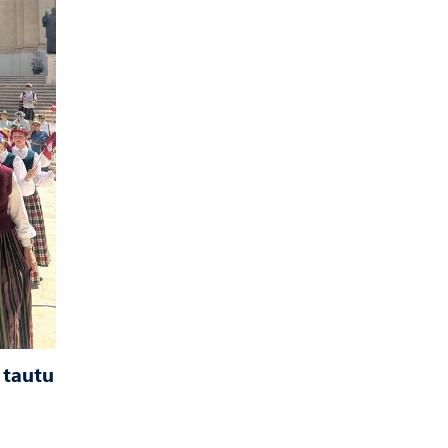
 tautu