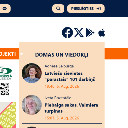
PIESLĒGTIES
OJEKTI
DOMAS UN VIEDOKĻI
Agnese Leiburga
Latviešu sievietes
“parastais” 101 darbiņš
19:46, 6. Aug, 2026
Iveta Rozentāle
Piebalgā sākās, Valmierā
turpinās
15:07, 5. Aug, 2026