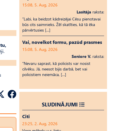
15:08, 5. Aug, 2026
Lasītāja
raksta:
“Labi, ka beidzot kādreizējai Cēsu pienotavai
būs cits saimnieks. Žēl skatīties, kā tā ēka
pārvērtusies […]
Vai, novelkot formu, pazūd prasmes
tu,
15:08, 5. Aug, 2026
i.
Seniore V.
raksta:
“Nevaru saprast, kā policists var nosist
cilvēku. Jā, neesot bijis darbā, bet vai
s
policistiem neiemāca, […]
SLUDINĀJUMI
Citi
23:25, 2. Aug, 2026
Veco mēbeļu u.c. lietu