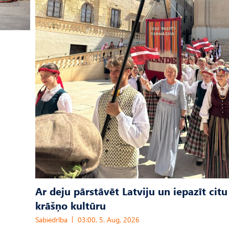
Ar deju pārstāvēt Latviju un iepazīt citu
krāšņo kultūru
Sabiedrība
03:00, 5. Aug, 2026