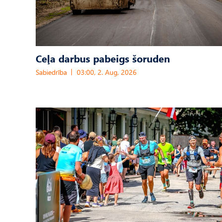
Ceļa darbus pabeigs šoruden
Sabiedrība
03:00, 2. Aug, 2026