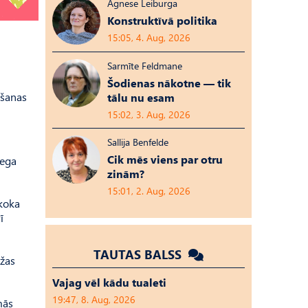
Agnese Leiburga
Konstruktīvā politika
15:05, 4. Aug, 2026
Sarmīte Feldmane
Šodienas nākotne — tik
bšanas
tālu nu esam
15:02, 3. Aug, 2026
Sallija Benfelde
Cik mēs viens par otru
dega
zinām?
15:01, 2. Aug, 2026
koka
ī
TAUTAS BALSS
žas
Vajag vēl kādu tualeti
19:47, 8. Aug, 2026
mās