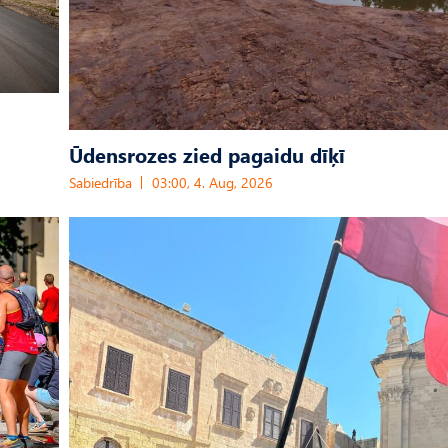
Ūdensrozes zied pagaidu dīķī
Sabiedrība
03:00, 4. Aug, 2026