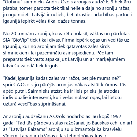
”Gobiņu” saimnieks Andris Ozols aronijas audzē 6, 9 hektāru
platībā, tomēr pārdota tiek tikai neliela daļa no aroniju ražas,
jo ogu noiets Latvijā ir neliels, bet atrastie sadarbības partneri
Igaunijā iepirkt vēlas tikai dažas tonnas.
No 20 tonnām aroniju, ko varētu nolasīt, vāktas un pārdotas
SIA ”BioVip” tiek tikai divas. Firma iepērk ogas un ved tās uz
Igauniju, kur no aronijām tiek gatavotas zāles sirds
slimniekiem, lai pazeminātu asinsspiedienu. Pēc tam
preparāts tiek vests atpakaļ uz Latviju un ar marķējumiem
latviešu valodā tiek tirgots.
”Kādēļ Igaunijā šādas zāles var ražot, bet pie mums ne?”
spriež A.Ozols, jo pārējās aronijas nākas atstāt krūmos. Tās
apēd putni. Saimnieks atzīst, ka ir liels prieks, ja atrodas
individuālie interesenti, kuri vēlas nolasīt ogas, lai lietotu
uzturā veselības stiprināšanai.
Ar aroniju audzēšanu A.Ozols nodarbojas jau kopš 1992.
gada: ”Tad tās pārdevu sulas ražošanai, jo Bauskas cehi un arī
as ”Latvijas Balzams” aroniju sulu izmantoja kā krāsvielu
vīniem. Tagad ir dažādas citas tehnoloģijas, kas ir