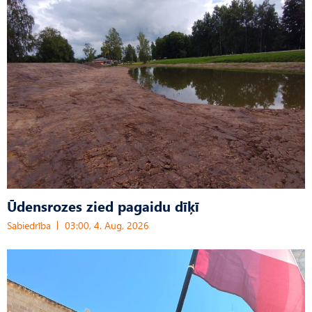
Ūdensrozes zied pagaidu dīķī
Sabiedrība
03:00, 4. Aug, 2026