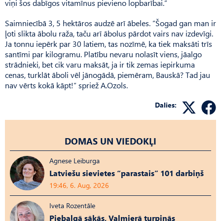
viņi šos dabīgos vitamīnus pievieno lopbarībai.”
Saimniecībā 3, 5 hektāros audzē arī ābeles. ”Šogad gan man ir
ļoti slikta ābolu raža, taču arī ābolus pārdot vairs nav izdevīgi.
Ja tonnu iepērk par 30 latiem, tas nozīmē, ka tiek maksāti trīs
santīmi par kilogramu. Platību nevaru nolasīt viens, jāalgo
strādnieki, bet cik varu maksāt, ja ir tik zemas iepirkuma
cenas, turklāt āboli vēl jānogādā, piemēram, Bauskā? Tad jau
nav vērts kokā kāpt!” spriež A.Ozols.
Dalies:
DOMAS UN VIEDOKĻI
Agnese Leiburga
Latviešu sievietes “parastais” 101 darbiņš
19:46, 6. Aug, 2026
Iveta Rozentāle
Piebalgā sākās, Valmierā turpinās