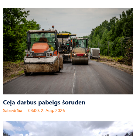
Ceļa darbus pabeigs šoruden
Sabiedrība
03:00, 2. Aug, 2026