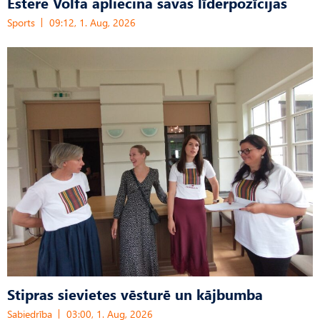
Estere Volfa apliecina savas līderpozīcijas
Sports
09:12, 1. Aug, 2026
Stipras sievietes vēsturē un kājbumba
Sabiedrība
03:00, 1. Aug, 2026