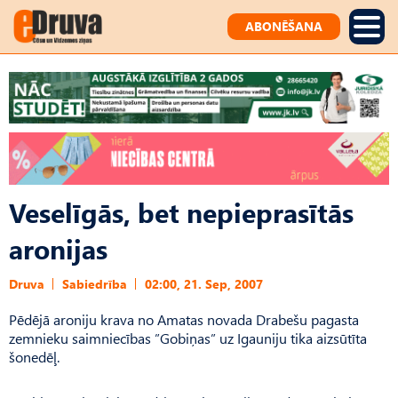
ABONĒŠANA
Veselīgās, bet nepieprasītās
aronijas
Druva
Sabiedrība
02:00, 21. Sep, 2007
Pēdējā aroniju krava no Amatas novada Drabešu pagasta
zemnieku saimniecības ”Gobiņas” uz Igauniju tika aizsūtīta
šonedēļ.