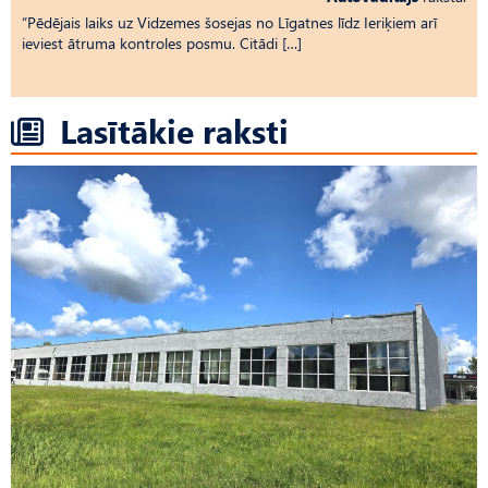
“Pēdējais laiks uz Vid­ze­mes šosejas no Līgatnes līdz Ieriķiem arī
ieviest ātruma kontroles posmu. Citādi […]
Lasītākie raksti