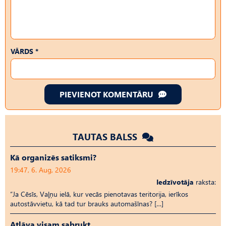
VĀRDS *
PIEVIENOT KOMENTĀRU
TAUTAS BALSS
Kā organizēs satiksmi?
19:47, 6. Aug, 2026
Iedzīvotāja
raksta:
“Ja Cēsīs, Vaļņu ielā, kur vecās pienotavas teritorija, ierīkos
autostāvvietu, kā tad tur brauks automašīnas? […]
Atļāva visam sabrukt