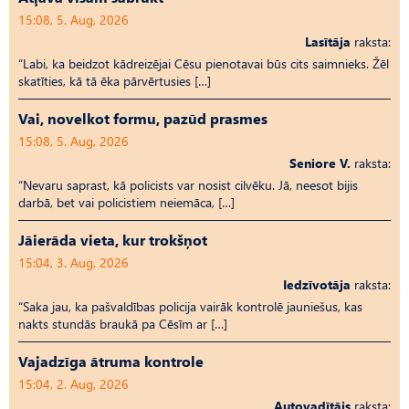
15:08, 5. Aug, 2026
Lasītāja
raksta:
“Labi, ka beidzot kādreizējai Cēsu pienotavai būs cits saimnieks. Žēl
skatīties, kā tā ēka pārvērtusies […]
Vai, novelkot formu, pazūd prasmes
15:08, 5. Aug, 2026
Seniore V.
raksta:
“Nevaru saprast, kā policists var nosist cilvēku. Jā, neesot bijis
darbā, bet vai policistiem neiemāca, […]
Jāierāda vieta, kur trokšņot
15:04, 3. Aug, 2026
Iedzīvotāja
raksta:
“Saka jau, ka pašvaldības policija vairāk kontrolē jauniešus, kas
nakts stundās braukā pa Cēsīm ar […]
Vajadzīga ātruma kontrole
15:04, 2. Aug, 2026
Autovadītājs
raksta: