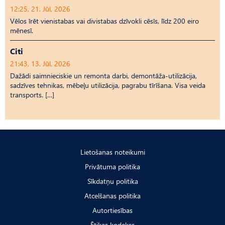
12:25, 21. Jūl, 2026
Vēlos īrēt vienistabas vai divistabas dzīvokli cēsīs, līdz 200 eiro
mēnesī.
Citi
21:43, 13. Jūl, 2026
Dažādi saimnieciskie un remonta darbi, demontāža-utilizācija,
sadzīves tehnikas, mēbeļu utilizācija, pagrabu tīrīšana. Visa veida
transports. […]
Lietošanas noteikumi
Privātuma politika
Sīkdatņu politika
Atcelšanas politika
Autortiesības
Ētikas kodekss