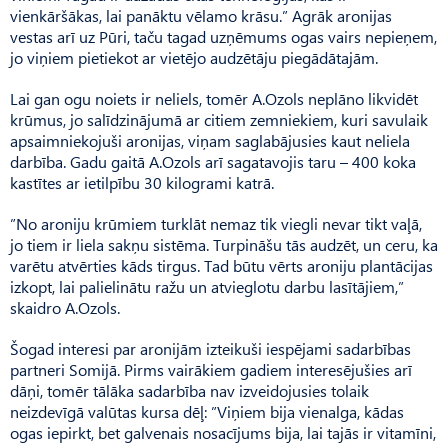
vienkāršākas, lai panāktu vēlamo krāsu.” Agrāk aronijas
vestas arī uz Pūri, taču tagad uzņēmums ogas vairs nepieņem,
jo viņiem pietiekot ar vietējo audzētāju piegādātajām.
Lai gan ogu noiets ir neliels, tomēr A.Ozols neplāno likvidēt
krūmus, jo salīdzinājumā ar citiem zemniekiem, kuri savulaik
apsaimniekojuši aronijas, viņam saglabājusies kaut neliela
darbība. Gadu gaitā A.Ozols arī sagatavojis taru – 400 koka
kastītes ar ietilpību 30 kilogrami katrā.
”No aroniju krūmiem turklāt nemaz tik viegli nevar tikt vaļā,
jo tiem ir liela sakņu sistēma. Turpināšu tās audzēt, un ceru, ka
varētu atvērties kāds tirgus. Tad būtu vērts aroniju plantācijas
izkopt, lai palielinātu ražu un atvieglotu darbu lasītājiem,”
skaidro A.Ozols.
Šogad interesi par aronijām izteikuši iespējami sadarbības
partneri Somijā. Pirms vairākiem gadiem interesējušies arī
dāņi, tomēr tālāka sadarbība nav izveidojusies tolaik
neizdevīgā valūtas kursa dēļ: ”Viņiem bija vienalga, kādas
ogas iepirkt, bet galvenais nosacījums bija, lai tajās ir vitamīni,