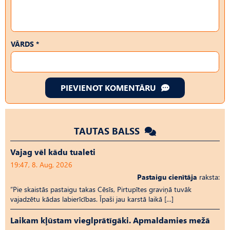
VĀRDS *
PIEVIENOT KOMENTĀRU
TAUTAS BALSS
Vajag vēl kādu tualeti
19:47, 8. Aug, 2026
Pastaigu cienītāja
raksta:
“Pie skaistās pastaigu takas Cēsīs, Pirtupītes graviņā tuvāk
vajadzētu kādas labierīcības. Īpaši jau karstā laikā […]
Laikam kļūstam vieglprātīgāki. Apmaldamies mežā