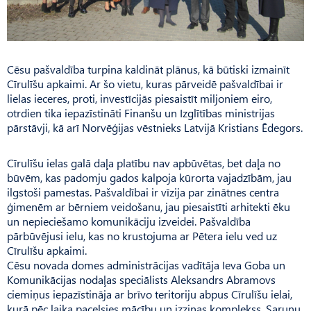
Cēsu pašvaldība turpina kaldināt plānus, kā būtiski izmainīt
Cīrulīšu apkaimi. Ar šo vietu, kuras pārveidē pašvaldībai ir
lielas ieceres, proti, investīcijās piesaistīt miljoniem eiro,
otrdien tika iepazīstināti Finanšu un Izglītības ministrijas
pārstāvji, kā arī Norvēģijas vēstnieks Latvijā Kristians Ēdegors.
Cīrulīšu ielas galā daļa platību nav apbūvētas, bet daļa no
būvēm, kas padomju gados kalpoja kūrorta vajadzībām, jau
ilgstoši pamestas. Pašvaldībai ir vīzija par zinātnes centra
ģimenēm ar bērniem veidošanu, jau piesaistīti arhitekti ēku
un nepieciešamo komunikāciju izveidei. Pašvaldība
pārbūvējusi ielu, kas no krustojuma ar Pētera ielu ved uz
Cīrulīšu apkaimi.
Cēsu novada domes administrācijas vadītāja Ieva Goba un
Komunikācijas nodaļas speciālists Aleksandrs Abramovs
ciemiņus iepazīstināja ar brīvo teritoriju abpus Cīrulīšu ielai,
kurā pēc laika pacelsies mācību un izziņas komplekss. Sarunu