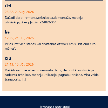
Citi
23:22, 2. Aug, 2026
Dažādi darbi-remonta,celtniecība,demontāža, mēbeļu
utiliāzācija,zāles pļaušana24826054
Īrē
12:25, 21. Jūl, 2026
Vēlos īrēt vienistabas vai divistabas dzīvokli cēsīs, līdz 200 eiro
mēnesī.
Citi
21:43, 13. Jūl, 2026
Dažādi saimnieciskie un remonta darbi, demontāža-utilizācija,
sadzīves tehnikas, mēbeļu utilizācija, pagrabu tīrīšana. Visa veida
transports. […]
Lietošanas noteikumi