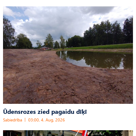
Ūdensrozes zied pagaidu dīķī
Sabiedrība
03:00, 4. Aug, 2026