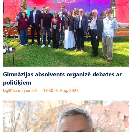
Ģimnāzijas absolvents organizē debates ar
politiķiem
Izglītība un jaunieši
19:50, 6. Aug, 2026