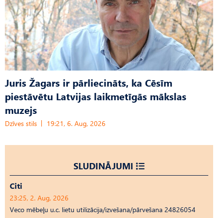
Juris Žagars ir pārliecināts, ka Cēsīm
piestāvētu Latvijas laikmetīgās mākslas
muzejs
Dzīves stils
19:21, 6. Aug, 2026
SLUDINĀJUMI
Citi
23:25, 2. Aug, 2026
Veco mēbeļu u.c. lietu utilizācija/izvešana/pārvešana 24826054