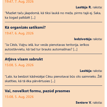
19:47, 7. Aug, 2026
Lasītāja R.
raksta:
“Mazliet taču jāapdomā, kā tiksi laukā no meža, pirms tajā ej. Saka,
ka šogad palīdzēt […]
Kā organizēs satiksmi?
19:47, 6. Aug, 2026
Iedzīvotāja
raksta:
“Ja Cēsīs, Vaļņu ielā, kur vecās pienotavas teritorija, ierīkos
autostāvvietu, kā tad tur brauks automašīnas? […]
Atļāva visam sabrukt
15:08, 5. Aug, 2026
Lasītāja
raksta:
“Labi, ka beidzot kādreizējai Cēsu pienotavai būs cits saimnieks. Žēl
skatīties, kā tā ēka pārvērtusies […]
Vai, novelkot formu, pazūd prasmes
15:08, 5. Aug, 2026
Seniore V.
raksta: