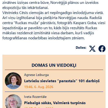
zinātnes izziņas centra būve, Norvēģijā plānos un izveidos
ekspozīciju tās iekārtošanai.
Vēstnieks Cēsīs ciemojās arī nepilngadīgo ieslodzījuma vietā.
Arī viņu izglītošanai bija piešķirta Norvēģijas nauda. Radošā
centra “Ruckas muiža” pārstāvis, fotogrāfs Kaspars Goba, viesi
iepazīstināja ar paveikto un to, kāds bijis rezultāts Ruckas
mākslas rezidencē izmitinātā viesa darbam, kurš vadījis
fotografēšanas nodarbības ieslodzītajiem zēniem.
Dalies:
DOMAS UN VIEDOKĻI
Agnese Leiburga
Latviešu sievietes “parastais” 101 darbiņš
19:46, 6. Aug, 2026
Iveta Rozentāle
Piebalgā sākās, Valmierā turpinās