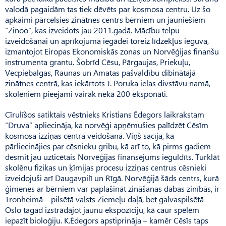
valodā pagaidām tas tiek dēvēts par kosmosa centru. Uz šo
apkaimi pārcelsies zinātnes centrs bērniem un jauniešiem
“Zinoo”, kas izveidots jau 2011.gadā. Mācību telpu
izveidošanai un aprīkojuma iegādei toreiz līdzekļus ieguva,
izmantojot Eiropas Ekonomiskās zonas un Norvēģijas finanšu
instrumenta grantu. Šobrīd Cēsu, Pārgaujas, Priekuļu,
Vecpiebalgas, Raunas un Amatas pašvaldību dibinātajā
zinātnes centrā, kas iekārtots J. Poruka ielas divstāvu namā,
skolēniem pieejami vairāk nekā 200 eksponāti.
Cīrulīšos satiktais vēstnieks Kristians Ēdegors laikrakstam
“Druva” apliecināja, ka norvēģi apņēmušies palīdzēt Cēsīm
kosmosa izziņas centra veidošanā. Viņš sacīja, ka
pārliecinājies par cēsnieku gribu, kā arī to, kā pirms gadiem
desmit jau uzticētais Norvēģijas finansējums ieguldīts. Turklāt
skolēnu fizikas un ķīmijas procesu izziņas centrus cēsnieki
izveidojuši arī Dau­gavpilī un Rīgā. Norvēģijā šāds centrs, kurā
ģimenes ar bērniem var paplašināt zināšanas dabas zinībās, ir
Tronheimā – pilsētā valsts Ziemeļu daļā, bet galvaspilsētā
Oslo tagad izstrādājot jaunu ekspozīciju, kā caur spēlēm
iepazīt bioloģiju. K.Ēdegors apstiprināja – kamēr Cēsīs taps