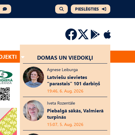
PIESLĒGTIES
OJEKTI
DOMAS UN VIEDOKĻI
Agnese Leiburga
Latviešu sievietes
“parastais” 101 darbiņš
19:46, 6. Aug, 2026
Iveta Rozentāle
Piebalgā sākās, Valmierā
turpinās
15:07, 5. Aug, 2026