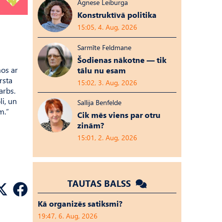
Agnese Leiburga
Konstruktīvā politika
15:05, 4. Aug, 2026
Sarmīte Feldmane
Šodienas nākotne — tik
mos ar
tālu nu esam
rsta
15:02, 3. Aug, 2026
arbs.
li, un
Sallija Benfelde
m.”
Cik mēs viens par otru
zinām?
15:01, 2. Aug, 2026
TAUTAS BALSS
Kā organizēs satiksmi?
19:47, 6. Aug, 2026