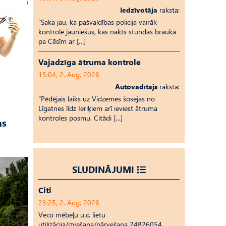
Iedzīvotāja
raksta:
“Saka jau, ka pašvaldības policija vairāk
kontrolē jauniešus, kas nakts stundās braukā
pa Cēsīm ar […]
Vajadzīga ātruma kontrole
15:04, 2. Aug, 2026
Autovadītājs
raksta:
“Pēdējais laiks uz Vid­ze­mes šosejas no
Līgatnes līdz Ieriķiem arī ieviest ātruma
kontroles posmu. Citādi […]
as
SLUDINĀJUMI
Citi
23:25, 2. Aug, 2026
Veco mēbeļu u.c. lietu
utilizācija/izvešana/pārvešana 24826054