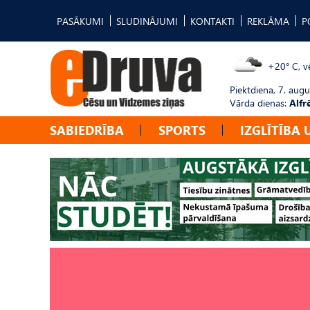
PASĀKUMI
SLUDINĀJUMI
KONTAKTI
REKLĀMA
P
+20° C, vē
Piektdiena, 7. augu
Vārda dienas:
Alfr
SABIEDRĪBA
SPORTS
IZGLĪTĪBA 