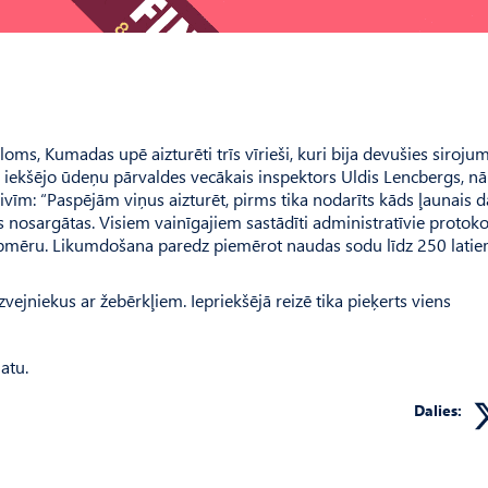
loms, Kumadas upē aizturēti trīs vīrieši, kuri bija devušies siroju
un iekšējo ūdeņu pārvaldes vecākais inspektors Uldis Lencbergs, nā
 zivīm: “Paspējām viņus aizturēt, pirms tika nodarīts kāds ļaunais d
is nosargātas. Visiem vainīgajiem sastādīti administratīvie protoko
mēru. Likumdošana paredz piemērot naudas sodu līdz 250 latie
vejniekus ar žebērkļiem. Iepriekšējā reizē tika pieķerts viens
atu.
Dalies: