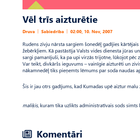
Vēl trīs aizturētie
Druva
Sabiedrība
02:00, 10. Nov, 2007
Rudens zivju nārsta sargiem šonedēļ gadījies kārtējais 
žebērkļiem. Kā pastāstīja Valsts vides dienesta jūras 
sargi pamanījuši, ka pa upi virzās trijotne, lūkojot pēc
Var teikt, divkāršs ieguvums – vainīgie aizturēti un ziv
nākamnedēļ tiks pieņemts lēmums par soda naudas ap
Šis ir jau otrs gadījums, kad Kumadas upē aiztur malu z
maliķis
, kuram tika uzlikts administratīvais sods simts l
Komentāri