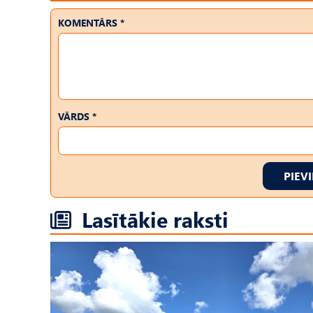
KOMENTĀRS *
VĀRDS *
PIEV
Lasītākie raksti