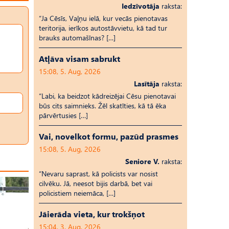
Iedzīvotāja
raksta:
“Ja Cēsīs, Vaļņu ielā, kur vecās pienotavas
teritorija, ierīkos autostāvvietu, kā tad tur
brauks automašīnas? […]
Atļāva visam sabrukt
15:08, 5. Aug, 2026
Lasītāja
raksta:
“Labi, ka beidzot kādreizējai Cēsu pienotavai
būs cits saimnieks. Žēl skatīties, kā tā ēka
pārvērtusies […]
Vai, novelkot formu, pazūd prasmes
15:08, 5. Aug, 2026
Seniore V.
raksta:
“Nevaru saprast, kā policists var nosist
cilvēku. Jā, neesot bijis darbā, bet vai
policistiem neiemāca, […]
Jāierāda vieta, kur trokšņot
15:04, 3. Aug, 2026