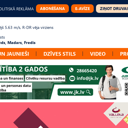
ABONĒŠANA
E-AVĪZE
ZIŅOT DRUVAI
OLITISKĀ REKLĀMA
jš 5.63 m/s, R-DR vēja virziens
sts
ēds, Madars, Fredis
UN JAUNIEŠI
DZĪVES STILS
VIDEO
PR