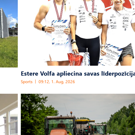
Estere Volfa apliecina savas līderpozīcij
Sports
09:12, 1. Aug, 2026