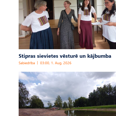
Stipras sievietes vēsturē un kājbumba
Sabiedrība
03:00, 1. Aug, 2026