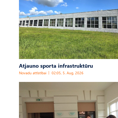
Atjauno sporta infrastruktūru
Novadu attīstībai
02:05, 5. Aug, 2026