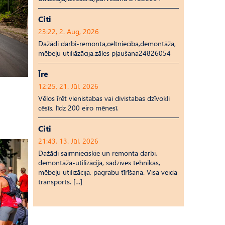
Citi
23:22, 2. Aug, 2026
Dažādi darbi-remonta,celtniecība,demontāža,
mēbeļu utiliāzācija,zāles pļaušana24826054
Īrē
12:25, 21. Jūl, 2026
Vēlos īrēt vienistabas vai divistabas dzīvokli
cēsīs, līdz 200 eiro mēnesī.
Citi
21:43, 13. Jūl, 2026
Dažādi saimnieciskie un remonta darbi,
demontāža-utilizācija, sadzīves tehnikas,
mēbeļu utilizācija, pagrabu tīrīšana. Visa veida
transports. […]