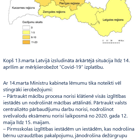
Kopš 13.marta Latvijā izsludināta ārkārtējā situācija līdz 14.
aprīlim ar mērķiierobežot “Covid-19” izplatību.
Ar 14.marta Ministru kabineta lēmumu tika noteikti vēl
stingrāki ierobežojumi:
– Pārtraukt mācību procesa norisi klātienē visās izglītības
iestādēs un nodrošināt mācības attālināti. Pārtraukt valsts
centralizēto pārbaudījumu darbu norisi, nodrošinot
svešvalodu eksāmenu norisi laikposmā no 2020. gada 12.
maija līdz 15. maijam.
– Pirmsskolas izglītības iestādēm un iestādēm, kas nodrošina
bērnu uzraudzības pakalpojumu, jānodrošina dežūrgrupu