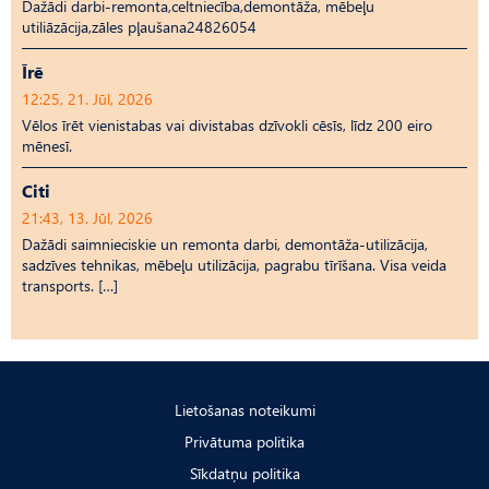
Dažādi darbi-remonta,celtniecība,demontāža, mēbeļu
utiliāzācija,zāles pļaušana24826054
Īrē
12:25, 21. Jūl, 2026
Vēlos īrēt vienistabas vai divistabas dzīvokli cēsīs, līdz 200 eiro
mēnesī.
Citi
21:43, 13. Jūl, 2026
Dažādi saimnieciskie un remonta darbi, demontāža-utilizācija,
sadzīves tehnikas, mēbeļu utilizācija, pagrabu tīrīšana. Visa veida
transports. […]
Lietošanas noteikumi
Privātuma politika
Sīkdatņu politika