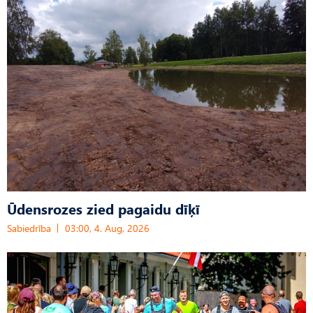
Ūdensrozes zied pagaidu dīķī
Sabiedrība
03:00, 4. Aug, 2026