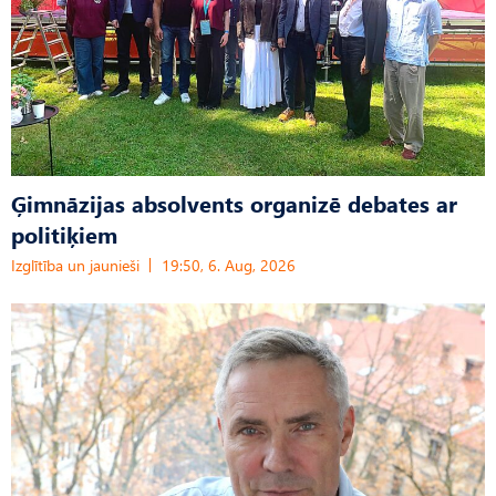
Ģimnāzijas absolvents organizē debates ar
politiķiem
Izglītība un jaunieši
19:50, 6. Aug, 2026