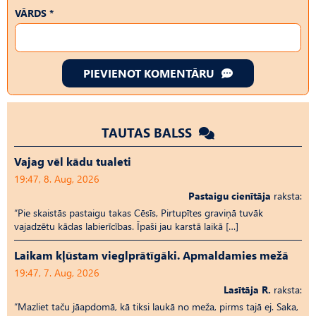
VĀRDS *
PIEVIENOT KOMENTĀRU
TAUTAS BALSS
Vajag vēl kādu tualeti
19:47, 8. Aug, 2026
Pastaigu cienītāja
raksta:
“Pie skaistās pastaigu takas Cēsīs, Pirtupītes graviņā tuvāk
vajadzētu kādas labierīcības. Īpaši jau karstā laikā […]
Laikam kļūstam vieglprātīgāki. Apmaldamies mežā
19:47, 7. Aug, 2026
Lasītāja R.
raksta:
“Mazliet taču jāapdomā, kā tiksi laukā no meža, pirms tajā ej. Saka,