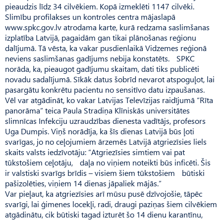
pieaudzis līdz 34 cilvēkiem. Kopā izmeklēti 1147 cilvēki.
Slimību profilakses un kontroles centra mājaslapā
www.spkc.gov.lv atrodama karte, kurā redzama saslimšanas
izplatība Latvijā, pagaidām gan tikai plānošanas reģionu
dalījumā. Tā vēsta, ka vakar pusdienlaikā Vidzemes reģionā
neviens saslimšanas gadījums nebija konstatēts. SPKC
norāda, ka, pieaugot gadījumu skaitam, dati tiks publicēti
novadu sadalījumā. Sīkāk datus šobrīd nevarot atspoguļot, lai
pasargātu konkrētu pacientu no sensitīvo datu izpaušanas.
Vēl var atgādināt, ko vakar Latvijas Televīzijas raidījumā “Rīta
panorāma” teica Paula Stradiņa Klīniskās universitātes
slimnīcas Infekciju uzraudzības dienesta vadītājs, profesors
Uga Dumpis. Viņš norādīja, ka šīs dienas Latvijā būs ļoti
svarīgas, jo no ceļojumiem ārzemēs Latvijā atgriezīsies liels
skaits valsts iedzīvotāju: “Atgriezīsies simtiem vai pat
tūkstošiem ceļotāju, daļa no viņiem noteikti būs inficēti. Šis
ir valstiski svarīgs brīdis – visiem šiem tūkstošiem būtiski
pašizolēties, viņiem 14 dienas jāpaliek mājās.”
Var pieļaut, ka atgriezīsies arī mūsu pusē dzīvojošie, tāpēc
svarīgi, lai ģimenes locekļi, radi, draugi paziņas šiem cilvēkiem
atgādinātu, cik būtiski tagad izturēt šo 14 dienu karantīnu,