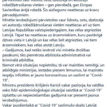
robežšķērsošanas vietām – gan pierobežā, gan Eiropas
Savienības ārējā robežā. Šis aizliegums neattiecas uz kravu
pārvadājumiem.
Minētie ierobežojumi pārvietoties caur lidostu, ostu, dzelz­ceļa
un autoceļu robežšķērsošanas vietām neattiecas arī uz tiem
Latvijas Republikas valstspiederīgajiem, kas vēlas atgriezties
Latvijā. Tāpat tas neattiecas uz ārzemniekiem, kuru pastāvīgā
dzīves vieta ir Latvijā un kas vēlas šeit atgriezties, vai tiem
ārzemniekiem, kas vēlas atstāt Latviju.
– Gadījumos, kad netiks ievēroti visi minētie drošības
pasākumi, tiks piemērota atbilstoša administratīvā vai
kriminālā atbildība.
Ņemot vērā situācijas nopietnību, tā var mainīties nemitīgi, un
atbildīgās ministrijas, iestādes pieņem lēmumus, lai mazinātu
iespēju inficēties ar jauno koronavīrusu un saslimt ar “Covid-
19”.
Ministru prezidents Krišjānis Kariņš vakar paziņoja, ka valdība
seko līdzi epidemioloģiskajai situācijai saistībā ar “Covid-19”
izplatību un nepieciešamības gadījumā var pieņemt jaunus
ierobežojumus.
Vakar pusdienlaikā ar “Covid-19” saslimušo skaits Latvijā