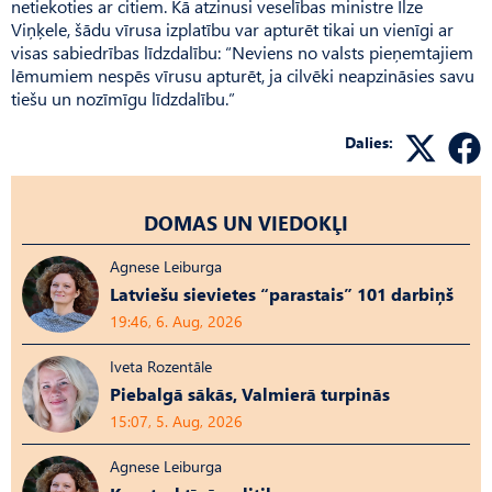
netiekoties ar citiem. Kā atzinusi veselības ministre Ilze
Viņķele, šādu vīrusa izplatību var apturēt tikai un vienīgi ar
visas sabiedrības līdzdalību: “Neviens no valsts pieņemtajiem
lēmumiem nespēs vīrusu apturēt, ja cilvēki neapzināsies savu
tiešu un nozīmīgu līdzdalību.”
Dalies:
DOMAS UN VIEDOKĻI
Agnese Leiburga
Latviešu sievietes “parastais” 101 darbiņš
19:46, 6. Aug, 2026
Iveta Rozentāle
Piebalgā sākās, Valmierā turpinās
15:07, 5. Aug, 2026
Agnese Leiburga