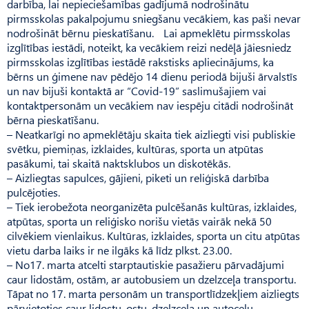
darbība, lai nepieciešamības gadījumā nodrošinātu
pirmsskolas pakalpojumu sniegšanu vecākiem, kas paši nevar
nodrošināt bērnu pieskatīšanu. Lai apmeklētu pirmsskolas
izglītības iestādi, noteikt, ka vecākiem reizi nedēļā jāiesniedz
pirms­skolas izglītības iestādē rakstisks apliecinājums, ka
bērns un ģimene nav pēdējo 14 dienu periodā bijuši ārvalstīs
un nav bijuši kontaktā ar “Covid-19” saslimušajiem vai
kontaktpersonām un vecākiem nav iespēju citādi nodrošināt
bērna pieskatīšanu.
– Neatkarīgi no apmeklētāju skaita tiek aizliegti visi publiskie
svētku, piemiņas, izklaides, kultūras, sporta un atpūtas
pasākumi, tai skaitā naktsklubos un diskotēkās.
– Aizliegtas sapulces, gājieni, piketi un reliģiskā darbība
pulcējoties.
– Tiek ierobežota neorganizēta pulcēšanās kultūras, izklaides,
atpūtas, sporta un reliģisko norišu vietās vairāk nekā 50
cilvēkiem vienlaikus. Kultūras, izklaides, sporta un citu atpūtas
vietu darba laiks ir ne ilgāks kā līdz plkst. 23.00.
– No17. marta atcelti starptautiskie pasažieru pārvadājumi
caur lidostām, ostām, ar autobusiem un dzelzceļa transportu.
Tāpat no 17. marta personām un transportlīdzekļiem aizliegts
pārvietoties caur lidostu, ostu, dzelz­ceļa un autoceļu