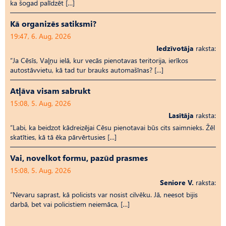
ka šogad palīdzēt […]
Kā organizēs satiksmi?
19:47, 6. Aug, 2026
Iedzīvotāja
raksta:
“Ja Cēsīs, Vaļņu ielā, kur vecās pienotavas teritorija, ierīkos
autostāvvietu, kā tad tur brauks automašīnas? […]
Atļāva visam sabrukt
15:08, 5. Aug, 2026
Lasītāja
raksta:
“Labi, ka beidzot kādreizējai Cēsu pienotavai būs cits saimnieks. Žēl
skatīties, kā tā ēka pārvērtusies […]
Vai, novelkot formu, pazūd prasmes
15:08, 5. Aug, 2026
Seniore V.
raksta:
“Nevaru saprast, kā policists var nosist cilvēku. Jā, neesot bijis
darbā, bet vai policistiem neiemāca, […]