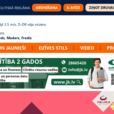
ABONĒŠANA
E-AVĪZE
ZIŅOT DRUVAI
OLITISKĀ REKLĀMA
jš 3.5 m/s, D-DR vēja virziens
sts
ēds, Madars, Fredis
UN JAUNIEŠI
DZĪVES STILS
VIDEO
PR