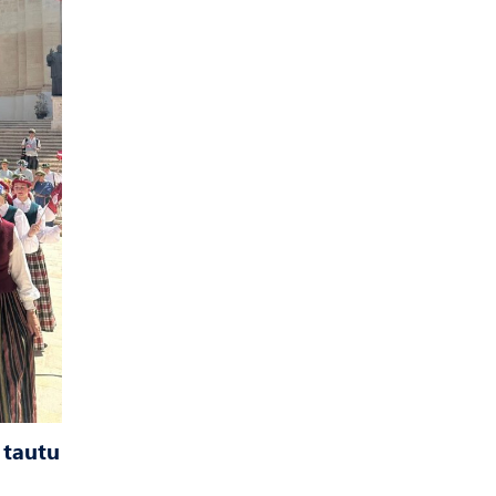
 tautu