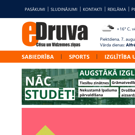
PASĀKUMI
SLUDINĀJUMI
KONTAKTI
REKLĀMA
P
+16° C, vē
Piektdiena, 7. augu
Vārda dienas:
Alfr
SABIEDRĪBA
SPORTS
IZGLĪTĪBA 