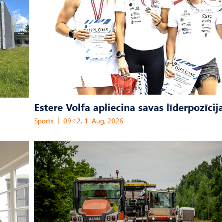
Estere Volfa apliecina savas līderpozīcij
Sports
09:12, 1. Aug, 2026