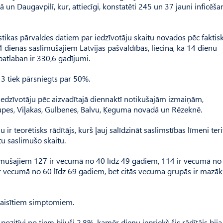
ā un Daugavpilī, kur, attiecīgi, konstatēti 245 un 37 jauni inficēša
istikas pārvaldes datiem par iedzīvotāju skaitu novados pēc faktis
dienās saslimušajiem Latvijas pašvaldībās, liecina, ka 14 dienu
patlaban ir 330,6 gadījumi.
13 tiek pārsniegts par 50%.
edzīvotāju pēc aizvadītajā diennaktī notikušajām izmaiņām,
ilupes, Viļakas, Gulbenes, Balvu, Ķeguma novadā un Rēzeknē.
r teorētisks rādītājs, kurš ļauj salīdzināt saslimstības līmeni teri
tu saslimušo skaitu.
limušajiem 127 ir vecumā no 40 līdz 49 gadiem, 114 ir vecumā no 
r vecumā no 60 līdz 69 gadiem, bet citās vecuma grupās ir mazāk
zraisītiem simptomiem.
pozitīvi no tiem bijuši 2,8%, kamēr dienu iepriekš šis rādītājs bija