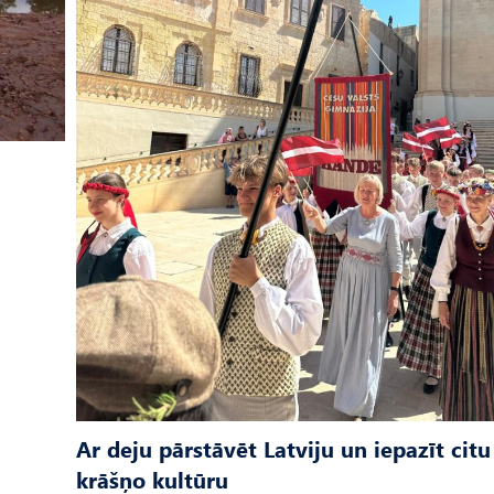
Ar deju pārstāvēt Latviju un iepazīt citu
krāšņo kultūru