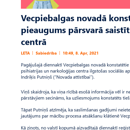
Vecpiebalgas novadā konst
pieaugums pārsvarā saistīt
centrā
LETA
Sabiedrība
10:49, 8. Apr, 2021
Pagājušajā diennaktī Vecpiebalgas novadā konstatētie 
psihiatrijas un narkoloģijas centra ilgstošas sociālās
Indriķis Putniņš (“Novada attīstībai”).
Viņš skaidroja, ka viņa rīcībā esošā informācija vēl ir
pārstāvjiem secināms, ka uzliesmojums konstatēts tieši
Tāpat Putniņš atzīmēja, ka saslimšanas gadījumi neietek
jautājums par mācību procesa atsākšanu klātienē Vecpi
Kā ziņots, no valstī kopumā aizvadītajā diennaktī reģi