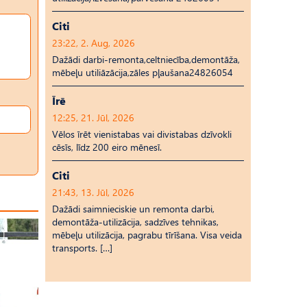
Citi
23:22, 2. Aug, 2026
Dažādi darbi-remonta,celtniecība,demontāža,
mēbeļu utiliāzācija,zāles pļaušana24826054
Īrē
12:25, 21. Jūl, 2026
Vēlos īrēt vienistabas vai divistabas dzīvokli
cēsīs, līdz 200 eiro mēnesī.
Citi
21:43, 13. Jūl, 2026
Dažādi saimnieciskie un remonta darbi,
demontāža-utilizācija, sadzīves tehnikas,
mēbeļu utilizācija, pagrabu tīrīšana. Visa veida
transports. […]