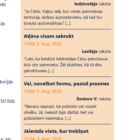
nās
Iedzīvotāja
raksta:
“Ja Cēsīs, Vaļņu ielā, kur vecās pienotavas
teritorija, ierīkos autostāvvietu, kā tad tur
kās
brauks automašīnas? […]
Atļāva visam sabrukt
15:08, 5. Aug, 2026
Lasītāja
raksta:
“Labi, ka beidzot kādreizējai Cēsu pienotavai
būs cits saimnieks. Žēl skatīties, kā tā ēka
pārvērtusies […]
torijās
Vai, novelkot formu, pazūd prasmes
15:08, 5. Aug, 2026
Seniore V.
raksta:
50 līdz
“Nevaru saprast, kā policists var nosist
cilvēku. Jā, neesot bijis darbā, bet vai
policistiem neiemāca, […]
Jāierāda vieta, kur trokšņot
15:04, 3. Aug, 2026
 6,2%.