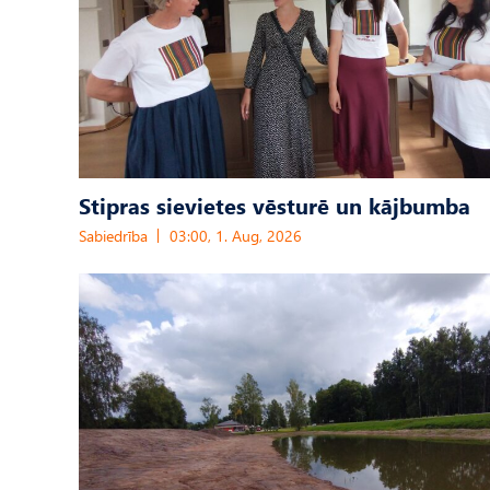
Stipras sievietes vēsturē un kājbumba
Sabiedrība
03:00, 1. Aug, 2026