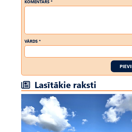
KOMENTĀRS *
VĀRDS *
PIEV
Lasītākie raksti