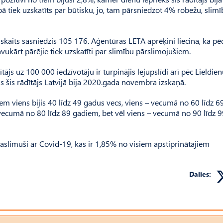
bā tiek uzskatīts par būtisku, jo, tam pārsniedzot 4% robežu, slimī
skaits sasniedzis 105 176. Aģentūras LETA aprēķini liecina, ka pē
vukārt pārējie tiek uzskatīti par slimību pārslimojušiem.
js uz 100 000 iedzīvotāju ir turpinājis lejupslīdi arī pēc Lieldie
ms šis rādītājs Latvijā bija 2020.gada novembra izskaņā.
m viens bijis 40 līdz 49 gadus vecs, viens – vecumā no 60 līdz 6
vecumā no 80 līdz 89 gadiem, bet vēl viens – vecumā no 90 līdz 9
saslimuši ar Covid-19, kas ir 1,85% no visiem apstiprinātajiem
Dalies: