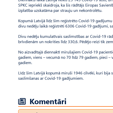
SPKC iepriekš skaidroja, ka šis rādītājs Eiropas Savienī
izplatība uzskatāma par strauju un nekontrolētu.
Kopumā Latvijā līdz šim reģistrēto Covid-19 gadījumu 
divu nedēļu laikā reģistrēti 6306 Covid-19 gadījumi, sa
Divu nedēļu kumulatīvais saslimstības ar Covid-19 rādītā
brīvdienām un nokrities līdz 330,6. Pēdējo reizi tik ze
No aizvadītajā diennaktī mirušajiem Covid-19 pacientie
gadiem, viens – vecumā no 70 līdz 79 gadiem, pieci – 
gadiem.
Līdz šim Latvijā kopumā miruši 1946 cilvēki, kuri bija 
saslimšanas ar Covid-19 gadījumiem.
Komentāri