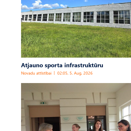
Atjauno sporta infrastruktūru
Novadu attīstībai
02:05, 5. Aug, 2026