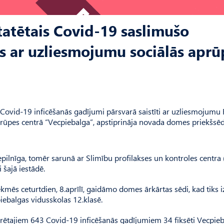
atētais Covid-19 saslimušo
s ar uzliesmojumu sociālās aprū
Covid-19 inficēšanās gadījumi pārsvarā saistīti ar uzliesmojumu 
 aprūpes centrā “Vecpiebalga”, apstiprināja novada domes priekšsēd
 nepilnīga, tomēr sarunā ar Slimību profilakses un kontroles centra
 šajā iestādē.
mēs ceturtdien, 8.aprīlī, gaidāmo domes ārkārtas sēdi, kad tiks i
ebalgas vidusskolas 12.klasē.
strētajiem 643 Covid-19 inficēšanās gadījumiem 34 fiksēti Vecpie