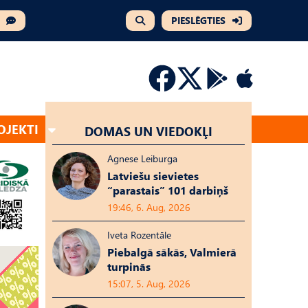
PIESLĒGTIES
OJEKTI
DOMAS UN VIEDOKĻI
Agnese Leiburga
Latviešu sievietes
“parastais” 101 darbiņš
19:46, 6. Aug, 2026
Iveta Rozentāle
Piebalgā sākās, Valmierā
turpinās
15:07, 5. Aug, 2026