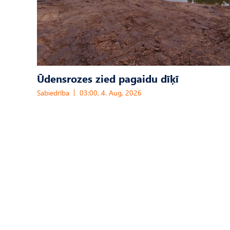
Ūdensrozes zied pagaidu dīķī
Sabiedrība
03:00, 4. Aug, 2026