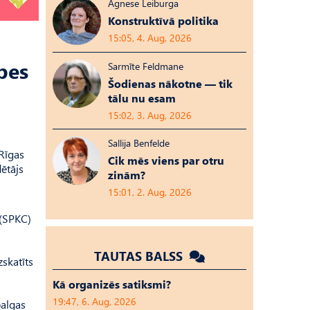
Agnese Leiburga
Konstruktīvā politika
15:05, 4. Aug, 2026
pes
Sarmīte Feldmane
Šodienas nākotne — tik
tālu nu esam
15:02, 3. Aug, 2026
Sallija Benfelde
Rīgas
Cik mēs viens par otru
ētājs
zinām?
15:01, 2. Aug, 2026
 (SPKC)
TAUTAS BALSS
zskatīts
Kā organizēs satiksmi?
19:47, 6. Aug, 2026
balgas