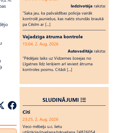
bas
Iedzīvotāja
raksta:
“Saka jau, ka pašvaldības policija vairāk
kontrolē jauniešus, kas nakts stundās braukā
dējo
pa Cēsīm ar […]
Vajadzīga ātruma kontrole
nu
15:04, 2. Aug, 2026
Autovadītājs
raksta:
“Pēdējais laiks uz Vid­ze­mes šosejas no
9
Līgatnes līdz Ieriķiem arī ieviest ātruma
9
kontroles posmu. Citādi […]
SLUDINĀJUMI
Citi
23:25, 2. Aug, 2026
Veco mēbeļu u.c. lietu
utilizācija/izvešana/pārvešana 24826054