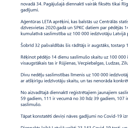
novadā 34. Pagājušajā diennaktī vairāk fiksēts tikai Rīg
gadījumi.
Aģentūras LETA aprēķini, kas balstās uz Centrālās stat
dzīvesvietas 2020.gadā un SPKC datiem par pēdējās 14 
kumulatīvā saslimstība uz 100 000 iedzīvotāju Latvijā 
Šobrīd 32 pašvaldībās šis rādītājs ir augstāks, tostarp 
Rēķinot pēdējo 14 dienu saslimušo skaitu uz 100 000 i
visaugstākais tas ir Rūjienas, Vecpiebalgas, Ludzas, Z
Divu nedēļu saslimstības līmenis uz 100 000 iedzīvotāju i
ar atšķirīgu iedzīvotāju skaitu, un tas nenorāda konkrē
No aizvadītajā diennaktī reģistrētajiem jaunajiem sas
59 gadiem, 111 ir vecumā no 30 līdz 39 gadiem, 107 i
saslimušo.
Tāpat konstatēti deviņi nāves gadījumi no Covid-19 i
Diennakts laikā Latvijā veikti 23 143 Covid-19 testi, un 