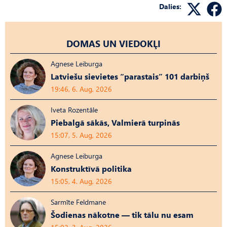
Dalies:
DOMAS UN VIEDOKĻI
Agnese Leiburga
Latviešu sievietes “parastais” 101 darbiņš
19:46, 6. Aug, 2026
Iveta Rozentāle
Piebalgā sākās, Valmierā turpinās
15:07, 5. Aug, 2026
Agnese Leiburga
Konstruktīvā politika
15:05, 4. Aug, 2026
Sarmīte Feldmane
Šodienas nākotne — tik tālu nu esam