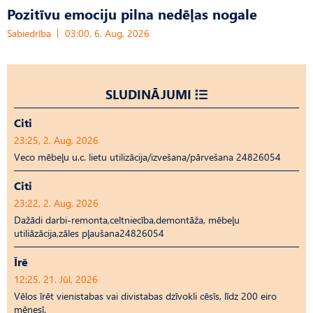
Pozitīvu emociju pilna nedēļas nogale
Sabiedrība
03:00, 6. Aug, 2026
SLUDINĀJUMI
Citi
23:25, 2. Aug, 2026
Veco mēbeļu u.c. lietu utilizācija/izvešana/pārvešana 24826054
Citi
23:22, 2. Aug, 2026
Dažādi darbi-remonta,celtniecība,demontāža, mēbeļu
utiliāzācija,zāles pļaušana24826054
Īrē
12:25, 21. Jūl, 2026
Vēlos īrēt vienistabas vai divistabas dzīvokli cēsīs, līdz 200 eiro
mēnesī.