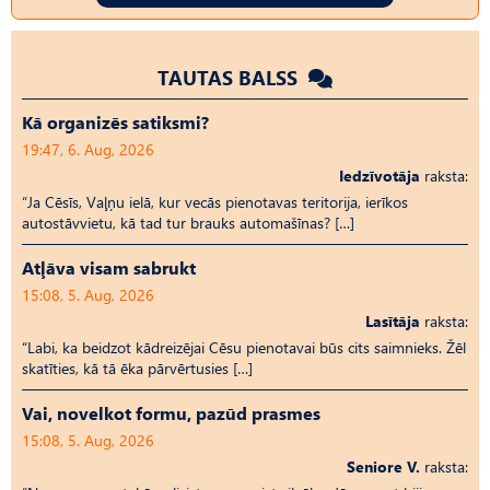
TAUTAS BALSS
Kā organizēs satiksmi?
19:47, 6. Aug, 2026
Iedzīvotāja
raksta:
“Ja Cēsīs, Vaļņu ielā, kur vecās pienotavas teritorija, ierīkos
autostāvvietu, kā tad tur brauks automašīnas? […]
Atļāva visam sabrukt
15:08, 5. Aug, 2026
Lasītāja
raksta:
“Labi, ka beidzot kādreizējai Cēsu pienotavai būs cits saimnieks. Žēl
skatīties, kā tā ēka pārvērtusies […]
Vai, novelkot formu, pazūd prasmes
15:08, 5. Aug, 2026
Seniore V.
raksta: