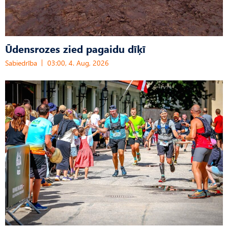
Ūdensrozes zied pagaidu dīķī
Sabiedrība
03:00, 4. Aug, 2026