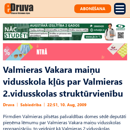
ABONĒŠANA
Valmieras Vakara maiņu
vidusskola kļūs par Valmieras
2.vidusskolas struktūrvienību
Druva
Sabiedrība
22:51, 10. Aug, 2009
Pirmdien Valmieras pilsētas pašvaldības domes sēdē deputāti
pieņēma lēmumu par Valmieras Vakara maiņu vidusskolas
reorganizāciju, to veidojot kā Valmieras 2.vidusskolas