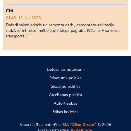
Citi
21:43, 13. Jūl, 2026
Dažādi saimnieciskie un remonta darbi, demontāža-utilizācija,
sadzīves tehnikas, mēbeļu utilizācija, pagrabu tīrīšana. Visa veida
transports. […]
Lietošanas noteikumi
Privātuma politika
Sīkdatņu politika
Atcelšanas politika
Autortiesības
Ētikas kodekss
Visas tiesības paturētas
SIA "Cēsu Druva"
© 2026
Portālu izstrādāja:
RydelCode.