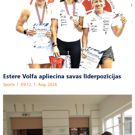
Estere Volfa apliecina savas līderpozīcijas
Sports
09:12, 1. Aug, 2026