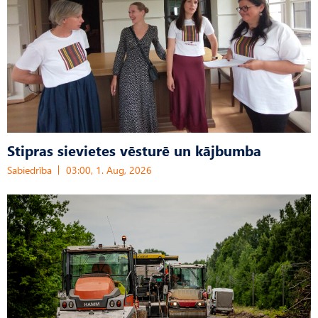
Stipras sievietes vēsturē un kājbumba
Sabiedrība
03:00, 1. Aug, 2026