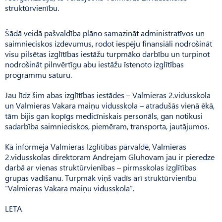
struktūrvienību.
Šādā veidā pašvaldība plāno samazināt administratīvos un
saimnieciskos izdevumus, rodot iespēju finansiāli nodrošināt
visu pilsētas izglītības iestāžu turpmāko darbību un turpinot
nodrošināt pilnvērtīgu abu iestāžu īstenoto izglītības
programmu saturu.
Jau līdz šim abas izglītības iestādes – Valmieras 2.vidusskola
un Valmieras Vakara maiņu vidusskola – atradušās vienā ēkā,
tām bijis gan kopīgs medicīniskais personāls, gan notikusi
sadarbība saimnieciskos, piemēram, transporta, jautājumos.
Kā informēja Valmieras Izglītības pārvaldē, Valmieras
2.vidusskolas direktoram Andrejam Gluhovam jau ir pieredze
darbā ar vienas struktūrvienības – pirmsskolas izglītības
grupas vadīšanu. Turpmāk viņš vadīs arī struktūrvienību
“Valmieras Vakara maiņu vidusskola”.
LETA