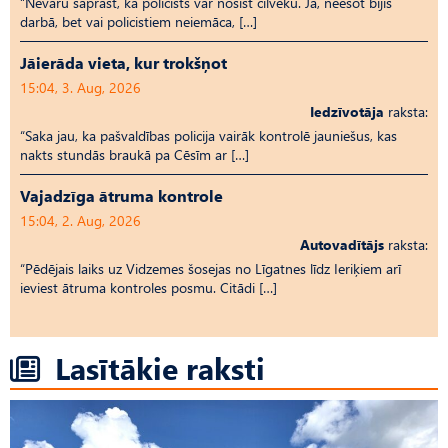
“Nevaru saprast, kā policists var nosist cilvēku. Jā, neesot bijis
darbā, bet vai policistiem neiemāca, […]
Jāierāda vieta, kur trokšņot
15:04, 3. Aug, 2026
Iedzīvotāja
raksta:
“Saka jau, ka pašvaldības policija vairāk kontrolē jauniešus, kas
nakts stundās braukā pa Cēsīm ar […]
Vajadzīga ātruma kontrole
15:04, 2. Aug, 2026
Autovadītājs
raksta:
“Pēdējais laiks uz Vid­ze­mes šosejas no Līgatnes līdz Ieriķiem arī
ieviest ātruma kontroles posmu. Citādi […]
Lasītākie raksti