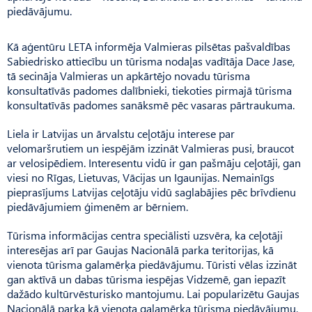
piedāvājumu.
Kā aģentūru LETA informēja Valmieras pilsētas pašvaldības
Sabiedrisko attiecību un tūrisma nodaļas vadītāja Dace Jase,
tā secināja Valmieras un apkārtējo novadu tūrisma
konsultatīvās padomes dalībnieki, tiekoties pirmajā tūrisma
konsultatīvās padomes sanāksmē pēc vasaras pārtraukuma.
Liela ir Latvijas un ārvalstu ceļotāju interese par
velomaršrutiem un iespējām izzināt Valmieras pusi, braucot
ar velosipēdiem. Interesentu vidū ir gan pašmāju ceļotāji, gan
viesi no Rīgas, Lietuvas, Vācijas un Igaunijas. Nemainīgs
pieprasījums Latvijas ceļotāju vidū saglabājies pēc brīvdienu
piedāvājumiem ģimenēm ar bērniem.
Tūrisma informācijas centra speciālisti uzsvēra, ka ceļotāji
interesējas arī par Gaujas Nacionālā parka teritorijas, kā
vienota tūrisma galamērķa piedāvājumu. Tūristi vēlas izzināt
gan aktīvā un dabas tūrisma iespējas Vidzemē, gan iepazīt
dažādo kultūrvēsturisko mantojumu. Lai popularizētu Gaujas
Nacionālā parka kā vienota galamērķa tūrisma piedāvājumu,