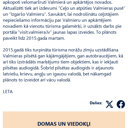
apkopoti velomaršruti Valmierā un apkārtējos novados.
Aktualizēti tiek arī izdevumi “Ceļo un atpūties Valmieras pusē”
un “Izgaršo Valmieru”. Savukārt, lai nodrošinātu ceļotājiem
nepieciešamo informāciju par Valmieru un apkārtējiem
novadiem kā vienotu tūrisma galamērķi, ir uzsākts darbs pie
portāla “visit.valmiera.lv” jaunas lapas izveides. To plānots
paveikt līdz 2015.gada martam.
2015.gadā tiks turpināta tūrisma norāžu zīmju uzstādīšana
Valmieras pilsētā gan kājāmgājējiem, gan autobraucējiem, kā
arī tiks izstrādāts marķējums tiem objektiem, kas ir iekļauti
pilsētas audiogidā. Šobrīd pilsētas audiogids ir atjaunots
latviešu, krievu, angļu un igauņu valodā, bet nākamgad
plānots to izveidot arī vācu valodā.
LETA
Dalies:
DOMAS UN VIEDOKĻI