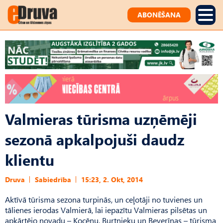
ABONĒŠANA
Valmieras tūrisma uzņēmēji
sezonā apkalpojuši daudz
klientu
Druva
Sabiedrība
15:23, 2. Okt, 2014
Aktīvā tūrisma sezona turpinās, un ceļotāji no tuvienes un
tālienes ierodas Valmierā, lai iepazītu Valmieras pilsētas un
apkārtējo novadu – Kocēnu, Burtnieku un Beverīnas – tūrisma