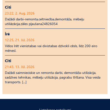
Citi
23:22, 2. Aug, 2026
Dažādi darbi-remonta,celtniecība,demontāža, mēbeļu
utiliāzācija,zāles pļaušana24826054
Īrē
12:25, 21. Jūl, 2026
Vēlos īrēt vienistabas vai divistabas dzīvokli cēsīs, līdz 200 eiro
mēnesī.
Citi
21:43, 13. Jūl, 2026
Dažādi saimnieciskie un remonta darbi, demontāža-utilizācija,
sadzīves tehnikas, mēbeļu utilizācija, pagrabu tīrīšana. Visa veida
transports. […]
Lietošanas noteikumi