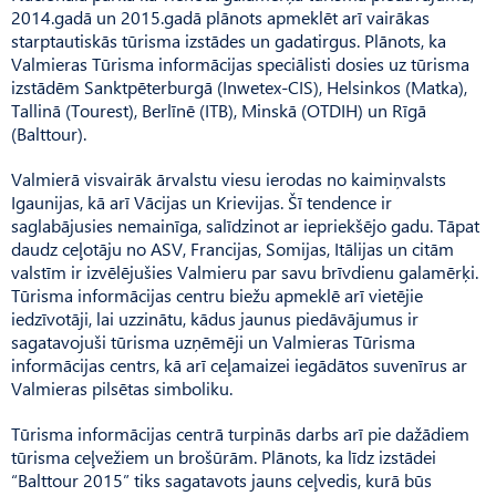
2014.gadā un 2015.gadā plānots apmeklēt arī vairākas
starptautiskās tūrisma izstādes un gadatirgus. Plānots, ka
Valmieras Tūrisma informācijas speciālisti dosies uz tūrisma
izstādēm Sanktpēterburgā (Inwetex-CIS), Helsinkos (Matka),
Tallinā (Tourest), Berlīnē (ITB), Minskā (OTDIH) un Rīgā
(Balttour).
Valmierā visvairāk ārvalstu viesu ierodas no kaimiņvalsts
Igaunijas, kā arī Vācijas un Krievijas. Šī tendence ir
saglabājusies nemainīga, salīdzinot ar iepriekšējo gadu. Tāpat
daudz ceļotāju no ASV, Francijas, Somijas, Itālijas un citām
valstīm ir izvēlējušies Valmieru par savu brīvdienu galamērķi.
Tūrisma informācijas centru biežu apmeklē arī vietējie
iedzīvotāji, lai uzzinātu, kādus jaunus piedāvājumus ir
sagatavojuši tūrisma uzņēmēji un Valmieras Tūrisma
informācijas centrs, kā arī ceļamaizei iegādātos suvenīrus ar
Valmieras pilsētas simboliku.
Tūrisma informācijas centrā turpinās darbs arī pie dažādiem
tūrisma ceļvežiem un brošūrām. Plānots, ka līdz izstādei
“Balttour 2015” tiks sagatavots jauns ceļvedis, kurā būs