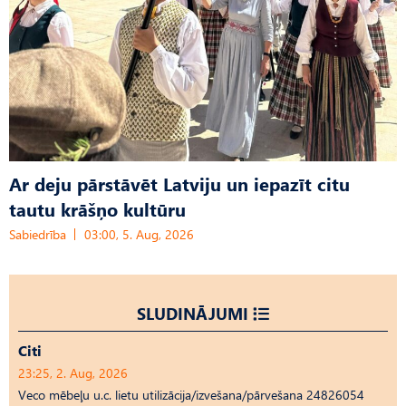
Ar deju pārstāvēt Latviju un iepazīt citu
tautu krāšņo kultūru
Sabiedrība
03:00, 5. Aug, 2026
SLUDINĀJUMI
Citi
23:25, 2. Aug, 2026
Veco mēbeļu u.c. lietu utilizācija/izvešana/pārvešana 24826054