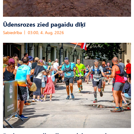
Ūdensrozes zied pagaidu dīķī
Sabiedrība
03:00, 4. Aug, 2026