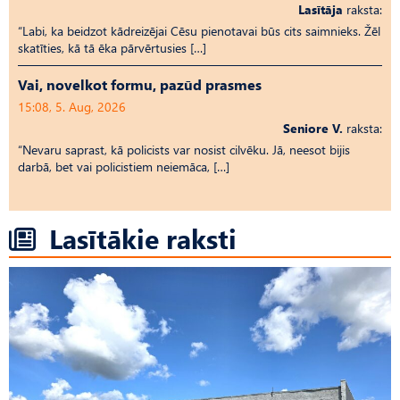
Lasītāja
raksta:
“Labi, ka beidzot kādreizējai Cēsu pienotavai būs cits saimnieks. Žēl
skatīties, kā tā ēka pārvērtusies […]
Vai, novelkot formu, pazūd prasmes
15:08, 5. Aug, 2026
Seniore V.
raksta:
“Nevaru saprast, kā policists var nosist cilvēku. Jā, neesot bijis
darbā, bet vai policistiem neiemāca, […]
Lasītākie raksti