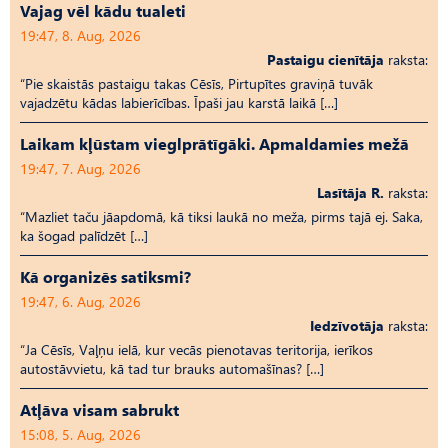
Vajag vēl kādu tualeti
19:47, 8. Aug, 2026
Pastaigu cienītāja
raksta:
“Pie skaistās pastaigu takas Cēsīs, Pirtupītes graviņā tuvāk
vajadzētu kādas labierīcības. Īpaši jau karstā laikā […]
Laikam kļūstam vieglprātīgāki. Apmaldamies mežā
19:47, 7. Aug, 2026
Lasītāja R.
raksta:
“Mazliet taču jāapdomā, kā tiksi laukā no meža, pirms tajā ej. Saka,
ka šogad palīdzēt […]
Kā organizēs satiksmi?
19:47, 6. Aug, 2026
Iedzīvotāja
raksta:
“Ja Cēsīs, Vaļņu ielā, kur vecās pienotavas teritorija, ierīkos
autostāvvietu, kā tad tur brauks automašīnas? […]
Atļāva visam sabrukt
15:08, 5. Aug, 2026