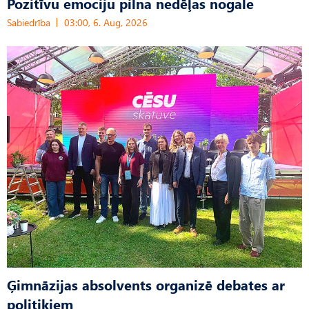
Pozitīvu emociju pilna nedēļas nogale
Sabiedrība
03:00, 6. Aug, 2026
Ģimnāzijas absolvents organizē debates ar
politiķiem