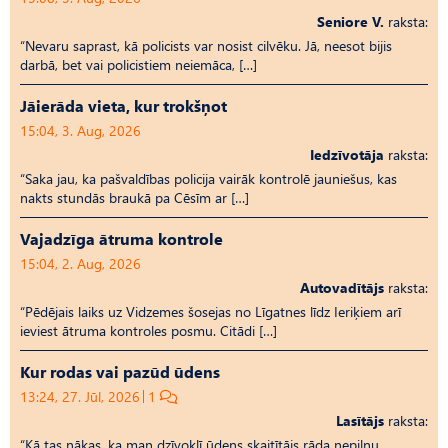
Seniore V.
raksta:
“Nevaru saprast, kā policists var nosist cilvēku. Jā, neesot bijis
darbā, bet vai policistiem neiemāca, […]
Jāierāda vieta, kur trokšņot
15:04, 3. Aug, 2026
Iedzīvotāja
raksta:
“Saka jau, ka pašvaldības policija vairāk kontrolē jauniešus, kas
nakts stundās braukā pa Cēsīm ar […]
Vajadzīga ātruma kontrole
15:04, 2. Aug, 2026
Autovadītājs
raksta:
“Pēdējais laiks uz Vid­ze­mes šosejas no Līgatnes līdz Ieriķiem arī
ieviest ātruma kontroles posmu. Citādi […]
Kur rodas vai pazūd ūdens
13:24, 27. Jūl, 2026
1
Lasītājs
raksta:
“Kā tas nākas, ka man dzīvoklī ūdens skaitītājs rāda nepilnu