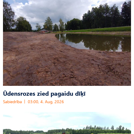
Ūdensrozes zied pagaidu dīķī
Sabiedrība
03:00, 4. Aug, 2026