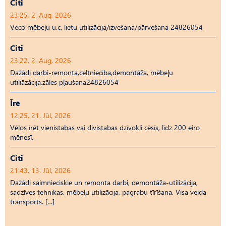
Citi
23:25, 2. Aug, 2026
Veco mēbeļu u.c. lietu utilizācija/izvešana/pārvešana 24826054
Citi
23:22, 2. Aug, 2026
Dažādi darbi-remonta,celtniecība,demontāža, mēbeļu
utiliāzācija,zāles pļaušana24826054
Īrē
12:25, 21. Jūl, 2026
Vēlos īrēt vienistabas vai divistabas dzīvokli cēsīs, līdz 200 eiro
mēnesī.
Citi
21:43, 13. Jūl, 2026
Dažādi saimnieciskie un remonta darbi, demontāža-utilizācija,
sadzīves tehnikas, mēbeļu utilizācija, pagrabu tīrīšana. Visa veida
transports. […]