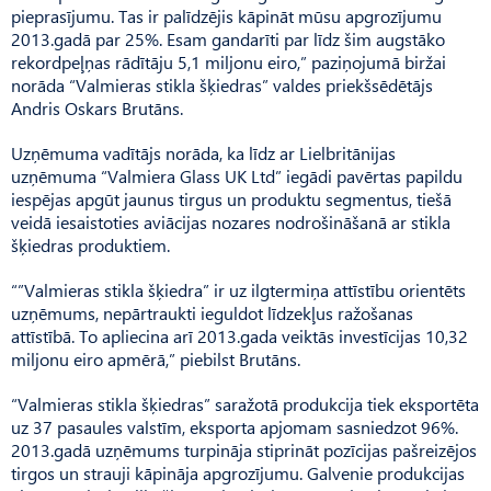
pieprasījumu. Tas ir palīdzējis kāpināt mūsu apgrozījumu
2013.gadā par 25%. Esam gandarīti par līdz šim augstāko
rekordpeļņas rādītāju 5,1 miljonu eiro,” paziņojumā biržai
norāda “Valmieras stikla šķiedras” valdes priekšsēdētājs
Andris Oskars Brutāns.
Uzņēmuma vadītājs norāda, ka līdz ar Lielbritānijas
uzņēmuma “Valmiera Glass UK Ltd” iegādi pavērtas papildu
iespējas apgūt jaunus tirgus un produktu segmentus, tiešā
veidā iesaistoties aviācijas nozares nodrošināšanā ar stikla
šķiedras produktiem.
“”Valmieras stikla šķiedra” ir uz ilgtermiņa attīstību orientēts
uzņēmums, nepārtraukti ieguldot līdzekļus ražošanas
attīstībā. To apliecina arī 2013.gada veiktās investīcijas 10,32
miljonu eiro apmērā,” piebilst Brutāns.
“Valmieras stikla šķiedras” saražotā produkcija tiek eksportēta
uz 37 pasaules valstīm, eksporta apjomam sasniedzot 96%.
2013.gadā uzņēmums turpināja stiprināt pozīcijas pašreizējos
tirgos un strauji kāpināja apgrozījumu. Galvenie produkcijas