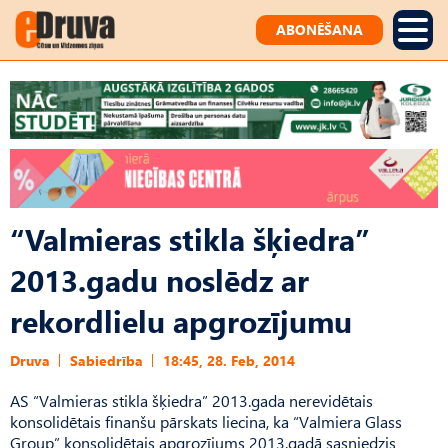
ABONĒŠANA
“Valmieras stikla šķiedra”
2013.gadu noslēdz ar
rekordlielu apgrozījumu
Druva
Sabiedrība
18:45, 28. Feb, 2014
AS “Valmieras stikla šķiedra” 2013.gada nerevidētais
konsolidētais finanšu pārskats liecina, ka “Valmiera Glass
Group” konsolidētais apgrozījums 2013.gadā sasniedzis