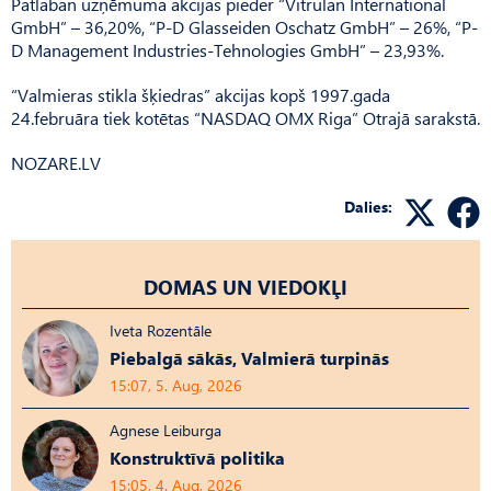
Patlaban uzņēmuma akcijas pieder “Vitrulan International
GmbH” – 36,20%, “P-D Glasseiden Oschatz GmbH” – 26%, “P-
D Management Industries-Tehnologies GmbH” – 23,93%.
“Valmieras stikla šķiedras” akcijas kopš 1997.gada
24.februāra tiek kotētas “NASDAQ OMX Riga” Otrajā sarakstā.
NOZARE.LV
Dalies:
DOMAS UN VIEDOKĻI
Iveta Rozentāle
Piebalgā sākās, Valmierā turpinās
15:07, 5. Aug, 2026
Agnese Leiburga
Konstruktīvā politika
15:05, 4. Aug, 2026