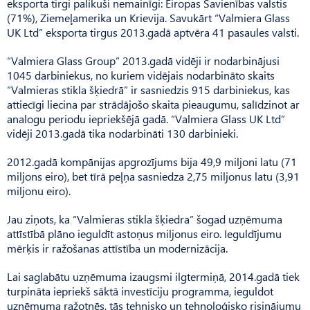
eksporta tirgi palikuši nemainīgi: Eiropas Savienības valstis
(71%), Ziemeļamerika un Krievija. Savukārt “Valmiera Glass
UK Ltd” eksporta tirgus 2013.gadā aptvēra 41 pasaules valsti.
“Valmiera Glass Group” 2013.gadā vidēji ir nodarbinājusi
1045 darbiniekus, no kuriem vidējais nodarbināto skaits
“Valmieras stikla šķiedrā” ir sasniedzis 915 darbiniekus, kas
attiecīgi liecina par strādājošo skaita pieaugumu, salīdzinot ar
analogu periodu iepriekšējā gadā. “Valmiera Glass UK Ltd”
vidēji 2013.gadā tika nodarbināti 130 darbinieki.
2012.gadā kompānijas apgrozījums bija 49,9 miljoni latu (71
miljons eiro), bet tīrā peļņa sasniedza 2,75 miljonus latu (3,91
miljonu eiro).
Jau ziņots, ka “Valmieras stikla šķiedra” šogad uzņēmuma
attīstībā plāno ieguldīt astoņus miljonus eiro. Ieguldījumu
mērķis ir ražošanas attīstība un modernizācija.
Lai saglabātu uzņēmuma izaugsmi ilgtermiņā, 2014.gadā tiek
turpināta iepriekš sāktā investīciju programma, ieguldot
uzņēmuma ražotnēs, tās tehnisko un tehnoloģisko risinājumu