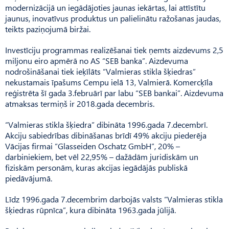
modernizācijā un iegādājoties jaunas iekārtas, lai attīstītu
jaunus, inovatīvus produktus un palielinātu ražošanas jaudas,
teikts paziņojumā biržai.
Investīciju programmas realizēšanai tiek ņemts aizdevums 2,5
miljonu eiro apmērā no AS “SEB banka”. Aizdevuma
nodrošināšanai tiek ieķīlāts “Valmieras stikla šķiedras”
nekustamais īpašums Cempu ielā 13, Valmierā. Komercķīla
reģistrēta šī gada 3.februārī par labu “SEB bankai”. Aizdevuma
atmaksas termiņš ir 2018.gada decembris.
“Valmieras stikla šķiedra” dibināta 1996.gada 7.decembrī.
Akciju sabiedrības dibināšanas brīdī 49% akciju piederēja
Vācijas firmai “Glasseiden Oschatz GmbH”, 20% –
darbiniekiem, bet vēl 22,95% – dažādām juridiskām un
fiziskām personām, kuras akcijas iegādājās publiskā
piedāvājumā.
Līdz 1996.gada 7.decembrim darbojās valsts “Valmieras stikla
šķiedras rūpnīca”, kura dibināta 1963.gada jūlijā.