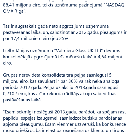
88,41 miljonu eiro, teikts uzņēmuma paziņojumā “NASDAQ
OMX Riga”.
Tas ir augstākais gada neto apgrozījums uzņēmuma
pastāvēšanas laikā, un, salīdzinot ar 2012.gadu, pieaugums ir
par 17,4 miljoniem eiro jeb 25%.
Lielbritānijas uzņēmuma “Valmiera Glass UK Ltd” devums
konsolidētajā apgrozījumā trīs mēnešu laikā ir 4,64 miljoni
eiro.
Grupas nerevidētā konsolidētā tīrā peļņa sasniegusi 5,1
miljonu eiro, kas savukārt ir par 30% vairāk nekā analogā
periodā 2012.gadā. Peļņa uz akciju 2013.gadā sasniegusi
0,2102 eiro, kas arī ir rekorda rādītājs akciju sabiedrības
pastāvēšanas laikā.
“Esam sekmīgi noslēguši 2013.gadu, parādot, ka spējam rast
papildu iespējas izaugsmei, sasniedzot būtisku pārdošanas
apjoma pieaugumu. Esam vienmēr uzsvēruši, ka konkurencē
mūsu priekšrocība ir elastīga reaģēšana uz klientu un tirgus