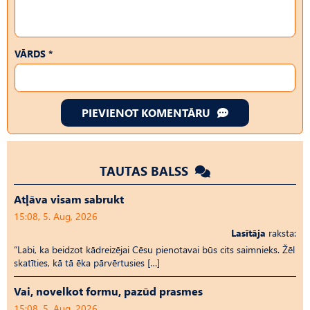
VĀRDS *
PIEVIENOT KOMENTĀRU
TAUTAS BALSS
Atļāva visam sabrukt
15:08, 5. Aug, 2026
Lasītāja
raksta:
“Labi, ka beidzot kādreizējai Cēsu pienotavai būs cits saimnieks. Žēl
skatīties, kā tā ēka pārvērtusies […]
Vai, novelkot formu, pazūd prasmes
15:08, 5. Aug, 2026