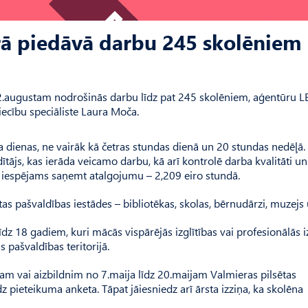
rā piedāvā darbu 245 skolēniem
 22.augustam nodrošinās darbu līdz pat 245 skolēniem, aģentūru L
iecību speciāliste Laura Moča.
a dienas, ne vairāk kā četras stundas dienā un 20 stundas nedēļā.
ājs, kas ierāda veicamo darbu, kā arī kontrolē darba kvalitāti u
m iespējams saņemt atalgojumu – 2,209 eiro stundā.
as pašvaldības iestādes – bibliotēkas, skolas, bērnudārzi, muzejs u
dz 18 gadiem, kuri mācās vispārējās izglītības vai profesionālās i
 pašvaldības teritorijā.
am vai aizbildnim no 7.maija līdz 20.maijam Valmieras pilsētas
pieteikuma anketa. Tāpat jāiesniedz arī ārsta izziņa, ka skolēna