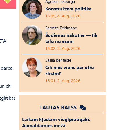
Agnese Leiburga
Konstruktīvā politika
15:05, 4. Aug, 2026
Sarmīte Feldmane
Šodienas nākotne — tik
ETA
tālu nu esam
15:02, 3. Aug, 2026
Sallija Benfelde
Cik mēs viens par otru
n darba
zinām?
15:01, 2. Aug, 2026
n citi.
zglītības
TAUTAS BALSS
Laikam kļūstam vieglprātīgāki.
Apmaldamies mežā