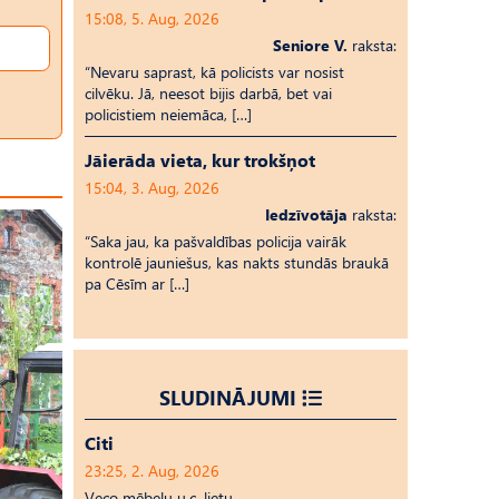
15:08, 5. Aug, 2026
Seniore V.
raksta:
“Nevaru saprast, kā policists var nosist
cilvēku. Jā, neesot bijis darbā, bet vai
policistiem neiemāca, […]
Jāierāda vieta, kur trokšņot
15:04, 3. Aug, 2026
Iedzīvotāja
raksta:
“Saka jau, ka pašvaldības policija vairāk
kontrolē jauniešus, kas nakts stundās braukā
pa Cēsīm ar […]
SLUDINĀJUMI
Citi
23:25, 2. Aug, 2026
Veco mēbeļu u.c. lietu