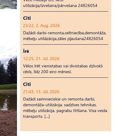
utilizācija/izvešana/pārvešana 24826054
Citi
23:22, 2. Aug, 2026
Dažādi darbi-remonta,celtniecība,demontāža,
mēbeļu utiliāzācija,zāles pļaušana24826054
Īrē
12:25, 21. Jūl, 2026
Vēlos īrēt vienistabas vai divistabas dzīvokli
cēsīs, līdz 200 eiro mēnesī.
Citi
21:43, 13. Jūl, 2026
Dažādi saimnieciskie un remonta darbi,
demontāža-utilizācija, sadzīves tehnikas,
mēbeļu utilizācija, pagrabu tīrīšana. Visa veida
transports. […]