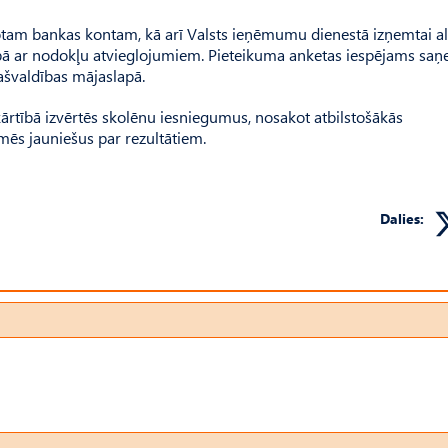
otam bankas kontam, kā arī Valsts ieņēmumu dienestā izņemtai a
ā ar nodokļu atvieglojumiem. Pieteikuma anketas iespējams saņ
ašvaldības mājaslapā.
ārtībā izvērtēs skolēnu iesniegumus, nosakot atbilstošākās
mēs jauniešus par rezultātiem.
Dalies: