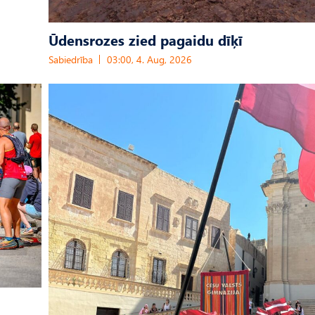
Ūdensrozes zied pagaidu dīķī
Sabiedrība
03:00, 4. Aug, 2026