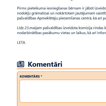
Pirms pieteikuma iesniegšanas bērnam ir jābūt izveid
nodokļu grāmatiņai un nokārtotam jautājumam saistīb
pašvaldības Apmeklētāju pieņemšanas centrā, kā arī p
Līdz 23.maijam pašvaldības izveidota komisija rindas k
nodarbinātības pasākumu vietas un laikus, kā arī infor
LETA
Komentāri
KOMENTĀRS *