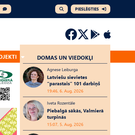
PIESLĒGTIES
OJEKTI
DOMAS UN VIEDOKĻI
Agnese Leiburga
Latviešu sievietes
“parastais” 101 darbiņš
19:46, 6. Aug, 2026
Iveta Rozentāle
Piebalgā sākās, Valmierā
turpinās
15:07, 5. Aug, 2026