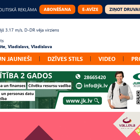
ABONĒŠANA
E-AVĪZE
ZIŅOT DRUVAI
OLITISKĀ REKLĀMA
jš 3.17 m/s, D-DR vēja virziens
ts
te, Vladislavs, Vladislava
UN JAUNIEŠI
DZĪVES STILS
VIDEO
PR