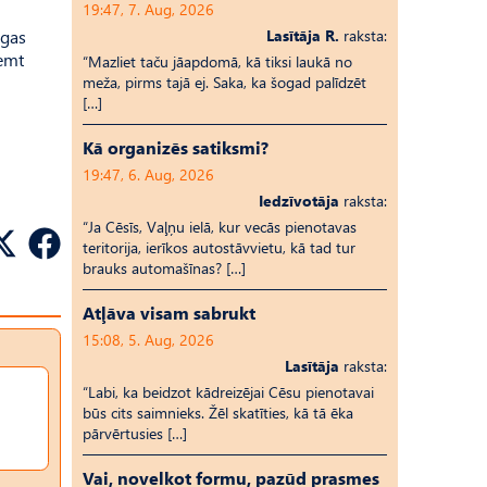
19:47, 7. Aug, 2026
lgas
Lasītāja R.
raksta:
emt
“Mazliet taču jāapdomā, kā tiksi laukā no
meža, pirms tajā ej. Saka, ka šogad palīdzēt
[…]
Kā organizēs satiksmi?
19:47, 6. Aug, 2026
Iedzīvotāja
raksta:
“Ja Cēsīs, Vaļņu ielā, kur vecās pienotavas
teritorija, ierīkos autostāvvietu, kā tad tur
brauks automašīnas? […]
Atļāva visam sabrukt
15:08, 5. Aug, 2026
Lasītāja
raksta:
“Labi, ka beidzot kādreizējai Cēsu pienotavai
būs cits saimnieks. Žēl skatīties, kā tā ēka
pārvērtusies […]
Vai, novelkot formu, pazūd prasmes