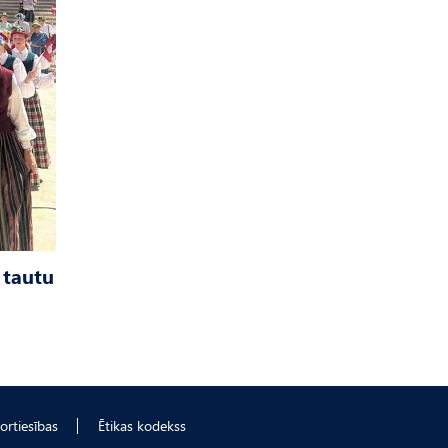
 tautu
ortiesības
Ētikas kodekss