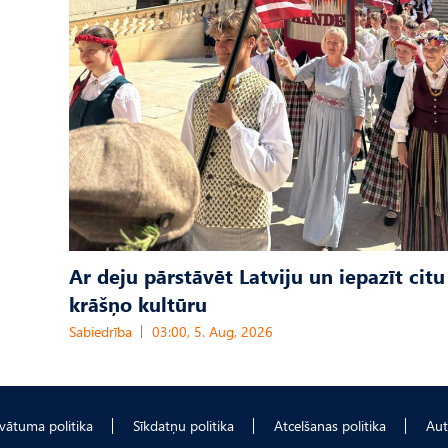
Ar deju pārstāvēt Latviju un iepazīt citu
krāšņo kultūru
Sabiedrība
03:00, 5. Aug, 2026
ivātuma politika
Sīkdatņu politika
Atcelšanas politika
Aut