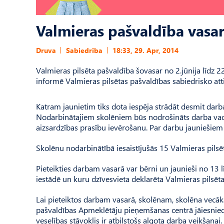
Valmieras pašvaldība vasa
Druva
Sabiedrība
18:33, 29. Apr, 2014
Valmieras pilsēta pašvaldība šovasar no 2.jūnija līdz
informē Valmieras pilsētas pašvaldības sabiedrisko att
Katram jaunietim tiks dota iespēja strādāt desmit darb
Nodarbinātajiem skolēniem būs nodrošināts darba vadīt
aizsardzības prasību ievērošanu. Par darbu jauniešie
Skolēnu nodarbinātībā iesaistījušās 15 Valmieras pilsēt
Pieteikties darbam vasarā var bērni un jaunieši no 13 lī
iestādē un kuru dzīvesvieta deklarēta Valmieras pilsētas
Lai pieteiktos darbam vasarā, skolēnam, skolēna vecāk
pašvaldības Apmeklētāju pieņemšanas centrā jāiesniedz 
veselības stāvoklis ir atbilstošs algota darba veikšanai.