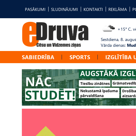
PASĀKUMI
SLUDINĀJUMI
KONTAKTI
REKLĀMA
P
+15° C, vē
Sestdiena, 8. augus
Vārda dienas:
Mudī
SABIEDRĪBA
SPORTS
IZGLĪTĪBA 