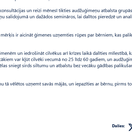
sultācijas un reizi mēnesī tikties audžuģimeņu atbalsta grupās
ņu salidojumā un dažādos semināros, lai dalītos pieredzē un anal
mērķis ir aicināt ģimenes uzņemties rūpes par bērniem, kas palik
ēm un iedrošināt cilvēkus arī krīzes laikā dalīties mīlestībā, k
ecākiem var kļūt cilvēki vecumā no 25 līdz 60 gadiem, un audžuģ
vēlas sniegt sirds siltumu un atbalstu bez vecāku gādības palikuš
nu tā vēlētos uzņemt savās mājās, un iepazīties ar bērnu, pirms t
Dalies: