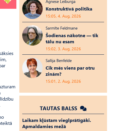
Agnese Leiburga
Konstruktīvā politika
15:05, 4. Aug, 2026
Sarmīte Feldmane
Šodienas nākotne — tik
tālu nu esam
15:02, 3. Aug, 2026
sāksies
dim,
Sallija Benfelde
par
Cik mēs viens par otru
zinām?
15:01, 2. Aug, 2026
 uzturam
a
līdzību
.
TAUTAS BALSS
no
Laikam kļūstam vieglprātīgāki.
teiktā
Apmaldamies mežā