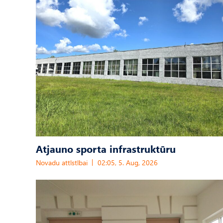
Atjauno sporta infrastruktūru
Novadu attīstībai
02:05, 5. Aug, 2026