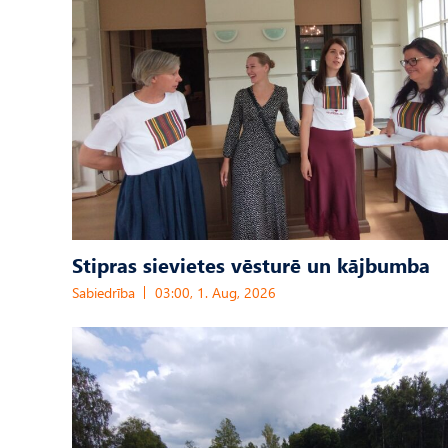
Stipras sievietes vēsturē un kājbumba
Sabiedrība
03:00, 1. Aug, 2026