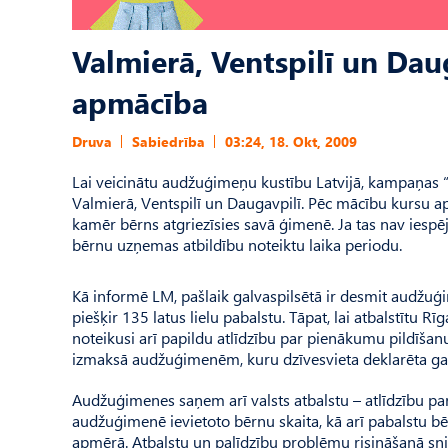
Valmierā, Ventspilī un Da
apmācība
Druva
Sabiedrība
03:24, 18. Okt, 2009
Lai veicinātu audžuģimeņu kustību Latvijā, kampaņas 
Valmierā, Ventspilī un Daugavpilī. Pēc mācību kursu 
kamēr bērns atgriezīsies savā ģimenē. Ja tas nav iespē
bērnu uzņemas atbildību noteiktu laika periodu.
Kā informē LM, pašlaik galvaspilsētā ir desmit audž
piešķir 135 latus lielu pabalstu. Tāpat, lai atbalstītu 
noteikusi arī papildu atlīdzību par pienākumu pildīšan
izmaksā audžuģimenēm, kuru dzīvesvieta deklarēta galv
Audžuģimenes saņem arī valsts atbalstu – atlīdzību p
audžuģimenē ievietoto bērnu skaita, kā arī pabalstu 
apmērā. Atbalstu un palīdzību problēmu risināšanā snie