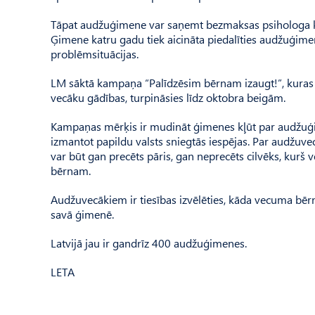
Tāpat audžuģimene var saņemt bezmaksas psihologa kon
Ģimene katru gadu tiek aicināta piedalīties audžuģime
problēmsituācijas.
LM sāktā kampaņa “Palīdzēsim bērnam izaugt!”, kuras 
vecāku gādības, turpināsies līdz oktobra beigām.
Kampaņas mērķis ir mudināt ģimenes kļūt par audžuģimen
izmantot papildu valsts sniegtās iespējas. Par audžuv
var būt gan precēts pāris, gan neprecēts cilvēks, kurš 
bērnam.
Audžuvecākiem ir tiesības izvēlēties, kāda vecuma bēr
savā ģimenē.
Latvijā jau ir gandrīz 400 audžuģimenes.
LETA