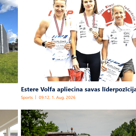
Estere Volfa apliecina savas līderpozīcij
Sports
09:12, 1. Aug, 2026