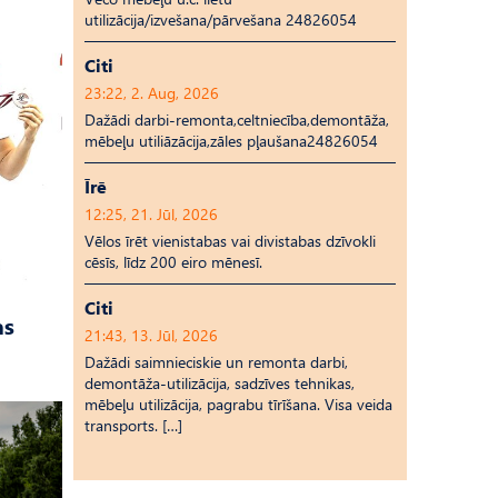
utilizācija/izvešana/pārvešana 24826054
Citi
23:22, 2. Aug, 2026
Dažādi darbi-remonta,celtniecība,demontāža,
mēbeļu utiliāzācija,zāles pļaušana24826054
Īrē
12:25, 21. Jūl, 2026
Vēlos īrēt vienistabas vai divistabas dzīvokli
cēsīs, līdz 200 eiro mēnesī.
Citi
as
21:43, 13. Jūl, 2026
Dažādi saimnieciskie un remonta darbi,
demontāža-utilizācija, sadzīves tehnikas,
mēbeļu utilizācija, pagrabu tīrīšana. Visa veida
transports. […]