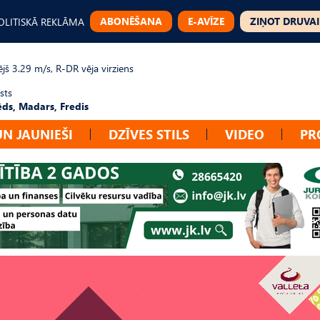
ABONĒŠANA
E-AVĪZE
ZIŅOT DRUVAI
OLITISKĀ REKLĀMA
jš 3.29 m/s, R-DR vēja virziens
sts
ēds, Madars, Fredis
UN JAUNIEŠI
DZĪVES STILS
VIDEO
PR