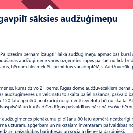
ugavpilī sāksies audžuģimeņu
“Palīdzēsim bērnam izaugt!” laikā audžuģimeņu apmācības kursi 
apgūšanas audžuģimene varēs uzņemties rūpes par bērnu līdz brī
jams, bērnam tiks meklēts aizbildnis vai adoptētājs. Audžuvecāki 
uģimenes, kurās dzīvo 21 bērns. Rīgas dome audžuvecākiem bērna
Rīgas audžuģimenes un veicinātu to skaita palielināšanos, pašvaldīb
u 150 latu apmērā neatkarīgi no ģimenē ievietoto bērnu skaita. At
aspilsētā un kurās dzīvo Rīgas pašvaldības pārziņā esošie bērni
ar audžuģimenes pienākumu pildīšanu 80 latu apmērā neatkarīgi 
bērna uzturam, apģērbam un mīkstajam inventāram pašvaldības no
dz arī pašvaldības bāriņtiesas un sociālā dienesta darbinieki.