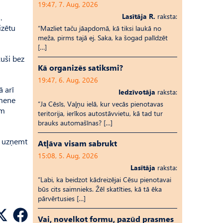
19:47, 7. Aug, 2026
Lasītāja R.
raksta:
.
izētu
“Mazliet taču jāapdomā, kā tiksi laukā no
meža, pirms tajā ej. Saka, ka šogad palīdzēt
[…]
uši bez
Kā organizēs satiksmi?
19:47, 6. Aug, 2026
ā arī
Iedzīvotāja
raksta:
imene
“Ja Cēsīs, Vaļņu ielā, kur vecās pienotavas
am
teritorija, ierīkos autostāvvietu, kā tad tur
brauks automašīnas? […]
o uzņemt
Atļāva visam sabrukt
15:08, 5. Aug, 2026
Lasītāja
raksta:
“Labi, ka beidzot kādreizējai Cēsu pienotavai
būs cits saimnieks. Žēl skatīties, kā tā ēka
pārvērtusies […]
Vai, novelkot formu, pazūd prasmes