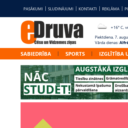
PASĀKUMI
SLUDINĀJUMI
KONTAKTI
REKLĀMA
P
+16° C, vē
Piektdiena, 7. augu
Vārda dienas:
Alfr
SABIEDRĪBA
SPORTS
IZGLĪTĪBA 