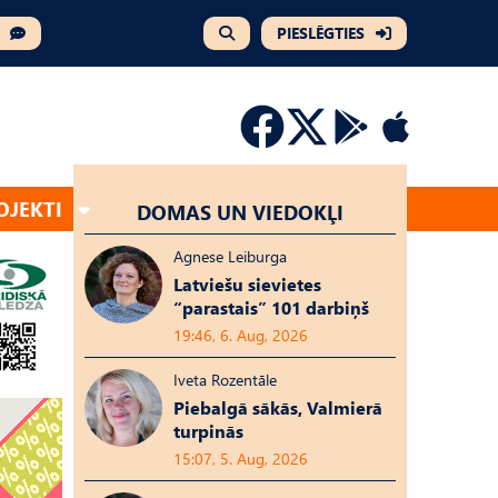
PIESLĒGTIES
OJEKTI
DOMAS UN VIEDOKĻI
Agnese Leiburga
Latviešu sievietes
“parastais” 101 darbiņš
19:46, 6. Aug, 2026
Iveta Rozentāle
Piebalgā sākās, Valmierā
turpinās
15:07, 5. Aug, 2026