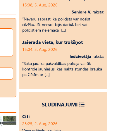
15:08, 5. Aug, 2026
Seniore V.
raksta:
“Nevaru saprast, kā policists var nosist
cilvēku. Jā, neesot bijis darbā, bet vai
policistiem neiemāca, […]
Jāierāda vieta, kur trokšņot
15:04, 3. Aug, 2026
Iedzīvotāja
raksta:
“Saka jau, ka pašvaldības policija vairāk
kontrolē jauniešus, kas nakts stundās braukā
pa Cēsīm ar […]
SLUDINĀJUMI
Citi
23:25, 2. Aug, 2026
Veco mēbeļu u.c. lietu