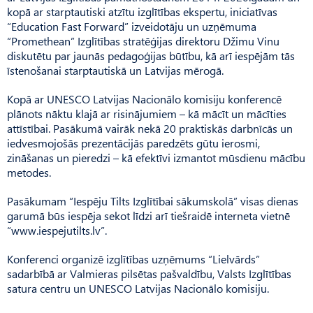
kopā ar starptautiski atzītu izglītības ekspertu, iniciatīvas
“Education Fast Forward” izveidotāju un uzņēmuma
“Promethean” Izglītības stratēģijas direktoru Džimu Vinu
diskutētu par jaunās pedagoģijas būtību, kā arī iespējām tās
īstenošanai starptautiskā un Latvijas mērogā.
Kopā ar UNESCO Latvijas Nacionālo komisiju konferencē
plānots nāktu klajā ar risinājumiem – kā mācīt un mācīties
attīstībai. Pasākumā vairāk nekā 20 praktiskās darbnīcās un
iedvesmojošās prezentācijās paredzēts gūtu ierosmi,
zināšanas un pieredzi – kā efektīvi izmantot mūsdienu mācību
metodes.
Pasākumam “Iespēju Tilts Izglītībai sākumskolā” visas dienas
garumā būs iespēja sekot līdzi arī tiešraidē interneta vietnē
“www.iespejutilts.lv”.
Konferenci organizē izglītības uzņēmums “Lielvārds”
sadarbībā ar Valmieras pilsētas pašvaldību, Valsts Izglītības
satura centru un UNESCO Latvijas Nacionālo komisiju.