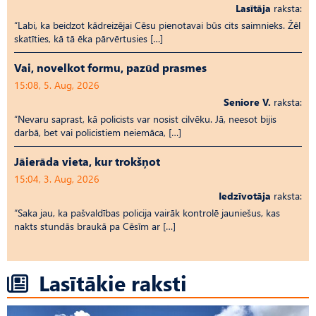
Lasītāja
raksta:
“Labi, ka beidzot kādreizējai Cēsu pienotavai būs cits saimnieks. Žēl
skatīties, kā tā ēka pārvērtusies […]
Vai, novelkot formu, pazūd prasmes
15:08, 5. Aug, 2026
Seniore V.
raksta:
“Nevaru saprast, kā policists var nosist cilvēku. Jā, neesot bijis
darbā, bet vai policistiem neiemāca, […]
Jāierāda vieta, kur trokšņot
15:04, 3. Aug, 2026
Iedzīvotāja
raksta:
“Saka jau, ka pašvaldības policija vairāk kontrolē jauniešus, kas
nakts stundās braukā pa Cēsīm ar […]
Lasītākie raksti