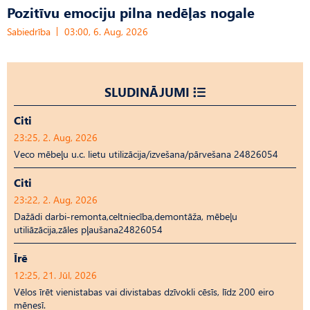
Pozitīvu emociju pilna nedēļas nogale
Sabiedrība
03:00, 6. Aug, 2026
SLUDINĀJUMI
Citi
23:25, 2. Aug, 2026
Veco mēbeļu u.c. lietu utilizācija/izvešana/pārvešana 24826054
Citi
23:22, 2. Aug, 2026
Dažādi darbi-remonta,celtniecība,demontāža, mēbeļu
utiliāzācija,zāles pļaušana24826054
Īrē
12:25, 21. Jūl, 2026
Vēlos īrēt vienistabas vai divistabas dzīvokli cēsīs, līdz 200 eiro
mēnesī.