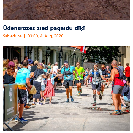
Ūdensrozes zied pagaidu dīķī
Sabiedrība
03:00, 4. Aug, 2026