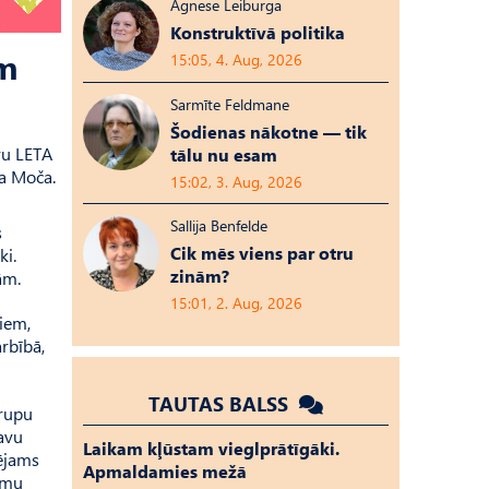
Agnese Leiburga
Konstruktīvā politika
em
15:05, 4. Aug, 2026
Sarmīte Feldmane
Šodienas nākotne — tik
ru LETA
tālu nu esam
ra Moča.
15:02, 3. Aug, 2026
Sallija Benfelde
s
Cik mēs viens par otru
ki.
zinām?
ām.
15:01, 2. Aug, 2026
šiem,
rbībā,
TAUTAS BALSS
grupu
savu
Laikam kļūstam vieglprātīgāki.
pējams
Apmaldamies mežā
romu