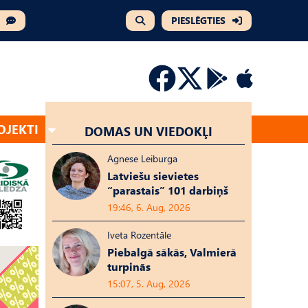
PIESLĒGTIES
OJEKTI
DOMAS UN VIEDOKĻI
Agnese Leiburga
Latviešu sievietes
“parastais” 101 darbiņš
19:46, 6. Aug, 2026
Iveta Rozentāle
Piebalgā sākās, Valmierā
turpinās
15:07, 5. Aug, 2026