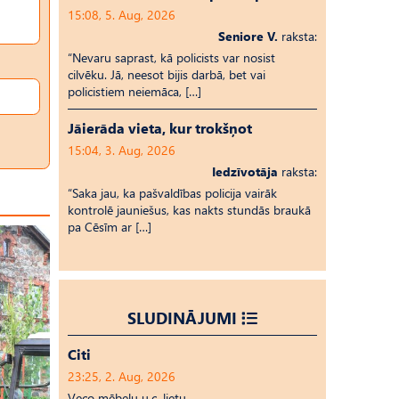
15:08, 5. Aug, 2026
Seniore V.
raksta:
“Nevaru saprast, kā policists var nosist
cilvēku. Jā, neesot bijis darbā, bet vai
policistiem neiemāca, […]
Jāierāda vieta, kur trokšņot
15:04, 3. Aug, 2026
Iedzīvotāja
raksta:
“Saka jau, ka pašvaldības policija vairāk
kontrolē jauniešus, kas nakts stundās braukā
pa Cēsīm ar […]
SLUDINĀJUMI
Citi
23:25, 2. Aug, 2026
Veco mēbeļu u.c. lietu