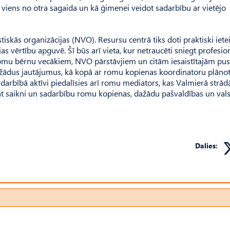
ni viens no otra sagaida un kā ģimenei veidot sadarbību ar vietējo
iskās organizācijas (NVO). Resursu centrā tiks doti praktiski iet
s vērtību apguvē. Šī būs arī vieta, kur netraucēti sniegt profesio
 romu bērnu vecākiem, NVO pārstāvjiem un citām iesaistītajām pu
žādus jautājumus, kā kopā ar romu kopienas koordinatoru plānot
darbībā aktīvi piedalīsies arī romu mediators, kas Valmierā strād
nāt saikni un sadarbību romu kopienas, dažādu pašvaldības un vals
Dalies: