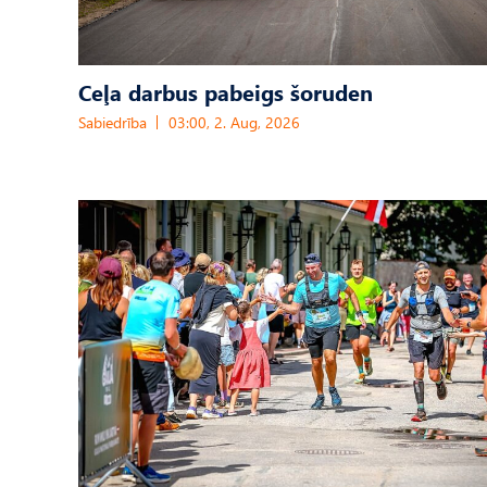
Ceļa darbus pabeigs šoruden
Sabiedrība
03:00, 2. Aug, 2026