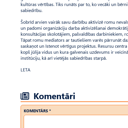
kultūras vērtības. Tiks runāts par to, ko vecāki un bēr
sabiedrību.
Šobrīd arvien vairāk savu darbību aktivizē romu nevalst
un padomi organizāciju darba aktivizēšanai demokrātija
konsultācijas skolotājiem, pašvaldības darbiniekiem,
Tāpat romu mediators ar tautiešiem varēs pārrunāt da
saskaņot un īstenot vērtīgus projektus. Resursu centra 
kopš jūlija vidus un kura galvenais uzdevums ir veici
institūciju, kā arī vietējās sabiedrības starpā.
LETA
Komentāri
KOMENTĀRS *