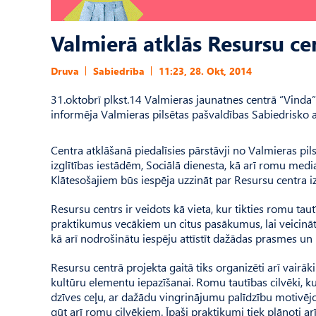
Valmierā atklās Resursu c
Druva
Sabiedrība
11:23, 28. Okt, 2014
31.oktobrī plkst.14 Valmieras jaunatnes centrā “Vinda
informēja Valmieras pilsētas pašvaldības Sabiedrisko a
Centra atklāšanā piedalīsies pārstāvji no Valmieras pils
izglītības iestādēm, Sociālā dienesta, kā arī romu media
Klātesošajiem būs iespēja uzzināt par Resursu centra iz
Resursu centrs ir veidots kā vieta, kur tikties romu t
praktikumus vecākiem un citus pasākumus, lai veicināt
kā arī nodrošinātu iespēju attīstīt dažādas prasmes un
Resursu centrā projekta gaitā tiks organizēti arī vairā
kultūru elementu iepazīšanai. Romu tautības cilvēki, ku
dzīves ceļu, ar dažādu vingrinājumu palīdzību motivējo
gūt arī romu cilvēkiem. Īpaši praktikumi tiek plānoti ar