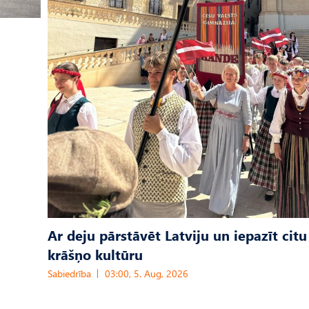
Ar deju pārstāvēt Latviju un iepazīt citu
krāšņo kultūru
Sabiedrība
03:00, 5. Aug, 2026