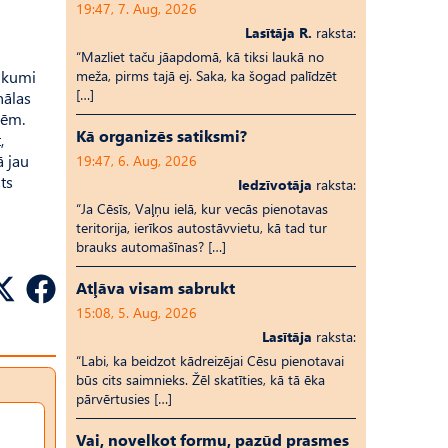
19:47, 7. Aug, 2026
Lasītāja R.
raksta:
“Mazliet taču jāapdomā, kā tiksi laukā no
eikumi
meža, pirms tajā ej. Saka, ka šogad palīdzēt
[…]
nālas
sēm.
Kā organizēs satiksmi?
,
ā jau
19:47, 6. Aug, 2026
ts
Iedzīvotāja
raksta:
“Ja Cēsīs, Vaļņu ielā, kur vecās pienotavas
teritorija, ierīkos autostāvvietu, kā tad tur
brauks automašīnas? […]
Atļāva visam sabrukt
15:08, 5. Aug, 2026
Lasītāja
raksta:
“Labi, ka beidzot kādreizējai Cēsu pienotavai
būs cits saimnieks. Žēl skatīties, kā tā ēka
pārvērtusies […]
Vai, novelkot formu, pazūd prasmes