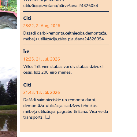
utilizācija/izvešana/pārvešana 24826054
Citi
23:22, 2. Aug, 2026
Dažādi darbi-remonta,celtniecība,demontāža,
mēbeļu utiliāzācija,zāles pļaušana24826054
Īrē
12:25, 21. Jūl, 2026
Vēlos īrēt vienistabas vai divistabas dzīvokli
cēsīs, līdz 200 eiro mēnesī.
Citi
21:43, 13. Jūl, 2026
Dažādi saimnieciskie un remonta darbi,
demontāža-utilizācija, sadzīves tehnikas,
mēbeļu utilizācija, pagrabu tīrīšana. Visa veida
transports. […]