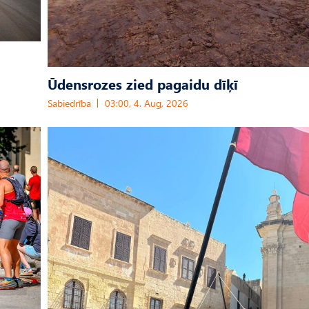
Ūdensrozes zied pagaidu dīķī
Sabiedrība
03:00, 4. Aug, 2026