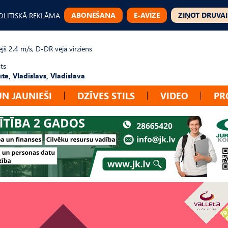
ABONĒŠANA
E-AVĪZE
ZIŅOT DRUVAI
OLITISKĀ REKLĀMA
jš 2.4 m/s, D-DR vēja virziens
ts
te, Vladislavs, Vladislava
UN JAUNIEŠI
DZĪVES STILS
VIDEO
PR