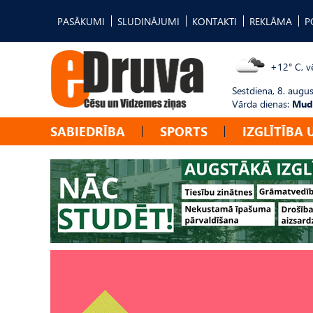
PASĀKUMI
SLUDINĀJUMI
KONTAKTI
REKLĀMA
P
+12° C, vē
Sestdiena, 8. augus
Vārda dienas:
Mudī
SABIEDRĪBA
SPORTS
IZGLĪTĪBA 