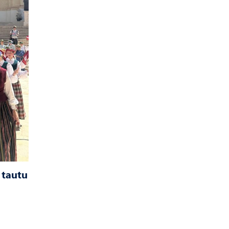
 tautu