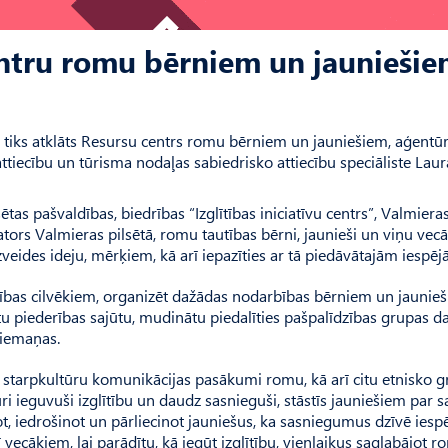
entru romu bērniem un jaunieši
” tiks atklāts Resursu centrs romu bērniem un jauniešiem, aģentū
ttiecību un tūrisma nodaļas sabiedrisko attiecību speciāliste Lau
ētas pašvaldības, biedrības “Izglītības iniciatīvu centrs”, Valmiera
tors Valmieras pilsētā, romu tautības bērni, jaunieši un viņu vecā
veides ideju, mērķiem, kā arī iepazīties ar tā piedāvātajām iespēj
autības cilvēkiem, organizēt dažādas nodarbības bērniem un jaunie
u piederības sajūtu, mudinātu piedalīties pašpalīdzības grupas da
 iemaņas.
ki starpkultūru komunikācijas pasākumi romu, kā arī citu etnisko 
ri ieguvuši izglītību un daudz sasnieguši, stāstīs jauniešiem par 
t, iedrošinot un pārliecinot jauniešus, ka sasniegumus dzīvē ies
ī vecākiem, lai parādītu, kā iegūt izglītību, vienlaikus saglabājot 