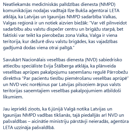
Neatliekamās medicīniskās palīdzības dienesta (NMPD)
komunikācijas nodaļas vadītajā Ilze Bukša aģentūrai LETA
atklāja, ka Latvijas un Igaunijas NMPD sadarbība Valkas,
Valgas reģionā ir un notiek aizvien biežāk: “Var vēl pilnveidot
sadarbību abu valstu dispečer centru un brigāžu starpā, bet
faktiski var teikt ka pierobežas zona Valka, Valga ir viena
teritorija, kur dežurē divu valstu brigādes, kas vajadzības
gadījumā dodas viena otrai palīgā.”
Savukārt Nacionālais veselības dienesta (NVD) sabiedrisko
attiecību speciāliste Evija Štālberga atklāja, ka plānveida
veselības aprūpes pakalpojumu saņemšanu regulē Pārrobežu
direktīva “Par pacientu tiesību piemērošanu veselības aprūpē”
un NVD veic norēķinus par Latvijas pilsoņiem ārpus valsts
teritorijas saņemtajiem veselības pakalpojumiem atbildoši
likumiem.
Jau iepriekš ziņots, ka 6.jūnijā Valgā notika Latvijas un
Igaunijas NMPD vadības tikšanās, tajā piedalījās arī NVD un
pašvaldības – aicinātie ministriju pārstāvji neieradās, aģentūra
LETA uzzināja pašvaldībā.