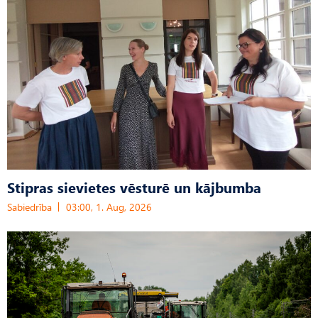
Stipras sievietes vēsturē un kājbumba
Sabiedrība
03:00, 1. Aug, 2026