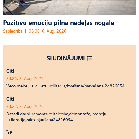
Pozitīvu emociju pilna nedēļas nogale
Sabiedrība
03:00, 6. Aug, 2026
SLUDINĀJUMI
Citi
23:25, 2. Aug, 2026
Veco mēbeļu u.c. lietu utilizācija/izvešana/pārvešana 24826054
Citi
23:22, 2. Aug, 2026
Dažādi darbi-remonta,celtniecība,demontāža, mēbeļu
utiliāzācija,zāles pļaušana24826054
Īrē