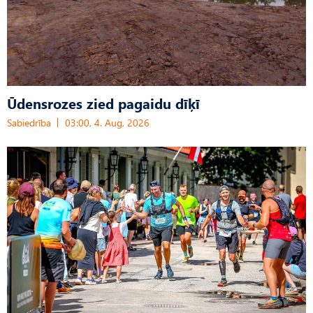
Ūdensrozes zied pagaidu dīķī
Sabiedrība
03:00, 4. Aug, 2026