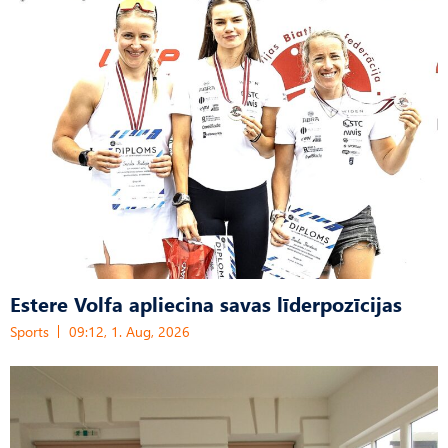
Estere Volfa apliecina savas līderpozīcijas
Sports
09:12, 1. Aug, 2026