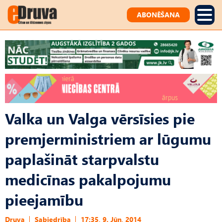
ABONĒŠANA
Valka un Valga vērsīsies pie
premjerministriem ar lūgumu
paplašināt starpvalstu
medicīnas pakalpojumu
pieejamību
Druva
Sabiedrība
17:35, 9. Jūn, 2014