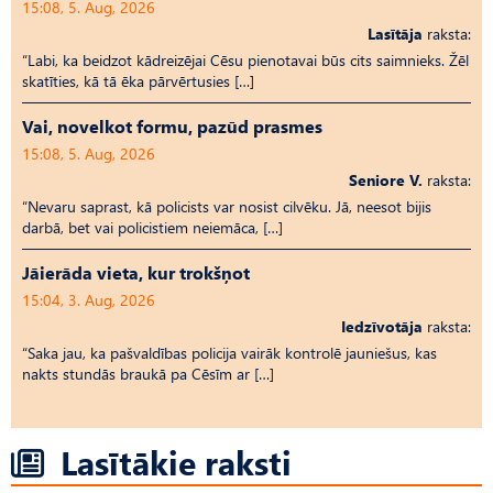
15:08, 5. Aug, 2026
Lasītāja
raksta:
“Labi, ka beidzot kādreizējai Cēsu pienotavai būs cits saimnieks. Žēl
skatīties, kā tā ēka pārvērtusies […]
Vai, novelkot formu, pazūd prasmes
15:08, 5. Aug, 2026
Seniore V.
raksta:
“Nevaru saprast, kā policists var nosist cilvēku. Jā, neesot bijis
darbā, bet vai policistiem neiemāca, […]
Jāierāda vieta, kur trokšņot
15:04, 3. Aug, 2026
Iedzīvotāja
raksta:
“Saka jau, ka pašvaldības policija vairāk kontrolē jauniešus, kas
nakts stundās braukā pa Cēsīm ar […]
Lasītākie raksti