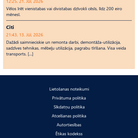
12:25, 21. Jūl, 2026
Vēlos īrēt vienistabas vai divistabas dzīvokli cēsīs, līdz 200 eiro
mēnesī.
Citi
21:43, 13. Jūl, 2026
Dažādi saimnieciskie un remonta darbi, demontāža-utilizācija,
sadzīves tehnikas, mēbeļu utilizācija, pagrabu tīrīšana. Visa veida
transports. […]
Lietošanas noteikumi
Privātuma politika
Sīkdatņu politika
Atcelšanas politika
Autortiesības
Ētikas kodekss