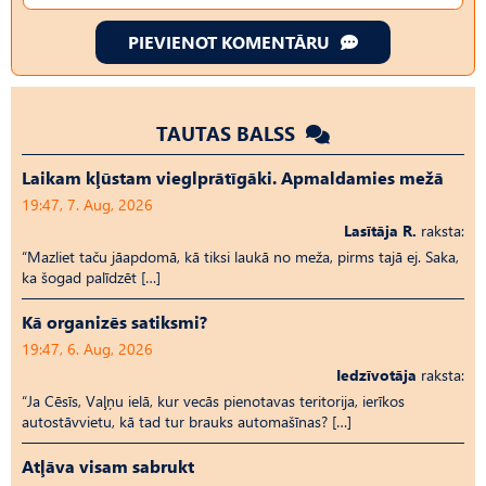
PIEVIENOT KOMENTĀRU
TAUTAS BALSS
Laikam kļūstam vieglprātīgāki. Apmaldamies mežā
19:47, 7. Aug, 2026
Lasītāja R.
raksta:
“Mazliet taču jāapdomā, kā tiksi laukā no meža, pirms tajā ej. Saka,
ka šogad palīdzēt […]
Kā organizēs satiksmi?
19:47, 6. Aug, 2026
Iedzīvotāja
raksta:
“Ja Cēsīs, Vaļņu ielā, kur vecās pienotavas teritorija, ierīkos
autostāvvietu, kā tad tur brauks automašīnas? […]
Atļāva visam sabrukt