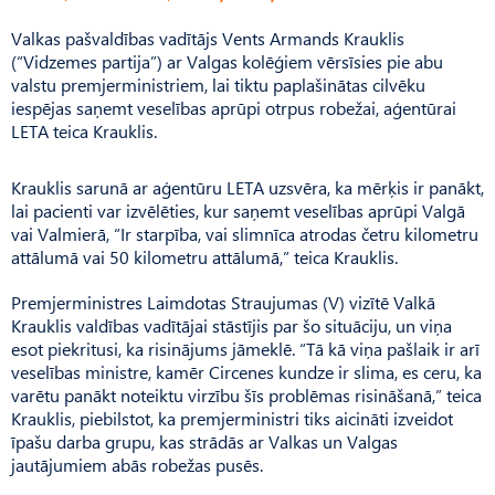
Valkas pašvaldības vadītājs Vents Armands Krauklis
(“Vidzemes partija”) ar Valgas kolēģiem vērsīsies pie abu
valstu premjerministriem, lai tiktu paplašinātas cilvēku
iespējas saņemt veselības aprūpi otrpus robežai, aģentūrai
LETA teica Krauklis.
Krauklis sarunā ar aģentūru LETA uzsvēra, ka mērķis ir panākt,
lai pacienti var izvēlēties, kur saņemt veselības aprūpi Valgā
vai Valmierā, “Ir starpība, vai slimnīca atrodas četru kilometru
attālumā vai 50 kilometru attālumā,” teica Krauklis.
Premjerministres Laimdotas Straujumas (V) vizītē Valkā
Krauklis valdības vadītājai stāstījis par šo situāciju, un viņa
esot piekritusi, ka risinājums jāmeklē. “Tā kā viņa pašlaik ir arī
veselības ministre, kamēr Circenes kundze ir slima, es ceru, ka
varētu panākt noteiktu virzību šīs problēmas risināšanā,” teica
Krauklis, piebilstot, ka premjerministri tiks aicināti izveidot
īpašu darba grupu, kas strādās ar Valkas un Valgas
jautājumiem abās robežas pusēs.